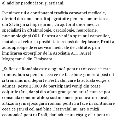
al micilor producători și artizani.
Evenimentul a continuat și tradiția caravanei medicale,
oferind din nou consultații gratuite pentru comunitatea
din Săvârșin și împrejurimi, cu ajutorul unor medici
specialiști în oftalmologie, cardiologie, neurologie,
pneumologie și ORL. Pentru a veni în sprijinul oamenilor,
mai ales al celor cu posibilitate redusă de deplasare,
Profi
a
adus aproape de ei servicii medicale de calitate, prin
implicarea experților de la Asociația ATI „Aurel
Mogoșeanu” din Timișoara.
„Suflet de România este o oglindă pentru tot ceea ce este
frumos, bun și pentru ceea ce ne face bine și merită păstrat
și transmis mai departe. Festivalul care la actuala ediție a
adunat peste 25.000 de participanți veniți din toate
colțurile țării, dar și din afara granițelor, arată cum se pot
consolida comunitățile și susține micii producători locali,
artizanii și meșteșugarii români pentru a face în continuare
ceea ce știu ei cel mai bine. Festivalul nu are o miză
economică pentru Profi, dar aduce un câștig clar pentru