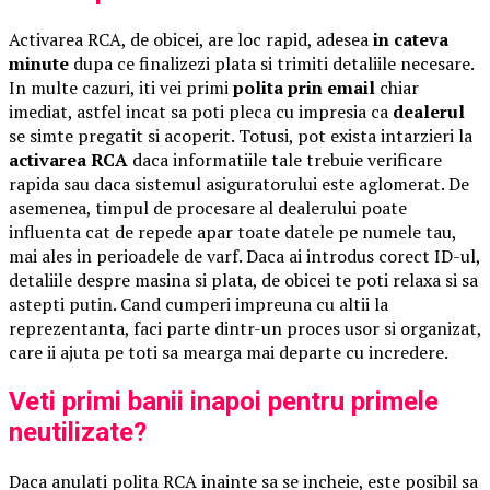
Activarea RCA, de obicei, are loc rapid, adesea
in cateva
minute
dupa ce finalizezi plata si trimiti detaliile necesare.
In multe cazuri, iti vei primi
polita prin email
chiar
imediat, astfel incat sa poti pleca cu impresia ca
dealerul
se simte pregatit si acoperit. Totusi, pot exista intarzieri la
activarea RCA
daca informatiile tale trebuie verificare
rapida sau daca sistemul asiguratorului este aglomerat. De
asemenea, timpul de procesare al dealerului poate
influenta cat de repede apar toate datele pe numele tau,
mai ales in perioadele de varf. Daca ai introdus corect ID-ul,
detaliile despre masina si plata, de obicei te poti relaxa si sa
astepti putin. Cand cumperi impreuna cu altii la
reprezentanta, faci parte dintr-un proces usor si organizat,
care ii ajuta pe toti sa mearga mai departe cu incredere.
Veti primi banii inapoi pentru primele
neutilizate?
Daca anulati polita RCA inainte sa se incheie, este posibil sa