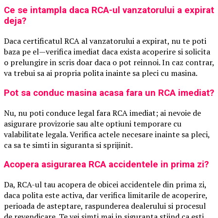
Ce se intampla daca RCA-ul vanzatorului a expirat
deja?
Daca certificatul RCA al vanzatorului a expirat, nu te poti
baza pe el—verifica imediat daca exista acoperire si solicita
o prelungire in scris doar daca o pot reinnoi. In caz contrar,
va trebui sa ai propria polita inainte sa pleci cu masina.
Pot sa conduc masina acasa fara un RCA imediat?
Nu, nu poti conduce legal fara RCA imediat; ai nevoie de
asigurare provizorie sau alte optiuni temporare cu
valabilitate legala. Verifica actele necesare inainte sa pleci,
ca sa te simti in siguranta si sprijinit.
Acopera asigurarea RCA accidentele in prima zi?
Da, RCA-ul tau acopera de obicei accidentele din prima zi,
daca polita este activa, dar verifica limitarile de acoperire,
perioada de asteptare, raspunderea dealerului si procesul
de revendicare. Te vei simti mai in siguranta stiind ca esti