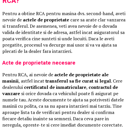
RCA?
Pentru a obtine RCA pentru masina dvs. second-hand, aveti
nevoie de
actele de proprietate
care sa arate clar vanzarea
si transferul. De asemenea, veti avea nevoie de o dovada
valida de identitate si de adresa, astfel incat asiguratorul sa
poata verifica cine sunteti si unde locuiti. Daca le aveti
pregatite, procesul va decurge mai usor si va va ajuta sa
plecati de la dealer fara intarzieri.
Acte de proprietate necesare
Pentru RCA, ai nevoie de
actele de proprietate ale
masinii
, astfel incat
transferul sa fie curat si legal
. Cere
dealerului
certificatul de inmatriculare
,
contractul de
vanzare
si orice dovada ca vehiculul poate fi asigurat pe
numele tau. Aceste documente te ajuta sa potrivesti datele
masinii cu polita, ca sa nu apara intarzieri mai tarziu. Tine
aproape lista ta de verificari pentru dealer si confirma
fiecare detaliu inainte sa semnezi. Daca ceva pare in
neregula, opreste-te si cere imediat documente corectate.