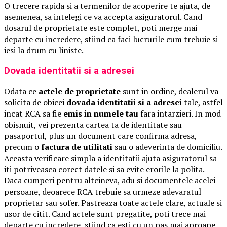
O trecere rapida si a termenilor de acoperire te ajuta, de
asemenea, sa intelegi ce va accepta asiguratorul. Cand
dosarul de proprietate este complet, poti merge mai
departe cu incredere, stiind ca faci lucrurile cum trebuie si
iesi la drum cu liniste.
Dovada identitatii si a adresei
Odata ce
actele de proprietate
sunt in ordine, dealerul va
solicita de obicei
dovada identitatii si a adresei
tale, astfel
incat RCA sa fie
emis in numele tau
fara intarzieri. In mod
obisnuit, vei prezenta cartea ta de identitate sau
pasaportul, plus un document care confirma adresa,
precum o
factura de utilitati
sau o adeverinta de domiciliu.
Aceasta verificare simpla a identitatii ajuta asiguratorul sa
iti potriveasca corect datele si sa evite erorile la polita.
Daca cumperi pentru altcineva, adu si documentele acelei
persoane, deoarece RCA trebuie sa urmeze adevaratul
proprietar sau sofer. Pastreaza toate actele clare, actuale si
usor de citit. Cand actele sunt pregatite, poti trece mai
departe cu incredere, stiind ca esti cu un pas mai aproape