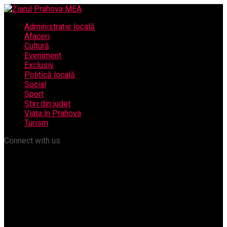
Administrație locală
Afaceri
Cultură
Eveniment
Exclusiv
Politică locală
Social
Sport
Știri din județ
Viața în Prahova
Turism
Connect with us