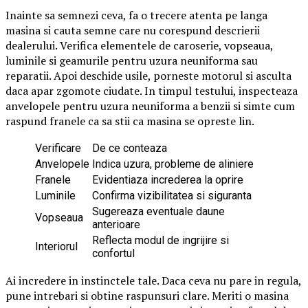
Inainte sa semnezi ceva, fa o trecere atenta pe langa
masina si cauta semne care nu corespund descrierii
dealerului. Verifica elementele de caroserie, vopseaua,
luminile si geamurile pentru uzura neuniforma sau
reparatii. Apoi deschide usile, porneste motorul si asculta
daca apar zgomote ciudate. In timpul testului, inspecteaza
anvelopele pentru uzura neuniforma a benzii si simte cum
raspund franele ca sa stii ca masina se opreste lin.
Verificare
De ce conteaza
Anvelopele
Indica uzura, probleme de aliniere
Franele
Evidentiaza increderea la oprire
Luminile
Confirma vizibilitatea si siguranta
Sugereaza eventuale daune
Vopseaua
anterioare
Reflecta modul de ingrijire si
Interiorul
confortul
Ai incredere in instinctele tale. Daca ceva nu pare in regula,
pune intrebari si obtine raspunsuri clare. Meriti o masina