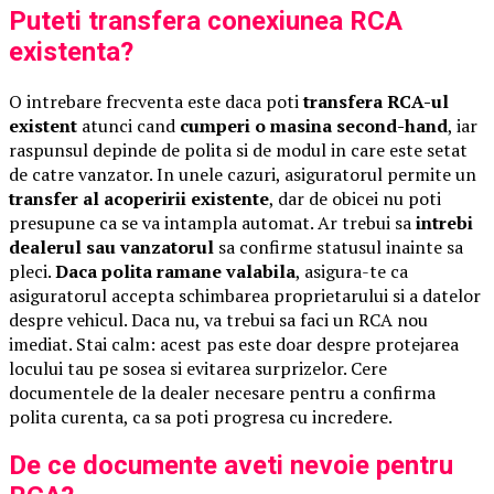
Puteti transfera conexiunea RCA
existenta?
O intrebare frecventa este daca poti
transfera RCA-ul
existent
atunci cand
cumperi o masina second-hand
, iar
raspunsul depinde de polita si de modul in care este setat
de catre vanzator. In unele cazuri, asiguratorul permite un
transfer al acoperirii existente
, dar de obicei nu poti
presupune ca se va intampla automat. Ar trebui sa
intrebi
dealerul sau vanzatorul
sa confirme statusul inainte sa
pleci.
Daca polita ramane valabila
, asigura-te ca
asiguratorul accepta schimbarea proprietarului si a datelor
despre vehicul. Daca nu, va trebui sa faci un RCA nou
imediat. Stai calm: acest pas este doar despre protejarea
locului tau pe sosea si evitarea surprizelor. Cere
documentele de la dealer necesare pentru a confirma
polita curenta, ca sa poti progresa cu incredere.
De ce documente aveti nevoie pentru