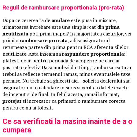
Reguli de rambursare proportionala (pro-rata)
Dupa ce cererea ta de
anulare
este pusa in miscare,
urmatoarea intrebare este una simpla: cat din
prima
neutilizata
poti primi inapoi? In majoritatea cazurilor, vei
primi o
rambursare pro rata
, adica asiguratorul
returneaza partea din prima pentru RCA aferenta zilelor
neutilizate. Asta inseamna
raspundere proportionala
:
platesti doar pentru perioada de acoperire pe care ai
pastrat-o efectiv. Daca anulezi din timp, rambursarea ta ar
trebui sa reflecte termenul ramas, minus eventualele taxe
permise. Nu trebuie sa ghicesti aici—solicita dealerului sau
asiguratorului o calculare in scris si verifica datele exacte
de inceput si de final. In felul acesta, ramai informat,
protejat
si increzator ca primesti o rambursare corecta
pentru ce nu ai folosit.
Ce sa verificati la masina inainte de a o
cumpara