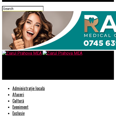
Ziarul Prahova MEA
EXCLUSIV/”Afacerea” RO-NET si „baietii” cu „ochii albastrii”
Administrație locală
Afaceri
Cultură
Eveniment
Exclusiv