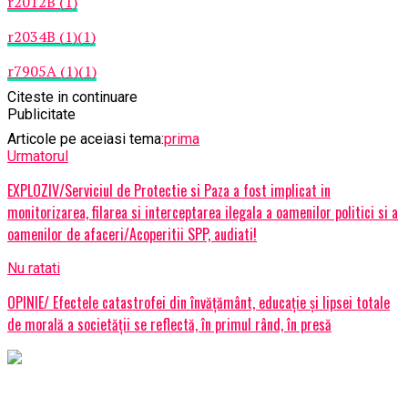
r2012B (1)
r2034B (1)(1)
r7905A (1)(1)
Citeste in continuare
Publicitate
Articole pe aceiasi tema:
prima
Urmatorul
EXPLOZIV/Serviciul de Protectie si Paza a fost implicat in
monitorizarea, filarea si interceptarea ilegala a oamenilor politici si a
oamenilor de afaceri/Acoperitii SPP, audiati!
Nu ratati
OPINIE/ Efectele catastrofei din învățământ, educație și lipsei totale
de morală a societății se reflectă, în primul rând, în presă