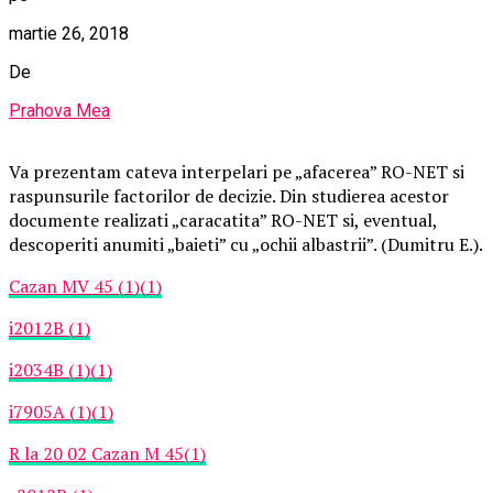
martie 26, 2018
De
Prahova Mea
Va prezentam cateva interpelari pe „afacerea” RO-NET si
raspunsurile factorilor de decizie. Din studierea acestor
documente realizati „caracatita” RO-NET si, eventual,
descoperiti anumiti „baieti” cu „ochii albastrii”. (Dumitru E.).
Cazan MV 45 (1)(1)
i2012B (1)
i2034B (1)(1)
i7905A (1)(1)
R la 20 02 Cazan M 45(1)