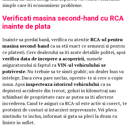
simple care iti economisesc probleme.
Verificati masina second-hand cu RCA
inainte de plata
Inainte sa predai banii, verifica cu atentie
RCA-ul pentru
masina second-hand
ca sa stii exact ce semnezi si pentru
ce platesti. Cere dealerului sa iti arate detaliile politei, apoi
verifica data de incepere a acoperirii
, numele
asiguratorului si faptul ca
VIN-ul vehiculului se
potriveste
. Nu trebuie sa te simti grabit; un dealer bun va
intelege. Daca ceva pare neclar, opreste-te si cere o copie
noua. Apoi
inspecteaza istoricul vehiculului
ca sa
depistezi accidente din trecut, goluri in kilometraj sau
schimbari de proprietate care ar putea sa iti afecteze
increderea. Cand te asiguri ca RCA-ul este activ si corect, te
protejezi de costuri si intarzieri neprevazute. Vei pleca
simtindu-te inclus, informat si gata sa pleci la drum cu
liniste in suflet.