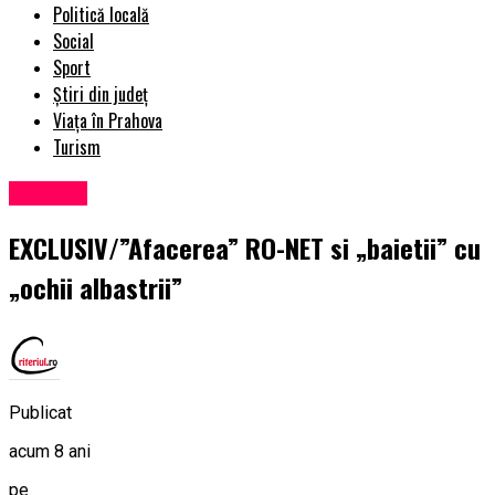
Politică locală
Social
Sport
Știri din județ
Viața în Prahova
Turism
Exclusiv
EXCLUSIV/”Afacerea” RO-NET si „baietii” cu
„ochii albastrii”
Publicat
acum 8 ani
pe