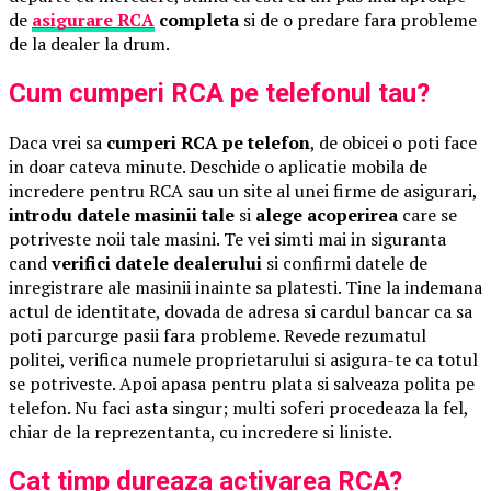
de
asigurare RCA
completa
si de o predare fara probleme
de la dealer la drum.
Cum cumperi RCA pe telefonul tau?
Daca vrei sa
cumperi RCA pe telefon
, de obicei o poti face
in doar cateva minute. Deschide o aplicatie mobila de
incredere pentru RCA sau un site al unei firme de asigurari,
introdu datele masinii tale
si
alege acoperirea
care se
potriveste noii tale masini. Te vei simti mai in siguranta
cand
verifici datele dealerului
si confirmi datele de
inregistrare ale masinii inainte sa platesti. Tine la indemana
actul de identitate, dovada de adresa si cardul bancar ca sa
poti parcurge pasii fara probleme. Revede rezumatul
politei, verifica numele proprietarului si asigura-te ca totul
se potriveste. Apoi apasa pentru plata si salveaza polita pe
telefon. Nu faci asta singur; multi soferi procedeaza la fel,
chiar de la reprezentanta, cu incredere si liniste.
Cat timp dureaza activarea RCA?