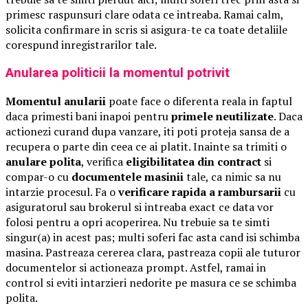
primesc raspunsuri clare odata ce intreaba. Ramai calm,
solicita confirmare in scris si asigura-te ca toate detaliile
corespund inregistrarilor tale.
Anularea politicii la momentul potrivit
Momentul anularii
poate face o diferenta reala in faptul
daca primesti bani inapoi pentru
primele neutilizate
. Daca
actionezi curand dupa vanzare, iti poti proteja sansa de a
recupera o parte din ceea ce ai platit. Inainte sa trimiti o
anulare polita
, verifica
eligibilitatea din contract
si
compar-o cu
documentele masinii
tale, ca nimic sa nu
intarzie procesul. Fa o
verificare rapida a rambursarii
cu
asiguratorul sau brokerul si intreaba exact ce data vor
folosi pentru a opri acoperirea. Nu trebuie sa te simti
singur(a) in acest pas; multi soferi fac asta cand isi schimba
masina. Pastreaza cererea clara, pastreaza copii ale tuturor
documentelor si actioneaza prompt. Astfel, ramai in
control si eviti intarzieri nedorite pe masura ce se schimba
polita.