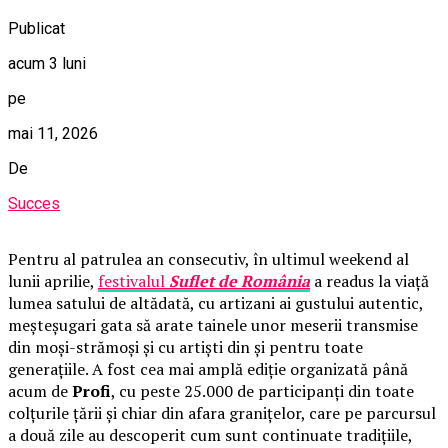
Publicat
acum 3 luni
pe
mai 11, 2026
De
Succes
Pentru al patrulea an consecutiv, în ultimul weekend al
lunii aprilie,
festivalul
Suflet de România
a readus la viață
lumea satului de altădată, cu artizani ai gustului autentic,
meșteșugari gata să arate tainele unor meserii transmise
din moși-strămoși și cu artiști din și pentru toate
generațiile. A fost cea mai amplă ediție organizată până
acum de
Profi
, cu peste 25.000 de participanți din toate
colțurile țării și chiar din afara granițelor, care pe parcursul
a două zile au descoperit cum sunt continuate tradițiile,