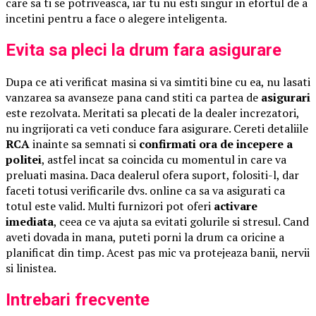
care sa ti se potriveasca, iar tu nu esti singur in efortul de a
incetini pentru a face o alegere inteligenta.
Evita sa pleci la drum fara asigurare
Dupa ce ati verificat masina si va simtiti bine cu ea, nu lasati
vanzarea sa avanseze pana cand stiti ca partea de
asigurari
este rezolvata. Meritati sa plecati de la dealer increzatori,
nu ingrijorati ca veti conduce fara asigurare. Cereti detaliile
RCA
inainte sa semnati si
confirmati ora de incepere a
politei
, astfel incat sa coincida cu momentul in care va
preluati masina. Daca dealerul ofera suport, folositi-l, dar
faceti totusi verificarile dvs. online ca sa va asigurati ca
totul este valid. Multi furnizori pot oferi
activare
imediata
, ceea ce va ajuta sa evitati golurile si stresul. Cand
aveti dovada in mana, puteti porni la drum ca oricine a
planificat din timp. Acest pas mic va protejeaza banii, nervii
si linistea.
Intrebari frecvente