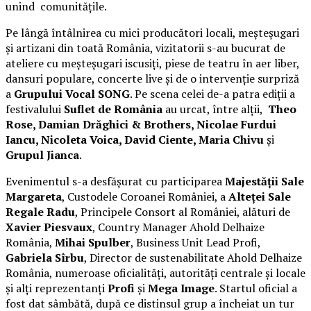
unind comunitățile.
Pe lângă întâlnirea cu mici producători locali, meșteșugari
și artizani din toată România, vizitatorii s-au bucurat de
ateliere cu meșteșugari iscusiți, piese de teatru în aer liber,
dansuri populare, concerte live și de o intervenție surpriză
a
Grupului Vocal SONG
. Pe scena celei de-a patra ediții a
festivalului
Suflet de România
au urcat, între alții,
Theo
Rose, Damian Drăghici & Brothers, Nicolae Furdui
Iancu, Nicoleta Voica, David Ciente, Maria Chivu
și
Grupul Jianca
.
Evenimentul s-a desfășurat cu participarea
Majestății Sale
Margareta
, Custodele Coroanei României, a
Alteței Sale
Regale Radu
, Principele Consort al României, alături de
Xavier Piesvaux
, Country Manager Ahold Delhaize
România,
Mihai Spulber
, Business Unit Lead Profi,
Gabriela Sîrbu
, Director de sustenabilitate Ahold Delhaize
România, numeroase oficialități, autorități centrale și locale
și alți reprezentanți
Profi
și
Mega Image
. Startul oficial a
fost dat sâmbătă, după ce distinsul grup a încheiat un tur