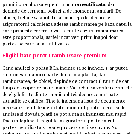
primiti o rambursare pentru
prima neutilizata
, dar
depinde de termenii politei si de momentul anularii. De
obicei, trebuie sa anulati cat mai repede, deoarece
asiguratorul calculeaza adesea rambursarea pe baza datei la
care primeste cererea dvs. In multe cazuri, rambursarea
este proportionala, astfel incat veti primi inapoi doar
partea pe care nu ati utilizat-o.
Eligibilitate pentru rambursare premium
Cand anulezi o polita RCA inainte sa se incheie, s-ar putea
sa primesti inapoi o parte din prima platita, dar
rambursarea, de obicei, depinde de contractul tau si de cat
timp de acoperire mai ramane. Va trebui sa verifici cerintele
de eligibilitate din termenii politei, deoarece nu toate
situatiile se califica. Tine la indemana lista de documente
necesare: actul de identitate, numarul politei, cererea de
anulare si dovada platii te pot ajuta sa inaintezi mai rapid.
Daca indeplinesti regulile, asiguratorul poate calcula
partea neutilizata si poate procesa ce ti se cuvine. Nu
trebuie sa te simti pierdut aici; multi soferi trec prin asta si