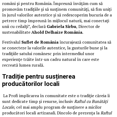
români și pentru România. Împreună învățăm cum să
promovăm tradițiile și să susținem comunități, să fim uniți
în jurul valorilor autentice și să redescoperim bucuria de a
petrece timp împreună în mijlocul naturii, mai conectați
unii cu ceilalți”, declară
Gabriela Sîrbu
, Director de
sustenabilitate
Ahold Delhaize România
.
Festivalul
Suflet de România
încurajează comunitatea să
se conecteze la valorile autentice, la gusturile bune și la
tradițiile satului românesc prin intermediul unor
experiențe trăite într-un cadru natural în care este
recreată lumea rurală.
Tradiție pentru susținerea
producătorilor locali
La Profi implicarea în comunitate este o tradiție căreia îi
sunt dedicate timp și resurse, inclusiv
Raftul cu Bunătăți
Locale
, cel mai amplu program de susținere a micilor
producători locali artizanali. Dincolo de prezența la
Raftul