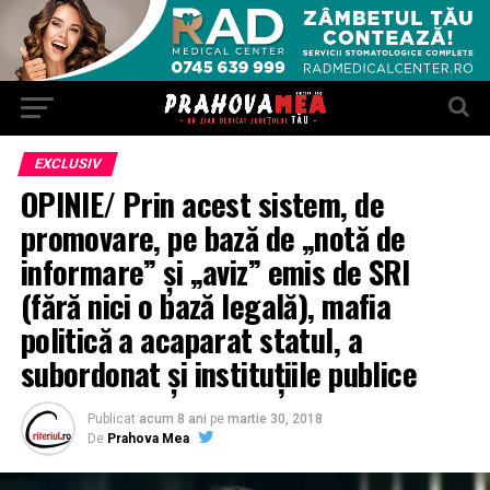
EXCLUSIV
OPINIE/ Prin acest sistem, de
promovare, pe bază de „notă de
informare” și „aviz” emis de SRI
(fără nici o bază legală), mafia
politică a acaparat statul, a
subordonat și instituțiile publice
Publicat
acum 8 ani
pe
martie 30, 2018
De
Prahova Mea