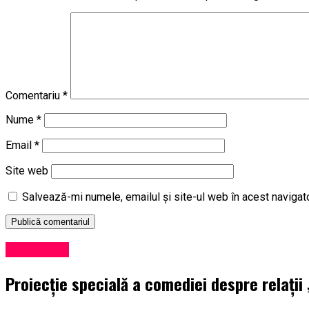
Comentariu
*
Nume
*
Email
*
Site web
Salvează-mi numele, emailul și site-ul web în acest navigat
Eveniment
Proiecție specială a comediei despre relații 