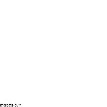
t marcate cu
*