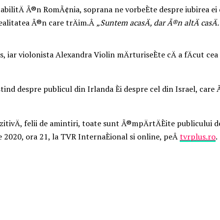
stabilitÄ Ã®n RomÃ¢nia, soprana ne vorbeÈte despre iubirea ei
 realitatea Ã®n care trÄim.Â
„Suntem acasÄ, dar Ã®n altÄ casÄ.
iar violonista Alexandra Violin mÄrturiseÈte cÄ a fÄcut ce
 despre publicul din Irlanda Èi despre cel din Israel, care Ã®i 
zitivÄ, felii de amintiri, toate sunt Ã®mpÄrtÄÈite publicului 
 2020, ora 21, la TVR InternaÈional si online, peÂ
tvrplus.ro
.