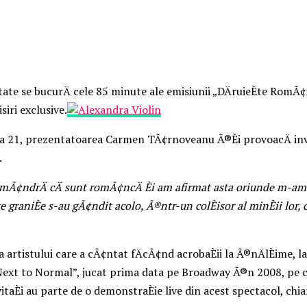
tate se bucurÄ cele 85 minute ale emisiunii „DÄruieÈte RomÃ
siri exclusive.
a 21, prezentatoarea Carmen TÃ¢rnoveanu Ã®Èi provoacÄ invita
.
Ã¢ndrÄ cÄ sunt romÃ¢ncÄ Èi am afirmat asta oriunde m-am dus
este graniÈe s-au gÃ¢ndit acolo, Ã®ntr-un colÈisor al minÈii lor
 artistului care a cÃ¢ntat fÄcÃ¢nd acrobaÈii la Ã®nÄlÈime, la
lui „Next to Normal”, jucat prima data pe Broadway Ã®n 2008, p
nvitaÈi au parte de o demonstraÈie live din acest spectacol, chi