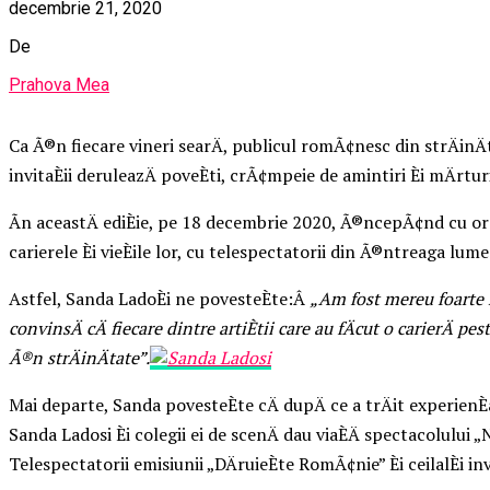
decembrie 21, 2020
De
Prahova Mea
Ca Ã®n fiecare vineri searÄ, publicul romÃ¢nesc din strÄinÄ
invitaÈii deruleazÄ poveÈti, crÃ¢mpeie de amintiri Èi mÄrturi
Ãn aceastÄ ediÈie, pe 18 decembrie 2020, Ã®ncepÃ¢nd cu or
carierele Èi vieÈile lor, cu telespectatorii din Ã®ntreaga lume
Astfel, Sanda LadoÈi ne povesteÈte:Â
„Am fost mereu foarte m
convinsÄ cÄ fiecare dintre artiÈtii care au fÄcut o carierÄ p
Ã®n strÄinÄtate”.
Mai departe, Sanda povesteÈte cÄ dupÄ ce a trÄit experienÈa
Sanda Ladosi Èi colegii ei de scenÄ dau viaÈÄ spectacolu
Telespectatorii emisiunii „DÄruieÈte RomÃ¢nie” Èi ceilalÈi i