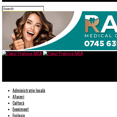
Ziarul Prahova MEA
„DÄruieÈte RomÃ¢nie” la TVR InternaÈional Èi online pe TVRplus
Administrație locală
Afaceri
Cultură
Eveniment
Exclusiv