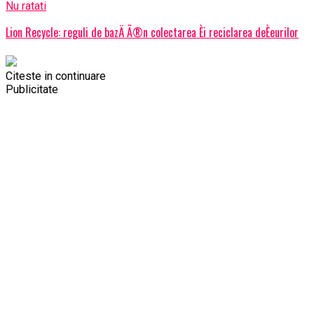
Nu ratati
Lion Recycle: reguli de bazÄ Ã®n colectarea Èi reciclarea deÈeurilor
Citeste in continuare
Publicitate