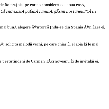
 de RomÃ¢nia, pe care o considerÄ o a doua casÄ,
 CÃ¢nd existÄ puÈinÄ luminÄ, gÄsim noi tunelul”,Â
ne
a mai bunÄ alegere Ã®ntorcÃ¢ndu-se din Spania Ã®n Èara ei,
solicita melodii vechi, pe care chiar Èi el abia Èi le mai
de pretutindeni de Carmen TÃ¢rnoveanu Èi de invitaÈii ei,