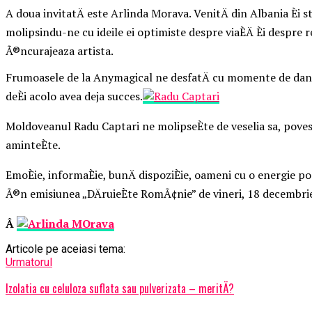
A doua invitatÄ este Arlinda Morava. VenitÄ din Albania Èi 
molipsindu-ne cu ideile ei optimiste despre viaÈÄ Èi despre
Ã®ncurajeaza artista.
Frumoasele de la Anymagical ne desfatÄ cu momente de dans, 
deÈi acolo avea deja succes.
Moldoveanul Radu Captari ne molipseÈte de veselia sa, povestind
aminteÈte.
EmoÈie, informaÈie, bunÄ dispoziÈie, oameni cu o energie po
Ã®n emisiunea „DÄruieÈte RomÃ¢nie” de vineri, 18 decembrie
Â
Articole pe aceiasi tema:
Urmatorul
Izolatia cu celuloza suflata sau pulverizata – meritÄ?