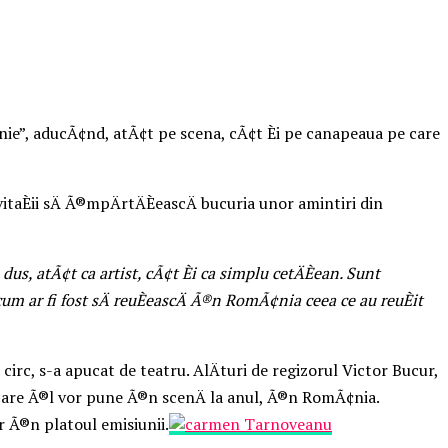
¢nie”, aducÃ¢nd, atÃ¢t pe scena, cÃ¢t Èi pe canapeaua pe care
Èii sÄ Ã®mpÄrtÄÈeascÄ bucuria unor amintiri din
, atÃ¢t ca artist, cÃ¢t Èi ca simplu cetÄÈean. Sunt
, cum ar fi fost sÄ reuÈeascÄ Ã®n RomÃ¢nia ceea ce au reuÈit
 circ, s-a apucat de teatru. AlÄturi de regizorul Victor Bucur,
e care Ã®l vor pune Ã®n scenÄ la anul, Ã®n RomÃ¢nia.
ar Ã®n platoul emisiunii.