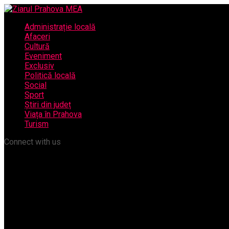
Administrație locală
Afaceri
Cultură
Eveniment
Exclusiv
Politică locală
Social
Sport
Știri din județ
Viața în Prahova
Turism
Connect with us