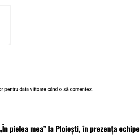
or pentru data viitoare când o să comentez.
„În pielea mea” la Ploiești, în prezența echipe