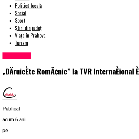
Politică locală
Social
Sport
Știri din județ
Viața în Prahova
Turism
Eveniment
„DÄruieÈte RomÃ¢nie” la TVR InternaÈional È
Publicat
acum 6 ani
pe