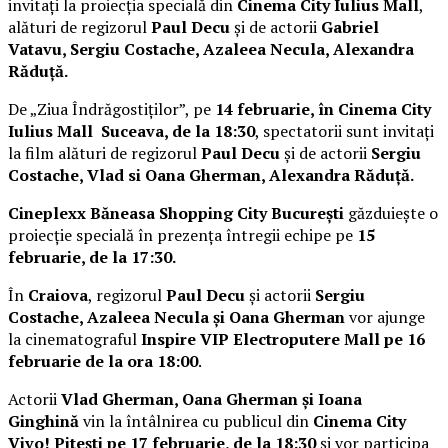
invitați la proiecția specială din
Cinema City Iulius Mall
,
alături de regizorul
Paul Decu
și de actorii
Gabriel
Vatavu, Sergiu Costache, Azaleea Necula, Alexandra
Răduță.
De „Ziua Îndrăgostiților”, pe
14 februarie, în Cinema City
Iulius Mall Suceava, de la 18:30
, spectatorii sunt invitați
la film alături de regizorul
Paul Decu
și de actorii
Sergiu
Costache, Vlad si Oana Gherman, Alexandra Răduță.
Cineplexx Băneasa Shopping City București
găzduiește o
proiecție specială în prezența întregii echipe pe
15
februarie, de la 17:30.
În
Craiova
, regizorul
Paul Decu
și actorii
Sergiu
Costache, Azaleea Necula și Oana Gherman
vor ajunge
la cinematograful
Inspire VIP Electroputere Mall pe 16
februarie de la ora 18:00
.
Actorii
Vlad Gherman, Oana Gherman și Ioana
Ginghină
vin la întâlnirea cu publicul din
Cinema City
Vivo! Pitești pe 17 februarie, de la 18:30
și vor participa