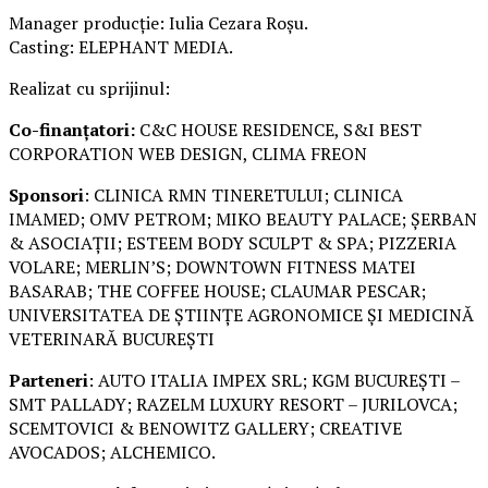
Manager producție: Iulia Cezara Roșu.
Casting: ELEPHANT MEDIA.
Realizat cu sprijinul:
Co-finanțatori:
C&C HOUSE RESIDENCE, S&I BEST
CORPORATION WEB DESIGN, CLIMA FREON
Sponsori
: CLINICA RMN TINERETULUI; CLINICA
IMAMED; OMV PETROM; MIKO BEAUTY PALACE; ȘERBAN
& ASOCIAȚII; ESTEEM BODY SCULPT & SPA; PIZZERIA
VOLARE; MERLIN’S; DOWNTOWN FITNESS MATEI
BASARAB; THE COFFEE HOUSE; CLAUMAR PESCAR;
UNIVERSITATEA DE ȘTIINȚE AGRONOMICE ȘI MEDICINĂ
VETERINARĂ BUCUREȘTI
Parteneri
: AUTO ITALIA IMPEX SRL; KGM BUCUREȘTI –
SMT PALLADY; RAZELM LUXURY RESORT – JURILOVCA;
SCEMTOVICI & BENOWITZ GALLERY; CREATIVE
AVOCADOS; ALCHEMICO.