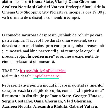
alături de actorii
Ioana State, Vlad și Oana Gherman,
Azaleea Necula și Gabriel Vatavu.
Proiecția filmului de la
Cinema City Shopping City Ploiești va începe la ora 19:00 și
va fi urmată de o discuție cu membrii echipei.
O comedie savuroasă despre un „schimb de roluri” pe care
patru cupluri îl acceptă pe durata unui weekend, ce se
dovedește un mod haios prin care protagoniștii reușesc să-
și cunoască mai bine partenerii și să renunțe la orgolii și
preconcepții, „
În pielea mea”
propune o experiență de
cinema relaxantă și amuzantă.
TRAILER:
https://bit.ly/InPieleaMea
Mai multe detalii:
inpieleamea.ro
Reprezentativă pentru modul în care majoritatea tinerilor
se raportează la relațiile de cuplu, comedia „În pielea mea”
îi reunește în distribuție pe
Ioana State, George Tănase,
Sergiu Costache, Oana Gherman, Vlad Gherman,
Azaleea Necula, Alexandra Răduță, Gabriel Vatavu,