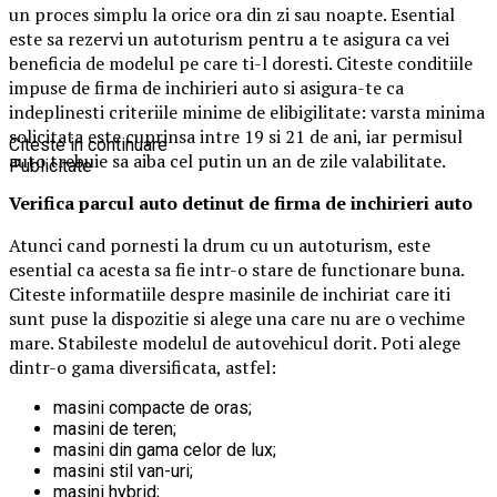
un proces simplu la orice ora din zi sau noapte. Esential
este sa rezervi un autoturism pentru a te asigura ca vei
beneficia de modelul pe care ti-l doresti. Citeste conditiile
impuse de firma de inchirieri auto si asigura-te ca
indeplinesti criteriile minime de elibigilitate: varsta minima
solicitata este cuprinsa intre 19 si 21 de ani, iar permisul
Citeste in continuare
auto trebuie sa aiba cel putin un an de zile valabilitate.
Publicitate
Verifica parcul auto detinut de firma de inchirieri auto
Atunci cand pornesti la drum cu un autoturism, este
esential ca acesta sa fie intr-o stare de functionare buna.
Citeste informatiile despre masinile de inchiriat care iti
sunt puse la dispozitie si alege una care nu are o vechime
mare. Stabileste modelul de autovehicul dorit. Poti alege
dintr-o gama diversificata, astfel:
masini compacte de oras;
masini de teren;
masini din gama celor de lux;
masini stil van-uri;
masini hybrid;