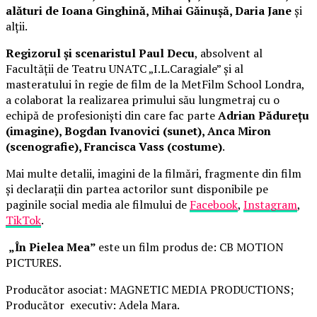
alături de Ioana Ginghină, Mihai Găinușă, Daria Jane
și
alții.
Regizorul și scenaristul Paul Decu
, absolvent al
Facultății de Teatru UNATC „I.L.Caragiale” și al
masteratului în regie de film de la MetFilm School Londra,
a colaborat la realizarea primului său lungmetraj cu o
echipă de profesioniști din care fac parte
Adrian Pădurețu
(imagine), Bogdan Ivanovici (sunet), Anca Miron
(scenografie), Francisca Vass (costume)
.
Mai multe detalii, imagini de la filmări, fragmente din film
și declarații din partea actorilor sunt disponibile pe
paginile social media ale filmului de
Facebook
,
Instagram
,
TikTok
.
„În Pielea Mea”
este un film produs de: CB MOTION
PICTURES.
Producător asociat: MAGNETIC MEDIA PRODUCTIONS;
Producător executiv: Adela Mara.