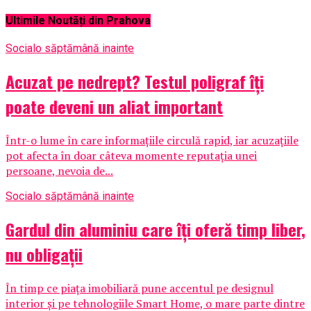
Ultimile Noutăți din Prahova
Social
o săptămână inainte
Acuzat pe nedrept? Testul poligraf îţi
poate deveni un aliat important
Într-o lume în care informațiile circulă rapid, iar acuzațiile
pot afecta în doar câteva momente reputația unei
persoane, nevoia de...
Social
o săptămână inainte
Gardul din aluminiu care îți oferă timp liber,
nu obligații
În timp ce piața imobiliară pune accentul pe designul
interior și pe tehnologiile Smart Home, o mare parte dintre