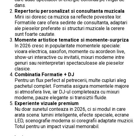
dans.
Repertoriu personalizat si consultanta muzicala
Mirii isi doresc ca muzica sa reflecte povestea lor.
Formatiile care ofera sedinte de consultanta, adaptari
ale pieselor preferate si structuri muzicale la cerere
sunt foarte cautate.
Momente artistice tematice si momente-surpriza
In 2026 cresc in popularitate momentele speciale:
vioara electrica, saxofon, momente cu acordeon live,
show-uri interactive cu invitatii, mixuri moderne intre
genuri sau reinterpretari spectaculoase ale pieselor
clasice.
Combinatia Formatie + DJ
Pentru un flux perfect al petrecerii, multe cupluri aleg
pachetul complet. Formatia asigura momentele majore
si atmosfera live, iar DJ-ul completeaza cu mixuri
moderne, pauze elegante si transiztii fluide.
Experiente vizuale premium
Nu doar sunetul conteaza in 2026, ci si modul in care
arata scena: lumini inteligente, efecte speciale, ecrane
LED, scenografie moderna si coregrafii adaptate muzicii.
Totul pentru un impact vizual memorabil.