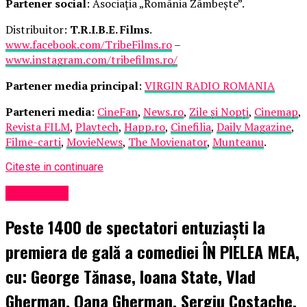
Partener social
: Asociația „România Zâmbește”.
Distribuitor:
T.R.I.B.E. Films
.
www.facebook.com/TribeFilms.ro
–
www.instagram.com/tribefilms.ro/
Partener media principal
:
VIRGIN RADIO ROMANIA
Parteneri media
:
CineFan
,
News.ro
,
Zile și Nopți
,
Cinemap
,
Revista FILM
,
Playtech
,
Happ.ro
,
Cinefilia
,
Daily Magazine
,
Filme-carti
,
MovieNews
,
The Movienator
,
Munteanu
.
Citeste in continuare
Eveniment
Peste 1400 de spectatori entuziaști la
premiera de gală a comediei ÎN PIELEA MEA,
cu: George Tănase, Ioana State, Vlad
Gherman, Oana Gherman, Sergiu Costache,