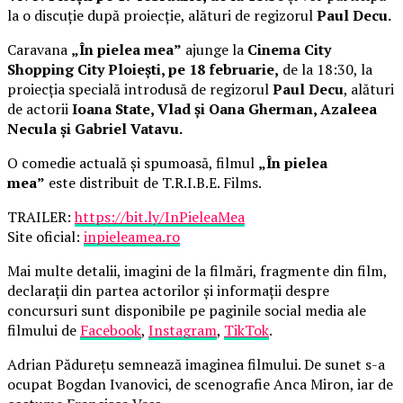
la o discuție după proiecție, alături de regizorul
Paul Decu.
Caravana
„În pielea mea”
ajunge la
Cinema City
Shopping City Ploiești, pe 18 februarie,
de la 18:30, la
proiecția specială introdusă de regizorul
Paul Decu
, alături
de actorii
Ioana State, Vlad și Oana Gherman, Azaleea
Necula și Gabriel Vatavu.
O comedie actuală și spumoasă, filmul
„În pielea
mea”
este distribuit de T.R.I.B.E. Films.
TRAILER:
https://bit.ly/InPieleaMea
Site oficial:
inpieleamea.ro
Mai multe detalii, imagini de la filmări, fragmente din film,
declarații din partea actorilor și informații despre
concursuri sunt disponibile pe paginile social media ale
filmului de
Facebook
,
Instagram
,
TikTok
.
Adrian Pădurețu semnează imaginea filmului. De sunet s-a
ocupat Bogdan Ivanovici, de scenografie Anca Miron, iar de