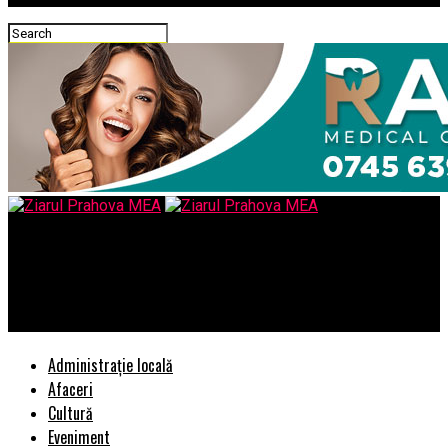
Ziarul Prahova MEA
Te gandesti sa inchiriezi o masina? Iata ce este necesar sa
cunosti
Administrație locală
Afaceri
Cultură
Eveniment