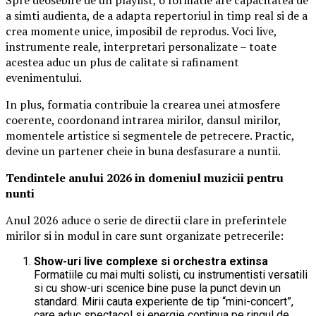
a simti audienta, de a adapta repertoriul in timp real si de a
crea momente unice, imposibil de reprodus. Voci live,
instrumente reale, interpretari personalizate – toate
acestea aduc un plus de calitate si rafinament
evenimentului.
In plus, formatia contribuie la crearea unei atmosfere
coerente, coordonand intrarea mirilor, dansul mirilor,
momentele artistice si segmentele de petrecere. Practic,
devine un partener cheie in buna desfasurare a nuntii.
Tendintele anului 2026 in domeniul muzicii pentru
nunti
Anul 2026 aduce o serie de directii clare in preferintele
mirilor si in modul in care sunt organizate petrecerile:
Show-uri live complexe si orchestra extinsa
Formatiile cu mai multi solisti, cu instrumentisti versatili
si cu show-uri scenice bine puse la punct devin un
standard. Mirii cauta experiente de tip “mini-concert”,
care aduc spectacol si energie continua pe ringul de