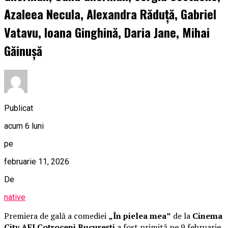
Azaleea Necula, Alexandra Răduță, Gabriel
Vatavu, Ioana Ginghină, Daria Jane, Mihai
Găinușă
Publicat
acum 6 luni
pe
februarie 11, 2026
De
native
Premiera de gală a comediei
„În pielea mea”
de la
Cinema
City AFI Cotroceni București
a fost primită pe 9 februarie