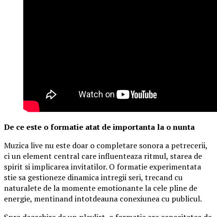
De ce este o formatie atat de importanta la o nunta
Muzica live nu este doar o completare sonora a petrecerii,
ci un element central care influenteaza ritmul, starea de
spirit si implicarea invitatilor. O formatie experimentata
stie sa gestioneze dinamica intregii seri, trecand cu
naturalete de la momente emotionante la cele pline de
energie, mentinand intotdeauna conexiunea cu publicul.
Spre deosebire de un playlist, o formatie are capacitatea de