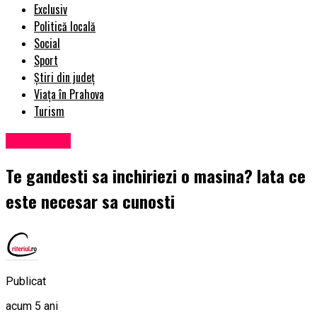
Exclusiv
Politică locală
Social
Sport
Știri din județ
Viața în Prahova
Turism
Eveniment
Te gandesti sa inchiriezi o masina? Iata ce
este necesar sa cunosti
Publicat
acum 5 ani