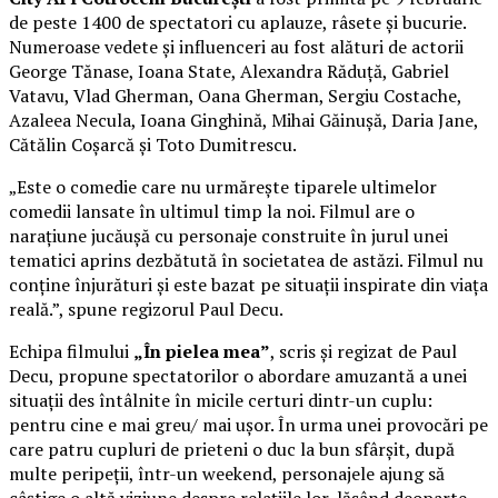
de peste 1400 de spectatori cu aplauze, râsete și bucurie.
Numeroase vedete și influenceri au fost alături de actorii
George Tănase, Ioana State, Alexandra Răduță, Gabriel
Vatavu, Vlad Gherman, Oana Gherman, Sergiu Costache,
Azaleea Necula, Ioana Ginghină, Mihai Găinușă, Daria Jane,
Cătălin Coșarcă și Toto Dumitrescu.
„Este o comedie care nu urmărește tiparele ultimelor
comedii lansate în ultimul timp la noi. Filmul are o
narațiune jucăușă cu personaje construite în jurul unei
tematici aprins dezbătută în societatea de astăzi. Filmul nu
conține înjurături și este bazat pe situații inspirate din viața
reală.”, spune regizorul Paul Decu.
Echipa filmului
„În pielea mea”
, scris și regizat de Paul
Decu, propune spectatorilor o abordare amuzantă a unei
situații des întâlnite în micile certuri dintr-un cuplu:
pentru cine e mai greu/ mai ușor. În urma unei provocări pe
care patru cupluri de prieteni o duc la bun sfârșit, după
multe peripeții, într-un weekend, personajele ajung să