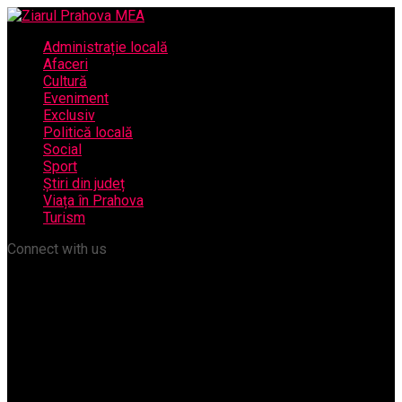
Administrație locală
Afaceri
Cultură
Eveniment
Exclusiv
Politică locală
Social
Sport
Știri din județ
Viața în Prahova
Turism
Connect with us