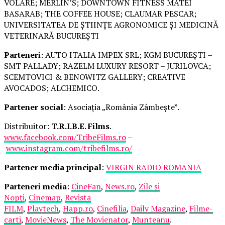
VOLARE; MERLIN’S; DOWNTOWN FITNESS MATEI
BASARAB; THE COFFEE HOUSE; CLAUMAR PESCAR;
UNIVERSITATEA DE ȘTIINȚE AGRONOMICE ȘI MEDICINĂ
VETERINARĂ BUCUREȘTI
Parteneri
: AUTO ITALIA IMPEX SRL; KGM BUCUREȘTI –
SMT PALLADY; RAZELM LUXURY RESORT – JURILOVCA;
SCEMTOVICI & BENOWITZ GALLERY; CREATIVE
AVOCADOS; ALCHEMICO.
Partener social
: Asociația „România Zâmbește”.
Distribuitor:
T.R.I.B.E. Films
.
www.facebook.com/TribeFilms.ro
–
www.instagram.com/tribefilms.ro/
Partener media principal
:
VIRGIN RADIO ROMANIA
Parteneri media
:
CineFan
,
News.ro
,
Zile și
Nopți
,
Cinemap
,
Revista
FILM
,
Playtech
,
Happ.ro
,
Cinefilia
,
Daily Magazine
,
Filme-
carti
,
MovieNews
,
The Movienator
,
Munteanu
.