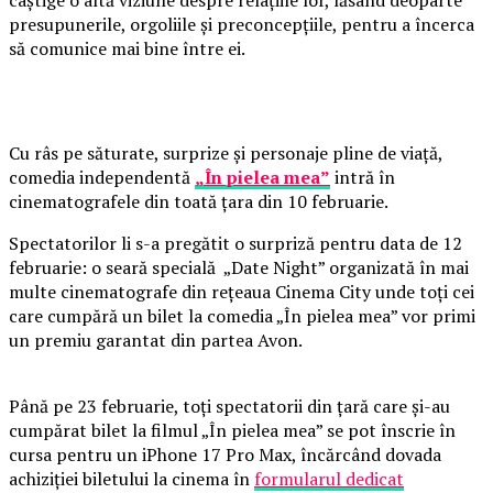
câștige o altă viziune despre relațiile lor, lăsând deoparte
presupunerile, orgoliile și preconcepțiile, pentru a încerca
să comunice mai bine între ei.
Cu râs pe săturate, surprize și personaje pline de viață,
comedia independentă
„În pielea mea”
intră în
cinematografele din toată țara din 10 februarie.
Spectatorilor li s-a pregătit o surpriză pentru data de 12
februarie: o seară specială „Date Night” organizată în mai
multe cinematografe din rețeaua Cinema City unde toți cei
care cumpără un bilet la comedia „În pielea mea” vor primi
un premiu garantat din partea Avon.
Până pe 23 februarie, toți spectatorii din țară care și-au
cumpărat bilet la filmul „În pielea mea” se pot înscrie în
cursa pentru un iPhone 17 Pro Max, încărcând dovada
achiziției biletului la cinema în
formularul dedicat