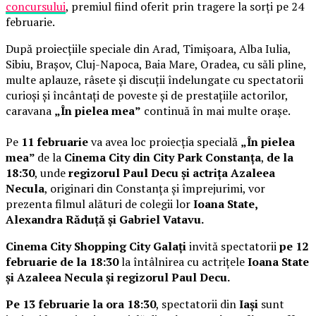
concursului
, premiul fiind oferit prin tragere la sorți pe 24
februarie.
După proiecțiile speciale din Arad, Timișoara, Alba Iulia,
Sibiu, Brașov, Cluj-Napoca, Baia Mare, Oradea, cu săli pline,
multe aplauze, râsete și discuții îndelungate cu spectatorii
curioși și încântați de poveste și de prestațiile actorilor,
caravana
„În pielea mea”
continuă în mai multe orașe.
Pe
11 februarie
va avea loc proiecția specială
„În pielea
mea”
de la
Cinema City din City Park Constanța
,
de la
18:30
, unde
regizorul Paul Decu și actrița Azaleea
Necula
, originari din Constanța și împrejurimi, vor
prezenta filmul alături de colegii lor
Ioana State,
Alexandra Răduță și Gabriel Vatavu.
Cinema City Shopping City Galați
invită spectatorii
pe 12
februarie de la 18:30
la întâlnirea cu actrițele
Ioana State
și Azaleea Necula și regizorul Paul Decu.
Pe 13 februarie la ora 18:30
, spectatorii din
Iași
sunt