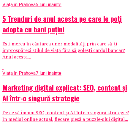
Viața în Prahova
5 luni inainte
5 Trenduri de anul acesta pe care le poți
adopta cu bani puțini
Ești mereu în căutarea unor modalități prin care să-ți
împrospătezi stilul de viață fără să golești cardul bancar?
Anul acesta...
Viața în Prahova
7 luni inainte
Marketing digital explicat: SEO, content și
AI într-o singură strategie
De ce să îmbini SEO, content și AI într‑o singură strategie?
În mediul online actual, fiecare piesă a puzzle‑ului digital...