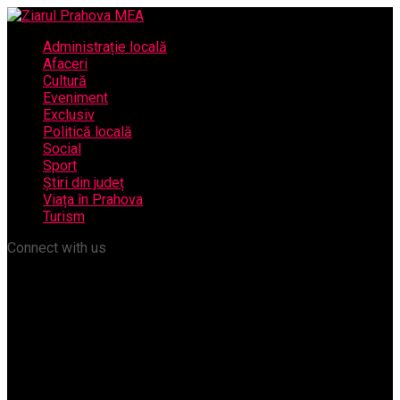
Administrație locală
Afaceri
Cultură
Eveniment
Exclusiv
Politică locală
Social
Sport
Știri din județ
Viața în Prahova
Turism
Connect with us