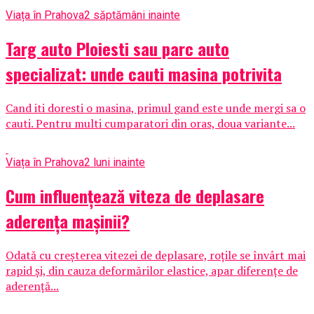
Viața în Prahova
2 săptămâni inainte
Targ auto Ploiesti sau parc auto
specializat: unde cauti masina potrivita
Cand iti doresti o masina, primul gand este unde mergi sa o
cauti. Pentru multi cumparatori din oras, doua variante...
Viața în Prahova
2 luni inainte
Cum influențează viteza de deplasare
aderența mașinii?
Odată cu creșterea vitezei de deplasare, roțile se învârt mai
rapid și, din cauza deformărilor elastice, apar diferențe de
aderență...