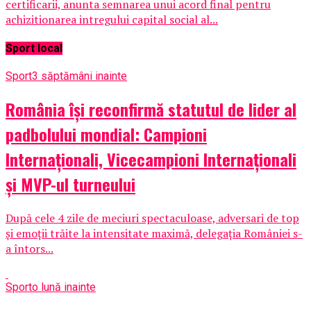
certificarii, anunta semnarea unui acord final pentru
achizitionarea intregului capital social al...
Sport local
Sport
3 săptămâni inainte
România își reconfirmă statutul de lider al
padbolului mondial: Campioni
Internaționali, Vicecampioni Internaționali
și MVP-ul turneului
După cele 4 zile de meciuri spectaculoase, adversari de top
și emoții trăite la intensitate maximă, delegația României s-
a întors...
Sport
o lună inainte