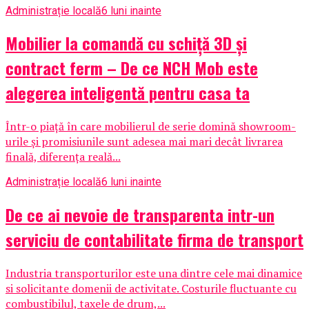
Administrație locală
6 luni inainte
Mobilier la comandă cu schiță 3D și
contract ferm – De ce NCH Mob este
alegerea inteligentă pentru casa ta
Într-o piață în care mobilierul de serie domină showroom-
urile și promisiunile sunt adesea mai mari decât livrarea
finală, diferența reală...
Administrație locală
6 luni inainte
De ce ai nevoie de transparenta intr-un
serviciu de contabilitate firma de transport
Industria transporturilor este una dintre cele mai dinamice
si solicitante domenii de activitate. Costurile fluctuante cu
combustibilul, taxele de drum,...