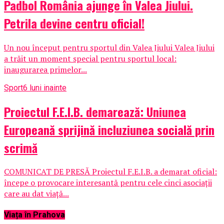
Padbol România ajunge în Valea Jiului.
Petrila devine centru oficial!
Un nou început pentru sportul din Valea Jiului Valea Jiului
a trăit un moment special pentru sportul local:
inaugurarea primelor...
Sport
6 luni inainte
Proiectul F.E.I.B. demarează: Uniunea
Europeană sprijină incluziunea socială prin
scrimă
COMUNICAT DE PRESĂ Proiectul F.E.I.B. a demarat oficial:
începe o provocare interesantă pentru cele cinci asociații
care au dat viață...
Viața în Prahova