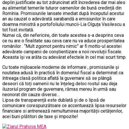
deplin justificate au tot zdruncinat atît încrederea dar mai ales
au alimentat temerile tuturor oamenilor de bună credință din
Romînia. Promisiunile lansate imediat după începutul acestui
an au cauzat o adevărată sarabandă a emisiunilor în care
doamna ministră a portofoliului muncii-Lia Olguța Vasilescu a
tot fost invitată.
Numai că, din nefericire, din toate acestea s-a desprins ceva
ce nu are o finalitate sau ceva care nu va aduce prosperitatea
românilor . ‘‘Mult zgomot pentru nimic” ar fi motto-ul acestei
adevărate campanii de conștientizare a noii revoluții fiscale.
Aceasta își va arăta cu adevărat efectele în cel mai scurt timp.
Cu toate mijloacele moderne de informare , promisiunile și
noutatea adusă în practică în domeniul fiscal a determinat ca
întreaga clasă politica aflată la guvernare să se plângă
deseori că toți oamenii nu le înțeleg deloc rostul sau deja
iluzoriul program de guvernare, rămas mereu în urmă sau
neonorat din cauze diverse…
Lipsa de transparență este dublată și de o lipsă de
comunicare corespunzătoare ce accentuează lipsa resurselor
financiare si antrenează nemultumirea majorității cetățenilor,
acei buni plătitori de taxe și impozite!