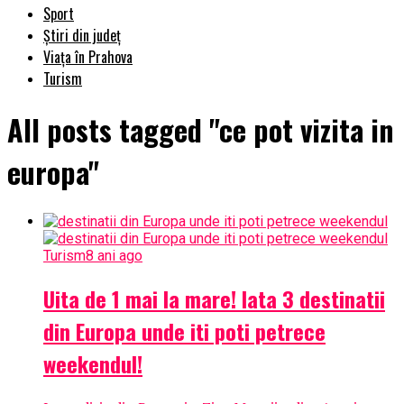
Sport
Știri din județ
Viața în Prahova
Turism
All posts tagged "ce pot vizita in
europa"
Turism
8 ani ago
Uita de 1 mai la mare! Iata 3 destinatii
din Europa unde iti poti petrece
weekendul!