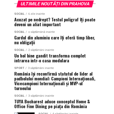
ULTIMILE NOUTĂȚI DIN PRAHOVA
SOCIAL
6 zile inainte
Acuzat pe nedrept? Testul poligraf îţi poate
deveni un aliat important
SOCIAL
o săptămână inainte
Gardul din aluminiu care îți oferă timp liber,
nu obligații
SOCIAL
2 săptămâni inainte
Un hol bine gandit transforma complet
intrarea intr-o casa modulara
SPORT
3 săptămâni inainte
România își reconfirmă statutul de lider al
padbolului mondial: Campioni Internaționali,
Vicecampioni Internaționali și MVP-ul
turneului
SOCIAL
3 săptămâni inainte
TUYA Bucharest aduce conceptul Home &
Office Fine Dining pe piața din România
SOCIAL
4 săptămâni inainte