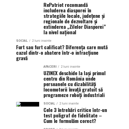
RePatriot recomandă
includerea diasporei în
strategiile locale, județene și
regionale de dezvoltare și
extinderea „Zilelor Diasporei”
la nivel național
SOCIAL
2 luni inainte
Furt sau furt calificat? Diferența care mută
cazul dintr-o abatere într-o infracțiune
gravă
AFACERI
2 luni inainte
UZINEX deschide la Iași primul
centru din România unde
persoanele cu dizabilități
locomotorii învață gratuit să
programeze roboți industriali
SOCIAL
2 luni inainte
Cele 3 întrebări critice într-un
test poligraf de fidelitate –
Cum le formulăm corect?