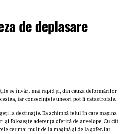
curte cu mai multi vanzatori si de o anumita doza de
eza de deplasare
prima idee despre ce exista pe piata, o plimbare
 insa vrei sa compari detaliat, agitatia si
rc dedicat
sobra si mai focusata. Masinile sunt asezate pe
tralizate, iar oamenii iti pot raspunde pe loc la
 nu de gramada din jur. Poti sta mai mult la o
țile se învârt mai rapid și, din cauza deformărilor
cestea, iar consecințele uneori pot fi catastrofale.
ul in care sunt prezentate
eți la destinație. Ea schimbă felul în care mașina
ri și folosește aderența oferită de anvelope. Cu cât
 eterogene. Unele sunt pregatite cu grija, altele
le cer mai mult de la mașină și de la șofer. Iar
iile, limbajul si modul de prezentare difera de la