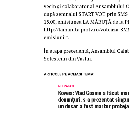
vecin și colaborator al Ansamblului
după semnalul START VOT prin SMS la
15.00, emisiunea LA MĂRUȚĂ de la PR
http://lamaruta.protv.ro/voteaza. SM
emisiunii”.
În etapa precedentă, Ansamblul Calab
Soleștenii din Vaslui.
ARTICOLE PE ACEIASI TEMA:
NU RATATI
Kovesi: Vlad Cosma a făcut ma
denunțuri, s-a prezentat singur
un dosar a fost martor proteja