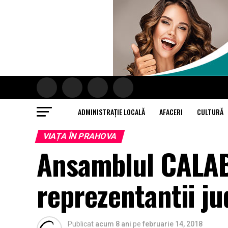
ADMINISTRAȚIE LOCALĂ
AFACERI
CULTURĂ
VIAȚA ÎN PRAHOVA
Ansamblul CALAB
reprezentantii ju
Publicat
acum 8 ani
pe
februarie 14, 2018