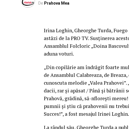
De
Prahova Mea
Irina Loghin, Gheorghe Turda, Fuego 
astăzi de la PRO TV. Susținerea acesto
Ansamblul Folcloric „Doina Bascovulu
aduna voturi.
„Din copilărie am îndrăgit foarte m
de Ansamblul Calabreaza, de Breaza, 
cunoscuta melodie „Valea Prahovei”. 
dacii, rar și apăsat / Până și bătrânii 
Prahovă, grădină, să-nflorești mereu! P
pumnii și știu că prahovenii nu trebuie
Succes!”, a fost mesajul Irinei Loghin.
La rândul său, Gheorghe Turda a publ