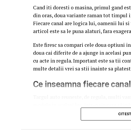
Cand iti doresti o masina, primul gand es
din oras, doua variante raman tot timpul in
Fiecare canal are logica lui, oamenii lui s
articol este sa le puna alaturi, fara exagerar
Este firesc sa compari cele doua optiuni in
doua cai diferite de a ajunge in acelasi pu
cu acte in regula. Important este sa tii con
multe detalii vrei sa stii inainte sa platest
Ce inseamna fiecare canal 
Targul auto reuneste, de regula, multi van
modele in acelasi loc, intr-o singura plimb
masinile sunt aduse, verificate si expuse i
CITES
proceduri clare pentru acte, vizionare si pl