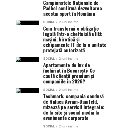
Campionatele Naționale de
Padbol confirmă dezvoltarea
acestui sport în România
SOCIAL
2 luni inainte
Cum transformi o obligație
legală într-o cheltuială utilă:
mașini, birotică și
echipamente IT de la o unitate
protejată autorizată
SOCIAL
2 luni inainte
Apartamente de lux de
închiriat în București: Ce
caută clienții premium și
companiile în 2026?
SOCIAL
2 luni inainte
Techmark, compania condusă
de Raluca Avram-Danifeld,
mizează pe servicii integrate:
de la site și social media la
evenimente corporate
SOCIAL
2 luni inainte