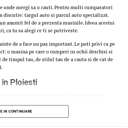
te unde mergi sa o cauti. Pentru multi cumparatori
 discutie: targul auto si parcul auto specializat.
i un anumit fel de a prezenta masinile. Ideea acestui
i, ca tu sa alegi ce ti se potriveste.
ainte de a face un pas important. Le poti privi ca pe
nct: o masina pe care o cumperi cu ochii deschisi si
t de timpul tau, de stilul tau de a cauta si de cat de
i.
in Ploiesti
zatori intr-un spatiu deschis. Poti vedea multe
are. Parcul auto specializat functioneaza diferit:
ntr-un cadru organizat, cu echipa proprie si
TE IN CONTINUARE
ata.