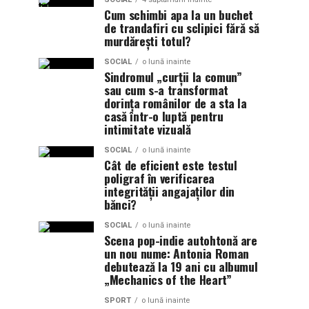
Cum schimbi apa la un buchet
de trandafiri cu sclipici fără să
murdărești totul?
SOCIAL
o lună inainte
Sindromul „curții la comun”
sau cum s-a transformat
dorința românilor de a sta la
casă într-o luptă pentru
intimitate vizuală
SOCIAL
o lună inainte
Cât de eficient este testul
poligraf în verificarea
integrității angajaților din
bănci?
SOCIAL
o lună inainte
Scena pop-indie autohtonă are
un nou nume: Antonia Roman
debutează la 19 ani cu albumul
„Mechanics of the Heart”
SPORT
o lună inainte