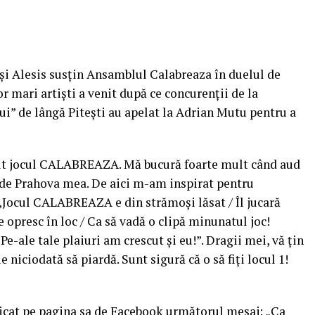
și Alesis susțin Ansamblul Calabreaza în duelul de
r mari artiști a venit după ce concurenții de la
i” de lângă Pitești au apelat la Adrian Mutu pentru a
ult jocul CALABREAZA. Mă bucură foarte mult când aud
de Prahova mea. De aici m-am inspirat pentru
„Jocul CALABREAZA e din strămoși lăsat / Îl jucară
se opresc în loc / Ca să vadă o clipă minunatul joc!
e-ale tale plaiuri am crescut și eu!”. Dragii mei, vă țin
 niciodată să piardă. Sunt sigură că o să fiți locul 1!
icat pe pagina sa de Facebook următorul mesaj: „Ca