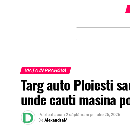
VIAȚA ÎN PRAHOVA
Targ auto Ploiesti sa
unde cauti masina po
Publicat
acum 2 săptămâni
pe
iulie 25, 2026
De
AlexandraM