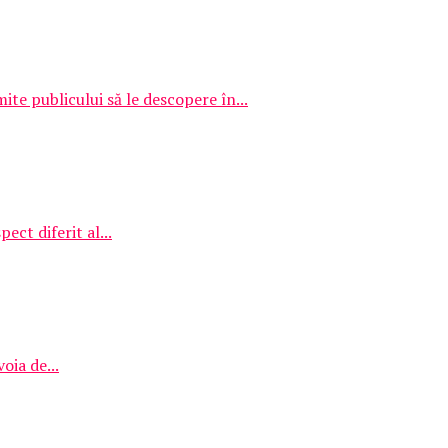
e publicului să le descopere în...
ect diferit al...
oia de...