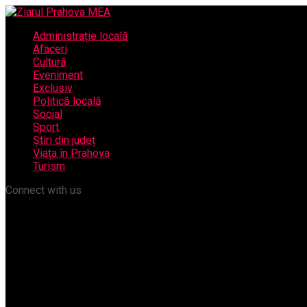
Administrație locală
Afaceri
Cultură
Eveniment
Exclusiv
Politică locală
Social
Sport
Știri din județ
Viața în Prahova
Turism
Connect with us