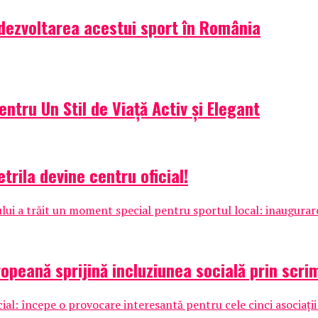
dezvoltarea acestui sport în România
ntru Un Stil de Viață Activ și Elegant
trila devine centru oficial!
ului a trăit un moment special pentru sportul local: inaugurare
ropeană sprijină incluziunea socială prin scri
 începe o provocare interesantă pentru cele cinci asociații car