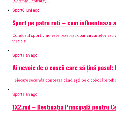
(Scrimă: Echitate,...
Sport
8 luni ago
Sport pe patru roti – cum influenteaza a
Condusul sportiv nu este rezervat doar circuitelor sau c
viraje si...
Sport
1 an ago
Ai nevoie de o cască care să țină pasul:
Fiecare secundă contează când ești pe o coborâre tehni
Sport
1 an ago
1X2.md – Destinația Principală pentru Ce