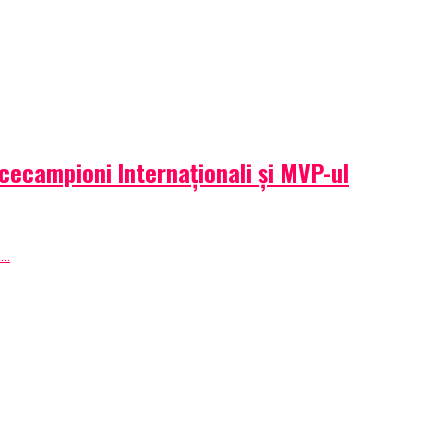
icecampioni Internaționali și MVP-ul
..