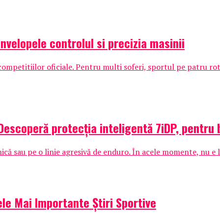
nvelopele controlul si precizia masinii
ompetitiilor oficiale. Pentru multi soferi, sportul pe patru rot
 Descoperă protecția inteligentă 7iDP, pentru 
că sau pe o linie agresivă de enduro. În acele momente, nu e l
le Mai Importante Știri Sportive