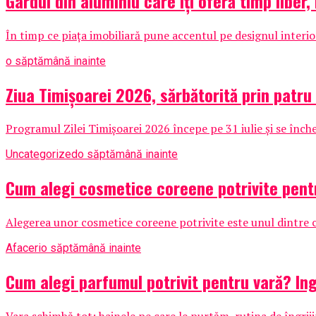
Gardul din aluminiu care îți oferă timp liber, 
În timp ce piața imobiliară pune accentul pe designul interio
o săptămână inainte
Ziua Timișoarei 2026, sărbătorită prin patru
Programul Zilei Timișoarei 2026 începe pe 31 iulie și se înche
Uncategorized
o săptămână inainte
Cum alegi cosmetice coreene potrivite pentr
Alegerea unor cosmetice coreene potrivite este unul dintre ce
Afaceri
o săptămână inainte
Cum alegi parfumul potrivit pentru vară? Ing