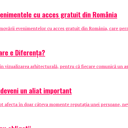
venimentele cu acces gratuit din România
vării evenimentelor cu acces gratuit din România, care permit
are e Diferența?
în vizualizarea arhitecturală, pentru că fiecare comunică un asp
 deveni un aliat important
 pot afecta în doar câteva momente reputația unei persoane, nev