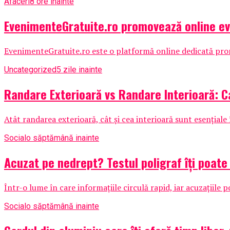
Afaceri
8 ore inainte
EvenimenteGratuite.ro promovează online e
EvenimenteGratuite.ro este o platformă online dedicată promo
Uncategorized
5 zile inainte
Randare Exterioară vs Randare Interioară: C
Atât randarea exterioară, cât și cea interioară sunt esențiale 
Social
o săptămână inainte
Acuzat pe nedrept? Testul poligraf îţi poate
Într-o lume în care informațiile circulă rapid, iar acuzațiile
Social
o săptămână inainte