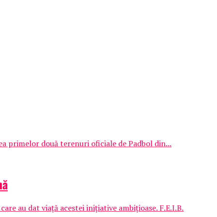
a primelor două terenuri oficiale de Padbol din...
mă
e au dat viață acestei inițiative ambițioase. F.E.I.B.