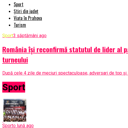
Sport
Știri din județ
Viața în Prahova
Turism
Sport
3 săptămâni ago
România își reconfirmă statutul de lider al 
turneului
După cele 4 zile de meciuri spectaculoase, adversari de top și e
Sport
Sport
o lună ago