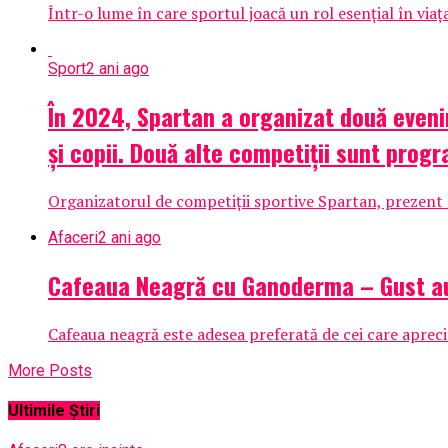
Într-o lume în care sportul joacă un rol esențial în viața
Sport
2 ani ago
În 2024, Spartan a organizat două eveni
și copii. Două alte competiții sunt pro
Organizatorul de competiții sportive Spartan, prezent î
Afaceri
2 ani ago
Cafeaua Neagră cu Ganoderma – Gust aut
Cafeaua neagră este adesea preferată de cei care apreciaz
More Posts
Ultimile Știri