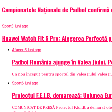
Campionatele Naționale de Padbol confirmă 
Sport
3 luni ago
Huawei Watch Fit 5 Pro: Alegerea Perfectă pe
Afaceri
5 luni ago
Padbol România ajunge în Valea Jiului. Pe
Un nou început pentru sportul din Valea Jiului Valea Ji
Sport
6 luni ago
Proiectul F.E.I.B. demarează: Uniunea Eu
COMUNICAT DE PRESĂ Proiectul F.E.I.B. a demarat oficial: