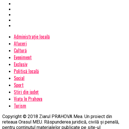
Administrație locală
Afaceri
Cultură
Eveniment
Exclusiv
Politică locală
Social
Sport
Știri din județ
Viața în Prahova
Turism
Copyright © 2018 Ziarul PRAHOVA Mea. Un proiect din
reteaua Orasul MEU. Răspunderea juridică, civilă și penală,
pentru conținutul materialelor publicate pe site-ul