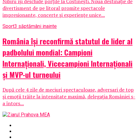
Nibiru își deschide porțile la Costinești. Noua destinație de
divertisment de pe litoral promite spectacole
impresionante, concerte și experiențe unice...
Sport
3 săptămâni inainte
România își reconfirmă statutul de lider al
padbolului mondial: Campioni
Internaționali, Vicecampioni Internaționali
și MVP-ul turneului
După cele 4 zile de meciuri spectaculoase, adversari de top
și emoții trăite la intensitate maximă, delegația României s-
a întors...