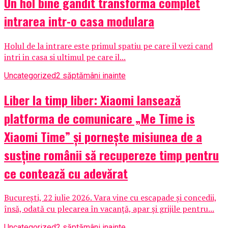
Un hol bine gandit transforma complet
intrarea intr-o casa modulara
Holul de la intrare este primul spatiu pe care il vezi cand
intri in casa si ultimul pe care il...
Uncategorized
2 săptămâni inainte
Liber la timp liber: Xiaomi lansează
platforma de comunicare „Me Time is
Xiaomi Time” și pornește misiunea de a
susține românii să recupereze timp pentru
ce contează cu adevărat
București, 22 iulie 2026. Vara vine cu escapade și concedii,
însă, odată cu plecarea în vacanță, apar și grijile pentru...
Uncategorized
2 săptămâni inainte