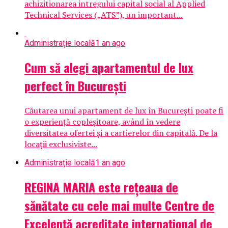
achizitionarea intregului capital social al Applied
Technical Services („ATS”), un important...
Administrație locală
1 an ago
Cum să alegi apartamentul de lux
perfect în București
Căutarea unui apartament de lux în București poate fi
o experiență copleșitoare, având în vedere
diversitatea ofertei și a cartierelor din capitală. De la
locații exclusiviste...
Administrație locală
1 an ago
REGINA MARIA este rețeaua de
sănătate cu cele mai multe Centre de
Excelență acreditate internațional de