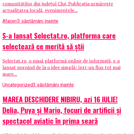
comunităților din județul Cluj. Publicația urmărește
actualitatea locală, evenimentele...
Afaceri
3 săptămâni inainte
S-a lansat Selectat.ro, platforma care
selectează ce merită să știi
Selectat.ro, o nouă platformă online de informații, s-a
lansat pornind de la o idee simplă: într-un flux tot mai
mare...
Uncategorized
3 săptămâni inainte
MAREA DESCHIDERE NIBIRU, azi 16 IULIE!
Delia, Puya și Mario, focuri de artificii și
spectacol aviatic în prima seară