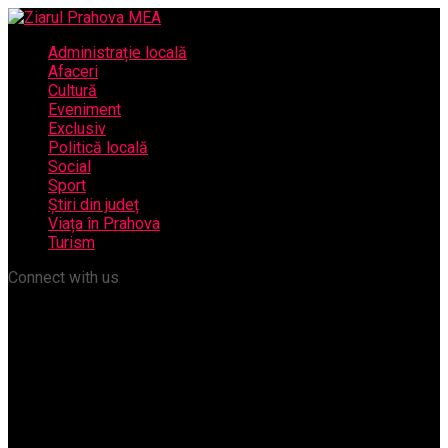
Administrație locală
Afaceri
Cultură
Eveniment
Exclusiv
Politică locală
Social
Sport
Știri din județ
Viața în Prahova
Turism
Connect with us