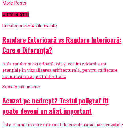
More Posts
Ultimile Știri
Uncategorized
4 zile inainte
Randare Exterioară vs Randare Interioară:
Care e Diferența?
Atât randarea exterioară, cât și cea interioară sunt
esențiale în vizualizarea arhitecturală, pentru că fiecare
comunică un aspect diferit al...
Social
6 zile inainte
Acuzat pe nedrept? Testul poligraf îţi
poate deveni un aliat important
Într-o lume în care informațiile circulă rapid, iar acuzațiile