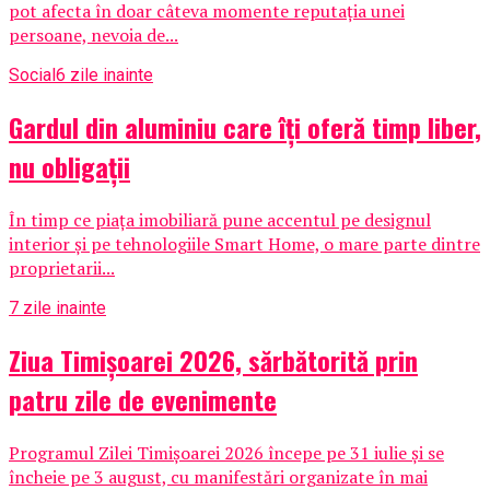
pot afecta în doar câteva momente reputația unei
persoane, nevoia de...
Social
6 zile inainte
Gardul din aluminiu care îți oferă timp liber,
nu obligații
În timp ce piața imobiliară pune accentul pe designul
interior și pe tehnologiile Smart Home, o mare parte dintre
proprietarii...
7 zile inainte
Ziua Timișoarei 2026, sărbătorită prin
patru zile de evenimente
Programul Zilei Timișoarei 2026 începe pe 31 iulie și se
încheie pe 3 august, cu manifestări organizate în mai