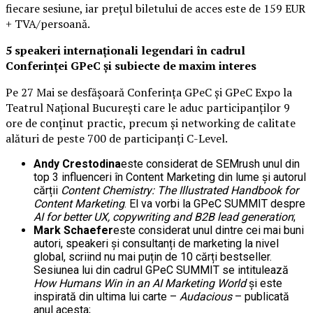
fiecare sesiune, iar prețul biletului de acces este de 159 EUR
+ TVA/persoană.
5 speakeri internaționali legendari în cadrul
Conferinței GPeC și subiecte de maxim interes
Pe 27 Mai se desfășoară Conferința GPeC și GPeC Expo la
Teatrul Național București care le aduc participanților 9
ore de conținut practic, precum și networking de calitate
alături de peste 700 de participanți C-Level.
Andy Crestodina
este considerat de SEMrush unul din
top 3 influenceri în Content Marketing din lume și autorul
cărții
Content Chemistry: The Illustrated Handbook for
Content Marketing
. El va vorbi la GPeC SUMMIT despre
AI for better UX, copywriting and B2B lead generation
;
Mark Schaefer
este considerat unul dintre cei mai buni
autori, speakeri și consultanți de marketing la nivel
global, scriind nu mai puțin de 10 cărți bestseller.
Sesiunea lui din cadrul GPeC SUMMIT se intitulează
How Humans Win in an AI Marketing World
și este
inspirată din ultima lui carte –
Audacious
– publicată
anul acesta;