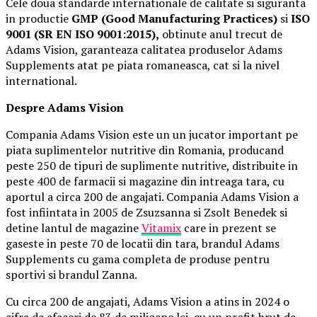
Cele doua standarde internationale de calitate si siguranta
in productie
GMP (Good Manufacturing Practices)
si
ISO
9001 (SR EN ISO 9001:2015),
obtinute anul trecut de
Adams Vision, garanteaza calitatea produselor Adams
Supplements atat pe piata romaneasca, cat si la nivel
international.
Despre Adams Vision
Compania Adams Vision este un un jucator important pe
piata suplimentelor nutritive din Romania, producand
peste 250 de tipuri de suplimente nutritive, distribuite in
peste 400 de farmacii si magazine din intreaga tara, cu
aportul a circa 200 de angajati. Compania Adams Vision a
fost infiintata in 2005 de Zsuzsanna si Zsolt Benedek si
detine lantul de magazine
Vitamix
care in prezent se
gaseste in peste 70 de locatii din tara, brandul Adams
Supplements cu gama completa de produse pentru
sportivi si brandul Zanna.
Cu circa 200 de angajati, Adams Vision a atins in 2024 o
cifra de afaceri de 83 de milioane lei, cu un profit brut de