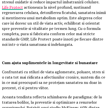
stresul oxidativ si reduce impactul imbatranirii celulare.
Life Protect
actioneaza la nivel profund, sustinand
regenerarea celulara, detoxifierea ficatului, sanatatea inimii
si mentinerea unui metabolism optim. Este alegerea celor
care isi doresc un stil de viata activ, echilibrat si orientat
spre preventie si vitalitate pe termen lung. Cu o formula
completa, pura si fabricata conform celor mai stricte
standarde GMP, Life Protect poate insoti pe fiecare dintre
noi intr-o viata sanatoasa si indelungata.
Cum ajuta suplimentele in longevitate si bunastare
Confruntati cu stiluri de viata aglomerate, poluare, stres si
o rata tot mai ridicata a afectiunilor cronice, suntem din ce
in ce mai preocupati sa ne protejam sanatatea nu doar in
prezent, ci si pentru viitor.
Aceasta tendinta reflecta schimbarea de paradigma: de la
tratarea bolilor, la preventie si optimizare a resurselor
organismului. Potrivit unui studiu McKinsey, 60% dintre