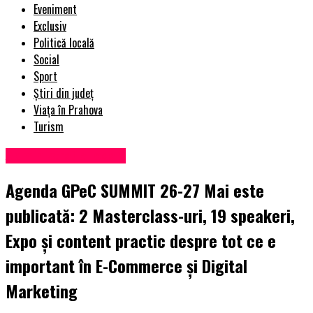
Eveniment
Exclusiv
Politică locală
Social
Sport
Știri din județ
Viața în Prahova
Turism
Administrație locală
Agenda GPeC SUMMIT 26-27 Mai este
publicată: 2 Masterclass-uri, 19 speakeri,
Expo și content practic despre tot ce e
important în E-Commerce și Digital
Marketing