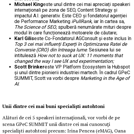
Michael King
este unul dintre cei mai apreciați speakeri
internaționali pe zona de SEO, Content Strategy și
impactul A.I. generativ. Este CEO și fondatorul agenției
de Performance Marketing
iPullRank
, iar în cartea sa,
The Science of SEO
, spulberă nenumărate mituri despre
modul în care funcționează motoarele de căutare;
Karl Gilis
este Co-Fondatorul AGConsult și este inclus în
Top 3 cei mai influenți Experți în Optimizarea Ratei de
Conversie (CRO) din întreaga lume
. Sesiunea lui se
intitulează
How not to suck at UX: 11 moments that
changed the way I see UX and experimentation
;
Scott Brinker
este VP Platform Ecosystem la Hubspot
și unul dintre pionierii industriei martech. În cadrul GPeC
SUMMIT, Scott va vorbi despre
Marketing in the Age of
AI
.
Unii dintre cei mai buni specialiști autohtoni
Alături de cei 5 speakeri internaționali, vor vorbi de pe
scena GPeC SUMMIT unii dintre cei mai cunoscuți
specialiști autohtoni precum: Irina Pencea (eMAG), Oana