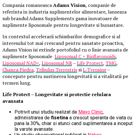
Compania romaneasca
Adams Vision
, companie de
referinta in industria suplimentelor alimentare, lanseaza
sub brandul Adams Supplements gama inovatoare de
suplimente liposomale pentru longevitate si bunastare.
In contextul accelerarii schimbarilor demografice si al
interesului tot mai crescand pentru sanatate proactiva,
Adams Vision isi extinde portofoliul cu o linie avansata de
suplimente liposomale
Liposomal C + Bioflavonoids
,
Liposomal NAD+
,
Liposomal NR
–
Life Protect
,
TMG
,
Chanca Piedra
,
Tribulus Terrestris
si
L
‑
Tyrosine
–
concepute pentru sustinerea longevitatii si a vitalitatii pe
termen lung.
Life Protect – Longevitate si protectie celulara
avansata
Potrivit unui studiu realizat de
Mayo Clinic
,
administrarea de
fisetina
a crescut speranta de viata cu
pana la 30%, chiar si atunci cand suplimentarea a inceput
la varste avansate.
Un studiu observational publicat in
Nature