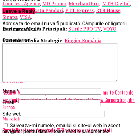
Limitless Agency
,
MD Promo
,
MerchantPro
,
MTH Digital
,
Plăți.Online
,
Poșta Panduri
,
PTT Express
,
RTB House
,
Leave a Reply
Sinaps
,
VISA
.
Adresa ta de email nu va fi publicată.
Câmpurile obligatorii
Parteneri Media Principali
:
Știrile PRO TV
,
VOYO
sunt marcate cu
*
Partener Media Strategic
:
Ringier România
Comentariu
*
Official Radio
:
KISS FM
Official Hosting
:
HOSTERION
Articole pe aceiasi tema:
Urmatorul
Nume
*
REGINA MARIA este rețeaua de sănătate cu cele mai multe Centre de
Excelență acreditate internațional de Surgical Review Corporation, din
Email
*
Europa
Site web
Nu ratati
Salvează-mi numele, emailul și site-ul web în acest
Cum influenteaza ferestrele PVC valoarea unei proprietati
navigator pentru data viitoare când o să comentez.