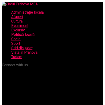
Administrație locală
Afaceri
Cultură
Eveniment
Exclusiv
Politică locală
Social
Sport
Știri din județ
Viața în Prahova
Turism
Connect with us