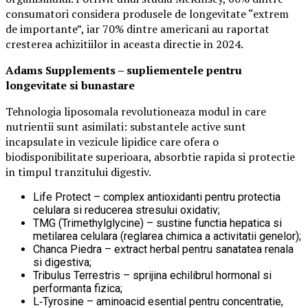
consumatori considera produsele de longevitate “extrem
de importante”, iar 70% dintre americani au raportat
cresterea achizitiilor in aceasta directie in 2024.
Adams Supplements –
supliementele
pentru
longevitate si bunastare
Tehnologia liposomala revolutioneaza modul in care
nutrientii sunt asimilati: substantele active sunt
incapsulate in vezicule lipidice care ofera o
biodisponibilitate superioara, absorbtie rapida si protectie
in timpul tranzitului digestiv.
Life Protect – complex antioxidanti pentru protectia
celulara si reducerea stresului oxidativ;
TMG (Trimethylglycine) – sustine functia hepatica si
metilarea celulara (reglarea chimica a activitatii genelor);
Chanca Piedra – extract herbal pentru sanatatea renala
si digestiva;
Tribulus Terrestris – sprijina echilibrul hormonal si
performanta fizica;
L‑Tyrosine – aminoacid esential pentru concentratie,