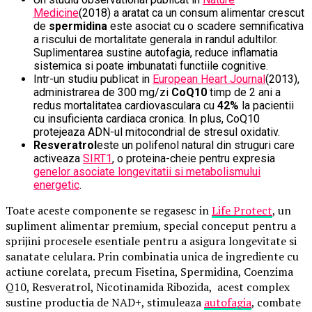
Medicine
(2018) a aratat ca un consum alimentar crescut
de
spermidina
este asociat cu o scadere semnificativa
a riscului de mortalitate generala in randul adultilor.
Suplimentarea sustine autofagia, reduce inflamatia
sistemica si poate imbunatati functiile cognitive.
Intr-un studiu publicat in
European Heart Journal
(2013),
administrarea de 300 mg/zi
CoQ10
timp de 2 ani a
redus mortalitatea cardiovasculara cu
42%
la pacientii
cu insuficienta cardiaca cronica. In plus, CoQ10
protejeaza ADN-ul mitocondrial de stresul oxidativ.
Resveratrol
este un polifenol natural din struguri care
activeaza
SIRT1
, o proteina-cheie pentru expresia
genelor asociate longevitatii si metabolismului
energetic
.
Toate aceste componente se regasesc in
Life Protect
, un
supliment alimentar premium, special conceput pentru a
sprijini procesele esentiale pentru a asigura longevitate si
sanatate celulara. Prin combinatia unica de ingrediente cu
actiune corelata, precum Fisetina, Spermidina, Coenzima
Q10, Resveratrol, Nicotinamida Ribozida, acest complex
sustine productia de NAD+, stimuleaza
autofagia
, combate