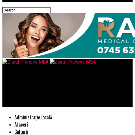
Ziarul Prahova MEA
Agenda GPeC SUMMIT 26-27 Mai este publicată: 2
Masterclass-uri, 19 speakeri, Expo și content practic despre
tot ce e important în E-Commerce și Digital Marketing
Administrație locală
Afaceri
Cultură