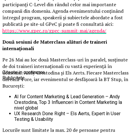
participanți C-Level din rândul celor mai importante
companii din domeniu. Agenda evenimentului conținând
întregul program, speakerii și subiectele abordate a fost
publicată pe site-ul GPeC și poate fi consultată aici:
https://www.gpec.ro/gpec-summit-mai/agenda/
Două sesiuni de Materclass alături de traineri
internaționali
Pe 26 Mai au loc două Masterclass-uri în paralel, susținute
de doi traineri internaționali cu vastă experiență în
domeniu: Andy Crestodina și Els Aerts. Fiecare Masterclass
Citeste in continuare
Publicitate
durează 4 ore, iar evenimentul se desfășoară la BT Stup, în
București:
AI for Content Marketing & Lead Generation – Andy
Crestodina, Top 3 Influenceri în Content Marketing la
nivel global
UX Research Done Right – Els Aerts, Expert în User
Testing & Usability
Locurile sunt limitate la max. 20 de persoane pentru