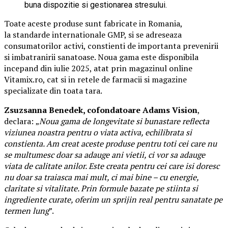
buna dispozitie si gestionarea stresului.
Toate aceste produse sunt fabricate in Romania,
la standarde internationale GMP, si se adreseaza
consumatorilor activi, constienti de importanta prevenirii
si imbatranirii sanatoase. Noua gama este disponibila
incepand din iulie 2025, atat prin magazinul online
Vitamix.ro, cat si in retele de farmacii si magazine
specializate din toata tara.
Zsuzsanna Benedek, cofondatoare Adams Vision
,
declara:
„
Noua gama de longevitate si bunastare reflecta
viziunea noastra pentru o viata activa, echilibrata si
constienta. Am creat aceste produse pentru toti cei care nu
se multumesc doar sa adauge ani vietii, ci vor sa adauge
viata de calitate anilor. Este creata pentru cei care isi doresc
nu doar sa traiasca mai mult, ci mai bine – cu energie,
claritate si vitalitate. Prin formule bazate pe stiinta si
ingrediente curate, oferim un sprijin real pentru sanatate pe
termen lung
”.