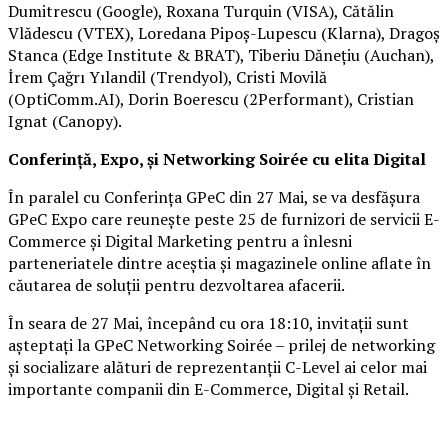
Dumitrescu (Google), Roxana Turquin (VISA), Cătălin
Vlădescu (VTEX), Loredana Pipoș-Lupescu (Klarna), Dragoș
Stanca (Edge Institute & BRAT), Tiberiu Dănețiu (Auchan),
İrem Çağrı Yılandil (Trendyol), Cristi Movilă
(OptiComm.AI), Dorin Boerescu (2Performant), Cristian
Ignat (Canopy).
Conferință, Expo, și Networking Soirée cu elita Digital
În paralel cu Conferința GPeC din 27 Mai, se va desfășura
GPeC Expo care reunește peste 25 de furnizori de servicii E-
Commerce și Digital Marketing pentru a înlesni
parteneriatele dintre aceștia și magazinele online aflate în
căutarea de soluții pentru dezvoltarea afacerii.
În seara de 27 Mai, începând cu ora 18:10, invitații sunt
așteptați la GPeC Networking Soirée – prilej de networking
și socializare alături de reprezentanții C-Level ai celor mai
importante companii din E-Commerce, Digital și Retail.