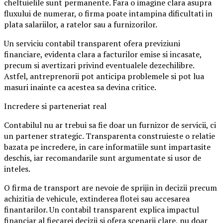
cheltuielile sunt permanente. Fara o imagine clara asupra
fluxului de numerar, o firma poate intampina dificultati in
plata salariilor, a ratelor sau a furnizorilor.
Un serviciu contabil transparent ofera previziuni
financiare, evidenta clara a facturilor emise si incasate,
precum si avertizari privind eventualele dezechilibre.
Astfel, antreprenorii pot anticipa problemele si pot lua
masuri inainte ca acestea sa devina critice.
Incredere si parteneriat real
Contabilul nu ar trebui sa fie doar un furnizor de servicii, ci
un partener strategic. Transparenta construieste o relatie
bazata pe incredere, in care informatiile sunt impartasite
deschis, iar recomandarile sunt argumentate si usor de
inteles.
O firma de transport are nevoie de sprijin in decizii precum
achizitia de vehicule, extinderea flotei sau accesarea
finantarilor. Un contabil transparent explica impactul
financiar al fiecarei decizii si ofera scenarii clare, nu doar