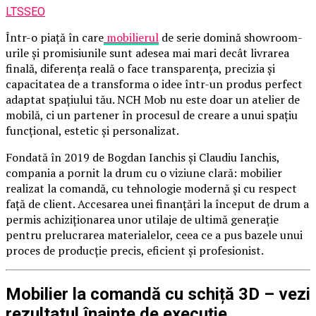
LTSSEO
Într-o piață în care
mobilierul
de serie domină showroom-
urile și promisiunile sunt adesea mai mari decât livrarea
finală, diferența reală o face transparența, precizia și
capacitatea de a transforma o idee într-un produs perfect
adaptat spațiului tău. NCH Mob nu este doar un atelier de
mobilă, ci un partener în procesul de creare a unui spațiu
funcțional, estetic și personalizat.
Fondată în 2019 de Bogdan Ianchis și Claudiu Ianchis,
compania a pornit la drum cu o viziune clară: mobilier
realizat la comandă, cu tehnologie modernă și cu respect
față de client. Accesarea unei finanțări la început de drum a
permis achiziționarea unor utilaje de ultimă generație
pentru prelucrarea materialelor, ceea ce a pus bazele unui
proces de producție precis, eficient și profesionist.
Mobilier la comandă cu schiță 3D – vezi
rezultatul înainte de execuție