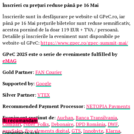
Înscrieri cu prețuri reduse până pe 16 Mai
Înscrierile sunt în desfășurare pe website-ul GPeC.ro, iar
până pe 16 Mai prețurile biletelor sunt reduse semnificativ,
acestea pornind de la doar 119 EUR + TVA / persoană.
Detaliile și înscrierile la eveniment sunt disponibile pe
website-ul GPeC:
https://www.gpec.ro/gpec-summit-mai/
GPeC 2025 este o serie de evenimente fulfilled by
eMAG
Gold Partner
:
FAN Courier
Supported by
:
Google
Silver Partner
:
VTEX
Recommended Payment Processor
:
NETOPIA Payments
Eveniment susținut de
:
Auchan
,
Banca Transilvania
,
Iti recomandam
Compari
,
cyber_Folks
,
Debonaire
,
DPD România
,
DWF
,
easySales
,
five elements digital
,
GTS
,
Innobyte
,
Klarna
,
Comenteaza si tu