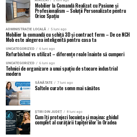
AFACERI
2 luni ago
Mobilier la Comandă Realizat cu Pasiune și
Profesionalism – Soluții Personalizate pentru
Orice Spațiu
ADMINISTRAȚIE LOCALĂ
5 luni ago
Mobilier la comandă cu schiță 3D și contract ferm – De ce NCH
Mob este alegerea inteligentă pentru casa ta
UNCATEGORIZED
6 luni ago
Refurbished vs utilizat – diferențe reale înainte să cumperi
UNCATEGORIZED
6 luni ago
Tehnici de organizare a unui spațiu de stocare industrial
modern
SĂNĂTATE
7 luni ago
Saltele curate somn mai sănătos
ȘTIRI DIN JUDEȚ
8 luni ago
Cum îți protejezi locuința și mașina: ghidul
complet al curățării tapițeriilor în Oradea