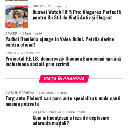
SPORT
3 luni inainte
Huawei Watch Fit 5 Pro: Alegerea Perfectă
pentru Un Stil de Viață Activ și Elegant
AFACERI
5 luni inainte
Padbol România ajunge în Valea Jiului. Petrila devine
centru oficial!
SPORT
6 luni inainte
Proiectul F.E.I.B. demarează: Uniunea Europeană sprijină
incluziunea socială prin scrimă
VIAȚA ÎN PRAHOVA
VIAȚA ÎN PRAHOVA
2 săptămâni inainte
Targ auto Ploiesti sau parc auto specializat: unde cauti
masina potrivita
VIAȚA ÎN PRAHOVA
o lună inainte
Cum influențează viteza de deplasare
aderența mașinii?