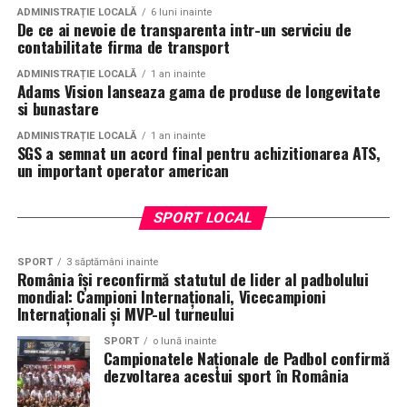
ADMINISTRAȚIE LOCALĂ
6 luni inainte
De ce ai nevoie de transparenta intr-un serviciu de
contabilitate firma de transport
ADMINISTRAȚIE LOCALĂ
1 an inainte
Adams Vision lanseaza gama de produse de longevitate
si bunastare
ADMINISTRAȚIE LOCALĂ
1 an inainte
SGS a semnat un acord final pentru achizitionarea ATS,
un important operator american
SPORT LOCAL
SPORT
3 săptămâni inainte
România își reconfirmă statutul de lider al padbolului
mondial: Campioni Internaționali, Vicecampioni
Internaționali și MVP-ul turneului
SPORT
o lună inainte
Campionatele Naționale de Padbol confirmă
dezvoltarea acestui sport în România