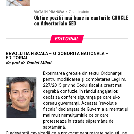
VIAȚA ÎN PRAHOVA
7 luni inainte
Obtine pozitii mai bune in cautarile GOOGLE
cu Advertoriale SEO
EDITORIAL
REVOLUTIA FISCALA – O GOGORITA NATIONALA –
EDITORIAL
de prof.dr. Daniel Mihai
Exprimarea greoaie din textul Ordonanței
pentru modificarea și completarea Legii nr.
227/2015 privind Codul fiscal a creat mai
degrabă confuzie, în rândul angajaților,
decât să confere siguranța pe care și-o
doreau guvernanții. Această “revoluție
fiscală” declanșată de Guvern a alimentat și
mai mult nemulțumirile celor care
protestează în stradă săptămână de
săptămână.
O adevărată cavalcadă ce a provocat nenumărate neliniști , pe