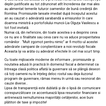
deplin justificate au tot zdruncinat atît încrederea dar mai ales
au alimentat temerile tuturor oamenilor de bună credință din
Romînia. Promisiunile lansate imediat după începutul acestui
an au cauzat o adevărată sarabandă a emisiunilor în care
doamna ministră a portofoliului muncii-Lia Olguța Vasilescu a
tot fost invitată.
Numai că, din nefericire, din toate acestea s-a desprins ceva
ce nu are o finalitate sau ceva care nu va aduce prosperitatea
românilor . ‘‘Mult zgomot pentru nimic” ar fi motto-ul acestei
adevărate campanii de conștientizare a noii revoluții fiscale.
Aceasta își va arăta cu adevărat efectele în cel mai scurt timp.
Cu toate mijloacele moderne de informare , promisiunile și
noutatea adusă în practică în domeniul fiscal a determinat ca
întreaga clasă politica aflată la guvernare să se plângă deseori
că toți oamenii nu le înțeleg deloc rostul sau deja iluzoriul
program de guvernare, rămas mereu în urmă sau neonorat din
cauze diverse…
Lipsa de transparență este dublată și de o lipsă de comunicare
corespunzătoare ce accentuează lipsa resurselor financiare si
antrenează nemultumirea majorității cetățenilor, acei buni
plătitori de taxe și impozite!