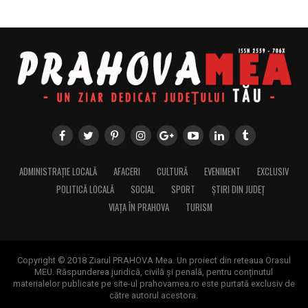
ADMINISTRAȚIE LOCALĂ
AFACERI
CULTURĂ
EVENIMENT
EXCLUSIV
POLITICĂ LOCALĂ
SOCIAL
SPORT
ȘTIRI DIN JUDEȚ
VIAȚA ÎN PRAHOVA
TURISM
Copyright © 2018 Ziarul PRAHOVA Mea. Un proiect din reteaua Orasul
MEU. Răspunderea juridică, civilă și penală, pentru conținutul
materialelor publicate pe site-ul prahovamea.ro este purtată exclusiv de
către autorul acestora.