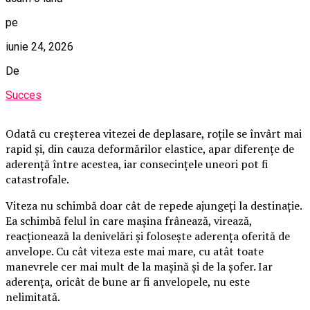
pe
iunie 24, 2026
De
Succes
Odată cu creșterea vitezei de deplasare, roțile se învârt mai
rapid și, din cauza deformărilor elastice, apar diferențe de
aderență între acestea, iar consecințele uneori pot fi
catastrofale.
Viteza nu schimbă doar cât de repede ajungeți la destinație.
Ea schimbă felul în care mașina frânează, virează,
reacționează la denivelări și folosește aderența oferită de
anvelope. Cu cât viteza este mai mare, cu atât toate
manevrele cer mai mult de la mașină și de la șofer. Iar
aderența, oricât de bune ar fi anvelopele, nu este
nelimitată.