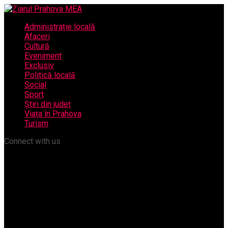
Administrație locală
Afaceri
Cultură
Eveniment
Exclusiv
Politică locală
Social
Sport
Știri din județ
Viața în Prahova
Turism
Connect with us