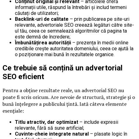
Conținut original și relevant
– articolele oferă
informații utile, răspund la întrebări și includ termeni
căutați de utilizatori;
Backlink-uri de calitate
– prin publicarea pe site-uri
relevante, advertoriale SEO creează legături către site-
ul tău, ceea ce semnalează algoritmilor că pagina ta
este demnă de încredere;
Îmbunătățirea autorității
– prezența în medii online
credibile crește autoritatea domeniului, ceea ce ajută la
o poziționare mai bună în rezultatele organice.
Ce trebuie să conțină un advertorial
SEO eficient
Pentru a obține rezultate reale, un advertorial SEO nu
poate fi scris oricum. Are nevoie de structură, strategie și o
bună înțelegere a publicului țintă. Iată câteva elemente
esențiale:
Titlu atractiv, dar optimizat
– include expresii
relevante, fără să sune artificial;
Cuvinte-cheie integrate natural
– plasate logic în