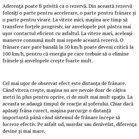
Aderența poate fi privită ca o rezervă. Din această rezervă
folosiți o parte pentru accelerare, o parte pentru frânare și
o parte pentru virare. La viteze mici, mașina are timp să
transfere forțele progresiv, iar anvelopele pot păstra mai
ușor contactul eficient cu asfaltul. La viteze mari, aceleași
manevre consumă mult mai repede această rezervă. O
frânare care pare banală la 50 km/h poate deveni critică la
100 km/h, pentru că energia pe care trebuie să o elimine
frânele și anvelopele crește foarte mult.
Cel mai ușor de observat efect este distanța de frânare.
Când viteza crește, mașina nu are nevoie doar de câțiva
metri în plus pentru oprire, ci de mult mai mult spațiu. La
aceasta se adaugă timpul de reacție al șoferului. Chiar dacă
apăsați frâna corect, mașina parcurge o distanță
importantă până când sistemul de frânare începe să
lucreze efectiv. Pe asfalt ud, murdar sau denivelat, diferența
devine și mai mare.