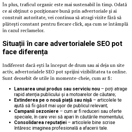
În plus, traficul organic este mai sustenabil în timp. Odată
ce ai obținut o poziționare bună prin advertoriale și ai
construit autoritate, vei continua să atragi vizite fără să
plătești constant pentru fiecare click, așa cum se întâmplă
în cazul reclamelor.
Situații în care advertorialele SEO pot
face diferența
Indiferent dacă ești la început de drum sau ai deja un site
activ, advertorialele SEO pot sprijini vizibilitatea ta online.
Sunt deosebit de utile în momente-cheie, cum ar fi:
Lansarea unui produs sau serviciu nou
– poți atrage
rapid atenția publicului și a motoarelor de căutare;
Extinderea pe o nouă piață sau nișă
– articolele te
ajută să fii găsit mai ușor de publicul relevant;
Campanii sezoniere
– cum ar fi reduceri sau oferte
speciale, în care vrei să apari în căutările momentului;
Consolidarea reputației
– articolele bine scrise
întăresc imaginea profesională a afacerii tale.