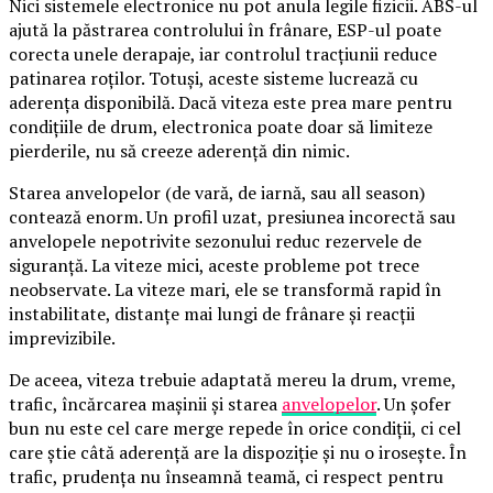
Nici sistemele electronice nu pot anula legile fizicii. ABS-ul
ajută la păstrarea controlului în frânare, ESP-ul poate
corecta unele derapaje, iar controlul tracțiunii reduce
patinarea roților. Totuși, aceste sisteme lucrează cu
aderența disponibilă. Dacă viteza este prea mare pentru
condițiile de drum, electronica poate doar să limiteze
pierderile, nu să creeze aderență din nimic.
Starea anvelopelor (de vară, de iarnă, sau all season)
contează enorm. Un profil uzat, presiunea incorectă sau
anvelopele nepotrivite sezonului reduc rezervele de
siguranță. La viteze mici, aceste probleme pot trece
neobservate. La viteze mari, ele se transformă rapid în
instabilitate, distanțe mai lungi de frânare și reacții
imprevizibile.
De aceea, viteza trebuie adaptată mereu la drum, vreme,
trafic, încărcarea mașinii și starea
anvelopelor
. Un șofer
bun nu este cel care merge repede în orice condiții, ci cel
care știe câtă aderență are la dispoziție și nu o irosește. În
trafic, prudența nu înseamnă teamă, ci respect pentru