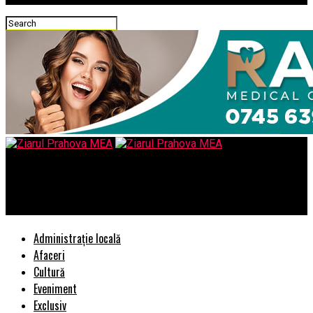
Ziarul Prahova MEA
Obtine pozitii mai bune in cautarile GOOGLE cu Advertoriale SEO
Administrație locală
Afaceri
Cultură
Eveniment
Exclusiv