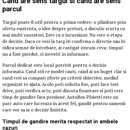
Cand are sens targul si cand are sens
parcul
Targul poate fi util pentru o prima vedere: o plimbare prin
oferta existenta, o idee despre preturi, o discutie scurta cu
mai multi vanzatori. Este ca o incursiune. Nu este o etapa
de decizie. Daca ce vezi la targ iti confirma o directie sau iti
ridica semne de intrebare, ai castigat oricum ceva: timpul
nu a fost pierdut, ci investit in informare.
Parcul dedicat este locul potrivit pentru o decizie
informata. Cand stii ce model cauti, cand ai un buget clar si
cand vrei sa compari oferte pe criterii obiective, mediul
organizat te ajuta. Acolo poti solicita fise, poti face test
drive, poti verifica acte, poti discuta finantare si poti cere
timp de gandire fara presiune. AutoBox Ploiesti este un
parc auto care lucreaza in acest fel, gandit pentru oamenii
care vor sa ia o decizie linistita.
Timpul de gandire merita respectat in ambele
cazuri