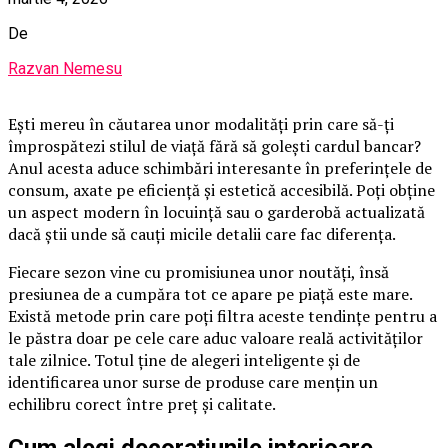
De
Razvan Nemesu
Ești mereu în căutarea unor modalități prin care să-ți
împrospătezi stilul de viață fără să golești cardul bancar?
Anul acesta aduce schimbări interesante în preferințele de
consum, axate pe eficiență și estetică accesibilă. Poți obține
un aspect modern în locuință sau o garderobă actualizată
dacă știi unde să cauți micile detalii care fac diferența.
Fiecare sezon vine cu promisiunea unor noutăți, însă
presiunea de a cumpăra tot ce apare pe piață este mare.
Există metode prin care poți filtra aceste tendințe pentru a
le păstra doar pe cele care aduc valoare reală activităților
tale zilnice. Totul ține de alegeri inteligente și de
identificarea unor surse de produse care mențin un
echilibru corect între preț și calitate.