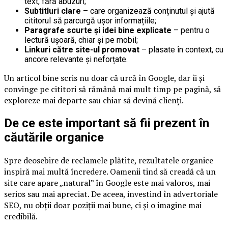
text, fără abuzuri;
Subtitluri clare
– care organizează conținutul și ajută
cititorul să parcurgă ușor informațiile;
Paragrafe scurte și idei bine explicate
– pentru o
lectură ușoară, chiar și pe mobil;
Linkuri către site-ul promovat
– plasate în context, cu
ancore relevante și neforțate.
Un articol bine scris nu doar că urcă în Google, dar îi și
convinge pe cititori să rămână mai mult timp pe pagină, să
exploreze mai departe sau chiar să devină clienți.
De ce este important să fii prezent în
căutările organice
Spre deosebire de reclamele plătite, rezultatele organice
inspiră mai multă încredere. Oamenii tind să creadă că un
site care apare „natural” în Google este mai valoros, mai
serios sau mai apreciat. De aceea, investind în advertoriale
SEO, nu obții doar poziții mai bune, ci și o imagine mai
credibilă.