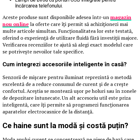
încărcarea telefonului.
Aceste produse sunt disponibile adesea într-un
magazin
nou online
la oferte care îți permit să achiziționezi mai
multe articole simultan. Funcționalitatea lor este testată,
oferind o experiență de utilizare fluidă fără investiții majore.
Verificarea recenziilor te ajută să alegi exact modelul care
se potrivește nevoilor tale specifice.
​Cum integrezi accesoriile inteligente în casă?
Senzorii de mișcare pentru iluminat reprezintă o metodă
excelentă de a reduce consumul de curent și de a crește
confortul. Aceștia se montează ușor pe holuri sau în zonele
de depozitare întunecate. Un alt accesoriu util este priza
inteligentă, care îți permite să programezi funcționarea
aparatelor electrocasnice de la distanță.
​Ce haine sunt la modă și costă puțin?
Moda anului curent se concentrează pe piese de bază care