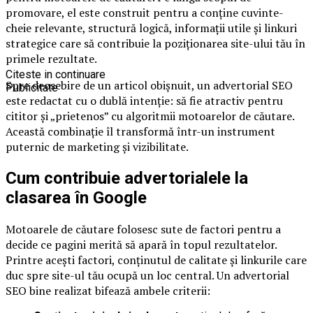
promovare, el este construit pentru a conține cuvinte-
cheie relevante, structură logică, informații utile și linkuri
strategice care să contribuie la poziționarea site-ului tău în
primele rezultate.
Citeste in continuare
Spre deosebire de un articol obișnuit, un advertorial SEO
Publicitate
este redactat cu o dublă intenție: să fie atractiv pentru
cititor și „prietenos” cu algoritmii motoarelor de căutare.
Această combinație îl transformă într-un instrument
puternic de marketing și vizibilitate.
Cum contribuie advertorialele la
clasarea în Google
Motoarele de căutare folosesc sute de factori pentru a
decide ce pagini merită să apară în topul rezultatelor.
Printre acești factori, conținutul de calitate și linkurile care
duc spre site-ul tău ocupă un loc central. Un advertorial
SEO bine realizat bifează ambele criterii: