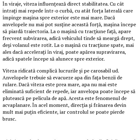
În viraje, viteza influențează direct stabilitatea. Cu cât
intrați mai repede într-o curbă, cu atât forța laterală care
împinge mașina spre exterior este mai mare. Dacă
anvelopele nu mai pot susține această forță, mașina începe
să piardă traiectoria. La o mașină cu tracțiune față, apare
frecvent subvirarea, adică vehiculul tinde să meargă drept,
deși volanul este rotit. La o mașină cu tracțiune spate, mai
ales dacă accelerați în viraj, poate apărea supravirarea,
adică spatele începe să alunece spre exterior.
Viteza ridicată complică lucrurile și pe carosabil ud.
Anvelopele trebuie să evacueze apa din fața benzii de
rulare. Dacă viteza este prea mare, apa nu mai este
eliminată suficient de repede, iar anvelopa poate începe să
plutească pe pelicula de apă. Acesta este fenomenul de
acvaplanare. În acel moment, direcția și frânarea devin
mult mai puțin eficiente, iar controlul se poate pierde
brusc.