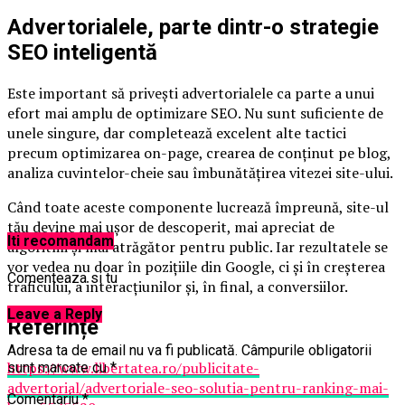
Advertorialele, parte dintr-o strategie
SEO inteligentă
Este important să privești advertorialele ca parte a unui
efort mai amplu de optimizare SEO. Nu sunt suficiente de
unele singure, dar completează excelent alte tactici
precum optimizarea on-page, crearea de conținut pe blog,
analiza cuvintelor-cheie sau îmbunătățirea vitezei site-ului.
Când toate aceste componente lucrează împreună, site-ul
tău devine mai ușor de descoperit, mai apreciat de
Iti recomandam
algoritmi și mai atrăgător pentru public. Iar rezultatele se
vor vedea nu doar în pozițiile din Google, ci și în creșterea
Comenteaza si tu
traficului, a interacțiunilor și, în final, a conversiilor.
Leave a Reply
Referințe
Adresa ta de email nu va fi publicată.
Câmpurile obligatorii
https://www.libertatea.ro/publicitate-
sunt marcate cu
*
advertorial/advertoriale-seo-solutia-pentru-ranking-mai-
Comentariu
*