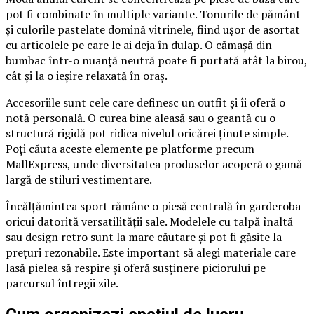
pot fi combinate în multiple variante. Tonurile de pământ
și culorile pastelate domină vitrinele, fiind ușor de asortat
cu articolele pe care le ai deja în dulap. O cămașă din
bumbac într-o nuanță neutră poate fi purtată atât la birou,
cât și la o ieșire relaxată în oraș.
Accesoriile sunt cele care definesc un outfit și îi oferă o
notă personală. O curea bine aleasă sau o geantă cu o
structură rigidă pot ridica nivelul oricărei ținute simple.
Poți căuta aceste elemente pe platforme precum
MallExpress, unde diversitatea produselor acoperă o gamă
largă de stiluri vestimentare.
Încălțămintea sport rămâne o piesă centrală în garderoba
oricui datorită versatilității sale. Modelele cu talpă înaltă
sau design retro sunt la mare căutare și pot fi găsite la
prețuri rezonabile. Este important să alegi materiale care
lasă pielea să respire și oferă susținere piciorului pe
parcursul întregii zile.