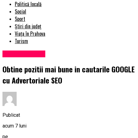
Politică locală
Social
Sport
Știri din județ
Viața în Prahova
Turism
Viața în Prahova
Obtine pozitii mai bune in cautarile GOOGLE
cu Advertoriale SEO
Publicat
acum 7 luni
pe