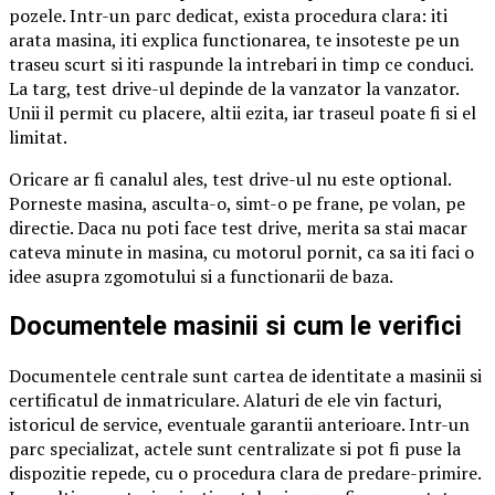
pozele. Intr-un parc dedicat, exista procedura clara: iti
arata masina, iti explica functionarea, te insoteste pe un
traseu scurt si iti raspunde la intrebari in timp ce conduci.
La targ, test drive-ul depinde de la vanzator la vanzator.
Unii il permit cu placere, altii ezita, iar traseul poate fi si el
limitat.
Oricare ar fi canalul ales, test drive-ul nu este optional.
Porneste masina, asculta-o, simt-o pe frane, pe volan, pe
directie. Daca nu poti face test drive, merita sa stai macar
cateva minute in masina, cu motorul pornit, ca sa iti faci o
idee asupra zgomotului si a functionarii de baza.
Documentele masinii si cum le verifici
Documentele centrale sunt cartea de identitate a masinii si
certificatul de inmatriculare. Alaturi de ele vin facturi,
istoricul de service, eventuale garantii anterioare. Intr-un
parc specializat, actele sunt centralizate si pot fi puse la
dispozitie repede, cu o procedura clara de predare-primire.