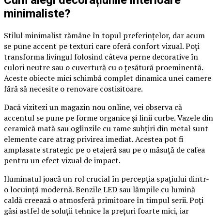
​Cum alegi decorațiunile interioare
minimaliste?
Stilul minimalist rămâne în topul preferințelor, dar acum
se pune accent pe texturi care oferă confort vizual. Poți
transforma livingul folosind câteva perne decorative în
culori neutre sau o cuvertură cu o țesătură proeminentă.
Aceste obiecte mici schimbă complet dinamica unei camere
fără să necesite o renovare costisitoare.
Dacă vizitezi un magazin nou online, vei observa că
accentul se pune pe forme organice și linii curbe. Vazele din
ceramică mată sau oglinzile cu rame subțiri din metal sunt
elemente care atrag privirea imediat. Acestea pot fi
amplasate strategic pe o etajeră sau pe o măsuță de cafea
pentru un efect vizual de impact.
Iluminatul joacă un rol crucial în percepția spațiului dintr-
o locuință modernă. Benzile LED sau lămpile cu lumină
caldă creează o atmosferă primitoare în timpul serii. Poți
găsi astfel de soluții tehnice la prețuri foarte mici, iar