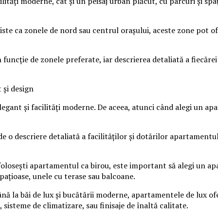
tăți moderne, cât și un peisaj urban plăcut, cu parcuri și spaț
viste ca zonele de nord sau centrul orașului, aceste zone pot of
ție de zonele preferate, iar descrierea detaliată a fiecărei lo
 și design
egant și facilități moderne. De aceea, atunci când alegi un apar
 descriere detaliată a facilităților și dotărilor apartamentului 
folosești apartamentul ca birou, este important să alegi un a
pațioase, unele cu terase sau balcoane.
până la băi de lux și bucătării moderne, apartamentele de lux ofe
isteme de climatizare, sau finisaje de înaltă calitate.