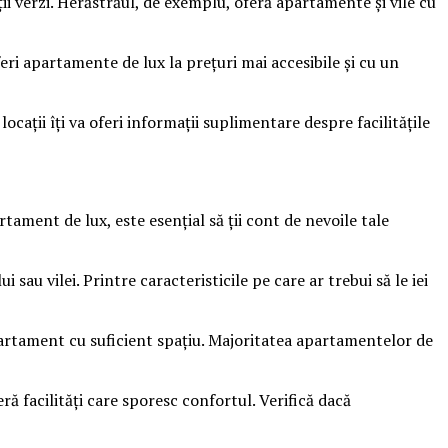
ii verzi. Herăstrăul, de exemplu, oferă apartamente și vile cu
eri apartamente de lux la prețuri mai accesibile și cu un
cații îți va oferi informații suplimentare despre facilitățile
tament de lux, este esențial să ții cont de nevoile tale
sau vilei. Printre caracteristicile pe care ar trebui să le iei
partament cu suficient spațiu. Majoritatea apartamentelor de
ră facilități care sporesc confortul. Verifică dacă