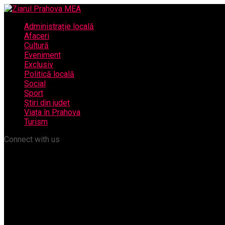
Administrație locală
Afaceri
Cultură
Eveniment
Exclusiv
Politică locală
Social
Sport
Știri din județ
Viața în Prahova
Turism
Connect with us