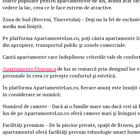
foarte populare pentru apartamentele de lux, având atât facili
vedere la lac, ceea ce le face extrem de atractive.
Zona de Sud (Berceni, Tineretului) – Deși nu la fel de exclusi
mediu mai liniștit.
Pe platforma ApartamenteLux.ro, poți căuta apartamente în func
din apropiere, transportul public și zonele comerciale.
Caută apartamente care îndeplinesc criteriile tale de confort
Apartamente
Floreasca
de lux se remarcă prin designul lor el
personale în ceea ce privește confortul și estetică.
În platforma ApartamenteLux.ro, fiecare anunț este însoțit de o
în considerare se numără:
Numărul de camere – Dacă ai o familie mare sau dacă vrei să 
lux de pe ApartamenteLux.ro oferă camere mari și livinguri s
Facilități premium – De la piscine private, spații de fitness, 
apartamentul oferă facilități precum tehnologie smart home, s