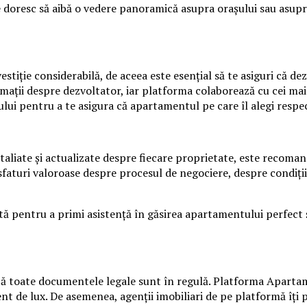
e doresc să aibă o vedere panoramică asupra orașului sau asup
estiție considerabilă, de aceea este esențial să te asiguri că dez
ții despre dezvoltator, iar platforma colaborează cu cei mai r
lui pentru a te asigura că apartamentul pe care îl alegi respec
iate și actualizate despre fiecare proprietate, este recomandat
ri sfaturi valoroase despre procesul de negociere, despre condi
ă pentru a primi asistență în găsirea apartamentului perfect ș
i că toate documentele legale sunt în regulă. Platforma Aparta
ent de lux. De asemenea, agenții imobiliari de pe platformă îți