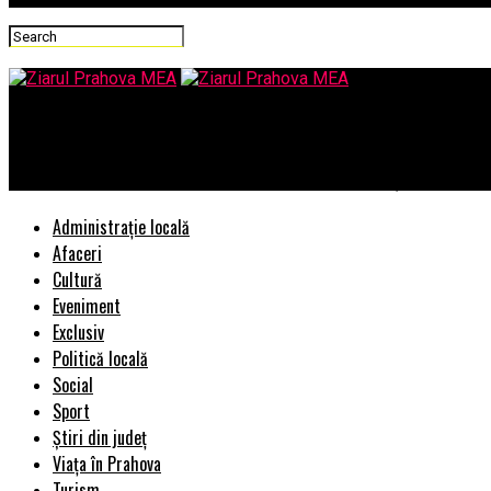
Ziarul Prahova MEA
Cum să alegi apartamentul de lux perfect în București
Administrație locală
Afaceri
Cultură
Eveniment
Exclusiv
Politică locală
Social
Sport
Știri din județ
Viața în Prahova
Turism