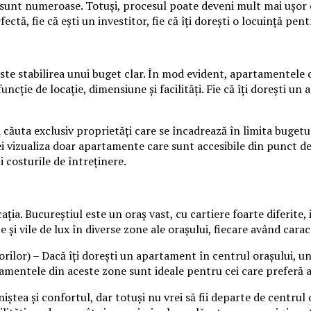
le sunt numeroase. Totuși, procesul poate deveni mult mai ușor
tă, fie că ești un investitor, fie că îți dorești o locuință pentr
ste stabilirea unui buget clar. În mod evident, apartamentele 
uncție de locație, dimensiune și facilități. Fie că îți dorești u
căuta exclusiv proprietăți care se încadrează în limita bugetul
ei vizualiza doar apartamente care sunt accesibile din punct de
i costurile de întreținere.
ația. Bucureștiul este un oraș vast, cu cartiere foarte diferite,
i vile de lux în diverse zone ale orașului, fiecare având caract
rilor) – Dacă îți dorești un apartament în centrul orașului, und
amentele din aceste zone sunt ideale pentru cei care preferă agi
iștea și confortul, dar totuși nu vrei să fii departe de centrul