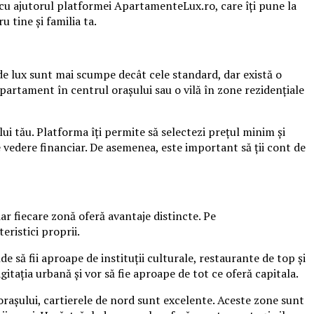
 cu ajutorul platformei ApartamenteLux.ro, care îți pune la
u tine și familia ta.
de lux sunt mai scumpe decât cele standard, dar există o
n apartament în centrul orașului sau o vilă în zone rezidențiale
ui tău. Platforma îți permite să selectezi prețul minim și
 vedere financiar. De asemenea, este important să ții cont de
 iar fiecare zonă oferă avantaje distincte. Pe
eristici proprii.
e să fii aproape de instituții culturale, restaurante de top și
tația urbană și vor să fie aproape de tot ce oferă capitala.
 orașului, cartierele de nord sunt excelente. Aceste zone sunt