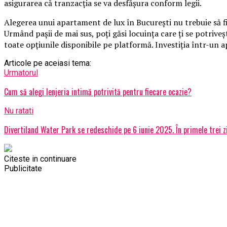
asigurarea că tranzacția se va desfășura conform legii.
Alegerea unui apartament de lux în București nu trebuie să fi
Urmând pașii de mai sus, poți găsi locuința care ți se potriveșt
toate opțiunile disponibile pe platformă. Investiția într-un a
Articole pe aceiasi tema:
Urmatorul
Cum să alegi lenjeria intimă potrivită pentru fiecare ocazie?
Nu ratati
Divertiland Water Park se redeschide pe 6 iunie 2025. În primele trei zil
Citeste in continuare
Publicitate