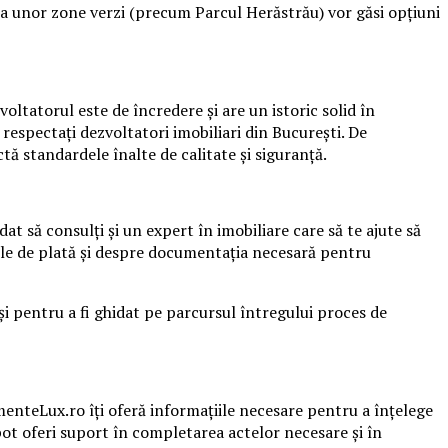
ra unor zone verzi (precum Parcul Herăstrău) vor găsi opțiuni
voltatorul este de încredere și are un istoric solid în
espectați dezvoltatori imobiliari din București. De
tă standardele înalte de calitate și siguranță.
 să consulți și un expert în imobiliare care să te ajute să
țiile de plată și despre documentația necesară pentru
i pentru a fi ghidat pe parcursul întregului proces de
menteLux.ro îți oferă informațiile necesare pentru a înțelege
 pot oferi suport în completarea actelor necesare și în