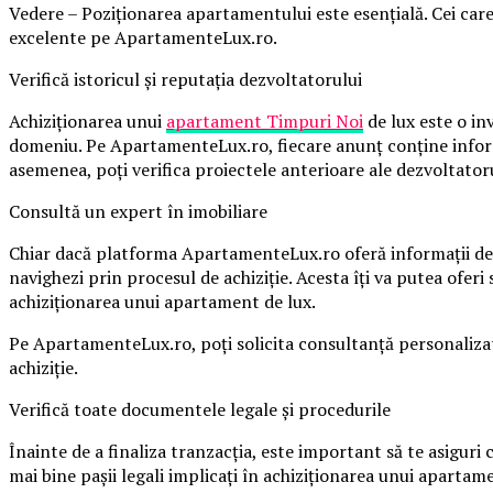
Vedere – Poziționarea apartamentului este esențială. Cei car
excelente pe ApartamenteLux.ro.
Verifică istoricul și reputația dezvoltatorului
Achiziționarea unui
apartament
Timpuri Noi
de lux este o inv
domeniu. Pe ApartamenteLux.ro, fiecare anunț conține informa
asemenea, poți verifica proiectele anterioare ale dezvoltatoru
Consultă un expert în imobiliare
Chiar dacă platforma ApartamenteLux.ro oferă informații detal
navighezi prin procesul de achiziție. Acesta îți va putea ofe
achiziționarea unui apartament de lux.
Pe ApartamenteLux.ro, poți solicita consultanță personalizat
achiziție.
Verifică toate documentele legale și procedurile
Înainte de a finaliza tranzacția, este important să te asigur
mai bine pașii legali implicați în achiziționarea unui apartam