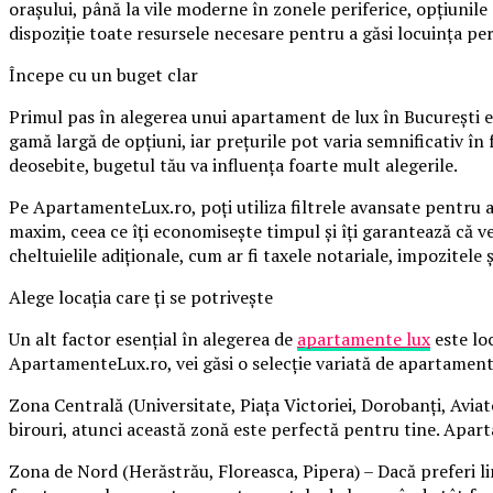
orașului, până la vile moderne în zonele periferice, opțiuni
dispoziție toate resursele necesare pentru a găsi locuința perfec
Începe cu un buget clar
Primul pas în alegerea unui apartament de lux în București e
gamă largă de opțiuni, iar prețurile pot varia semnificativ în f
deosebite, bugetul tău va influența foarte mult alegerile.
Pe ApartamenteLux.ro, poți utiliza filtrele avansate pentru a 
maxim, ceea ce îți economisește timpul și îți garantează că v
cheltuielile adiționale, cum ar fi taxele notariale, impozitele ș
Alege locația care ți se potrivește
Un alt factor esențial în alegerea de
apartamente lux
este loc
ApartamenteLux.ro, vei găsi o selecție variată de apartamente ș
Zona Centrală (Universitate, Piața Victoriei, Dorobanți, Aviato
birouri, atunci această zonă este perfectă pentru tine. Apart
Zona de Nord (Herăstrău, Floreasca, Pipera) – Dacă preferi lin