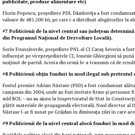
publicitate, produse alimentare etc)
Florin Popescu, președinte PDL Dâmbovița a fost condamnat la 
valoare de 485.500 lei, pe care i-a distribuit alegătorilor la al
#7 Politicienii de la nivel central sau județean determin
din Programul Național de Dezvoltare Locală).
Sorin Frunzăverde, președinte PNL al CJ Caraș Severin a fost
influențat pe vicepreședintele CJ, Ionesie Ghiorgioni să pun
susținut de partid. Acesta din urmă le-a transmis că de rezul
#8 Politicienii obțin fonduri în mod ilegal sub pretextul
Fostul premier Adrian Năstase (PSD) a fost condamnat alătur
campania din 2004, unde au fost invitate firme și persoane fizic
mld ROL – nu au ajuns la Inspectoratul de Stat în Construcți
plătit materiale de propagandă electorală. Noul director al ISC
Năstase l-ar fi sunat pe Grăjdan în dimineața zilei în care ace
#9 Politicienii de la nivel central alocă fonduri în mod d
Partidele politice alocă din bani naționali, prin mecanisme 