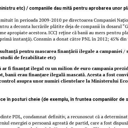
, ministru etc) / companiile dau mită pentru aprobarea unor p
mituit în perioada 2009-2010 pe directoarea Companiei Naționa
u a deconta lucrările plătite deja de companii în dosarul “Gala
firme apropiate acestora. ICCJ reține că banii au mers pentru pl
imă instanță). Consmin a donat către PNL în 2012; 45% din ve
sultanță pentru mascarea finanțării ilegale a campaniei / 
 studii de fezabilitate etc)
 ar fi finanțat ilegal cu un milion de euro campania prezid
t, banii erau finanțare ilegală mascată. Acesta a fost conv
control asupra unor numiri clientelare la Ministerului Eco
ce în posturi cheie (de exemplu, în fruntea companiilor de sta
edinte PDL, condamnat definitiv, a recunoscut că a determinat
ul energiei o persoană agreată de partid, care a fost dispusă 