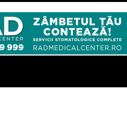
N LUCRARILE “DOCTORANZILOR” DE LA A.N.I./LUCRARE EFECTUATA D