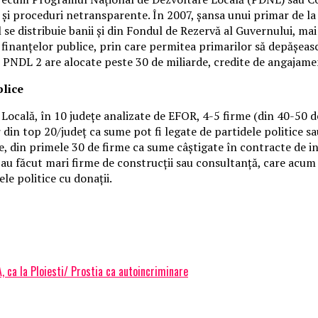
e și proceduri netransparente. În 2007, șansa unui primar de la 
 se distribuie banii și din Fondul de Rezervă al Guvernului, mai
inanțelor publice, prin care permitea primarilor să depășească
re PNDL 2 are alocate peste 30 de miliarde, credite de angajame
blice
ocală, în 10 județe analizate de EFOR, 4-5 firme (din 40-50 de
r din top 20/județ ca sume pot fi legate de partidele politice s
, din primele 30 de firme ca sume câștigate în contracte de inf
l-au făcut mari firme de construcții sau consultanță, care acum d
ele politice cu donații.
, ca la Ploiesti/ Prostia ca autoincriminare