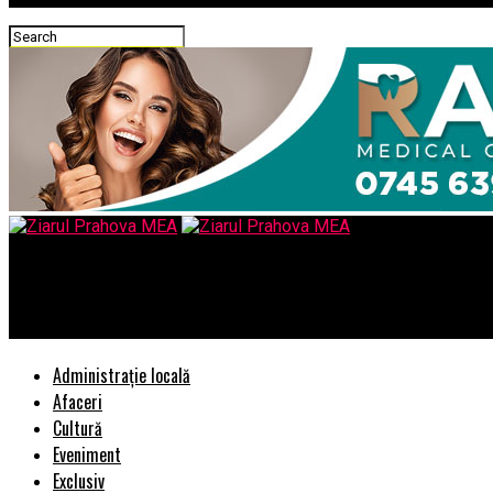
Ziarul Prahova MEA
EXCLUSIV/PROTOCOALELE SECRETE ALE S.R.I. AU MERS PANA SI I
Administrație locală
Afaceri
Cultură
Eveniment
Exclusiv