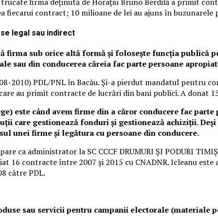
ile trucate firma deținută de Horațiu Bruno Berdilă a primit con
a fiecarui contract; 10 milioane de lei au ajuns în buzunarele po
rese legal sau indirect
 firma sub orice altă formă și folosește funcția publică pe
sale sau din co
nducerea căreia fac parte persoane apropia
2008-2010) PDL/PNL în Bacău. Și-a pierdut mandatul pentru conf
 care au primit contracte de lucrări din bani publici. A donat 1
ege) este când avem firme din a căror conducere fac parte 
i care gestionează fonduri și gestionează achiziții. Deși î
sul unei firme și legătura cu persoane din conducere.
u apare ca administrator la SC CCCF DRUMURI ȘI PODURI TIMIȘO
at 16 contracte între 2007 și 2015 cu CNADNR. Icleanu este ad
8 către PDL.
produse sau servicii pentru campanii electorale (materiale 