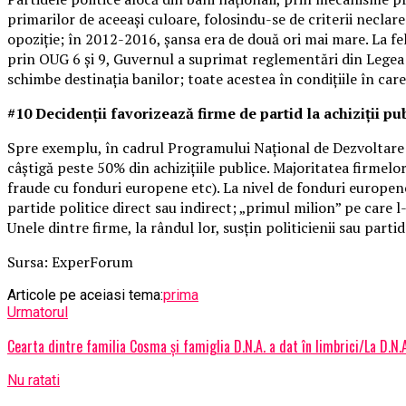
primarilor de aceeași culoare, folosindu-se de criterii neclar
opoziție; în 2012-2016, șansa era de două ori mai mare. La fel
prin OUG 6 și 9, Guvernul a suprimat reglementări din Legea f
schimbe destinația banilor; toate acestea în condițiile în ca
#10 Decidenții favorizează firme de partid la achiziții pu
Spre exemplu, în cadrul Programului Național de Dezvoltare L
câștigă peste 50% din achizițiile publice. Majoritatea firmelo
fraude cu fonduri europene etc). La nivel de fonduri europene
partide politice direct sau indirect; „primul milion” pe care 
Unele dintre firme, la rândul lor, susțin politicienii sau partid
Sursa: ExperForum
Articole pe aceiasi tema:
prima
Urmatorul
Cearta dintre familia Cosma și famiglia D.N.A. a dat în limbrici/La D.N.A
Nu ratati