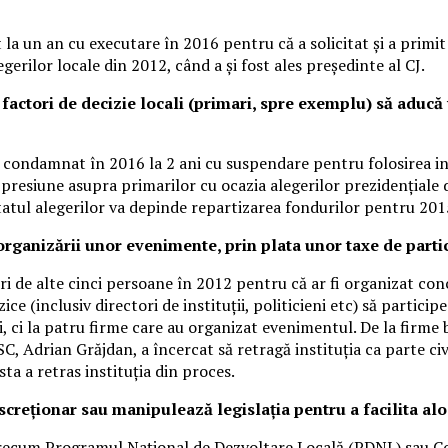
un an cu executare în 2016 pentru că a solicitat și a primit d
egerilor locale din 2012, când a și fost ales președinte al CJ.
ă factori de decizie locali (primari, spre exemplu) să adu
 condamnat în 2016 la 2 ani cu suspendare pentru folosirea inf
ă presiune asupra primarilor cu ocazia alegerilor prezidențial
tatul alegerilor va depinde repartizarea fondurilor pentru 201
 organizării unor evenimente, prin plata unor taxe de parti
i de alte cinci persoane în 2012 pentru că ar fi organizat co
e (inclusiv directori de instituții, politicieni etc) să particip
i, ci la patru firme care au organizat evenimentul. De la firm
, Adrian Grăjdan, a încercat să retragă instituția ca parte civi
sta a retras instituția din proces.
iscreționar sau manipulează legislația pentru a facilita alo
precum Programul Național de Dezvoltare Locală (PDNL) sau Com