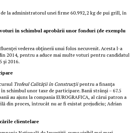
e la administratorul unei firme 60.992,2 kg de pui grill, în
că voturi în schimbul aprobării unor fonduri (de exemplu
luenței vederea obținerii unui folos necuvenit. Acesta l-a
e din 2014, pentru a aduce mai multe voturi pentru candidatul
5 și 2016.
cipare
ncursul
Trofeul Calității în Construcții
pentru a finanța
e în schimbul unor taxe de participare. Banii strânși – 67.5
e banii au ajuns la compania EUROGRAFICA, al cărui patron a
lă din proces, întrucât nu ar fi existat prejudiciu; Adrian
cările clientelare
pania Națională de Investiții, sume vizibil mai mari