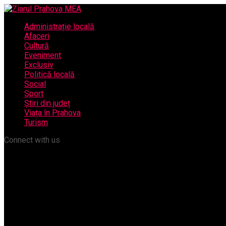
Administrație locală
Afaceri
Cultură
Eveniment
Exclusiv
Politică locală
Social
Sport
Știri din județ
Viața în Prahova
Turism
Connect with us