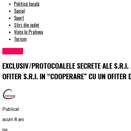
Politică locală
Social
Sport
Știri din județ
Viața în Prahova
Turism
Exclusiv
EXCLUSIV/PROTOCOALELE SECRETE ALE S.R.I.
OFITER S.R.I. IN “COOPERARE” CU UN OFITER D
Publicat
acum 8 ani
pe