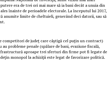
putere era de trei ori mai mare să ia bani decât a unuia din
 ales înainte de perioadele electorale. La începutul lui 2017,
 anumite limite de cheltuieli, generând deci datorii, sau să
nt.
 competitori de județ care câștigă cel puțin un contract)
au au probleme penale (spălare de bani, evaziune fiscală,
rastructură aproape trei sferturi din firme pot fi legate de
ețin monopol la achiziții este legat de favorizare politică.