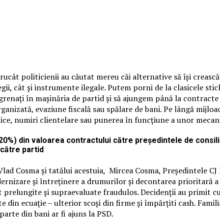
rucât politicienii au căutat mereu căi alternative să își creas
egii, cât și instrumente ilegale. Putem porni de la clasicele sti
renați în mașinăria de partid și să ajungem până la contracte fic
organizată, evaziune fiscală sau spălare de bani. Pe lângă mijlo
publice, numiri clientelare sau punerea în funcțiune a unor meca
%) din valoarea contractului către președintele de consiliu 
 către partid
lad Cosma și tatălui acestuia, Mircea Cosma, Președintele CJ P
rnizare și întreținere a drumurilor și decontarea prioritară a
prelungite și supraevaluate fraudulos. Decidenții au primit cum
din ecuație – ulterior scoși din firme și împărțiti cash. Famili
parte din bani ar fi ajuns la PSD.