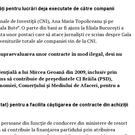
lăți pentru lucrări deja executate de către companii
le de Investiții (CNI), Ana Maria Topoliceanu și pe
 Bute”. O parte din bani ar fi ajuns la filiala București a
ata unor postaci care să atace jurnaliști ce scriau despre Gala
niturile totale ale companiei vin de la CNI.
supraevaluarea unor contracte în mod ilegal, desi nu
ențială a lui Mircea Geoană din 2009, inclusiv prin
ins să contribuie de președintele CJ Brăila (PSD),
nomiei, Comerţului şi Mediului de Afaceri, pentru a
t) pentru a facilita câștigarea de contracte din achiziții
 persoane din funcție de conducere din ministere de resort
să contribuie la finanțarea partidului prin atr
ibuirea