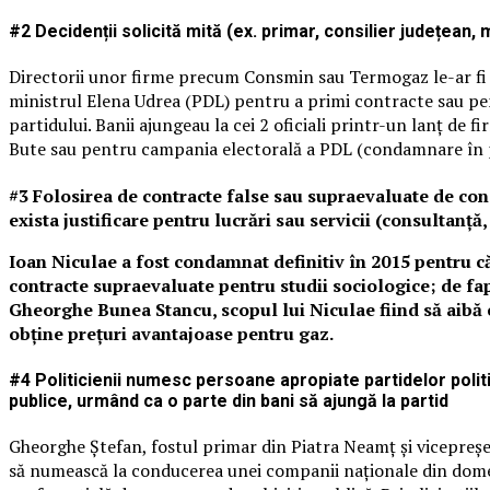
#2 Decidenții solicită mită (ex. primar, consilier județean
Directorii unor firme precum Consmin sau Termogaz le-ar fi 
ministrul Elena Udrea (PDL) pentru a primi contracte sau pentr
partidului. Banii ajungeau la cei 2 oficiali printr-un lanț de 
Bute sau pentru campania electorală a PDL (condamnare în pr
#3 Folosirea de contracte false sau supraevaluate de con
exista justificare pentru lucrări sau servicii (consultanță,
Ioan Niculae a fost condamnat definitiv în 2015 pentru că
contracte supraevaluate pentru studii sociologice; de fap
Gheorghe Bunea Stancu, scopul lui Niculae fiind să aibă 
obține prețuri avantajoase pentru gaz.
#4 Politicienii numesc persoane apropiate partidelor politi
publice, urmând ca o parte din bani să ajungă la partid
Gheorghe Ștefan, fostul primar din Piatra Neamț și vicepreș
să numească la conducerea unei companii naționale din domeni