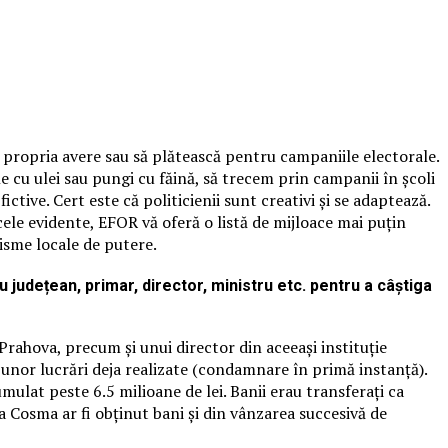
că propria avere sau să plătească pentru campaniile electorale.
cle cu ulei sau pungi cu făină, să trecem prin campanii în școli
tive. Cert este că politicienii sunt creativi și se adaptează.
acele evidente, EFOR vă oferă o listă de mijloace mai puțin
nisme locale de putere.
județean, primar, director, ministru etc. pentru a câștiga
rahova, precum și unui director din aceeași instituție
 unor lucrări deja realizate (condamnare în primă instanță).
ulat peste 6.5 milioane de lei. Banii erau transferați ca
a Cosma ar fi obținut bani și din vânzarea succesivă de