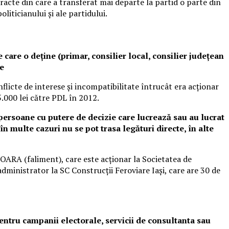
tracte din care a transferat mai departe la partid o parte din
liticianului și ale partidului.
 care o deține (primar, consilier local, consilier județean
te
licte de interese și incompatibilitate întrucât era acționar
5.000 lei către PDL în 2012.
persoane cu putere de decizie care lucrează sau au lucrat
n multe cazuri nu se pot trasa legături directe, în alte
ARA (faliment), care este acționar la Societatea de
ministrator la SC Construcții Feroviare Iași, care are 30 de
pentru campanii electorale, servicii de consultanta sau