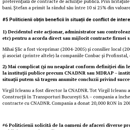
preferențială de contracte de achiziție publică. Prin licitați
bani. Ștefan a primit la rândul său între 10 si 25% din valoare
#5 Politicienii obțin beneficii în situații de conflict de inte
1) Decidentul este acționar, administrator sau controlează
etc) pentru a acorda direct sau mijlocit contracte firmei 
Mihai Șlic a fost viceprimar (2004-2005) și consilier local (
și asociat (printre altele) la companiile Conbac și Profinstal,
2) Mai complicat (și nu neapărat conform definiției din l
la instituții publice precum CNADNR sau MDRAP – instituți
situații putem să tragem anumite concluzii privind succe
Virgil Icleanu a fost director la CNADNR. Tot Virgil Iclean
Construcții în Transporturi București SA – compania a închei
contracte cu CNADNR. Compania a donat 20,000 RON în 200
#6 Politicienii solicită de la oameni de afaceri diverse 