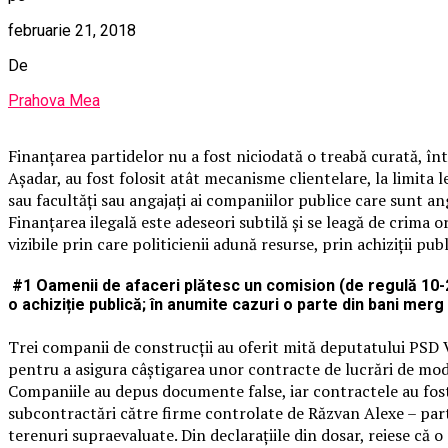
februarie 21, 2018
De
Prahova Mea
Finanțarea partidelor nu a fost niciodată o treabă curată, înt
Așadar, au fost folosit atât mecanisme clientelare, la limita l
sau facultăți sau angajați ai companiilor publice care sunt ang
Finanțarea ilegală este adeseori subtilă și se leagă de crima 
vizibile prin care politicienii adună resurse, prin achiziții 
#1 Oamenii de afaceri plătesc un comision (de regulă 10-20
o achiziție publică; în anumite cazuri o parte din bani merg
Trei companii de construcții au oferit mită deputatului PSD V
pentru a asigura câștigarea unor contracte de lucrări de mode
Companiile au depus documente false, iar contractele au fost 
subcontractări către firme controlate de Răzvan Alexe – parte 
terenuri supraevaluate. Din declarațiile din dosar, reiese că o 