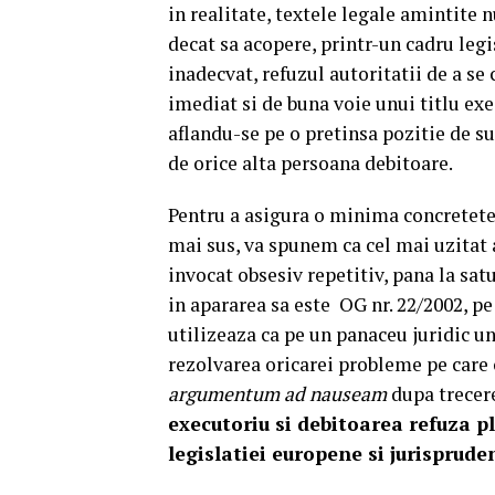
in realitate, textele legale amintite n
decat sa acopere, printr-un cadru legi
inadecvat, refuzul autoritatii de a s
imediat si de buna voie unui titlu exe
aflandu-se pe o pretinsa pozitie de su
de orice alta persoana debitoare.
Pentru a asigura o minima concretete
mai sus, va spunem ca cel mai uzitat 
invocat obsesiv repetitiv, pana la sa
in apararea sa este OG nr. 22/2002, pe
utilizeaza ca pe un panaceu juridic un
rezolvarea oricarei probleme pe care c
argumentum ad nauseam
dupa trecer
executoriu si debitoarea refuza p
legislatiei europene si jurisprud