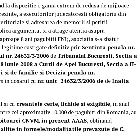
nd la dispozitie o gama extrem de redusa de mijloace
prezinte, a executorilor judecatoresti obligatoriu din
eritoriale si adresarea de memorii si petitii
plica argumentat si a atrage atentia asupra
 aproape 8 ani pagubitii FNI), asociatia s-a zbatut
 legitime castigate definitiv prin
Sentinta penala nr.
l nr. 24632/3/2006
de
Tribunalul Bucuresti, Sectia a
8 iunie 2008 a Curtii de Apel Bucuresti, Sectia a II-
i si
de familie si Decizia penala nr.
rs in dosarul cu
nr. unic 24632/3/2006 de
de
Inalta
il
si cu
creantele certe, lichide si exigibile
, in anul
rintre cei aproximativ 10.000 de pagubiti din Romania, au
debitoarei CNVM, in prezent AAAS,
obtinand
 silite in formele/modalitatile prevazute de C.