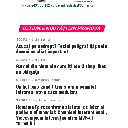
ULTIMILE NOUTĂȚI DIN PRAHOVA
SOCIAL
6 zile inainte
Acuzat pe nedrept? Testul poligraf îţi poate
deveni un aliat important
SOCIAL
7 zile inainte
Gardul din aluminiu care îți oferă timp liber,
nu obligații
SOCIAL
2 săptămâni inainte
Un hol bine gandit transforma complet
intrarea intr-o casa modulara
SPORT
3 săptămâni inainte
România își reconfirmă statutul de lider al
padbolului mondial: Campioni Internaționali,
Vicecampioni Internaționali și MVP-ul
turneului