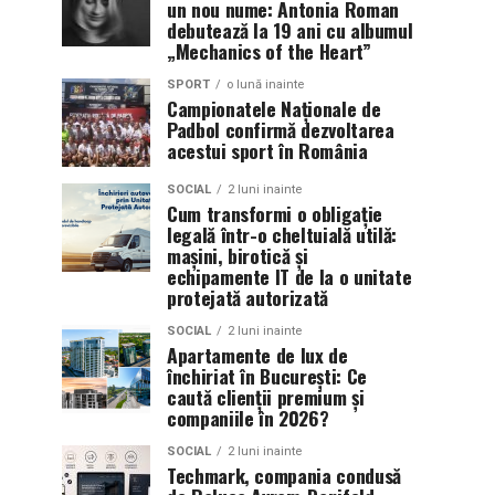
un nou nume: Antonia Roman
debutează la 19 ani cu albumul
„Mechanics of the Heart”
SPORT
o lună inainte
Campionatele Naționale de
Padbol confirmă dezvoltarea
acestui sport în România
SOCIAL
2 luni inainte
Cum transformi o obligație
legală într-o cheltuială utilă:
mașini, birotică și
echipamente IT de la o unitate
protejată autorizată
SOCIAL
2 luni inainte
Apartamente de lux de
închiriat în București: Ce
caută clienții premium și
companiile în 2026?
SOCIAL
2 luni inainte
Techmark, compania condusă