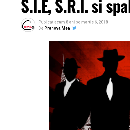
S.I.E, S.R.I. si sp
Publicat
acum 8 ani
pe
martie 6, 2018
De
Prahova Mea