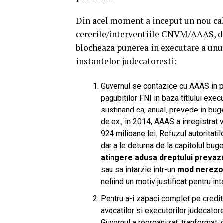
Din acel moment a inceput un nou calv
cererile/interventiile CNVM/AAAS, do
blocheaza punerea in executare a unui 
instantelor judecatoresti:
Guvernul se contazice cu AAAS in pri
pagubitilor FNI in baza titlului execu
sustinand ca, anual, prevede in bug
de ex., in 2014, AAAS a inregistrat 
924 milioane lei. Refuzul autoritatil
dar a le deturna de la capitolul bug
atingere adusa dreptului prevazut
sau sa intarzie intr-un
mod nerezo
nefiind un motiv justificat pentru int
Pentru a-i zapaci complet pe credito
avocatilor si executorilor judecator
Guvernul a reorganizat, tranformat, 