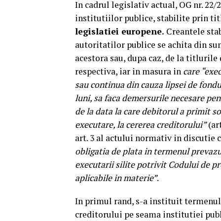
In cadrul legislativ actual, OG nr. 22
institutiilor publice, stabilite prin t
legislatiei europene.
Creantele stabi
autoritatilor publice se achita din s
acestora sau, dupa caz, de la titlurile
respectiva, iar in masura in
care “exec
sau continua din cauza lipsei de fondur
luni, sa faca demersurile necesare pen
de la data la care debitorul a primit
executare, la cererea creditorului”
(art
art. 3 al actului normativ in discutie 
obligatia de plata in termenul prevazut
executarii silite potrivit Codului de pr
aplicabile in materie”
.
In primul rand, s-a instituit termenul
creditorului pe seama institutiei pub