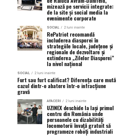
de Raluca Avram-Danifeld,
mizează pe servicii integrate:
de la site și social media la
evenimente corporate
SOCIAL
2 luni inainte
RePatriot recomandă
includerea diasporei în
strategiile locale, județene și
regionale de dezvoltare și
extinderea „Zilelor Diasporei”
la nivel național
SOCIAL
2 luni inainte
Furt sau furt calificat? Diferența care mută
cazul dintr-o abatere într-o infracțiune
gravă
AFACERI
2 luni inainte
UZINEX deschide la Iași primul
centru din România unde
persoanele cu dizabilități
locomotorii învață gratuit să
programeze roboți industriali