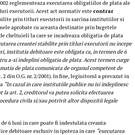
/2002 reglementeaza executarea obligatiilor de plata ale
itluri executorii. Acest act normativ este
contrar
lite prin titluri executorii in sarcina institutiilor si
umele aprobate cu aceasta destinatie prin bugetele
 de cheltuieli la care se incadreaza obligatia de plata
utarea creantei stabilite prin titluri executorii nu incepe
i, institutia debitoare este obligata ca, in termen de 6
tru a-si indeplini obligatia de plata. Acest termen curge
 somatia de plata comunicata de organul competent de
. 2 din O.G. nr. 2/2001). In fine, legiuitorul a prevazut in
ca
“In cazul in care institutiile publice nu isi indeplinesc
 la art. 2, creditorul va putea solicita efectuarea
ocedura civila si/sau potrivit altor dispozitii legale
 de 6 luni in care poate fi indestulata creanta
lice debitoare exclusiv in ipoteza in care
“executarea