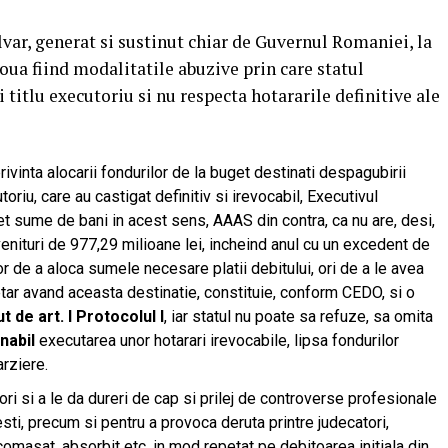
ar, generat si sustinut chiar de Guvernul Romaniei, la
ua fiind modalitatile abuzive prin care statul
titlu executoriu si nu respecta hotararile definitive ale
vinta alocarii fondurilor de la buget destinati despagubirii
toriu, care au castigat definitiv si irevocabil, Executivul
et sume de bani in acest sens, AAAS din contra, ca nu are, desi,
venituri de 977,29 milioane lei, incheind anul cu un excedent de
or de a aloca sumele necesare platii debitului, ori de a le avea
etar avand aceasta destinatie, constituie, conform CEDO, si o
 de art. I Protocolul I
, iar statul nu poate sa refuze, sa omita
nabil
executarea unor hotarari irevocabile, lipsa fondurilor
arziere.
ri si a le da dureri de cap si prilej de controverse profesionale
esti, precum si pentru a provoca deruta printre judecatori,
comasat, absorbit etc. in mod repetat pe debitoarea initiala din