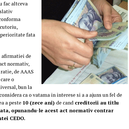
u fac altceva
slativ
e conforma
cutoriu,
perioritate fata
 afirmatiei de
act normativ,
turatie, de AAAS
 care o
iversal, bun la
onsidera ca o vatama in interese si a a ajuns un fel de
ea a peste
10 (zece ani)
de cand
creditorii au titlu
lata, opunandu-le acest act normativ contrar
entei CEDO.