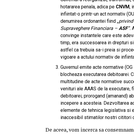
hotararea penala, adica pe
CNVM
, 
infiintat-o printr-un act normativ (O
denumirea ordonantei fiind
„privind
Supraveghere Financiara –
ASF
”.
A
convinge instantele care este adeva
timp, era succesoarea in drepturi si
astfel ca trebuia sa-i preia si proced
vigoare a actului normativ de infiint
Guvernul emite acte normative (OG 
blocheaza executarea debitoarei. Cu
multitudine de acte normative succe
venituri ale AAAS de la executare, fi
debitoarei, prorogand (amanand) abuz
incepere a acesteia. Dezvoltarea ace
elemente de tehnica legislativa si e
inaccesibil stimatilor nostri cititori
De aceea, vom incerca sa consemnam 