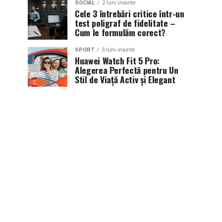
SOCIAL
2 luni inainte
Cele 3 întrebări critice într-un
test poligraf de fidelitate –
Cum le formulăm corect?
SPORT
3 luni inainte
Huawei Watch Fit 5 Pro:
Alegerea Perfectă pentru Un
Stil de Viață Activ și Elegant