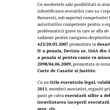
Cu modestele sale posibilitati si ava
(identificarea avocatilor care sa-i re
Bucuresti, sub aspectul competentei t
autoritatilor competente pentru a ex
problematicii grave in care se afla de
zadarnic pentru casigarea drepturilor
423/20.03.2007
pronuntata in
dosaru
II-a penala, Decizia nr. 164A din 1
a penala si pentru cauze cu minor
2098/04.06.2009
, pronuntata in recu
Curte de Casatie si Justitie.
Cu un
titlu executoriu legal, valab
2011
, membrii asociatiei, regasiti p
pasit pe calea
executarii silite a 
incuviintarea inceperii executarii
proc. civ.