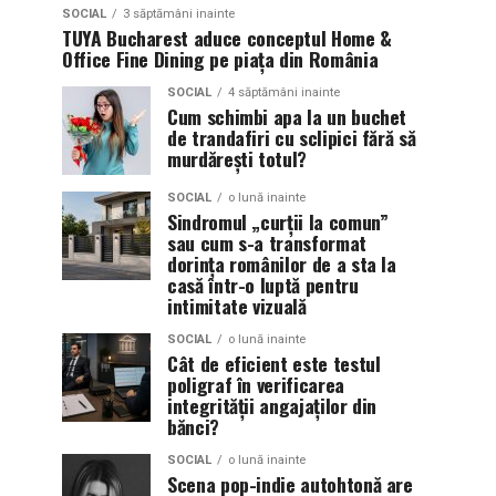
SOCIAL
3 săptămâni inainte
TUYA Bucharest aduce conceptul Home &
Office Fine Dining pe piața din România
SOCIAL
4 săptămâni inainte
Cum schimbi apa la un buchet
de trandafiri cu sclipici fără să
murdărești totul?
SOCIAL
o lună inainte
Sindromul „curții la comun”
sau cum s-a transformat
dorința românilor de a sta la
casă într-o luptă pentru
intimitate vizuală
SOCIAL
o lună inainte
Cât de eficient este testul
poligraf în verificarea
integrității angajaților din
bănci?
SOCIAL
o lună inainte
Scena pop-indie autohtonă are