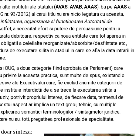
in alte institutii ale statului (
AVAS
,
AVAB
,
AAAS
), ba pe
AAAS
a
UG nr. 93/2012) al carui titlu nu are nicio legatura cu aceasta,
 infiintarea, organizarea si functionarea Autoritatii de
stfel, a necesitat efort si putere de persuasiune pentru a
rata debitoare, respectiv ca noua entitate care tot aparea in
 obligatii a celeilalte reorganizate/absorbite/desfiintate etc.,
ura de executare silita in stadiul in care se afla la data intrarii in
are.
si OUG, a doua categorie fiind aprobata de Parlament) care
 privire la aceasta practica, sunt multe de spus, existand o
sive ale Executivului care, fie exclud anumite categorii de
e instituie interdictii de a se trece la executarea silita a
iv, potrivit propriului interes, de fiecare data, termenul de
stui aspect ar implica un text greoi, tehnic, cu multiple
xplicarea semantici terminologiilor / sintagmelor juridice,
 care nu au, toti, pregatirea profesionala de specialitate.
doar sinteza: