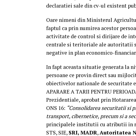
declaratiei sale din cv-ul existent pu
Oare nimeni din Ministerul Agriculturi
faptul ca prin numirea acestor perso
activitate de control si dirijare de i
centrale si teritoriale ale autoritati
negative in plan economico-financiar 
In fapt aceasta situatie generata la
persoane ce provin direct sau mijloci
obiectivelor nationale de securita
APARARE A TARII PENTRU PERIOADA 2
Prezidentiale, aprobat prin Hotararea
ONS 16:
“Consolidarea securitatii si pr
transport, cibernetice, precum si a sec
principalele institutii cu atributi
STS, SIE,
SRI, MADR
,
Autoritatea N