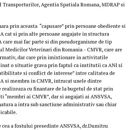
l Transporturilor, Agentia Spatiala Romana, MDRAP si
nara prin aceasta “capusare” prin persoane obediente si
A cat si prin alte persoane angajate in structura
care mai fac parte si din pseudorganisme de tip
 Medicilor Veterinari din Romania – CMVR, care are
rmativ, dar care prin imixtionare in activitatile
minat o situatie grava prin faptul ca institutii ca ANI si
bilitate si conflict de interese” intre calitatea de
SA si membru in CMVR, intrucat unele dintre
ealizeaza cu finantare de la bugetul de stat prin
ti “membri ai CMVR”, dar si angajati ai ANSVSA,
natura a intra sub sanctiune administrativ sau chiar
icabile.
te cea a fostului presedinte ANSVSA, dr.Dumitru