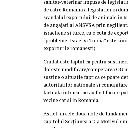
sanitar-veterinar impuse de legislatia
de catre Romania a legislatiei in do
scandalul exportului de animale in Isr
de angajati ai ANSVSA prin neglijent
israeliene si turce, cu o cota de expo
“problemei Israel si Turcia” este simi
exporturile romanesti).
Ciudat este faptul ca pentru sustinere
doreste modificare/competarea OG nr.
sustine o situatie faptica ce poate de
autoritatilor nationale si comunitare
factuala intrucat nu au fost facute pu
vecine cat si in Romania.
Astfel, in cele doua note de fundame
capitolul Secţiunea a 2-a Motivul emi