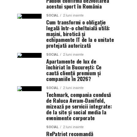
Padbol confirmă dezvoltarea
acestui sport în România
SOCIAL
2 luni inainte
Cum transformi o obligație
legală într-o cheltuială utilă:
mașini, birotică și
echipamente IT de la o unitate
protejată autorizată
SOCIAL
2 luni inainte
Apartamente de lux de
închiriat în București: Ce
caută clienții premium și
companiile în 2026?
SOCIAL
2 luni inainte
Techmark, compania condusă
de Raluca Avram-Danifeld,
mizează pe servicii integrate:
de la site și social media la
evenimente corporate
SOCIAL
2 luni inainte
RePatriot recomandă