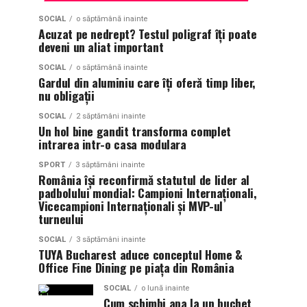
SOCIAL
o săptămână inainte
Acuzat pe nedrept? Testul poligraf îţi poate
deveni un aliat important
SOCIAL
o săptămână inainte
Gardul din aluminiu care îți oferă timp liber,
nu obligații
SOCIAL
2 săptămâni inainte
Un hol bine gandit transforma complet
intrarea intr-o casa modulara
SPORT
3 săptămâni inainte
România își reconfirmă statutul de lider al
padbolului mondial: Campioni Internaționali,
Vicecampioni Internaționali și MVP-ul
turneului
SOCIAL
3 săptămâni inainte
TUYA Bucharest aduce conceptul Home &
Office Fine Dining pe piața din România
SOCIAL
o lună inainte
Cum schimbi apa la un buchet