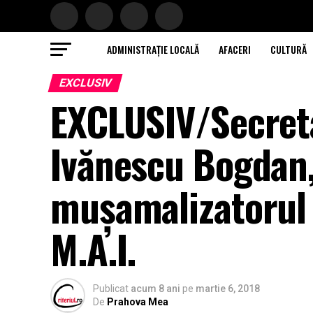
ADMINISTRAȚIE LOCALĂ
AFACERI
CULTURĂ
EXCLUSIV
EXCLUSIV/Secretar
Ivănescu Bogdan,
mușamalizatorul p
M.A.I.
Publicat
acum 8 ani
pe
martie 6, 2018
De
Prahova Mea