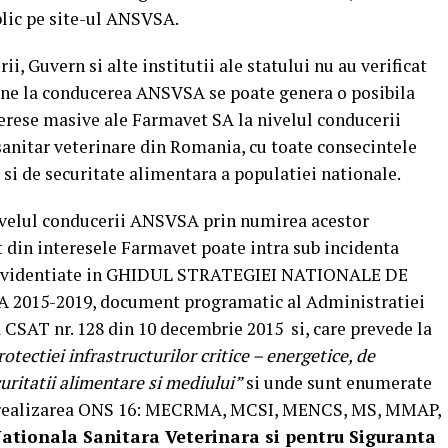
blic pe site-ul ANSVSA.
i, Guvern si alte institutii ale statului nu au verificat
ane la conducerea ANSVSA se poate genera o posibila
nterese masive ale Farmavet SA la nivelul conducerii
i sanitar veterinare din Romania, cu toate consecintele
si de securitate alimentara a populatiei nationale.
 nivelul conducerii ANSVSA prin numirea acestor
t din interesele Farmavet poate intra sub incidenta
te evidentiate in GHIDUL STRATEGIEI NATIONALE DE
015-2019, document programatic al Administratiei
 CSAT nr. 128 din 10 decembrie 2015 si, care prevede la
otectiei infrastructurilor critice – energetice, de
uritatii alimentare si mediului”
si unde sunt enumerate
i in realizarea ONS 16: MECRMA, MCSI, MENCS, MS, MMAP,
ationala Sanitara Veterinara si pentru Siguranta