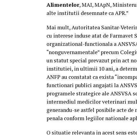
Alimentelor
, MAI, MApN, Ministeru
alte institutii desemnate ca APR.”
Mai mult, Autoritatea Sanitar-Veteri
cu interese induse atat de Farmavet S
organizational-functionala a ANSVSA 
“nonguvernamentale” precum Colegiul
un statut special prevazut prin act no
institutiei, in ultimii 10 ani, a deter
ANFP au constatat ca exista “incompati
functionari publici angajati la ANSV
programele strategice ale ANSVSA se r
intermediul medicilor veterinari mul
generandu-se astfel posibile acte de 
penala conform legiilor nationale apl
O situatie relevanta in acest sens es