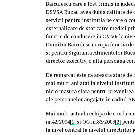
Baiculescu care a fost trimis in judec
DSVSA Buzau avea dubla calitate de or
servicii pentru institutia pe care o c
externalizate de stat catre medici priv
functie de conducere in CMVR la nivel 
Dumitru Baiculescu ocupa functia de d
si pentru Siguranta Alimentelor Bucur
director executiv, o alta persoana con
De remarcat este ca aceasta stare de f
mai multi ani atat la nivelul institut
nicio masura clara pentru prevenirea s
ale persoanelor angajate in cadrul 
Mai mult, actuala echipa de conduce
nr.42/2004
[1]
si OG nr.83/2003
[2]
pentru
la nivel central la nivelul directiilor