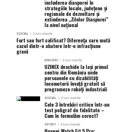
includerea diasporei în
strategiile locale, județene și
regionale de dezvoltare și
extinderea „Zilelor Diasporei”
la nivel național
SOCIAL
2 luni inainte
Furt sau furt calificat? Diferența care mută
cazul dintr-o abatere într-o infracțiune
gravă
AFACERI
2 luni inainte
UZINEX deschide la Iași primul
centru din România unde
persoanele cu dizabilități
locomotorii învață gratuit să
programeze roboți industriali
SOCIAL
2 luni inainte
Cele 3 întrebări critice într-un
test poligraf de fidelitate –
Cum le formulăm corect?
SPORT
3 luni inainte
Huawei Watch Fit 5 Pro: