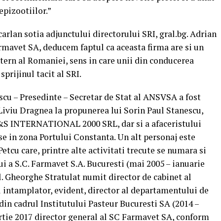
pizootiilor.”
arlan sotia adjunctului directorului SRI, gral.bg. Adrian
rmavet SA, deducem faptul ca aceasta firma are si un
ntern al Romaniei, sens in care unii din conducerea
prijinul tacit al SRI.
scu – Presedinte – Secretar de Stat al ANSVSA a fost
 Liviu Dragnea la propunerea lui Sorin Paul Stanescu,
&S INTERNATIONAL 2000 SRL, dar si a afaceristului
se in zona Portului Constanta. Un alt personaj este
tcu care, printre alte activitati trecute se numara si
lui a S.C. Farmavet S.A. Bucuresti (mai 2005 – ianuarie
l. Gheorghe Stratulat numit director de cabinet al
 intamplator, evident, director al departamentului de
din cadrul Institutului Pasteur Bucuresti SA (2014 –
rtie 2017 director general al SC Farmavet SA, conform