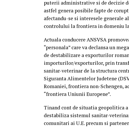
puterii administrative si de decizie 
astfel genera posibile fapte de corup
afectandu-se si interesele generale al
controlului la frontiera in domeniu 
Actuala conducere ANSVSA promoveaza
“personala” care va declansa un mega 
de destabilizare a exporturilor romane
importurilor/exporturilor, prin trans
sanitar-veterinar de la structura cent
Siguranta Alimentelor Judetene (DSVSA
Romaniei, frontiera non-Schengen, a
“frontiera Uniunii Europene”.
Tinand cont de situatia geopolitica a
destabiliza sistemul sanitar-veterina
comunitari ai U.E. precum si parteneri