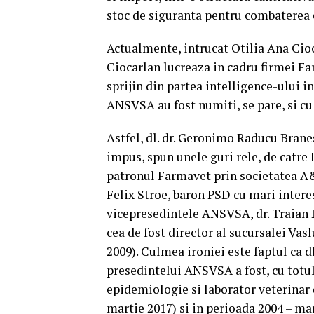
stoc de siguranta pentru combaterea e
Actualmente, intrucat Otilia Ana Cioc
Ciocarlan lucreaza in cadru firmei Fa
sprijin din partea intelligence-ului i
ANSVSA au fost numiti, se pare, si cu s
Astfel, dl. dr. Geronimo Raducu Brane
impus, spun unele guri rele, de catre
patronul Farmavet prin societatea A
Felix Stroe, baron PSD cu mari intere
vicepresedintele ANSVSA, dr. Traian Pe
cea de fost director al sucursalei Vas
2009). Culmea ironiei este faptul ca d
presedintelui ANSVSA a fost, cu totul
epidemiologie si laborator veterinar 
martie 2017) si in perioada 2004 – ma