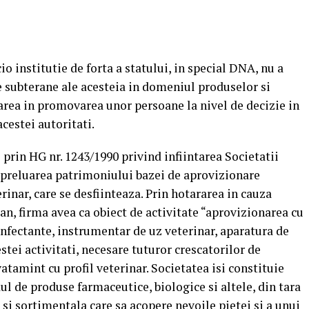
o institutie de forta a statului, in special DNA, nu a
le subterane ale acesteia in domeniul produselor si
rea in promovarea unor persoane la nivel de decizie in
cestei autoritati.
 prin HG nr. 1243/1990 privind infiintarea Societatii
 preluarea patrimoniului bazei de aprovizionare
inar, care se desfiinteaza. Prin hotararea in cauza
, firma avea ca obiect de activitate “aprovizionarea cu
nfectante, instrumentar de uz veterinar, aparatura de
stei activitati, necesare tuturor crescatorilor de
vatamint cu profil veterinar. Societatea isi constituie
ul de produse farmaceutice, biologice si altele, din tara
a si sortimentala care sa acopere nevoile pietei si a unui