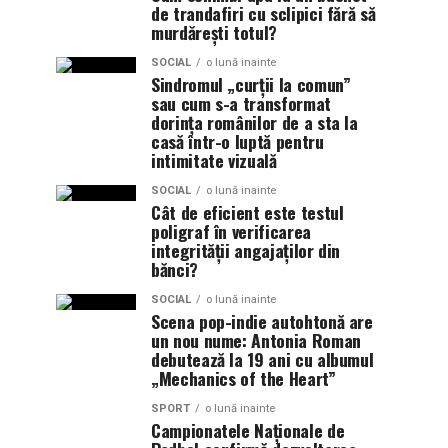
de trandafiri cu sclipici fără să
murdărești totul?
SOCIAL
o lună inainte
Sindromul „curții la comun”
sau cum s-a transformat
dorința românilor de a sta la
casă într-o luptă pentru
intimitate vizuală
SOCIAL
o lună inainte
Cât de eficient este testul
poligraf în verificarea
integrității angajaților din
bănci?
SOCIAL
o lună inainte
Scena pop-indie autohtonă are
un nou nume: Antonia Roman
debutează la 19 ani cu albumul
„Mechanics of the Heart”
SPORT
o lună inainte
Campionatele Naționale de