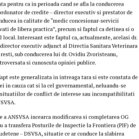
ata pentru ca in perioada cand se afla la conducerea
donator de credite – director executiv si prestator de
onducea in calitate de “medic concesionar-servicii
ati de libera practica”, precum si faptul ca detinea si o
local. Interesant este faptul ca, actualmente, acelasi dr.
irector executiv adjunct al Directia Sanitara Veterinara
esti, sub conducerea lui dr. Ovidiu Zvoristeanu,
troversata si cunoscuta opiniei publice.
apt este generalizata in intreaga tara si este constata de
iei in cauza cat si la cel guvernamental, neluandu-se
ituatiilor de conflict de interese sau incompatibilitati
ANSVSA.
re a ANSVSA incearca modificarea si completarea OG
 a transfera Posturile de Inspectie la Frontiera (PIF) de
 judetene – DSVSA, situatie ce ar conduce la slabirea