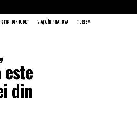
ȘTIRI DIN JUDEȚ
VIAȚA ÎN PRAHOVA
TURISM
,
 este
i din