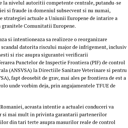
de la nivelul autoritii competente centrale, putandu-se
tiei si fraude in domeniul subsecvent si nu numai,
e strategiei actuale a Uniunii Europene de intarire a
la granitele Comunitatii Europene.
 si intentioneaza sa realizeze o reorganizare
scandal datorita riscului major de infrigement, inclusiv
sti si risc asupra sigurantei verificarii
ferarea Punctelor de Inspectie Frontiera (PIF) de control
rala (ANSVSA) la Directiile Sanitare Veterinare si pentru
), fapt deosebit de grav, mai ales pe frontiera de est a
colo unde vorbim deja, prin angajamentele TFUE de
 Romaniei, aceasta intentie a actualei conduceri va
r si mai mult in privinta garantarii partenerilor
lor din tari terte asupra masurilor reale de control