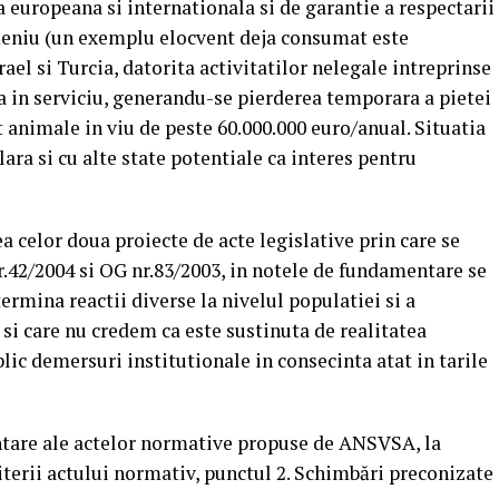
 europeana si internationala si de garantie a respectarii
meniu (un exemplu elocvent deja consumat este
ael si Turcia, datorita activitatilor nelegale intreprinse
a in serviciu, generandu-se pierderea temporara a pietei
rt animale in viu de peste 60.000.000 euro/anual. Situatia
lara si cu alte state potentiale ca interes pentru
a celor doua proiecte de acte legislative prin care se
42/2004 si OG nr.83/2003, in notele de fundamentare se
termina reactii diverse la nivelul populatiei si a
 si care nu credem ca este sustinuta de realitatea
blic demersuri institutionale in consecinta atat in tarile
ntare ale actelor normative propuse de ANSVSA, la
terii actului normativ, punctul 2. Schimbări preconizate