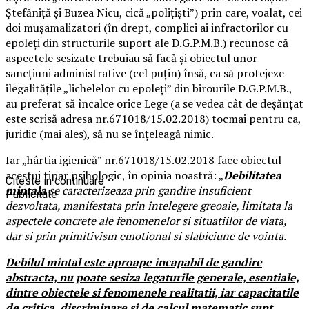
Ștefăniță și Buzea Nicu, cică „polițiști”) prin care, voalat, cei
doi mușamalizatori (în drept, complici ai infractorilor cu
epoleți din structurile suport ale D.G.P.M.B.) recunosc că
aspectele sesizate trebuiau să facă și obiectul unor
sancțiuni administrative (cel puțin) însă, ca să protejeze
ilegalitățile „lichelelor cu epoleți” din birourile D.G.P.M.B.,
au preferat să încalce orice Lege (a se vedea cât de deșănțat
este scrisă adresa nr.671018/15.02.2018) tocmai pentru ca,
juridic (mai ales), să nu se înțeleagă nimic.
Iar „hârtia igienică” nr.671018/15.02.2018 face obiectul
acestui tipar psihologic, în opinia noastră: „
Debilitatea
Citeste in continuare
mintala
se caracterizeaza prin gandire insuficient
Publicitate
dezvoltata, manifestata prin intelegere greoaie, limitata la
aspectele concrete ale fenomenelor si situatiilor de viata,
dar si prin primitivism emotional si slabiciune de vointa.
Debilul mintal
este aproape incapabil de gandire
abstracta, nu poate sesiza legaturile generale, esentiale,
dintre obiectele si fenomenele realitatii, iar capacitatile
de critica, discriminare si de calcul matematic sunt