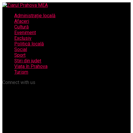
Administrație locală
Afaceri
Cultură
Eveniment
Exclusiv
Politică locală
Social
Sport
Știri din județ
Viața în Prahova
Turism
Connect with us