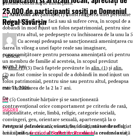
privind concursul de infracțiuni.
25.000 de participanți sosiți pe Domeniul
[5]
Articolul 207
Șantajul(1) Constrângerea unei persoane
Regal Săvârșin
să dea, să facă, să nu facă sau să sufere ceva, în scopul de a
dobândi în mod injust un folos nepatrimonial, pentru sine
ori pentru altul, se pedepsește cu închisoarea de la unu la 5
ani.(2) Cu aceeași pedeapsă se sancționează amenințarea cu
darea în vileag a unei fapte reale sau imaginare,
compromițătoare pentru persoana amenințată ori pentru
Publicat
un membru de familie al acesteia, în scopul prevăzut
acum 3 luni
în
alin. (1)
.(3) Dacă faptele prevăzute în
alin. (1)
și
alin.
(2)
au fost comise în scopul de a dobândi în mod injust un
pe
folos patrimonial, pentru sine sau pentru altul, pedeapsa
este închisoarea de la 2 la 7 ani.
mai 11, 2026
De
[6]
(5) Constituie hărțuire și se sancționează
contravențional orice comportament pe criteriu de rasă,
Succes
naționalitate, etnie, limbă, religie, categorie socială,
convingeri, gen, orientare sexuală, apartenență la o
Pentru al patrulea an consecutiv, în ultimul weekend al
categorie defavorizată, vârstă, handicap, statut de refugiat
lunii aprilie,
festivalul
Suflet de România
a readus la viață
ori azilant sau orice alt criteriu care duce la crearea unui