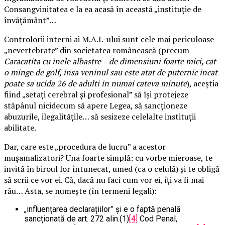
Consangvinitatea e la ea acasă în această „instituție de
învățământ”…
Controlorii interni ai M.A.I.-ului sunt cele mai periculoase
„nevertebrate” din societatea românească (precum
Caracatita cu inele albastre – de dimensiuni foarte mici, cat
o minge de golf, insa veninul sau este atat de puternic incat
poate sa ucida 26 de adulti in numai cateva minute
), aceștia
fiind „setați cerebral și profesional” să își protejeze
stăpânul nicidecum să apere Legea, să sancționeze
abuzurile, ilegalitățile… să sesizeze celelalte instituții
abilitate.
Dar, care este „procedura de lucru” a acestor
mușamalizatori? Una foarte simplă: cu vorbe mieroase, te
invită în biroul lor întunecat, umed (ca o celulă) și te obligă
să scrii ce vor ei. Că, dacă nu faci cum vor ei, îți va fi mai
rău… Asta, se numește (în termeni legali):
„influențarea declarațiilor” și e o faptă penală
sancționată de art. 272 alin.(1)
[4]
Cod Penal,