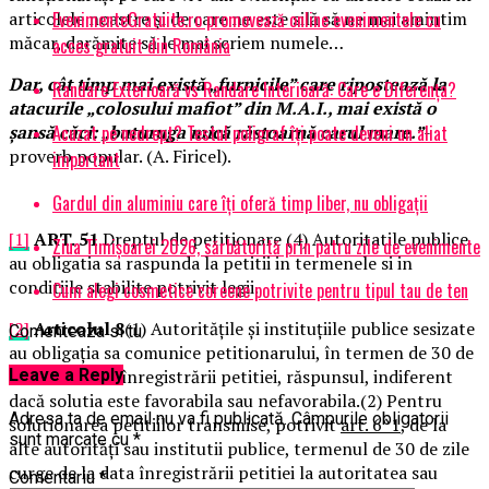
EvenimenteGratuite.ro promovează online evenimentele cu
articolele noastre și de care ne este silă să ne mai amintim
măcar, darămite să le mai scriem numele…
acces gratuit din România
Dar, cât timp mai există „furnicile” care ripostează la
Randare Exterioară vs Randare Interioară: Care e Diferența?
atacurile „colosului mafiot” din M.A.I., mai există o
Acuzat pe nedrept? Testul poligraf îţi poate deveni un aliat
șansă căci: „buturuga mică răstoarnă carul mare.”
-
proverb popular. (A. Firicel).
important
Gardul din aluminiu care îți oferă timp liber, nu obligații
[1]
ART. 51
Dreptul de petitionare (4) Autoritatile publice
Ziua Timișoarei 2026, sărbătorită prin patru zile de evenimente
au obligatia sa raspunda la petitii in termenele si in
conditiile stabilite potrivit legii.
Cum alegi cosmetice coreene potrivite pentru tipul tau de ten
[2]
Articolul 8
(1) Autoritățile și instituțiile publice sesizate
Comenteaza si tu
au obligația sa comunice petitionarului, în termen de 30 de
Leave a Reply
zile de la data înregistrării petitiei, răspunsul, indiferent
dacă solutia este favorabila sau nefavorabila.(2) Pentru
Adresa ta de email nu va fi publicată.
Câmpurile obligatorii
solutionarea petitiilor transmise, potrivit
art. 6^1
, de la
sunt marcate cu
*
alte autorități sau institutii publice, termenul de 30 de zile
curge de la data înregistrării petitiei la autoritatea sau
Comentariu
*