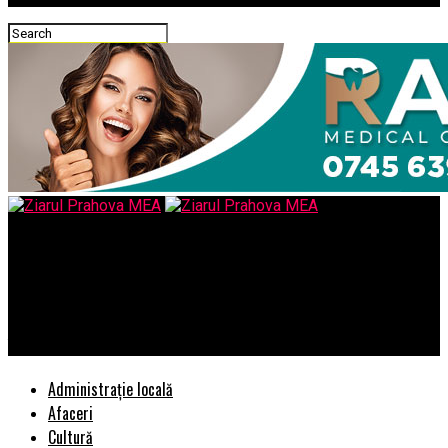
Ziarul Prahova MEA
EXCLUSIV/“Cartita” din S.R.I. a procurorului Negulescu Mircea
este in continuare sef Sector “A”/ Albul şi negrul combinate
într-un gri infinit luminat de becurile care pâlpâie stins în SRI !
Administrație locală
Afaceri
Cultură