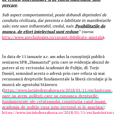
precare
.
Sub aspect comportamental, poate dobandi deprinderi de
conduita civilizata, dar prezinta o labilitate in manifestarile
sale; este usor influentabil, credul, naiv.
Posibilitatile de
munca, de efort intelectual sunt reduse
.” (sursa:
http://www.psychologies.ro/cuvant/debilitate-mintala
).
În data de 11 ianuarie a.c. am adus la cunoștință publică
sesizarea SPR „Diamantul” prin care se evidenția abuzul de
putere al ex-rectorului Academiei de Poliție, dl. Torje
Daniel, semnând acesta o adresă prin care refuza să mai
recunoască drepturile fundamentale la liberă circulație și la
muncă ale agentului Stănescu
(
https://www.incisivdeprahova.ro/2018/01/11/exclusivcum-
oare-sa-avem-politsti-care-sa-cunoasca-drepturile-
fundamentale-ale-cetateanului-constitutia-cand-insasi-
academia-de-politie-cuza-prin-rectorul-ei-le-suprima/
;
https://www.incisivdeprahova.ro/2018/01/15/exclusivintruc