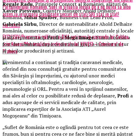
Regale Radu
, Principele Consort al României, alături de
Parlamentului Romaniei, sunt in situatia legala de a nu putea sa aiba
Xavier Piesvaux
, Country Manager Ahold Delhaize
acces la informatii clasificate secret de stat/SRI stat in stat!
România,
Mihai Spulber
, Business Unit Lead Profi,
Gabriela Sîrbu
, Director de sustenabilitate Ahold Delhaize
Nu ratati
România, numeroase oficialități, autorități centrale și locale
EXCLUSIV/Procurorii militari ai DNA acţionau la comanda lui Coldea,
și alți reprezentanți
Profi
și
Mega Image
. Startul oficial a
prin Kovesi/Musamalizari ordinare ale lui KOVESI – Comisarul de
fost dat sâmbătă, după ce distinsul grup a încheiat un tur
al micilor producători și artizani.
Prahova
Evenimentul a continuat și tradiția caravanei medicale,
oferind din nou consultații gratuite pentru comunitatea
din Săvârșin și împrejurimi, cu ajutorul unor medici
specialiști în oftalmologie, cardiologie, neurologie,
pneumologie și ORL. Pentru a veni în sprijinul oamenilor,
mai ales al celor cu posibilitate redusă de deplasare,
Profi
a
adus aproape de ei servicii medicale de calitate, prin
implicarea experților de la Asociația ATI „Aurel
Mogoșeanu” din Timișoara.
„Suflet de România este o oglindă pentru tot ceea ce este
frumos, bun și pentru ceea ce ne face bine și merită păstrat