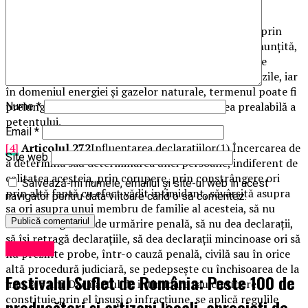
institutia publică competența.
[3]
Articolul 9
În situația în care aspectele sesizate prin
petiție necesită o informare și o cercetare mai amănunțită,
conducătorul autorității sau instituției publice poate
prelungi termenul prevăzut la
art. 8
cu cel mult 15 zile, iar
în domeniul energiei și gazelor naturale, termenul poate fi
prelungit cu cel mult 30 de zile, cu notificarea prealabilă a
Nume
*
petentului.
Email
*
[4]
Articolul 272
Influențarea declarațiilor(1) Încercarea de
Site web
a determina sau determinarea unei persoane, indiferent de
calitatea acesteia, prin corupere, prin constrângere ori
Salvează-mi numele, emailul și site-ul web în acest
prin altă faptă cu efect vădit intimidant, săvârșită asupra
navigator pentru data viitoare când o să comentez.
sa ori asupra unui membru de familie al acesteia, să nu
sesizeze organele de urmărire penală, să nu dea declarații,
să își retragă declarațiile, să dea declarații mincinoase ori să
Exclusiv
nu prezinte probe, într-o cauză penală, civilă sau în orice
altă procedură judiciară, se pedepsește cu închisoarea de la
Festivalul Suflet de România: Peste 100 de
unu la 5 ani. Dacă actul de intimidare sau corupere
constituie prin el însuși o infracțiune, se aplică regulile
producători și artizani locali, apreciați de