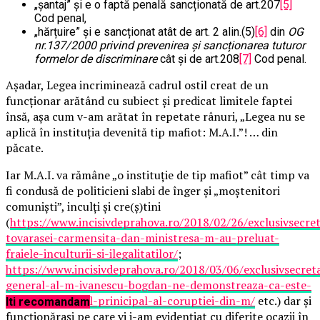
„șantaj” și e o faptă penală sancționată de art.207
[5]
Cod penal,
„hărțuire” și e sancționat atât de art. 2 alin.(5)
[6]
din
OG
nr.137/2000
privind prevenirea și sancționarea tuturor
formelor de discriminare
cât și de art.208
[7]
Cod penal.
Așadar, Legea incriminează cadrul ostil creat de un
funcționar arătând cu subiect și predicat limitele faptei
însă, așa cum v-am arătat în repetate rânuri, „Legea nu se
aplică în instituția devenită tip mafiot: M.A.I.”! … din
păcate.
Iar M.A.I. va rămâne „o instituție de tip mafiot” cât timp va
fi condusă de politicieni slabi de înger și „moștenitori
comuniști”, inculți și cre(ș)tini
(
https://www.incisivdeprahova.ro/2018/02/26/exclusivsecret
tovarasei-carmensita-dan-ministresa-m-au-preluat-
fraiele-inculturii-si-ilegalitatilor/
;
https://www.incisivdeprahova.ro/2018/03/06/exclusivsecret
general-al-m-ivanescu-bogdan-ne-demonstreaza-ca-este-
musamalizatorul-prinicipal-al-coruptiei-din-m/
etc.) dar și
Iti recomandam
funcționărași pe care vi i-am evidențiat cu diferite ocazii în