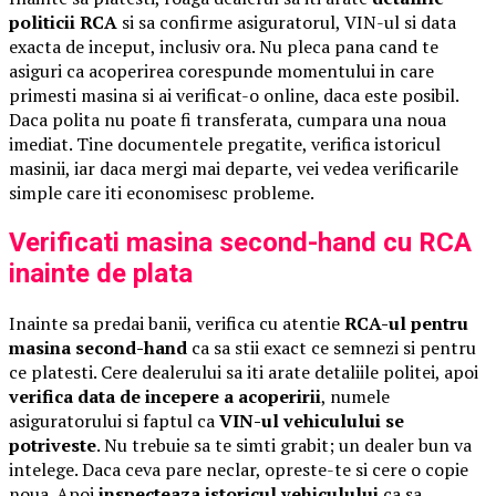
politicii RCA
si sa confirme asiguratorul, VIN-ul si data
exacta de inceput, inclusiv ora. Nu pleca pana cand te
asiguri ca acoperirea corespunde momentului in care
primesti masina si ai verificat-o online, daca este posibil.
Daca polita nu poate fi transferata, cumpara una noua
imediat. Tine documentele pregatite, verifica istoricul
masinii, iar daca mergi mai departe, vei vedea verificarile
simple care iti economisesc probleme.
Verificati masina second-hand cu RCA
inainte de plata
Inainte sa predai banii, verifica cu atentie
RCA-ul pentru
masina second-hand
ca sa stii exact ce semnezi si pentru
ce platesti. Cere dealerului sa iti arate detaliile politei, apoi
verifica data de incepere a acoperirii
, numele
asiguratorului si faptul ca
VIN-ul vehiculului se
potriveste
. Nu trebuie sa te simti grabit; un dealer bun va
intelege. Daca ceva pare neclar, opreste-te si cere o copie
noua. Apoi
inspecteaza istoricul vehiculului
ca sa