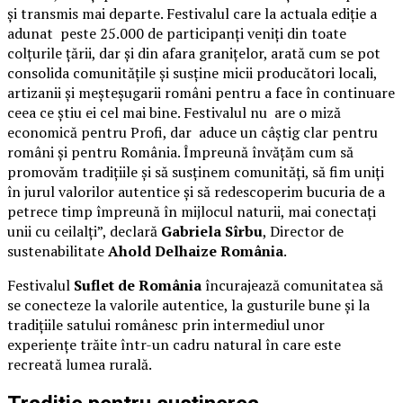
și transmis mai departe. Festivalul care la actuala ediție a
adunat peste 25.000 de participanți veniți din toate
colțurile țării, dar și din afara granițelor, arată cum se pot
consolida comunitățile și susține micii producători locali,
artizanii și meșteșugarii români pentru a face în continuare
ceea ce știu ei cel mai bine. Festivalul nu are o miză
economică pentru Profi, dar aduce un câștig clar pentru
români și pentru România. Împreună învățăm cum să
promovăm tradițiile și să susținem comunități, să fim uniți
în jurul valorilor autentice și să redescoperim bucuria de a
petrece timp împreună în mijlocul naturii, mai conectați
unii cu ceilalți”, declară
Gabriela Sîrbu
, Director de
sustenabilitate
Ahold Delhaize România
.
Festivalul
Suflet de România
încurajează comunitatea să
se conecteze la valorile autentice, la gusturile bune și la
tradițiile satului românesc prin intermediul unor
experiențe trăite într-un cadru natural în care este
recreată lumea rurală.