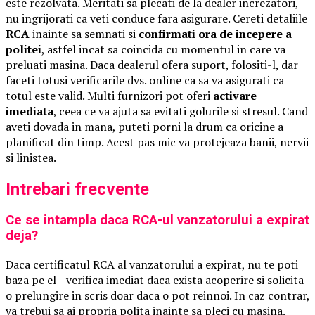
este rezolvata. Meritati sa plecati de la dealer increzatori,
nu ingrijorati ca veti conduce fara asigurare. Cereti detaliile
RCA
inainte sa semnati si
confirmati ora de incepere a
politei
, astfel incat sa coincida cu momentul in care va
preluati masina. Daca dealerul ofera suport, folositi-l, dar
faceti totusi verificarile dvs. online ca sa va asigurati ca
totul este valid. Multi furnizori pot oferi
activare
imediata
, ceea ce va ajuta sa evitati golurile si stresul. Cand
aveti dovada in mana, puteti porni la drum ca oricine a
planificat din timp. Acest pas mic va protejeaza banii, nervii
si linistea.
Intrebari frecvente
Ce se intampla daca RCA-ul vanzatorului a expirat
deja?
Daca certificatul RCA al vanzatorului a expirat, nu te poti
baza pe el—verifica imediat daca exista acoperire si solicita
o prelungire in scris doar daca o pot reinnoi. In caz contrar,
va trebui sa ai propria polita inainte sa pleci cu masina.