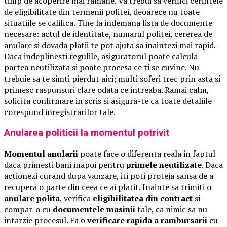
timp de acoperire mai ramane. Va trebui sa verifici cerintele
de eligibilitate din termenii politei, deoarece nu toate
situatiile se califica. Tine la indemana lista de documente
necesare: actul de identitate, numarul politei, cererea de
anulare si dovada platii te pot ajuta sa inaintezi mai rapid.
Daca indeplinesti regulile, asiguratorul poate calcula
partea neutilizata si poate procesa ce ti se cuvine. Nu
trebuie sa te simti pierdut aici; multi soferi trec prin asta si
primesc raspunsuri clare odata ce intreaba. Ramai calm,
solicita confirmare in scris si asigura-te ca toate detaliile
corespund inregistrarilor tale.
Anularea politicii la momentul potrivit
Momentul anularii
poate face o diferenta reala in faptul
daca primesti bani inapoi pentru
primele neutilizate
. Daca
actionezi curand dupa vanzare, iti poti proteja sansa de a
recupera o parte din ceea ce ai platit. Inainte sa trimiti o
anulare polita
, verifica
eligibilitatea din contract
si
compar-o cu
documentele masinii
tale, ca nimic sa nu
intarzie procesul. Fa o
verificare rapida a rambursarii
cu