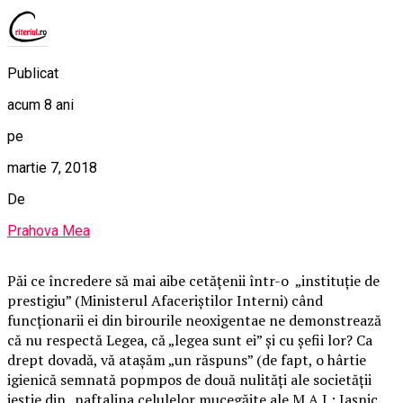
Publicat
acum 8 ani
pe
martie 7, 2018
De
Prahova Mea
Păi ce încredere să mai aibe cetățenii într-o „instituție de
prestigiu” (Ministerul Afaceriștilor Interni) când
funcționarii ei din birourile neoxigentae ne demonstrează
că nu respectă Legea, că „legea sunt ei” și cu șefii lor? Ca
drept dovadă, vă atașăm „un răspuns” (de fapt, o hârtie
igienică semnată popmpos de două nulități ale societății
ieștie din „naftalina celulelor mucegăite ale M.A.I.: Iașnic