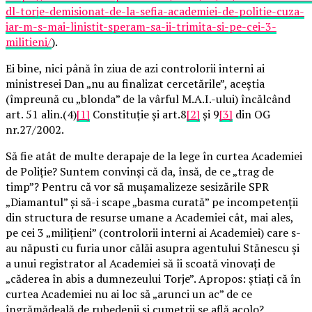
dl-torje-demisionat-de-la-sefia-academiei-de-politie-cuza-
iar-m-s-mai-linistit-speram-sa-ii-trimita-si-pe-cei-3-
militieni/
).
Ei bine, nici până în ziua de azi controlorii interni ai
ministresei Dan „nu au finalizat cercetările”, aceștia
(împreună cu „blonda” de la vârful M.A.I.-ului) încălcând
art. 51 alin.(4)
[1]
Constituție și art.8
[2]
și 9
[3]
din OG
nr.27/2002.
Să fie atât de multe derapaje de la lege în curtea Academiei
de Poliție? Suntem convinși că da, însă, de ce „trag de
timp”? Pentru că vor să mușamalizeze sesizările SPR
„Diamantul” și să-i scape „basma curată” pe incompetenții
din structura de resurse umane a Academiei cât, mai ales,
pe cei 3 „milițieni” (controlorii interni ai Academiei) care s-
au năpusti cu furia unor călăi asupra agentului Stănescu și
a unui registrator al Academiei să îi scoată vinovați de
„căderea în abis a dumnezeului Torje”. Apropos: știați că în
curtea Academiei nu ai loc să „arunci un ac” de ce
îngrămădeală de rubedenii și cumetrii se află acolo?