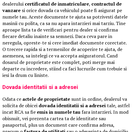
dealerului
certificatul de inmatriculare
,
contractul de
vanzare
si orice dovada ca vehiculul poate fi asigurat pe
numele tau. Aceste documente te ajuta sa potrivesti datele
masinii cu polita, ca sa nu apara intarzieri mai tarziu. Tine
aproape lista ta de verificari pentru dealer si confirma
fiecare detaliu inainte sa semnezi. Daca ceva pare in
neregula, opreste-te si cere imediat documente corectate.
O trecere rapida si a termenilor de acoperire te ajuta, de
asemenea, sa intelegi ce va accepta asiguratorul. Cand
dosarul de proprietate este complet, poti merge mai
departe cu incredere, stiind ca faci lucrurile cum trebuie si
iesi la drum cu liniste.
Dovada identitatii si a adresei
Odata ce
actele de proprietate
sunt in ordine, dealerul va
solicita de obicei
dovada identitatii si a adresei
tale, astfel
incat RCA sa fie
emis in numele tau
fara intarzieri. In mod
obisnuit, vei prezenta cartea ta de identitate sau
pasaportul, plus un document care confirma adresa,
precum o
factura de utilitati
sau o adeverinta de domiciliu.