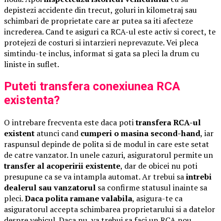
depistezi accidente din trecut, goluri in kilometraj sau
schimbari de proprietate care ar putea sa iti afecteze
increderea. Cand te asiguri ca RCA-ul este activ si corect, te
protejezi de costuri si intarzieri neprevazute. Vei pleca
simtindu-te inclus, informat si gata sa pleci la drum cu
liniste in suflet.
Puteti transfera conexiunea RCA
existenta?
O intrebare frecventa este daca poti
transfera RCA-ul
existent
atunci cand
cumperi o masina second-hand
, iar
raspunsul depinde de polita si de modul in care este setat
de catre vanzator. In unele cazuri, asiguratorul permite un
transfer al acoperirii existente
, dar de obicei nu poti
presupune ca se va intampla automat. Ar trebui sa
intrebi
dealerul sau vanzatorul
sa confirme statusul inainte sa
pleci.
Daca polita ramane valabila
, asigura-te ca
asiguratorul accepta schimbarea proprietarului si a datelor
despre vehicul. Daca nu, va trebui sa faci un RCA nou