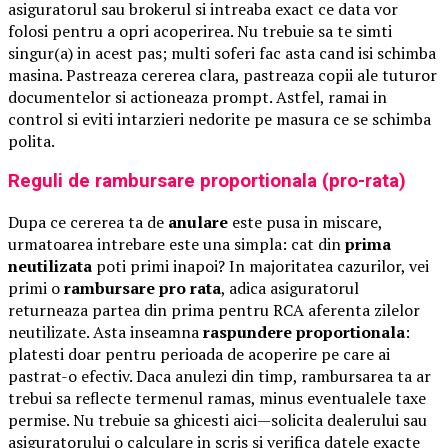
asiguratorul sau brokerul si intreaba exact ce data vor
folosi pentru a opri acoperirea. Nu trebuie sa te simti
singur(a) in acest pas; multi soferi fac asta cand isi schimba
masina. Pastreaza cererea clara, pastreaza copii ale tuturor
documentelor si actioneaza prompt. Astfel, ramai in
control si eviti intarzieri nedorite pe masura ce se schimba
polita.
Reguli de rambursare proportionala (pro-rata)
Dupa ce cererea ta de
anulare
este pusa in miscare,
urmatoarea intrebare este una simpla: cat din
prima
neutilizata
poti primi inapoi? In majoritatea cazurilor, vei
primi o
rambursare pro rata
, adica asiguratorul
returneaza partea din prima pentru RCA aferenta zilelor
neutilizate. Asta inseamna
raspundere proportionala
:
platesti doar pentru perioada de acoperire pe care ai
pastrat-o efectiv. Daca anulezi din timp, rambursarea ta ar
trebui sa reflecte termenul ramas, minus eventualele taxe
permise. Nu trebuie sa ghicesti aici—solicita dealerului sau
asiguratorului o calculare in scris si verifica datele exacte