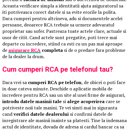
Aceasta verificare simpla a identitatii ajuta asiguratorul sa
iti potriveasca corect datele si sa evite erorile la polita.
Daca cumperi pentru altcineva, adu si documentele acelei
persoane, deoarece RCA trebuie sa urmeze adevaratul
proprietar sau sofer. Pastreaza toate actele clare, actuale si
usor de citit. Cand actele sunt pregatite, poti trece mai
departe cu incredere, stiind ca esti cu un pas mai aproape
de
asigurare RCA
completa
si de o predare fara probleme
de la dealer la drum.
Cum cumperi RCA pe telefonul tau?
Daca vrei sa
cumperi RCA pe telefon
, de obicei o poti face
in doar cateva minute. Deschide o aplicatie mobila de
incredere pentru RCA sau un site al unei firme de asigurari,
introdu datele masinii tale
si
alege acoperirea
care se
potriveste noii tale masini. Te vei simti mai in siguranta
cand
verifici datele dealerului
si confirmi datele de
inregistrare ale masinii inainte sa platesti. Tine la indemana
actul de identitate, dovada de adresa si cardul bancar ca sa