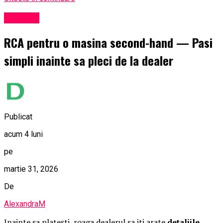
Exclusiv
RCA pentru o masina second-hand — Pasi
simpli inainte sa pleci de la dealer
Publicat
acum 4 luni
pe
martie 31, 2026
De
AlexandraM
Inainte sa platesti, roaga dealerul sa iti arate
detaliile