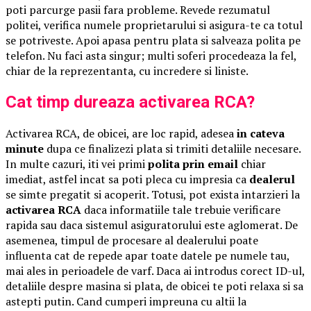
poti parcurge pasii fara probleme. Revede rezumatul
politei, verifica numele proprietarului si asigura-te ca totul
se potriveste. Apoi apasa pentru plata si salveaza polita pe
telefon. Nu faci asta singur; multi soferi procedeaza la fel,
chiar de la reprezentanta, cu incredere si liniste.
Cat timp dureaza activarea RCA?
Activarea RCA, de obicei, are loc rapid, adesea
in cateva
minute
dupa ce finalizezi plata si trimiti detaliile necesare.
In multe cazuri, iti vei primi
polita prin email
chiar
imediat, astfel incat sa poti pleca cu impresia ca
dealerul
se simte pregatit si acoperit. Totusi, pot exista intarzieri la
activarea RCA
daca informatiile tale trebuie verificare
rapida sau daca sistemul asiguratorului este aglomerat. De
asemenea, timpul de procesare al dealerului poate
influenta cat de repede apar toate datele pe numele tau,
mai ales in perioadele de varf. Daca ai introdus corect ID-ul,
detaliile despre masina si plata, de obicei te poti relaxa si sa
astepti putin. Cand cumperi impreuna cu altii la