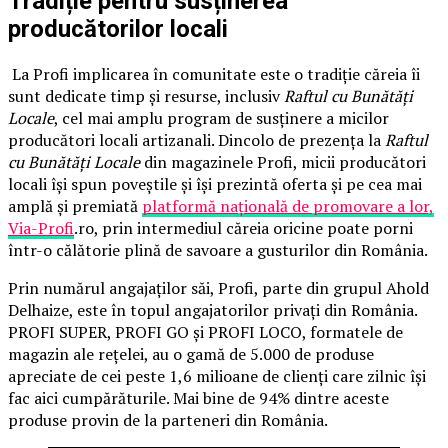
Tradiție pentru susținerea
producătorilor locali
La Profi implicarea în comunitate este o tradiție căreia îi
sunt dedicate timp și resurse, inclusiv
Raftul cu Bunătăți
Locale
, cel mai amplu program de susținere a micilor
producători locali artizanali. Dincolo de prezența la
Raftul
cu Bunătăți Locale
din magazinele Profi, micii producători
locali își spun poveștile și își prezintă oferta și pe cea mai
amplă și premiată
platformă națională de promovare a lor,
Via-Profi
.ro, prin intermediul căreia oricine poate porni
într-o călătorie plină de savoare a gusturilor din România.
Prin numărul angajaților săi, Profi, parte din grupul Ahold
Delhaize, este în topul angajatorilor privați din România.
PROFI SUPER, PROFI GO și PROFI LOCO, formatele de
magazin ale rețelei, au o gamă de 5.000 de produse
apreciate de cei peste 1,6 milioane de clienți care zilnic își
fac aici cumpărăturile. Mai bine de 94% dintre aceste
produse provin de la parteneri din România.