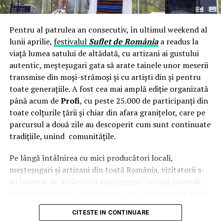
data pentru cele doua delegatii, cea initiala
extrajudiciara si cea judiciara) de catre Baroul Arad sub
semnatura Decanului – av. dr. Cristian Alunaru pentru
Pentru al patrulea an consecutiv, în ultimul weekend al
asistarea justitiabilului Paiusan Viorel-Adrian in fata
lunii aprilie,
festivalul
Suflet de România
a readus la
Judecatoriei Arad afirmând ca Norina Bojan, secretara
viață lumea satului de altădată, cu artizani ai gustului
Baroului Arad, i-a transmis ca la data de 11.08.2016
autentic, meșteșugari gata să arate tainele unor meserii
programul s-a defectat, eliberând delegatii sub titlul de
transmise din moși-strămoși și cu artiști din și pentru
”asistenta”. Desi cauza era la al treilea termen de
toate generațiile. A fost cea mai amplă ediție organizată
judecata, in dosar nu a fost formulata nici macar cerere
până acum de
Profi
, cu peste 25.000 de participanți din
de ajutor public judiciar, cu atât mai putin sa existe o
toate colțurile țării și chiar din afara granițelor, care pe
Incheiere a instantei pentru incuviintarea ajutorului
parcursul a două zile au descoperit cum sunt continuate
public judiciar, asa cum era necesar fata de dispozitiile
tradițiile, unind comunitățile.
imperative ale legii.
ANEXE MEMORIU – DETURNARE FONDURI MJ –
Pe lângă întâlnirea cu mici producători locali,
JUDECĂTORIA ARAD – copie
meșteșugari și artizani din toată România, vizitatorii s-
au bucurat de ateliere cu meșteșugari iscusiți, piese de
La data de 01.02.2016, judecatoarea a sesizat si
teatru în aer liber, dansuri populare, concerte live și de
Ministerul Justitiei, Consiliul Superior al Magistraturii,
o intervenție surpriză a
Grupului Vocal SONG
. Pe scena
CITESTE IN CONTINUARE
conducerile Tribunalului Arad si ale Judecatoriei Arad,
celei de-a patra ediții a festivalului
Suflet de România