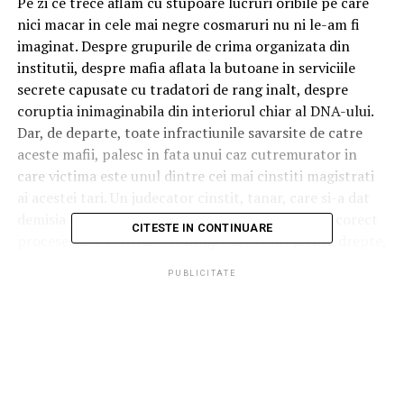
Pe zi ce trece aflam cu stupoare lucruri oribile pe care
nici macar in cele mai negre cosmaruri nu ni le-am fi
imaginat. Despre grupurile de crima organizata din
institutii, despre mafia aflata la butoane in serviciile
secrete capusate cu tradatori de rang inalt, despre
coruptia inimaginabila din interiorul chiar al DNA-ului.
Dar, de departe, toate infractiunile savarsite de catre
aceste mafii, palesc in fata unui caz cutremurator in
care victima este unul dintre cei mai cinstiti magistrati
ai acestei tari. Un judecator cinstit, tanar, care si-a dat
demisia dintr-o institutie din dorinta de a judeca corect
CITESTE IN CONTINUARE
procese, de a contribui la infaptuirea unei justitii drepte,
un judecator in fata caruia orice cetatean al Romaniei s-
PUBLICITATE
ar fi dus fara frica de faptul ca i s-ar fi facut chiar si cea
mai mica nedreptate. Din dragoste de aceasta nobila
profesie si din dorinta de a imparti dreptatea in litera si
spiritual legii s-a indreptat Nicoleta Lavinia Cotofana
spre profesia de judecator, si si-a vazut visul implinit,
dupa ani grei de studiu, de sacrificii, de daruire in folosul