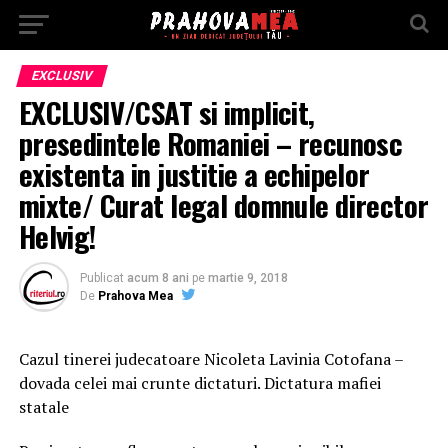
EXCLUSIV
EXCLUSIV/CSAT si implicit,
presedintele Romaniei – recunosc
existenta in justitie a echipelor
mixte/ Curat legal domnule director
Helvig!
Publicat
acum 8 ani
pe
martie 9, 2018
De
Prahova Mea
Cazul tinerei judecatoare Nicoleta Lavinia Cotofana –
dovada celei mai crunte dictaturi. Dictatura mafiei
statale