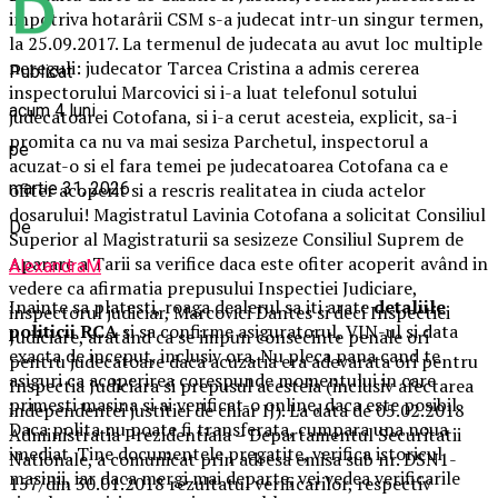
impotriva hotarârii CSM s-a judecat intr-un singur termen,
la 25.09.2017. La termenul de judecata au avut loc multiple
nereguli: judecator Tarcea Cristina a admis cererea
Publicat
inspectorului Marcovici si i-a luat telefonul sotului
acum 4 luni
judecatoarei Cotofana, si i-a cerut acesteia, explicit, sa-i
promita ca nu va mai sesiza Parchetul, inspectorul a
pe
acuzat-o si el fara temei pe judecatoarea Cotofana ca e
martie 31, 2026
ofiter acoperit si a rescris realitatea in ciuda actelor
dosarului! Magistratul Lavinia Cotofana a solicitat Consiliul
De
Superior al Magistraturii sa sesizeze Consiliul Suprem de
Aparare a Tarii sa verifice daca este ofiter acoperit având in
AlexandraM
vedere ca afirmatia prepusului Inspectiei Judiciare,
Inainte sa platesti, roaga dealerul sa iti arate
detaliile
inspectorul judiciar, Marcovici Dantes si deci Inspectiei
politicii RCA
si sa confirme asiguratorul, VIN-ul si data
Judiciare, aratând ca se impun consecinte penale ori
exacta de inceput, inclusiv ora. Nu pleca pana cand te
pentru judecatoare daca acuzatia era adevarata ori pentru
asiguri ca acoperirea corespunde momentului in care
Inspectia Judiciara si prepusul acesteia (inclusiv afectarea
primesti masina si ai verificat-o online, daca este posibil.
independentei justitiei de chiar IJ). La data de 05.02.2018
Daca polita nu poate fi transferata, cumpara una noua
Administratia Prezidentiala – Departamentul Securitatii
imediat. Tine documentele pregatite, verifica istoricul
Nationale, a comunicat prin adresa emisa sub nr. DSN1-
masinii, iar daca mergi mai departe, vei vedea verificarile
157/din 30.01.2018 rezultatul verificarilor, respectiv