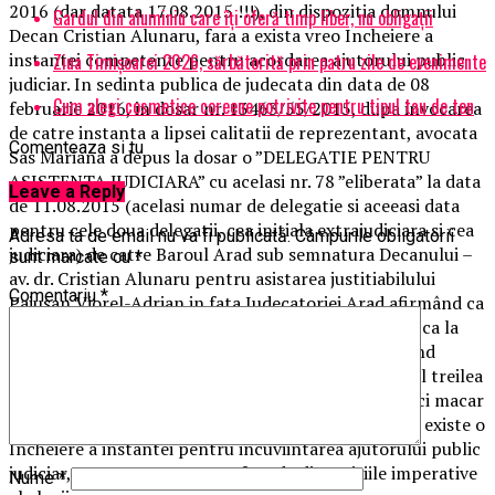
2016 (dar datata 17.08.2015 !!!), din dispozitia domnului
Gardul din aluminiu care îți oferă timp liber, nu obligații
Decan Cristian Alunaru, fara a exista vreo Incheiere a
instantei competente pentru acordarea ajutorului public
Ziua Timișoarei 2026, sărbătorită prin patru zile de evenimente
judiciar. In sedinta publica de judecata din data de 08
Cum alegi cosmetice coreene potrivite pentru tipul tau de ten
februarie 2016, in dosar nr. 13463/55/2015, dupa invocarea
de catre instanta a lipsei calitatii de reprezentant, avocata
Comenteaza si tu
Sas Mariana a depus la dosar o ”DELEGATIE PENTRU
ASISTENTA JUDICIARA” cu acelasi nr. 78 ”eliberata” la data
Leave a Reply
de 11.08.2015 (acelasi numar de delegatie si aceeasi data
pentru cele doua delegatii, cea initiala extrajudiciara si cea
Adresa ta de email nu va fi publicată.
Câmpurile obligatorii
judiciara) de catre Baroul Arad sub semnatura Decanului –
sunt marcate cu
*
av. dr. Cristian Alunaru pentru asistarea justitiabilului
Comentariu
*
Paiusan Viorel-Adrian in fata Judecatoriei Arad afirmând ca
Norina Bojan, secretara Baroului Arad, i-a transmis ca la
data de 11.08.2016 programul s-a defectat, eliberând
delegatii sub titlul de ”asistenta”. Desi cauza era la al treilea
termen de judecata, in dosar nu a fost formulata nici macar
cerere de ajutor public judiciar, cu atât mai putin sa existe o
Incheiere a instantei pentru incuviintarea ajutorului public
judiciar, asa cum era necesar fata de dispozitiile imperative
Nume
*