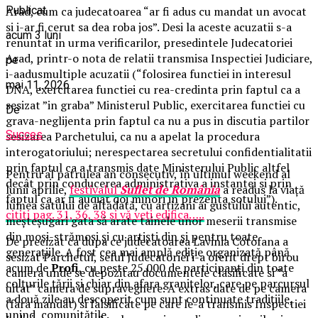
Publicat
Arad, cum ca judecatoarea “ar fi adus cu mandat un avocat
si i-ar fi cerut sa dea roba jos”. Desi la aceste acuzatii s-a
acum 3 luni
renuntat in urma verificarilor, presedintele Judecatoriei
Arad, printr-o nota de relatii transmisa Inspectiei Judiciare,
pe
i-aadusmultiple acuzatii (“folosirea functiei in interesul
mai 11, 2026
DNA, exercitarea functiei cu rea-credinta prin faptul ca a
sesizat ”in graba” Ministerul Public, exercitarea functiei cu
De
grava-neglijenta prin faptul ca nu a pus in discutia partilor
Succes
sesizarea Parchetului, ca nu a apelat la procedura
interogatoriului; nerespectarea secretului confidentialitatii
prin faptul ca a transmis date Ministerului Public altfel
Pentru al patrulea an consecutiv, în ultimul weekend al
decât prin conducerea administrativa a instantei si prin
lunii aprilie,
festivalul
Suflet de România
a readus la viață
faptul ca ar fi audiat doi minori in prezenta sotului”).
lumea satului de altădată, cu artizani ai gustului autentic,
cititi pag. 31, 36, 38 și vă veți edifica…..
meșteșugari gata să arate tainele unor meserii transmise
din moși-strămoși și cu artiști din și pentru toate
De precizat ca dupa ce judecatoarea Lavinia Cotofana a
generațiile. A fost cea mai amplă ediție organizată până
sesizat Parchetul, seful Judecatoriei i-a oferit drept birou
acum de
Profi
, cu peste 25.000 de participanți din toate
camera unde se depozitau documentele clasificate si ”a
colțurile țării și chiar din afara granițelor, care pe parcursul
uitat” camera de supraveghere. A extras date de pe camera
a două zile au descoperit cum sunt continuate tradițiile,
(fara mandat) si falsificate pe care le-a transmis Inspectiei
unind comunitățile.