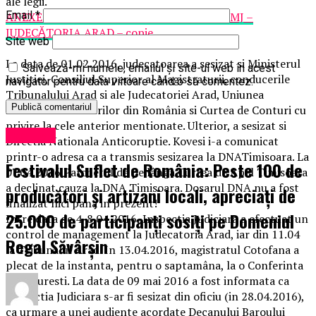
ale legii.
Email
*
ANEXE MEMORIU – DETURNARE FONDURI MJ –
JUDECĂTORIA ARAD – copie
Site web
La data de 01.02.2016, judecatoarea a sesizat si Ministerul
Salvează-mi numele, emailul și site-ul web în acest
Justitiei, Consiliul Superior al Magistraturii, conducerile
navigator pentru data viitoare când o să comentez.
Tribunalului Arad si ale Judecatoriei Arad, Uniunea
Nationala a Barourilor din România si Curtea de Conturi cu
privire la cele anterior mentionate. Ulterior, a sesizat si
Exclusiv
Directia Nationala Anticoruptie. Kovesi i-a comunicat
printr-o adresa ca a transmis sesizarea la DNATimisoara. La
Festivalul Suflet de România: Peste 100 de
07.04.2016 Parchetul de pe lânga Curtea de Apel Timisoara
a declinat cauza la DNA Timisoara. Dosarul DNA nu a fost
producători și artizani locali, apreciați de
finalizat nici pana in prezent!
25.000 de participanți sosiți pe Domeniul
Intre data de 4-8.04.2016, Inspectia Judiciara a efectuat un
control de management la Judecatoria Arad, iar din 11.04
Regal Săvârșin
la Tribunalul Arad. In 13.04.2016, magistratul Cotofana a
plecat de la instanta, pentru o saptamâna, la o Conferinta
in Bucuresti. La data de 09 mai 2016 a fost informata ca
Inspectia Judiciara s-ar fi sesizat din oficiu (in 28.04.2016),
ca urmare a unei audiente acordate Decanului Baroului