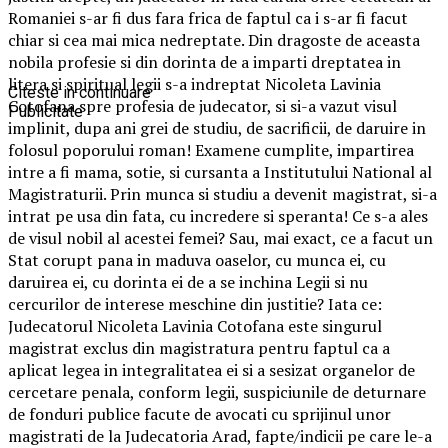
Romaniei s-ar fi dus fara frica de faptul ca i s-ar fi facut
chiar si cea mai mica nedreptate. Din dragoste de aceasta
nobila profesie si din dorinta de a imparti dreptatea in
litera si spiritual legii s-a indreptat Nicoleta Lavinia
Citeste in continuare
Cotofana spre profesia de judecator, si si-a vazut visul
Publicitate
implinit, dupa ani grei de studiu, de sacrificii, de daruire in
folosul poporului roman! Examene cumplite, impartirea
intre a fi mama, sotie, si cursanta a Institutului National al
Magistraturii. Prin munca si studiu a devenit magistrat, si-a
intrat pe usa din fata, cu incredere si speranta! Ce s-a ales
de visul nobil al acestei femei? Sau, mai exact, ce a facut un
Stat corupt pana in maduva oaselor, cu munca ei, cu
daruirea ei, cu dorinta ei de a se inchina Legii si nu
cercurilor de interese meschine din justitie? Iata ce:
Judecatorul Nicoleta Lavinia Cotofana este singurul
magistrat exclus din magistratura pentru faptul ca a
aplicat legea in integralitatea ei si a sesizat organelor de
cercetare penala, conform legii, suspiciunile de deturnare
de fonduri publice facute de avocati cu sprijinul unor
magistrati de la Judecatoria Arad, fapte/indicii pe care le-a