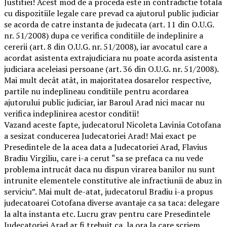
Justitiei! Acest mod de a proceda este in contradictie totala
cu dispozitiile legale care prevad ca ajutorul public judiciar
se acorda de catre instanta de judecata (art. 11 din O.U.G.
nr. 51/2008) dupa ce verifica conditiile de indeplinire a
cererii (art. 8 din O.U.G. nr. 51/2008), iar avocatul care a
acordat asistenta extrajudiciara nu poate acorda asistenta
judiciara aceleiasi persoane (art. 36 din O.U.G. nr. 51/2008).
Mai mult decât atât, in majoritatea dosarelor respective,
partile nu indeplineau conditiile pentru acordarea
ajutorului public judiciar, iar Baroul Arad nici macar nu
verifica indeplinirea acestor conditii!
Vazand aceste fapte, judecatorul Nicoleta Lavinia Cotofana
a sesizat conducerea Judecatoriei Arad! Mai exact pe
Presedintele de la acea data a Judecatoriei Arad, Flavius
Bradiu Virgiliu, care i-a cerut “sa se prefaca ca nu vede
problema intrucât daca nu dispun virarea banilor nu sunt
intrunite elementele constitutive ale infractiunii de abuz in
serviciu”. Mai mult de-atat, judecatorul Bradiu i-a propus
judecatoarei Cotofana diverse avantaje ca sa taca: delegare
la alta instanta etc. Lucru grav pentru care Presedintele
Judecatoriei Arad ar fi trebuit ca, la ora la care scriem