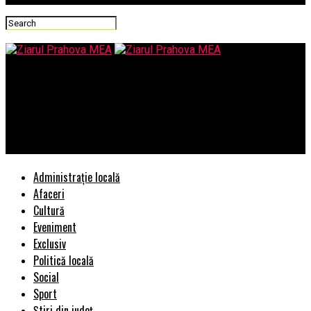
Ziarul Prahova MEA
EXCLUSIV/Existenta unui protocol intre DNA si INEC poate
induce o serie de indoieli fata de independenta, echidistanta si
neutralitatea expertului INEC
Administrație locală
Afaceri
Cultură
Eveniment
Exclusiv
Politică locală
Social
Sport
Știri din județ