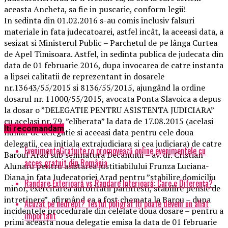
aceasta Ancheta, sa fie in puscarie, conform legii!
In sedinta din 01.02.2016 s-au comis inclusiv falsuri
materiale in fata judecatoarei, astfel incât, la aceeasi data, a
sesizat si Ministerul Public – Parchetul de pe lânga Curtea
de Apel Timisoara. Astfel, in sedinta publica de judecata din
data de 01 februarie 2016, dupa invocarea de catre instanta
a lipsei calitatii de reprezentant in dosarele
nr.13643/55/2015 si 8136/55/2015, ajungând la ordine
dosarul nr. 11000/55/2015, avocata Ponta Slavoica a depus
la dosar o ”DELEGATIE PENTRU ASISTENTA JUDICIARA”
cu acelasi nr. 79, ”eliberata” la data de 17.08.2015 (acelasi
Iti recomandam
numar de delegatie si aceeasi data pentru cele doua
delegatii, cea initiala extrajudiciara si cea judiciara) de catre
EvenimenteGratuite.ro promovează online evenimentele cu
Baroul Arad sub semnatura Decanului – av. dr. Cristian
acces gratuit din România
Alunaru pentru asistarea justitiabilului Frunza Luciana-
Diana in fata Judecatoriei Arad pentru ”stabilire domiciliu
Randare Exterioară vs Randare Interioară: Care e Diferența?
minor, exercitarea autoritatii parintesti, stabilire pensie de
intretinere”, afirmând ca a fost chemata la Barou – dupa
Acuzat pe nedrept? Testul poligraf îţi poate deveni un aliat
incidentele procedurale din celelate doua dosare – pentru a
important
primi aceasta noua delegatie emisa la data de 01 februarie