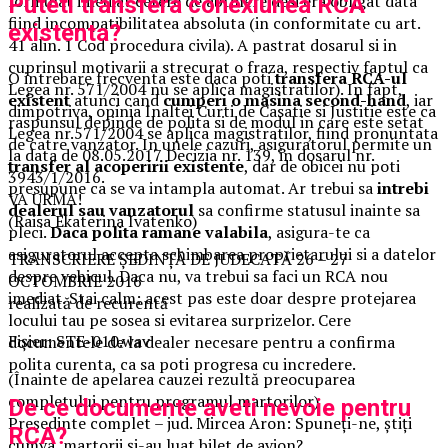
formulat imediat cerere de abtinere desi era obligat data
Puteti transfera conexiunea RCA
fiind incompatibilitatea absoluta (in conformitate cu art.
existenta?
41 alin. 1 Cod procedura civila). A pastrat dosarul si in
cuprinsul motivarii a strecurat o fraza, respectiv faptul ca
O intrebare frecventa este daca poti
transfera RCA-ul
Legea nr. 571/2004 nu se aplica magistratilor). In fapt,
existent
atunci cand
cumperi o masina second-hand
, iar
dimpotriva, opinia Inaltei Curti de Casatie si Justitie este ca
raspunsul depinde de polita si de modul in care este setat
Legea nr.571/2004 se aplica magistratilor, fiind pronuntata
de catre vanzator. In unele cazuri, asiguratorul permite un
la data de 08.05.2017 Decizia nr. 139, in dosarul nr.
transfer al acoperirii existente
, dar de obicei nu poti
3943/1/2016.
presupune ca se va intampla automat. Ar trebui sa
intrebi
VA URMA!
dealerul sau vanzatorul
sa confirme statusul inainte sa
(Raisa Ekaterina Ivatenko)
pleci.
Daca polita ramane valabila
, asigura-te ca
asiguratorul accepta schimbarea proprietarului si a datelor
TRANSCRIERE ȘEDINȚĂ DE JUDECATĂ 26 – 27
despre vehicul. Daca nu, va trebui sa faci un RCA nou
OCTOMBRIE 2016
imediat. Stai calm: acest pas este doar despre protejarea
realizată de recurentă
locului tau pe sosea si evitarea surprizelor. Cere
Fișier: STE-010.wav
documentele de la dealer necesare pentru a confirma
polita curenta, ca sa poti progresa cu incredere.
(Înainte de apelarea cauzei rezultă preocuparea
completului pentru programul martorilor)
De ce documente aveti nevoie pentru
Președinte complet – jud. Mircea Aron: Spuneți-ne, știți
RCA?
cumva, martorii și-au luat bilet de avion?