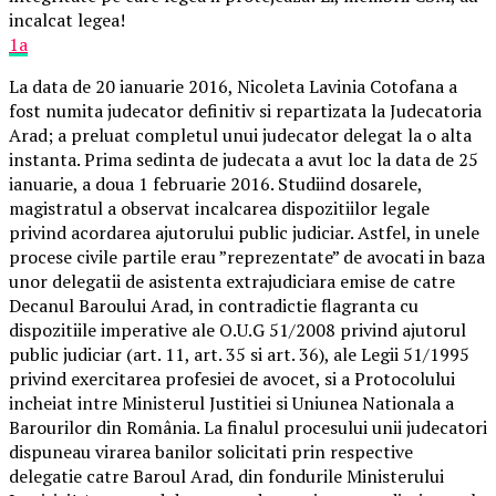
incalcat legea!
1a
La data de 20 ianuarie 2016, Nicoleta Lavinia Cotofana a
fost numita judecator definitiv si repartizata la Judecatoria
Arad; a preluat completul unui judecator delegat la o alta
instanta. Prima sedinta de judecata a avut loc la data de 25
ianuarie, a doua 1 februarie 2016. Studiind dosarele,
magistratul a observat incalcarea dispozitiilor legale
privind acordarea ajutorului public judiciar. Astfel, in unele
procese civile partile erau ”reprezentate” de avocati in baza
unor delegatii de asistenta extrajudiciara emise de catre
Decanul Baroului Arad, in contradictie flagranta cu
dispozitiile imperative ale O.U.G 51/2008 privind ajutorul
public judiciar (art. 11, art. 35 si art. 36), ale Legii 51/1995
privind exercitarea profesiei de avocet, si a Protocolului
incheiat intre Ministerul Justitiei si Uniunea Nationala a
Barourilor din România. La finalul procesului unii judecatori
dispuneau virarea banilor solicitati prin respective
delegatie catre Baroul Arad, din fondurile Ministerului