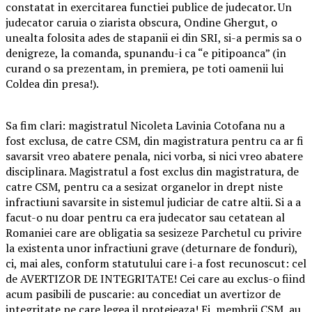
constatat in exercitarea functiei publice de judecator. Un
judecator caruia o ziarista obscura, Ondine Ghergut, o
unealta folosita ades de stapanii ei din SRI, si-a permis sa o
denigreze, la comanda, spunandu-i ca “e pitipoanca” (in
curand o sa prezentam, in premiera, pe toti oamenii lui
Coldea din presa!).
Sa fim clari: magistratul Nicoleta Lavinia Cotofana nu a
fost exclusa, de catre CSM, din magistratura pentru ca ar fi
savarsit vreo abatere penala, nici vorba, si nici vreo abatere
disciplinara. Magistratul a fost exclus din magistratura, de
catre CSM, pentru ca a sesizat organelor in drept niste
infractiuni savarsite in sistemul judiciar de catre altii. Si a a
facut-o nu doar pentru ca era judecator sau cetatean al
Romaniei care are obligatia sa sesizeze Parchetul cu privire
la existenta unor infractiuni grave (deturnare de fonduri),
ci, mai ales, conform statutului care i-a fost recunoscut: cel
de AVERTIZOR DE INTEGRITATE! Cei care au exclus-o fiind
acum pasibili de puscarie: au concediat un avertizor de
integritate pe care legea il protejeaza! Ei, membrii CSM, au