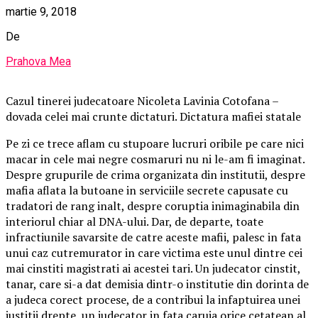
martie 9, 2018
De
Prahova Mea
Cazul tinerei judecatoare Nicoleta Lavinia Cotofana –
dovada celei mai crunte dictaturi. Dictatura mafiei statale
Pe zi ce trece aflam cu stupoare lucruri oribile pe care nici
macar in cele mai negre cosmaruri nu ni le-am fi imaginat.
Despre grupurile de crima organizata din institutii, despre
mafia aflata la butoane in serviciile secrete capusate cu
tradatori de rang inalt, despre coruptia inimaginabila din
interiorul chiar al DNA-ului. Dar, de departe, toate
infractiunile savarsite de catre aceste mafii, palesc in fata
unui caz cutremurator in care victima este unul dintre cei
mai cinstiti magistrati ai acestei tari. Un judecator cinstit,
tanar, care si-a dat demisia dintr-o institutie din dorinta de
a judeca corect procese, de a contribui la infaptuirea unei
justitii drepte, un judecator in fata caruia orice cetatean al