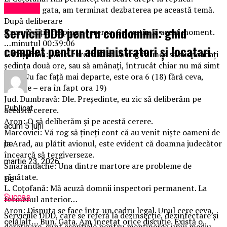
Exclusiv
Aron: Nu, gata, am terminat dezbaterea pe această temă.
După deliberare
Servicii DDD pentru condominii: ghid
Aron: Secția respinge cererea. Cel puțin la acest moment.
…minutul 00:39:06
complet pentru administratori și locatari
L. Coțofană: Am o cerere. O să vă rog frumos să suspendați
ședința două ore, sau să amânați, întrucât chiar nu mă simt
bine. Nu fac față mai departe, este ora 6 (18) fără ceva,
(Eroare – era în fapt ora 19)
Jud. Dumbravă: Dle. Președinte, eu zic să deliberăm pe
Publicat
această cerere.
Aron: O să deliberăm și pe acestă cerere.
acum 5 luni
Marcovici: Vă rog să țineți cont că au venit niște oameni de
la Arad, au plătit avionul, este evident că doamna judecător
pe
încearcă să tergiverseze.
martie 23, 2026
Smarandache: Una dintre martore are probleme de
sănătate.
De
L. Coțofană: Mă acuză domnii inspectori permanent. La
Succes
termenul anterior…
Aron: Disputa se face într-un cadru legal. Unul cere ceva,
Serviciile DDD, care se referă la dezinsecție, dezinfectare și
celălalt… Bun. Gata. Am încetat orice discuție. Există o
deratizare, sunt esențiale pentru menținerea unui mediu