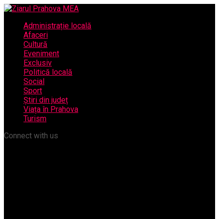
Administrație locală
Afaceri
Cultură
Eveniment
Exclusiv
Politică locală
Social
Sport
Știri din județ
Viața în Prahova
Turism
Connect with us