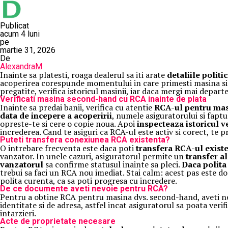
Publicat
acum 4 luni
pe
martie 31, 2026
De
AlexandraM
Inainte sa platesti, roaga dealerul sa iti arate
detaliile politi
acoperirea corespunde momentului in care primesti masina si a
pregatite, verifica istoricul masinii, iar daca mergi mai depart
Verificati masina second-hand cu RCA inainte de plata
Inainte sa predai banii, verifica cu atentie
RCA-ul pentru ma
data de incepere a acoperirii
, numele asiguratorului si faptu
opreste-te si cere o copie noua. Apoi
inspecteaza istoricul v
increderea. Cand te asiguri ca RCA-ul este activ si corect, te pr
Puteti transfera conexiunea RCA existenta?
O intrebare frecventa este daca poti
transfera RCA-ul exist
vanzator. In unele cazuri, asiguratorul permite un
transfer al
vanzatorul
sa confirme statusul inainte sa pleci.
Daca polita
trebui sa faci un RCA nou imediat. Stai calm: acest pas este d
polita curenta, ca sa poti progresa cu incredere.
De ce documente aveti nevoie pentru RCA?
Pentru a obtine RCA pentru masina dvs. second-hand, aveti n
identitate si de adresa, astfel incat asiguratorul sa poata verif
intarzieri.
Acte de proprietate necesare