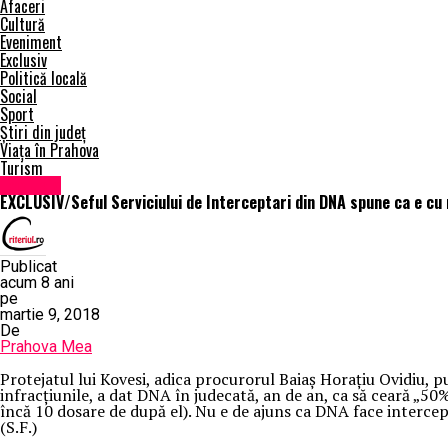
Afaceri
Cultură
Eveniment
Exclusiv
Politică locală
Social
Sport
Știri din județ
Viața în Prahova
Turism
Exclusiv
EXCLUSIV/Seful Serviciului de Interceptari din DNA spune ca e cu 
Publicat
acum 8 ani
pe
martie 9, 2018
De
Prahova Mea
Protejatul lui Kovesi, adica procurorul Baiaș Horațiu Ovidiu, pus
infracțiunile, a dat DNA în judecată, an de an, ca să ceară
încă 10 dosare de după el). Nu e de ajuns ca DNA face intercep
(S.F.)