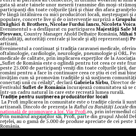
gata să arate tainele unor meserii transmise din moși-strămoși
participanți din toate colțurile țării și chiar din afara graniț
Pe lângă întâlnirea cu mici producători locali, meșteșugari și a
populare, concerte live și de o intervenție surpriză a
Grupulu
Drăghici & Brothers, Nicolae Furdui Iancu, Nicoleta Voica
Evenimentul s-a desfășurat cu participarea
Majestății Sale 
Piesvaux
, Country Manager Ahold Delhaize România,
Mihai 
oficialități, autorități centrale și locale și alți reprezentanți
Pr
artizani.
Evenimentul a continuat și tradiția caravanei medicale, oferin
oftalmologie, cardiologie, neurologie, pneumologie și ORL. Pent
medicale de calitate, prin implicarea experților de la Asociaț
„Suflet de România este o oglindă pentru tot ceea ce este frum
peste 25.000 de participanți veniți din toate colțurile țării, da
români pentru a face în continuare ceea ce știu ei cel mai bi
învățăm cum să promovăm tradițiile și să susținem comunități, 
conectați unii cu ceilalți”, declară
Gabriela Sîrbu
, Director d
Festivalul
Suflet de România
încurajează comunitatea să se co
într-un cadru natural în care este recreată lumea rurală.
Tradiție pentru susținerea producătorilor locali
La Profi implicarea în comunitate este o tradiție căreia îi sunt
artizanali. Dincolo de prezența la
Raftul cu Bunătăți Locale
din
națională de promovare a lor, Via-Profi
.ro, prin intermediul c
Prin numărul angajaților săi, Profi, parte din grupul Ahold 
rețelei, au o gamă de 5.000 de produse apreciate de cei peste 1
România.