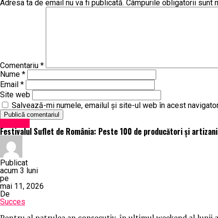
Adresa ta de email nu va fi publicată.
Câmpurile obligatorii sunt
Comentariu
*
Nume
*
Email
*
Site web
Salvează-mi numele, emailul și site-ul web în acest navigato
Exclusiv
Festivalul Suflet de România: Peste 100 de producători și artizani
Publicat
acum 3 luni
pe
mai 11, 2026
De
Succes
Pentru al patrulea an consecutiv, în ultimul weekend al lunii a