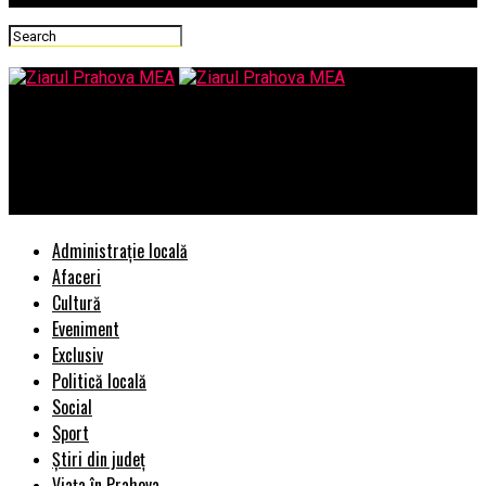
Ziarul Prahova MEA
I se face sau nu “dreptate” prin achitare unuia acuzat pe
nedrept?
Administrație locală
Afaceri
Cultură
Eveniment
Exclusiv
Politică locală
Social
Sport
Știri din județ
Viața în Prahova