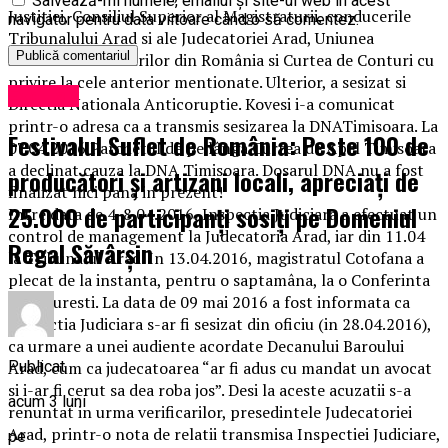
Salvează-mi numele, emailul și site-ul web în acest
Justitiei, Consiliul Superior al Magistraturii, conducerile
navigator pentru data viitoare când o să comentez.
Tribunalului Arad si ale Judecatoriei Arad, Uniunea
Nationala a Barourilor din România si Curtea de Conturi cu
privire la cele anterior mentionate. Ulterior, a sesizat si
Exclusiv
Directia Nationala Anticoruptie. Kovesi i-a comunicat
printr-o adresa ca a transmis sesizarea la DNATimisoara. La
Festivalul Suflet de România: Peste 100 de
07.04.2016 Parchetul de pe lânga Curtea de Apel Timisoara
a declinat cauza la DNA Timisoara. Dosarul DNA nu a fost
producători și artizani locali, apreciați de
finalizat nici pana in prezent!
25.000 de participanți sosiți pe Domeniul
Intre data de 4-8.04.2016, Inspectia Judiciara a efectuat un
control de management la Judecatoria Arad, iar din 11.04
Regal Săvârșin
la Tribunalul Arad. In 13.04.2016, magistratul Cotofana a
plecat de la instanta, pentru o saptamâna, la o Conferinta
in Bucuresti. La data de 09 mai 2016 a fost informata ca
Inspectia Judiciara s-ar fi sesizat din oficiu (in 28.04.2016),
ca urmare a unei audiente acordate Decanului Baroului
Publicat
Arad, cum ca judecatoarea “ar fi adus cu mandat un avocat
si i-ar fi cerut sa dea roba jos”. Desi la aceste acuzatii s-a
acum 3 luni
renuntat in urma verificarilor, presedintele Judecatoriei
Arad, printr-o nota de relatii transmisa Inspectiei Judiciare,
pe