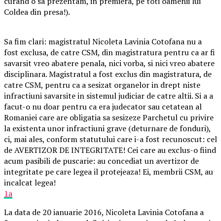
curand o sa prezentam, in premiera, pe toti oamenii lui
Coldea din presa!).
Sa fim clari: magistratul Nicoleta Lavinia Cotofana nu a
fost exclusa, de catre CSM, din magistratura pentru ca ar fi
savarsit vreo abatere penala, nici vorba, si nici vreo abatere
disciplinara. Magistratul a fost exclus din magistratura, de
catre CSM, pentru ca a sesizat organelor in drept niste
infractiuni savarsite in sistemul judiciar de catre altii. Si a a
facut-o nu doar pentru ca era judecator sau cetatean al
Romaniei care are obligatia sa sesizeze Parchetul cu privire
la existenta unor infractiuni grave (deturnare de fonduri),
ci, mai ales, conform statutului care i-a fost recunoscut: cel
de AVERTIZOR DE INTEGRITATE! Cei care au exclus-o fiind
acum pasibili de puscarie: au concediat un avertizor de
integritate pe care legea il protejeaza! Ei, membrii CSM, au
incalcat legea!
1a
La data de 20 ianuarie 2016, Nicoleta Lavinia Cotofana a