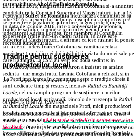
sustenabilitate
Ahold Delhaize România
.
La 11 iulie 2016, magistratul Lavinia Cotofana si-a anuntat
candidatura la Consiliul Superior al Magistraturii, iar la 15
Festivalul
Suflet de România
încurajează comunitatea să
iulie 2016 s-a exercitat actiunea disciplinara impotriva ei!
se conecteze la valorile autentice, la gusturile bune și la
In data de 22 iulie 2016, intr-o conversatie telefonica,
tradițiile satului românesc prin intermediul unor
judecatorul Adrian Bordea, fost membru al Consiliului
experiențe trăite într-un cadru natural în care este
Superior al Magistraturii, a afirmat ca iese rusinat la pensie
recreată lumea rurală.
si i-a cerut judecatoarei Cotofana sa ramâna acelasi
magistrat (unul din cei doi intâlniti in viata domniei sale pe
Tradiție pentru susținerea
care ii admira). La CSM au avut loc doua sedinte: in
producătorilor locali
14.09.2016, cand judecatorul Aron a insistat sa amâne
sedinta– dar magistratul Lavinia Cotofana a refuzat, si in
La Profi implicarea în comunitate este o tradiție căreia îi
26 – 27 septembrie (când s-a judecat).
sunt dedicate timp și resurse, inclusiv
Raftul cu Bunătăți
Locale
, cel mai amplu program de susținere a micilor
producători locali artizanali. Dincolo de prezența la
Raftul
OLYMPUS DIGITAL CAMERA
cu Bunătăți Locale
din magazinele Profi, micii producători
locali își spun poveștile și își prezintă oferta și pe cea mai
La sedinta a doua s-a adaugat judecatorul Danilet Cristi
amplă și premiată
platformă națională de promovare a lor,
Vasilica. Iar Mona Lisa Neagoe si Alina Ghica, desi prezente
Via-Profi
.ro, prin intermediul căreia oricine poate porni
au plecat ulterior; recuzarea judecatorui Norel Popescu nu
într-o călătorie plină de savoare a gusturilor din România.
a fost solutionata pâna la pronuntarea hotarârii; sedinta a