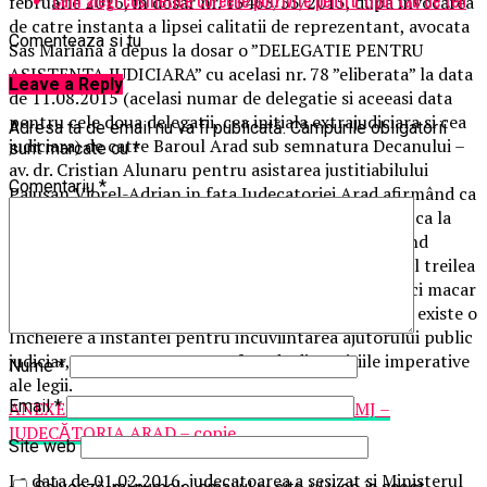
februarie 2016, in dosar nr. 13463/55/2015, dupa invocarea
de catre instanta a lipsei calitatii de reprezentant, avocata
Comenteaza si tu
Sas Mariana a depus la dosar o ”DELEGATIE PENTRU
ASISTENTA JUDICIARA” cu acelasi nr. 78 ”eliberata” la data
Leave a Reply
de 11.08.2015 (acelasi numar de delegatie si aceeasi data
pentru cele doua delegatii, cea initiala extrajudiciara si cea
Adresa ta de email nu va fi publicată.
Câmpurile obligatorii
judiciara) de catre Baroul Arad sub semnatura Decanului –
sunt marcate cu
*
av. dr. Cristian Alunaru pentru asistarea justitiabilului
Comentariu
*
Paiusan Viorel-Adrian in fata Judecatoriei Arad afirmând ca
Norina Bojan, secretara Baroului Arad, i-a transmis ca la
data de 11.08.2016 programul s-a defectat, eliberând
delegatii sub titlul de ”asistenta”. Desi cauza era la al treilea
termen de judecata, in dosar nu a fost formulata nici macar
cerere de ajutor public judiciar, cu atât mai putin sa existe o
Incheiere a instantei pentru incuviintarea ajutorului public
judiciar, asa cum era necesar fata de dispozitiile imperative
Nume
*
ale legii.
Email
*
ANEXE MEMORIU – DETURNARE FONDURI MJ –
JUDECĂTORIA ARAD – copie
Site web
La data de 01.02.2016, judecatoarea a sesizat si Ministerul