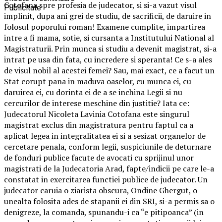
Cotofana spre profesia de judecator, si si-a vazut visul
Publicitate
implinit, dupa ani grei de studiu, de sacrificii, de daruire in
folosul poporului roman! Examene cumplite, impartirea
intre a fi mama, sotie, si cursanta a Institutului National al
Magistraturii. Prin munca si studiu a devenit magistrat, si-a
intrat pe usa din fata, cu incredere si speranta! Ce s-a ales
de visul nobil al acestei femei? Sau, mai exact, ce a facut un
Stat corupt pana in maduva oaselor, cu munca ei, cu
daruirea ei, cu dorinta ei de a se inchina Legii si nu
cercurilor de interese meschine din justitie? Iata ce:
Judecatorul Nicoleta Lavinia Cotofana este singurul
magistrat exclus din magistratura pentru faptul ca a
aplicat legea in integralitatea ei si a sesizat organelor de
cercetare penala, conform legii, suspiciunile de deturnare
de fonduri publice facute de avocati cu sprijinul unor
magistrati de la Judecatoria Arad, fapte/indicii pe care le-a
constatat in exercitarea functiei publice de judecator. Un
judecator caruia o ziarista obscura, Ondine Ghergut, o
unealta folosita ades de stapanii ei din SRI, si-a permis sa o
denigreze, la comanda, spunandu-i ca “e pitipoanca” (in