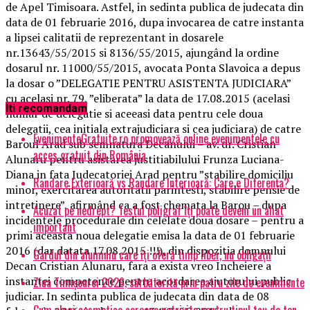
de Apel Timisoara. Astfel, in sedinta publica de judecata din
data de 01 februarie 2016, dupa invocarea de catre instanta
a lipsei calitatii de reprezentant in dosarele
nr.13643/55/2015 si 8136/55/2015, ajungând la ordine
dosarul nr. 11000/55/2015, avocata Ponta Slavoica a depus
la dosar o ”DELEGATIE PENTRU ASISTENTA JUDICIARA”
cu acelasi nr. 79, ”eliberata” la data de 17.08.2015 (acelasi
Iti recomandam
numar de delegatie si aceeasi data pentru cele doua
delegatii, cea initiala extrajudiciara si cea judiciara) de catre
EvenimenteGratuite.ro promovează online evenimentele cu
Baroul Arad sub semnatura Decanului – av. dr. Cristian
acces gratuit din România
Alunaru pentru asistarea justitiabilului Frunza Luciana-
Diana in fata Judecatoriei Arad pentru ”stabilire domiciliu
Randare Exterioară vs Randare Interioară: Care e Diferența?
minor, exercitarea autoritatii parintesti, stabilire pensie de
intretinere”, afirmând ca a fost chemata la Barou – dupa
Acuzat pe nedrept? Testul poligraf îţi poate deveni un aliat
incidentele procedurale din celelate doua dosare – pentru a
important
primi aceasta noua delegatie emisa la data de 01 februarie
2016 (dar datata 17.08.2015 !!!), din dispozitia domnului
Gardul din aluminiu care îți oferă timp liber, nu obligații
Decan Cristian Alunaru, fara a exista vreo Incheiere a
instantei competente pentru acordarea ajutorului public
Ziua Timișoarei 2026, sărbătorită prin patru zile de evenimente
judiciar. In sedinta publica de judecata din data de 08
Cum alegi cosmetice coreene potrivite pentru tipul tau de ten