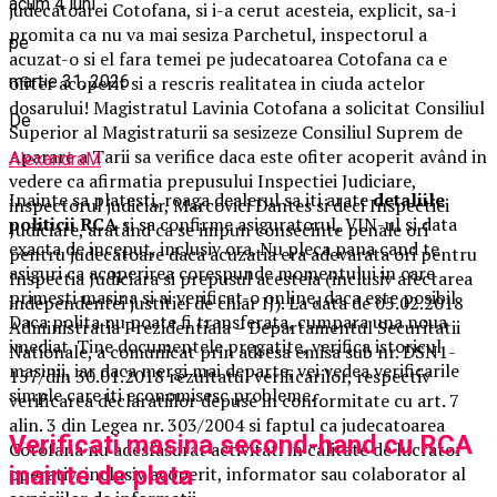
acum 4 luni
judecatoarei Cotofana, si i-a cerut acesteia, explicit, sa-i
promita ca nu va mai sesiza Parchetul, inspectorul a
pe
acuzat-o si el fara temei pe judecatoarea Cotofana ca e
martie 31, 2026
ofiter acoperit si a rescris realitatea in ciuda actelor
dosarului! Magistratul Lavinia Cotofana a solicitat Consiliul
De
Superior al Magistraturii sa sesizeze Consiliul Suprem de
Aparare a Tarii sa verifice daca este ofiter acoperit având in
AlexandraM
vedere ca afirmatia prepusului Inspectiei Judiciare,
Inainte sa platesti, roaga dealerul sa iti arate
detaliile
inspectorul judiciar, Marcovici Dantes si deci Inspectiei
politicii RCA
si sa confirme asiguratorul, VIN-ul si data
Judiciare, aratând ca se impun consecinte penale ori
exacta de inceput, inclusiv ora. Nu pleca pana cand te
pentru judecatoare daca acuzatia era adevarata ori pentru
asiguri ca acoperirea corespunde momentului in care
Inspectia Judiciara si prepusul acesteia (inclusiv afectarea
primesti masina si ai verificat-o online, daca este posibil.
independentei justitiei de chiar IJ). La data de 05.02.2018
Daca polita nu poate fi transferata, cumpara una noua
Administratia Prezidentiala – Departamentul Securitatii
imediat. Tine documentele pregatite, verifica istoricul
Nationale, a comunicat prin adresa emisa sub nr. DSN1-
masinii, iar daca mergi mai departe, vei vedea verificarile
157/din 30.01.2018 rezultatul verificarilor, respectiv
simple care iti economisesc probleme.
verificarea declaratiilor depuse in conformitate cu art. 7
alin. 3 din Legea nr. 303/2004 si faptul ca judecatoarea
Verificati masina second-hand cu RCA
Cotofana nu adesfasurat activitati in calitate de lucrator
inainte de plata
operativ, inclusiv acoperit, informator sau colaborator al