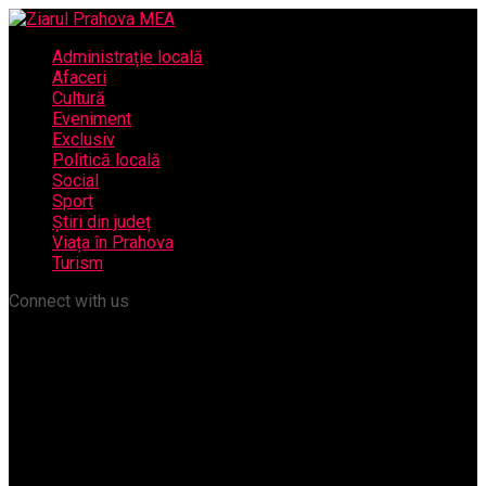
Administrație locală
Afaceri
Cultură
Eveniment
Exclusiv
Politică locală
Social
Sport
Știri din județ
Viața în Prahova
Turism
Connect with us