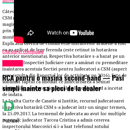
adresa
Câteva zile dupa excluderea ei din magistratura, acelasi
CSM (vechiul CSM) a admis corectitudinea pozitiei
magistratului Cotofana in interpretarea dispozitiilor legale
prin Hotarârea nr. 1628 din 24.11.2016 si a dispus
monitorizarea Judecatoriei Arad si a Tribunalului Arad.
Explicatia oferita de conducerile instantelor aradene a fost
ca au aplicat de lege ferenda (este retinut in hotarârea
Citeste in continuare
anterior mentionata). Respectiva hotarâre s-a bazat pe un
Raport al Inspectiei Judiciare care a amânat cu premeditare
Exclusiv
inaintarea acestuia Sectiei pentru Judecatori a CSM (aspect
care rezulta din Raportul lor de activitate pe 2016). Este de
RCA pentru o masina second-hand — Pasi
subliniat faptul ca imediat ce judecatoarea a sesizat
simpli inainte sa pleci de la dealer
institutiile, acea practica ilegala a Baroului Arad a incetat
de indata.
La Inalta Curte de Casatie si Justitie, recursul judecatoarei
impotriva hotarârii CSM s-a judecat intr-un singur termen,
la 25.09.2017. La termenul de judecata au avut loc multiple
nereguli: judecator Tarcea Cristina a admis cererea
Publicat
inspectorului Marcovici si i-a luat telefonul sotului