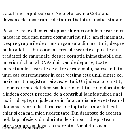
Cazul tinerei judecatoare Nicoleta Lavinia Cotofana –
dovada celei mai crunte dictaturi. Dictatura mafiei statale
Pe zi ce trece aflam cu stupoare lucruri oribile pe care nici
macar in cele mai negre cosmaruri nu ni le-am fi imaginat.
Despre grupurile de crima organizata din institutii, despre
mafia aflata la butoane in serviciile secrete capusate cu
tradatori de rang inalt, despre coruptia inimaginabila din
interiorul chiar al DNA-ului. Dar, de departe, toate
infractiunile savarsite de catre aceste mafii, palesc in fata
unui caz cutremurator in care victima este unul dintre cei
mai cinstiti magistrati ai acestei tari. Un judecator cinstit,
tanar, care si-a dat demisia dintr-o institutie din dorinta de
a judeca corect procese, de a contribui la infaptuirea unei
justitii drepte, un judecator in fata caruia orice cetatean al
Romaniei s-ar fi dus fara frica de faptul ca i s-ar fi facut
chiar si cea mai mica nedreptate. Din dragoste de aceasta
nobila profesie si din dorinta de a imparti dreptatea in
litera si spiritual legii s-a indreptat Nicoleta Lavinia
Citeste in continuare