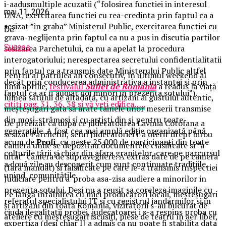
i-aadusmultiple acuzatii (“folosirea functiei in interesul
mai 11, 2026
DNA, exercitarea functiei cu rea-credinta prin faptul ca a
sesizat ”in graba” Ministerul Public, exercitarea functiei cu
De
grava-neglijenta prin faptul ca nu a pus in discutia partilor
Succes
sesizarea Parchetului, ca nu a apelat la procedura
interogatoriului; nerespectarea secretului confidentialitatii
prin faptul ca a transmis date Ministerului Public altfel
Pentru al patrulea an consecutiv, în ultimul weekend al
decât prin conducerea administrativa a instantei si prin
lunii aprilie,
festivalul
Suflet de România
a readus la viață
faptul ca ar fi audiat doi minori in prezenta sotului”).
lumea satului de altădată, cu artizani ai gustului autentic,
cititi pag. 31, 36, 38 și vă veți edifica…..
meșteșugari gata să arate tainele unor meserii transmise
din moși-strămoși și cu artiști din și pentru toate
De precizat ca dupa ce judecatoarea Lavinia Cotofana a
generațiile. A fost cea mai amplă ediție organizată până
sesizat Parchetul, seful Judecatoriei i-a oferit drept birou
acum de
Profi
, cu peste 25.000 de participanți din toate
camera unde se depozitau documentele clasificate si ”a
colțurile țării și chiar din afara granițelor, care pe parcursul
uitat” camera de supraveghere. A extras date de pe camera
a două zile au descoperit cum sunt continuate tradițiile,
(fara mandat) si falsificate pe care le-a transmis Inspectiei
unind comunitățile.
Judiciare pentru a”proba asa-zisa audiere a minorilor in
prezenta sotului. Desi nu a reusit sa coreleze imaginile cu
Pe lângă întâlnirea cu mici producători locali, meșteșugari
referatul specialistului IT si cu registrul jandarmilor si in
și artizani din toată România, vizitatorii s-au bucurat de
ciuda ilegalitatii probei, judecatoarei i s-a respins proba cu
ateliere cu meșteșugari iscusiți, piese de teatru în aer liber,
expertiza (desi chiar IJ a admis ca nu poate fi stabilita data