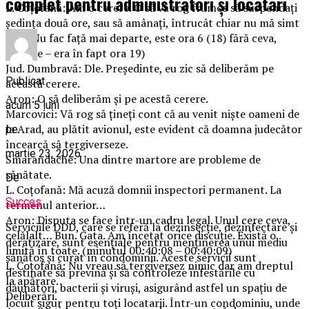
complet pentru administratori și locatari
L. Coțofană: Am o cerere. O să vă rog frumos să suspendați
ședința două ore, sau să amânați, întrucât chiar nu mă simt
bine. Nu fac față mai departe, este ora 6 (18) fără ceva,
(Eroare – era în fapt ora 19)
Jud. Dumbravă: Dle. Președinte, eu zic să deliberăm pe
Publicat
această cerere.
Aron: O să deliberăm și pe acestă cerere.
acum 5 luni
Marcovici: Vă rog să țineți cont că au venit niște oameni de
la Arad, au plătit avionul, este evident că doamna judecător
pe
încearcă să tergiverseze.
martie 23, 2026
Smarandache: Una dintre martore are probleme de
sănătate.
De
L. Coțofană: Mă acuză domnii inspectori permanent. La
Succes
termenul anterior…
Aron: Disputa se face într-un cadru legal. Unul cere ceva,
Serviciile DDD, care se referă la dezinsecție, dezinfectare și
celălalt… Bun. Gata. Am încetat orice discuție. Există o
deratizare, sunt esențiale pentru menținerea unui mediu
limită în toate. (minutul 00:40:08 – 00:40:09)
sănătos și curat în condominii. Aceste servicii sunt
L. Coțofană: Nu vreau să tergiversez nimic dar am dreptul
destinate să prevină și să controleze infestările cu
la apărare.
dăunători, bacterii și viruși, asigurând astfel un spațiu de
Deliberări.
locuit sigur pentru toți locatarii. Într-un condominiu, unde