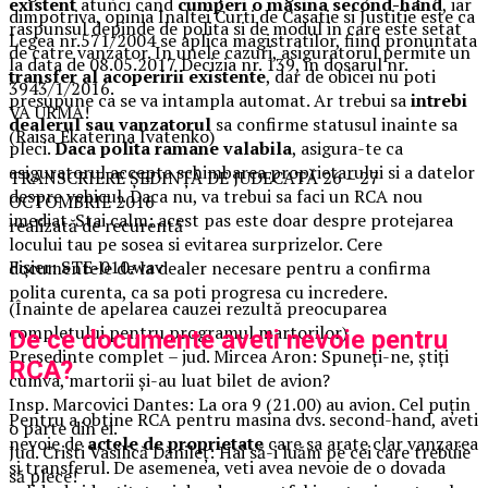
existent
atunci cand
cumperi o masina second-hand
, iar
dimpotriva, opinia Inaltei Curti de Casatie si Justitie este ca
raspunsul depinde de polita si de modul in care este setat
Legea nr.571/2004 se aplica magistratilor, fiind pronuntata
de catre vanzator. In unele cazuri, asiguratorul permite un
la data de 08.05.2017 Decizia nr. 139, in dosarul nr.
transfer al acoperirii existente
, dar de obicei nu poti
3943/1/2016.
presupune ca se va intampla automat. Ar trebui sa
intrebi
VA URMA!
dealerul sau vanzatorul
sa confirme statusul inainte sa
(Raisa Ekaterina Ivatenko)
pleci.
Daca polita ramane valabila
, asigura-te ca
asiguratorul accepta schimbarea proprietarului si a datelor
TRANSCRIERE ȘEDINȚĂ DE JUDECATĂ 26 – 27
despre vehicul. Daca nu, va trebui sa faci un RCA nou
OCTOMBRIE 2016
imediat. Stai calm: acest pas este doar despre protejarea
realizată de recurentă
locului tau pe sosea si evitarea surprizelor. Cere
Fișier: STE-010.wav
documentele de la dealer necesare pentru a confirma
polita curenta, ca sa poti progresa cu incredere.
(Înainte de apelarea cauzei rezultă preocuparea
completului pentru programul martorilor)
De ce documente aveti nevoie pentru
Președinte complet – jud. Mircea Aron: Spuneți-ne, știți
RCA?
cumva, martorii și-au luat bilet de avion?
Insp. Marcovici Dantes: La ora 9 (21.00) au avion. Cel puțin
Pentru a obtine RCA pentru masina dvs. second-hand, aveti
o parte din ei.
nevoie de
actele de proprietate
care sa arate clar vanzarea
Jud. Cristi Vasilică Dănileț: Hai să-i luăm pe cei care trebuie
si transferul. De asemenea, veti avea nevoie de o dovada
să plece!