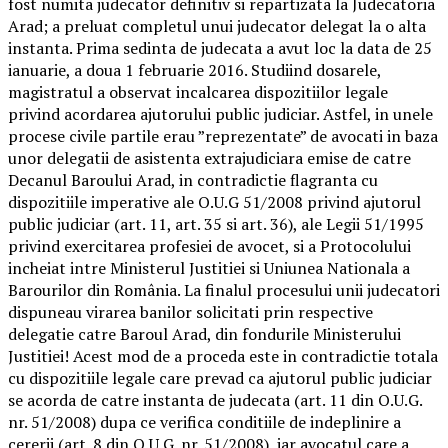
fost numita judecator definitiv si repartizata la Judecatoria
Arad; a preluat completul unui judecator delegat la o alta
instanta. Prima sedinta de judecata a avut loc la data de 25
ianuarie, a doua 1 februarie 2016. Studiind dosarele,
magistratul a observat incalcarea dispozitiilor legale
privind acordarea ajutorului public judiciar. Astfel, in unele
procese civile partile erau ”reprezentate” de avocati in baza
unor delegatii de asistenta extrajudiciara emise de catre
Decanul Baroului Arad, in contradictie flagranta cu
dispozitiile imperative ale O.U.G 51/2008 privind ajutorul
public judiciar (art. 11, art. 35 si art. 36), ale Legii 51/1995
privind exercitarea profesiei de avocet, si a Protocolului
incheiat intre Ministerul Justitiei si Uniunea Nationala a
Barourilor din România. La finalul procesului unii judecatori
dispuneau virarea banilor solicitati prin respective
delegatie catre Baroul Arad, din fondurile Ministerului
Justitiei! Acest mod de a proceda este in contradictie totala
cu dispozitiile legale care prevad ca ajutorul public judiciar
se acorda de catre instanta de judecata (art. 11 din O.U.G.
nr. 51/2008) dupa ce verifica conditiile de indeplinire a
cererii (art. 8 din O.U.G. nr. 51/2008), iar avocatul care a