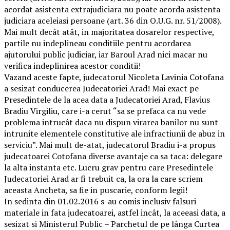
acordat asistenta extrajudiciara nu poate acorda asistenta
judiciara aceleiasi persoane (art. 36 din O.U.G. nr. 51/2008).
Mai mult decât atât, in majoritatea dosarelor respective,
partile nu indeplineau conditiile pentru acordarea
ajutorului public judiciar, iar Baroul Arad nici macar nu
verifica indeplinirea acestor conditii!
Vazand aceste fapte, judecatorul Nicoleta Lavinia Cotofana
a sesizat conducerea Judecatoriei Arad! Mai exact pe
Presedintele de la acea data a Judecatoriei Arad, Flavius
Bradiu Virgiliu, care i-a cerut “sa se prefaca ca nu vede
problema intrucât daca nu dispun virarea banilor nu sunt
intrunite elementele constitutive ale infractiunii de abuz in
serviciu”. Mai mult de-atat, judecatorul Bradiu i-a propus
judecatoarei Cotofana diverse avantaje ca sa taca: delegare
la alta instanta etc. Lucru grav pentru care Presedintele
Judecatoriei Arad ar fi trebuit ca, la ora la care scriem
aceasta Ancheta, sa fie in puscarie, conform legii!
In sedinta din 01.02.2016 s-au comis inclusiv falsuri
materiale in fata judecatoarei, astfel incât, la aceeasi data, a
sesizat si Ministerul Public – Parchetul de pe lânga Curtea