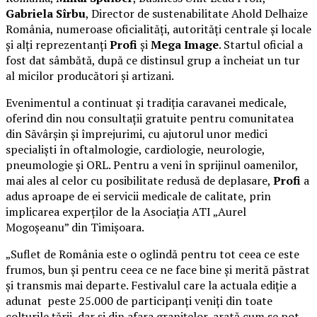
Gabriela Sîrbu
, Director de sustenabilitate Ahold Delhaize
România, numeroase oficialități, autorități centrale și locale
și alți reprezentanți
Profi
și
Mega Image
. Startul oficial a
fost dat sâmbătă, după ce distinsul grup a încheiat un tur
al micilor producători și artizani.
Evenimentul a continuat și tradiția caravanei medicale,
oferind din nou consultații gratuite pentru comunitatea
din Săvârșin și împrejurimi, cu ajutorul unor medici
specialiști în oftalmologie, cardiologie, neurologie,
pneumologie și ORL. Pentru a veni în sprijinul oamenilor,
mai ales al celor cu posibilitate redusă de deplasare,
Profi
a
adus aproape de ei servicii medicale de calitate, prin
implicarea experților de la Asociația ATI „Aurel
Mogoșeanu” din Timișoara.
„Suflet de România este o oglindă pentru tot ceea ce este
frumos, bun și pentru ceea ce ne face bine și merită păstrat
și transmis mai departe. Festivalul care la actuala ediție a
adunat peste 25.000 de participanți veniți din toate
colțurile țării, dar și din afara granițelor, arată cum se pot