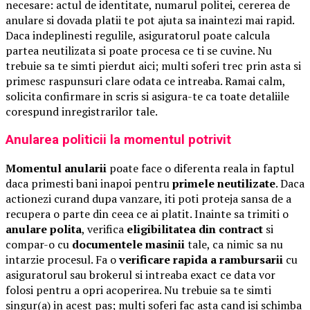
necesare: actul de identitate, numarul politei, cererea de
anulare si dovada platii te pot ajuta sa inaintezi mai rapid.
Daca indeplinesti regulile, asiguratorul poate calcula
partea neutilizata si poate procesa ce ti se cuvine. Nu
trebuie sa te simti pierdut aici; multi soferi trec prin asta si
primesc raspunsuri clare odata ce intreaba. Ramai calm,
solicita confirmare in scris si asigura-te ca toate detaliile
corespund inregistrarilor tale.
Anularea politicii la momentul potrivit
Momentul anularii
poate face o diferenta reala in faptul
daca primesti bani inapoi pentru
primele neutilizate
. Daca
actionezi curand dupa vanzare, iti poti proteja sansa de a
recupera o parte din ceea ce ai platit. Inainte sa trimiti o
anulare polita
, verifica
eligibilitatea din contract
si
compar-o cu
documentele masinii
tale, ca nimic sa nu
intarzie procesul. Fa o
verificare rapida a rambursarii
cu
asiguratorul sau brokerul si intreaba exact ce data vor
folosi pentru a opri acoperirea. Nu trebuie sa te simti
singur(a) in acest pas; multi soferi fac asta cand isi schimba