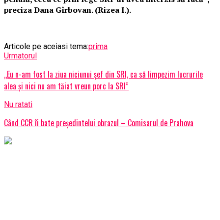
preciza Dana Gîrbovan. (Rizea I.).
Articole pe aceiasi tema:
prima
Urmatorul
„Eu n-am fost la ziua niciunui şef din SRI, ca să limpezim lucrurile
alea şi nici nu am tăiat vreun porc la SRI”
Nu ratati
Când CCR îi bate președintelui obrazul – Comisarul de Prahova