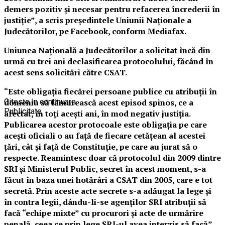
demers pozitiv şi necesar pentru refacerea încrederii în
justiţie”, a scris preşedintele Uniunii Naţionale a
Judecătorilor, pe Facebook, conform Mediafax.
Uniunea Naţională a Judecătorilor a solicitat încă din
urmă cu trei ani declasificarea protocolului, făcând în
acest sens solicitări către CSAT.
“Este obligaţia fiecărei persoane publice cu atribuţii în
domeniu să lămurească acest episod spinos, ce a
Citeste in continuare
Publicitate
afectat, în toţi aceşti ani, în mod negativ justiţia.
Publicarea acestor protocoale este obligaţia pe care
aceşti oficiali o au faţă de fiecare cetăţean al acestei
ţări, cât şi faţă de Constituţie, pe care au jurat să o
respecte. Reamintesc doar că protocolul din 2009 dintre
SRI şi Ministerul Public, secret în acest moment, s-a
făcut în baza unei hotărâri a CSAT din 2005, care e tot
secretă. Prin aceste acte secrete s-a adăugat la lege şi
în contra legii, dându-li-se agenţilor SRI atribuţii să
facă “echipe mixte” cu procurori şi acte de urmărire
penală, ceea ce prin lege SRI-ul avea interzis să facă”,