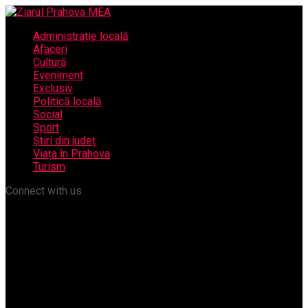
Administrație locală
Afaceri
Cultură
Eveniment
Exclusiv
Politică locală
Social
Sport
Știri din județ
Viața în Prahova
Turism
Connect with us