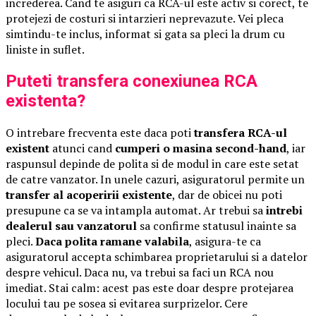
increderea. Cand te asiguri ca RCA-ul este activ si corect, te
protejezi de costuri si intarzieri neprevazute. Vei pleca
simtindu-te inclus, informat si gata sa pleci la drum cu
liniste in suflet.
Puteti transfera conexiunea RCA
existenta?
O intrebare frecventa este daca poti
transfera RCA-ul
existent
atunci cand
cumperi o masina second-hand
, iar
raspunsul depinde de polita si de modul in care este setat
de catre vanzator. In unele cazuri, asiguratorul permite un
transfer al acoperirii existente
, dar de obicei nu poti
presupune ca se va intampla automat. Ar trebui sa
intrebi
dealerul sau vanzatorul
sa confirme statusul inainte sa
pleci.
Daca polita ramane valabila
, asigura-te ca
asiguratorul accepta schimbarea proprietarului si a datelor
despre vehicul. Daca nu, va trebui sa faci un RCA nou
imediat. Stai calm: acest pas este doar despre protejarea
locului tau pe sosea si evitarea surprizelor. Cere