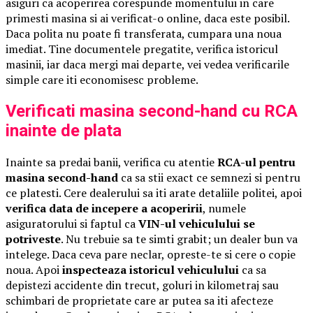
asiguri ca acoperirea corespunde momentului in care
primesti masina si ai verificat-o online, daca este posibil.
Daca polita nu poate fi transferata, cumpara una noua
imediat. Tine documentele pregatite, verifica istoricul
masinii, iar daca mergi mai departe, vei vedea verificarile
simple care iti economisesc probleme.
Verificati masina second-hand cu RCA
inainte de plata
Inainte sa predai banii, verifica cu atentie
RCA-ul pentru
masina second-hand
ca sa stii exact ce semnezi si pentru
ce platesti. Cere dealerului sa iti arate detaliile politei, apoi
verifica data de incepere a acoperirii
, numele
asiguratorului si faptul ca
VIN-ul vehiculului se
potriveste
. Nu trebuie sa te simti grabit; un dealer bun va
intelege. Daca ceva pare neclar, opreste-te si cere o copie
noua. Apoi
inspecteaza istoricul vehiculului
ca sa
depistezi accidente din trecut, goluri in kilometraj sau
schimbari de proprietate care ar putea sa iti afecteze