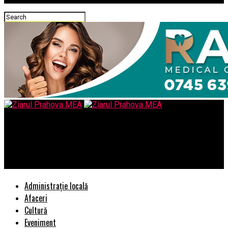
Ziarul Prahova MEA
Uniunea Naţională a Judecătorilor a solicitat încă din urmă cu
trei ani declasificarea protocolului – Comisarul de Prahova
Administrație locală
Afaceri
Cultură
Eveniment