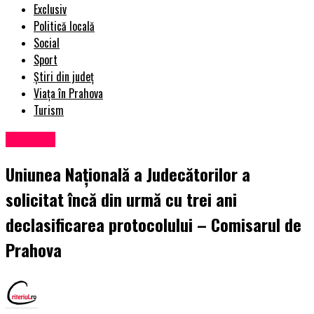
Exclusiv
Politică locală
Social
Sport
Știri din județ
Viața în Prahova
Turism
Exclusiv
Uniunea Naţională a Judecătorilor a
solicitat încă din urmă cu trei ani
declasificarea protocolului – Comisarul de
Prahova