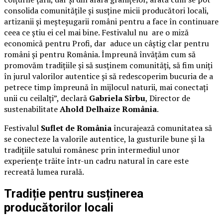
consolida comunitățile și susține micii producători locali,
artizanii și meșteșugarii români pentru a face în continuare
ceea ce știu ei cel mai bine. Festivalul nu are o miză
economică pentru Profi, dar aduce un câștig clar pentru
români și pentru România. Împreună învățăm cum să
promovăm tradițiile și să susținem comunități, să fim uniți
în jurul valorilor autentice și să redescoperim bucuria de a
petrece timp împreună în mijlocul naturii, mai conectați
unii cu ceilalți”, declară
Gabriela Sîrbu
, Director de
sustenabilitate
Ahold Delhaize România
.
Festivalul
Suflet de România
încurajează comunitatea să
se conecteze la valorile autentice, la gusturile bune și la
tradițiile satului românesc prin intermediul unor
experiențe trăite într-un cadru natural în care este
recreată lumea rurală.
Tradiție pentru susținerea
producătorilor locali