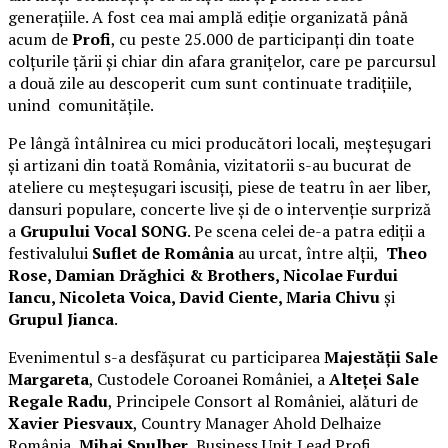
generațiile. A fost cea mai amplă ediție organizată până
acum de
Profi
, cu peste 25.000 de participanți din toate
colțurile țării și chiar din afara granițelor, care pe parcursul
a două zile au descoperit cum sunt continuate tradițiile,
unind comunitățile.
Pe lângă întâlnirea cu mici producători locali, meșteșugari
și artizani din toată România, vizitatorii s-au bucurat de
ateliere cu meșteșugari iscusiți, piese de teatru în aer liber,
dansuri populare, concerte live și de o intervenție surpriză
a
Grupului Vocal SONG
. Pe scena celei de-a patra ediții a
festivalului
Suflet de România
au urcat, între alții,
Theo
Rose, Damian Drăghici & Brothers, Nicolae Furdui
Iancu, Nicoleta Voica, David Ciente, Maria Chivu
și
Grupul Jianca
.
Evenimentul s-a desfășurat cu participarea
Majestății Sale
Margareta
, Custodele Coroanei României, a
Alteței Sale
Regale Radu
, Principele Consort al României, alături de
Xavier Piesvaux
, Country Manager Ahold Delhaize
România,
Mihai Spulber
, Business Unit Lead Profi,