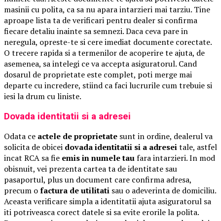
masinii cu polita, ca sa nu apara intarzieri mai tarziu. Tine
aproape lista ta de verificari pentru dealer si confirma
fiecare detaliu inainte sa semnezi. Daca ceva pare in
neregula, opreste-te si cere imediat documente corectate.
O trecere rapida si a termenilor de acoperire te ajuta, de
asemenea, sa intelegi ce va accepta asiguratorul. Cand
dosarul de proprietate este complet, poti merge mai
departe cu incredere, stiind ca faci lucrurile cum trebuie si
iesi la drum cu liniste.
Dovada identitatii si a adresei
Odata ce
actele de proprietate
sunt in ordine, dealerul va
solicita de obicei
dovada identitatii si a adresei
tale, astfel
incat RCA sa fie
emis in numele tau
fara intarzieri. In mod
obisnuit, vei prezenta cartea ta de identitate sau
pasaportul, plus un document care confirma adresa,
precum o
factura de utilitati
sau o adeverinta de domiciliu.
Aceasta verificare simpla a identitatii ajuta asiguratorul sa
iti potriveasca corect datele si sa evite erorile la polita.