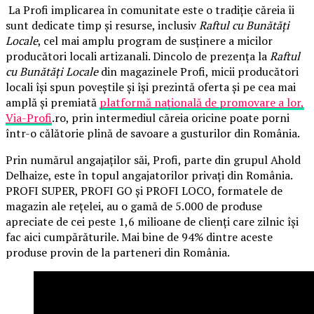
La Profi implicarea în comunitate este o tradiție căreia îi
sunt dedicate timp și resurse, inclusiv
Raftul cu Bunătăți
Locale
, cel mai amplu program de susținere a micilor
producători locali artizanali. Dincolo de prezența la
Raftul
cu Bunătăți Locale
din magazinele Profi, micii producători
locali își spun poveștile și își prezintă oferta și pe cea mai
amplă și premiată
platformă națională de promovare a lor,
Via-Profi
.ro, prin intermediul căreia oricine poate porni
într-o călătorie plină de savoare a gusturilor din România.
Prin numărul angajaților săi, Profi, parte din grupul Ahold
Delhaize, este în topul angajatorilor privați din România.
PROFI SUPER, PROFI GO și PROFI LOCO, formatele de
magazin ale rețelei, au o gamă de 5.000 de produse
apreciate de cei peste 1,6 milioane de clienți care zilnic își
fac aici cumpărăturile. Mai bine de 94% dintre aceste
produse provin de la parteneri din România.