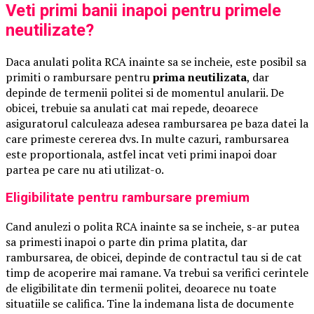
Veti primi banii inapoi pentru primele
neutilizate?
Daca anulati polita RCA inainte sa se incheie, este posibil sa
primiti o rambursare pentru
prima neutilizata
, dar
depinde de termenii politei si de momentul anularii. De
obicei, trebuie sa anulati cat mai repede, deoarece
asiguratorul calculeaza adesea rambursarea pe baza datei la
care primeste cererea dvs. In multe cazuri, rambursarea
este proportionala, astfel incat veti primi inapoi doar
partea pe care nu ati utilizat-o.
Eligibilitate pentru rambursare premium
Cand anulezi o polita RCA inainte sa se incheie, s-ar putea
sa primesti inapoi o parte din prima platita, dar
rambursarea, de obicei, depinde de contractul tau si de cat
timp de acoperire mai ramane. Va trebui sa verifici cerintele
de eligibilitate din termenii politei, deoarece nu toate
situatiile se califica. Tine la indemana lista de documente