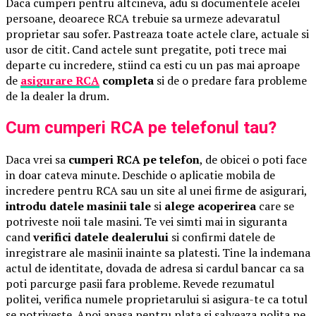
Daca cumperi pentru altcineva, adu si documentele acelei
persoane, deoarece RCA trebuie sa urmeze adevaratul
proprietar sau sofer. Pastreaza toate actele clare, actuale si
usor de citit. Cand actele sunt pregatite, poti trece mai
departe cu incredere, stiind ca esti cu un pas mai aproape
de
asigurare RCA
completa
si de o predare fara probleme
de la dealer la drum.
Cum cumperi RCA pe telefonul tau?
Daca vrei sa
cumperi RCA pe telefon
, de obicei o poti face
in doar cateva minute. Deschide o aplicatie mobila de
incredere pentru RCA sau un site al unei firme de asigurari,
introdu datele masinii tale
si
alege acoperirea
care se
potriveste noii tale masini. Te vei simti mai in siguranta
cand
verifici datele dealerului
si confirmi datele de
inregistrare ale masinii inainte sa platesti. Tine la indemana
actul de identitate, dovada de adresa si cardul bancar ca sa
poti parcurge pasii fara probleme. Revede rezumatul
politei, verifica numele proprietarului si asigura-te ca totul
se potriveste. Apoi apasa pentru plata si salveaza polita pe