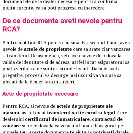
documentele de la dealer necesare pentru a confirma
polita curenta, ca sa poti progresa cu incredere.
De ce documente aveti nevoie pentru
RCA?
Pentru a obtine RCA pentru masina dvs. second-hand, aveti
nevoie de
actele de proprietate
care sa arate clar vanzarea
si transferul. De asemenea, veti avea nevoie de o dovada
valida de identitate si de adresa, astfel incat asiguratorul sa
poata verifica cine sunteti si unde locuiti. Daca le aveti
pregatite, procesul va decurge mai usor si va va ajuta sa
plecati de la dealer fara intarzieri.
Acte de proprietate necesare
Pentru RCA, ai nevoie de
actele de proprietate ale
masinii
, astfel incat
transferul sa fie curat si legal
. Cere
dealerului
certificatul de inmatriculare
,
contractul de
vanzare
si orice dovada ca vehiculul poate fi asigurat pe
numele tau. Aceste documente te ajuta sa potrivesti datele