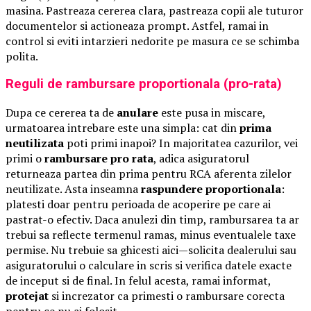
masina. Pastreaza cererea clara, pastreaza copii ale tuturor
documentelor si actioneaza prompt. Astfel, ramai in
control si eviti intarzieri nedorite pe masura ce se schimba
polita.
Reguli de rambursare proportionala (pro-rata)
Dupa ce cererea ta de
anulare
este pusa in miscare,
urmatoarea intrebare este una simpla: cat din
prima
neutilizata
poti primi inapoi? In majoritatea cazurilor, vei
primi o
rambursare pro rata
, adica asiguratorul
returneaza partea din prima pentru RCA aferenta zilelor
neutilizate. Asta inseamna
raspundere proportionala
:
platesti doar pentru perioada de acoperire pe care ai
pastrat-o efectiv. Daca anulezi din timp, rambursarea ta ar
trebui sa reflecte termenul ramas, minus eventualele taxe
permise. Nu trebuie sa ghicesti aici—solicita dealerului sau
asiguratorului o calculare in scris si verifica datele exacte
de inceput si de final. In felul acesta, ramai informat,
protejat
si increzator ca primesti o rambursare corecta
pentru ce nu ai folosit.