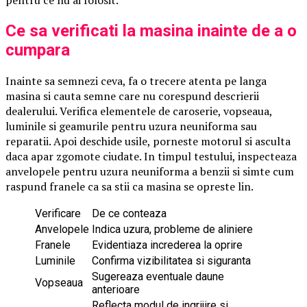
Ce sa verificati la masina inainte de a o
cumpara
Inainte sa semnezi ceva, fa o trecere atenta pe langa
masina si cauta semne care nu corespund descrierii
dealerului. Verifica elementele de caroserie, vopseaua,
luminile si geamurile pentru uzura neuniforma sau
reparatii. Apoi deschide usile, porneste motorul si asculta
daca apar zgomote ciudate. In timpul testului, inspecteaza
anvelopele pentru uzura neuniforma a benzii si simte cum
raspund franele ca sa stii ca masina se opreste lin.
Verificare
De ce conteaza
Anvelopele
Indica uzura, probleme de aliniere
Franele
Evidentiaza increderea la oprire
Luminile
Confirma vizibilitatea si siguranta
Sugereaza eventuale daune
Vopseaua
anterioare
Reflecta modul de ingrijire si