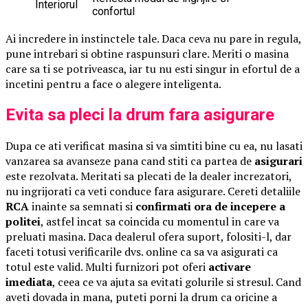
Interiorul
confortul
Ai incredere in instinctele tale. Daca ceva nu pare in regula,
pune intrebari si obtine raspunsuri clare. Meriti o masina
care sa ti se potriveasca, iar tu nu esti singur in efortul de a
incetini pentru a face o alegere inteligenta.
Evita sa pleci la drum fara asigurare
Dupa ce ati verificat masina si va simtiti bine cu ea, nu lasati
vanzarea sa avanseze pana cand stiti ca partea de
asigurari
este rezolvata. Meritati sa plecati de la dealer increzatori,
nu ingrijorati ca veti conduce fara asigurare. Cereti detaliile
RCA
inainte sa semnati si
confirmati ora de incepere a
politei
, astfel incat sa coincida cu momentul in care va
preluati masina. Daca dealerul ofera suport, folositi-l, dar
faceti totusi verificarile dvs. online ca sa va asigurati ca
totul este valid. Multi furnizori pot oferi
activare
imediata
, ceea ce va ajuta sa evitati golurile si stresul. Cand
aveti dovada in mana, puteti porni la drum ca oricine a