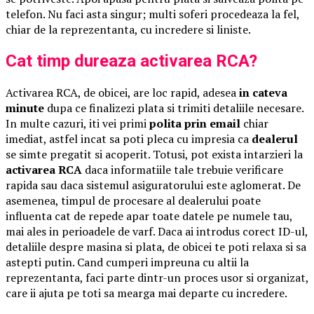
telefon. Nu faci asta singur; multi soferi procedeaza la fel,
chiar de la reprezentanta, cu incredere si liniste.
Cat timp dureaza activarea RCA?
Activarea RCA, de obicei, are loc rapid, adesea
in cateva
minute
dupa ce finalizezi plata si trimiti detaliile necesare.
In multe cazuri, iti vei primi
polita prin email
chiar
imediat, astfel incat sa poti pleca cu impresia ca
dealerul
se simte pregatit si acoperit. Totusi, pot exista intarzieri la
activarea RCA
daca informatiile tale trebuie verificare
rapida sau daca sistemul asiguratorului este aglomerat. De
asemenea, timpul de procesare al dealerului poate
influenta cat de repede apar toate datele pe numele tau,
mai ales in perioadele de varf. Daca ai introdus corect ID-ul,
detaliile despre masina si plata, de obicei te poti relaxa si sa
astepti putin. Cand cumperi impreuna cu altii la
reprezentanta, faci parte dintr-un proces usor si organizat,
care ii ajuta pe toti sa mearga mai departe cu incredere.