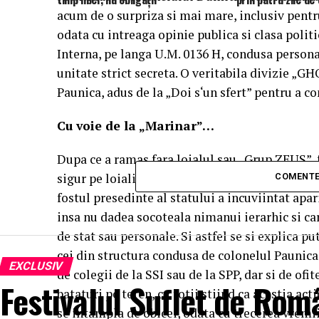
acum de o surpriza si mai mare, inclusiv pentru 
odata cu intreaga opinie publica si clasa polit
Interna, pe langa U.M. 0136 H, condusa persona
unitate strict secreta. O veritabila divizie „G
Paunica, adus de la „Doi s‘un sfert” pentru a 
Cu voie de la „Marinar”…
Dupa ce a ramas fara loialul sau „Grup ZEUS”, 
sigur pe loialitatea unora dintre ofiterii SPP c
COMENTE
fostul presedinte al statului a incuviintat apar
insa nu dadea socoteala nimanui ierarhic si ca
de stat sau personale. Si astfel se si explica p
cei din structura condusa de colonelul Paunica
EXCLUSIV
de colegii de la SSI sau de la SPP, dar si de ofit
Festivalul Suflet de Rom
bataturi pe teren, cu totii stiind ca acestia ac
se intampla de obicei, odata cu trecerea vremii