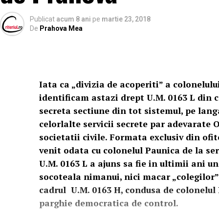
Publicat
acum 8 ani
pe
martie 23, 2018
De
Prahova Mea
Iata ca „divizia de acoperiti” a colonelulu
identificam astazi drept U.M. 0163 L din 
secreta sectiune din tot sistemul, pe lang
celorlalte servicii secrete par adevarate
societatii civile. Formata exclusiv din ofit
venit odata cu colonelul Paunica de la serv
U.M. 0163 L a ajuns sa fie in ultimii ani u
socoteala nimanui, nici macar „colegilor” 
cadrul U.M. 0163 H, condusa de colonelul
parghie democratica de control.