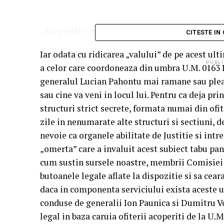
„Acoperitii” colonelului Paunica, scosi la lum
CITESTE IN
Iar odata cu ridicarea „valului” de pe acest ult
PUBLI
a celor care coordoneaza din umbra U.M. 0163 
generalul Lucian Pahontu mai ramane sau pleac
sau cine va veni in locul lui. Pentru ca deja p
structuri strict secrete, formata numai din ofit
zile in nenumarate alte structuri si sectiuni, dej
nevoie ca organele abilitate de Justitie si int
„omerta” care a invaluit acest subiect tabu pan
cum sustin sursele noastre, membrii Comisiei
butoanele legale aflate la dispozitie si sa cear
daca in componenta serviciului exista aceste un
conduse de generalii Ion Paunica si Dumitru Vor
legal in baza caruia ofiterii acoperiti de la U