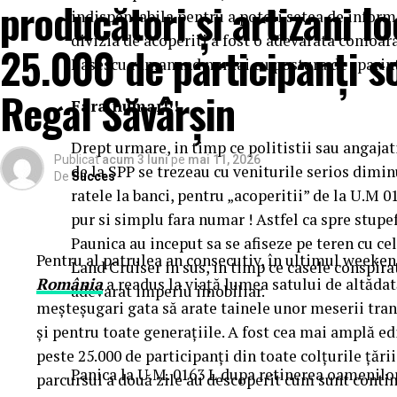
producători și artizani lo
indispensabila pentru a potoli setea de informat
divizia de acoperiti a fost o adevarata comoar
25.000 de participanți s
Basescu ramanand numai cu postura de „parint
Regal Săvârșin
Fara numar!!!
Drept urmare, in timp ce politistii sau angajatii
Publicat
acum 3 luni
pe
mai 11, 2026
de la SPP se trezeau cu veniturile serios dimin
De
Succes
ratele la banci, pentru „acoperitii” de la U.M 0
pur si simplu fara numar ! Astfel ca spre stupef
Paunica au inceput sa se afiseze pe teren cu ce
Pentru al patrulea an consecutiv, în ultimul weekend
Land Cruiser in sus, in timp ce casele conspira
România
a readus la viață lumea satului de altădată
adevarat imperiu imobiliar.
meșteșugari gata să arate tainele unor meserii tran
și pentru toate generațiile. A fost cea mai amplă 
peste 25.000 de participanți din toate colțurile țării
Panica la U.M. 0163 L dupa retinerea oamenilo
parcursul a două zile au descoperit cum sunt contin