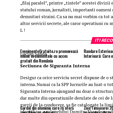
„filaj paralel”, printre „tintele” acestei divizii
statului roman, jurnalisti, importanti oameni 
demnitari straini. Ca sa nu mai vorbim ca tot ac
altor servicii secrete, ale caror operatiuni cu m
L !
ITI RE
EvenimenteGratuite.ro promovează
Randare Exterioa
Lucian Sanda
online evenimentele cu acces
Interioară: Care 
gratuit din România
Sectiunea de Siguranta Interna
Desigur ca orice serviciu secret dispune de o 
interna. Numai ca la SPP lucrurile au luat-o to
Siguranta Interna ajungand nu doar o structur
dar multe din operatiunile derulate de cei de 
garzii de la conducere, sa fie catalogate la limi
Gardul din aluminiu care îți oferă
Ziua Timișoarei 2
identifiare a colonelului Dumitru Voroneanu dr
timp liber, nu obligații
prin patru zile d