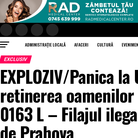
ADMINISTRAȚIE LOCALĂ
AFACERI
CULTURĂ
EVENIME
EXCLUSIV
EXPLOZIV/Panica la 
retinerea oamenilor
0163 L – Filajul ileg
de Prahova