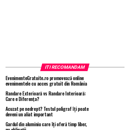
IONEL
[4]
si
PETRACHE CANDEA
[5]
,
coloneii
PALTANEA CORNELIU
[6]
,
BUCUR DANIEL
[7]
si
DUMITRACHE GHEORGHE
[8]
,
mr. (r) DOBIRCIANU
SORIN
[9]
, majoritatea cu legaturi infractionale directe
in Prahova sau / si cu activitatea Sectiei Judetene de
Informatii Prahova.
In concluzie:
Am considerat necesar a face toate aceste
precizari (unele exhaustive) pentru ca dv.:
ITI RECOMANDAM
EvenimenteGratuite.ro promovează online
evenimentele cu acces gratuit din România
Randare Exterioară vs Randare Interioară:
sa aveti reprezentarea seriozitatii subsemnatului
Care e Diferența?
cu privire la acest demers si pentru a va contura
Acuzat pe nedrept? Testul poligraf îţi poate
certitudinea ca nominalizarea persoanelor
deveni un aliat important
suspecte, actiunilor / inactiunilor penale ale
acestora, a imprejurarilor si celorlalte elemente
Gardul din aluminiu care îți oferă timp liber,
nu obligații
relevante, este realizata cu toata responsabilitatea;