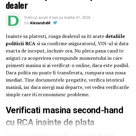
Alteței Sale Regale Radu
, Principele Consort al
dealer
14.08.2014 Cu deosebit respect,
României, alături de
Xavier Piesvaux
, Country Manager
Ahold Delhaize România,
Mihai Spulber
, Business Unit
Publicat
acum 4 luni
pe
martie 31, 2026
Lead Profi,
Gabriela Sîrbu
, Director de sustenabilitate
De
AlexandraM
Ahold Delhaize România, numeroase oficialități,
Inainte sa platesti, roaga dealerul sa iti arate
detaliile
autorități centrale și locale și alți reprezentanți
Profi
și
politicii RCA
si sa confirme asiguratorul, VIN-ul si data
Mega Image
. Startul oficial a fost dat sâmbătă, după ce
exacta de inceput, inclusiv ora. Nu pleca pana cand te
distinsul grup a încheiat un tur al micilor producători și
asiguri ca acoperirea corespunde momentului in care
artizani.
DOMNULUI TIBERIU MIHAIL NITU, PROCUROR
primesti masina si ai verificat-o online, daca este posibil.
GENERAL AL PARCHETULUI DE PE LANGA INALTA
Evenimentul a continuat și tradiția caravanei medicale,
Daca polita nu poate fi transferata, cumpara una noua
CURTE DE CASATIE SI JUSTITIE
oferind din nou consultații gratuite pentru comunitatea
imediat. Tine documentele pregatite, verifica istoricul
din Săvârșin și împrejurimi, cu ajutorul unor medici
masinii, iar daca mergi mai departe, vei vedea verificarile
[1]
Am indeplinit functiile de sef al Sectoarelor
specialiști în oftalmologie, cardiologie, neurologie,
simple care iti economisesc probleme.
Contraspionaj economic (in prezent Securitate
pneumologie și ORL. Pentru a veni în sprijinul
Economica), Antiterorism / Prevenire si Combatere
Verificati masina second-hand
oamenilor, mai ales al celor cu posibilitate redusă de
Terorism, Contraspionaj, precum si al
deplasare,
Profi
a adus aproape de ei servicii medicale de
Compartimentului Juridic si al Biroului Informativ
cu RCA inainte de plata
calitate, prin implicarea experților de la Asociația ATI
Antiterorism, activand succesiv la Directia (fosta Sectie)
„Aurel Mogoșeanu” din Timișoara.
Judeteana de Informatii Prahova sau, dupa caz, pe langa
Inainte sa predai banii, verifica cu atentie
RCA-ul