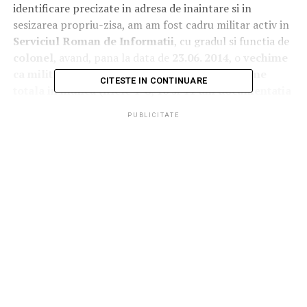
identificare precizate in adresa de inaintare si in
sesizarea propriu-zisa, am am fost cadru militar activ in
Serviciul Roman de Informatii
, cu gradul si functia de
colonel
, avand, pana la data de
23.06. 2014
, o
vechime
ca militar
de aproximativ
19 ani
si
30 ani vechime
CITESTE IN CONTINUARE
totala in munca
(filele 1-8, 10 si 11 din documentatia
anexata)
.
PUBLICITATE
Prin
Ordinul directorului SRI nr. 0207 din 23.06.2014
,
am fost trecut in rezerva abuziv, din oficiu, din motive
considerate a-mi fi imputabile, in baza art. 85, alin. 1, lit.
m (nerevalidarea certificatului de securitate) si alin. 2
din
Statutul cadrelor militare
, acesta fiind cel din urma
act administrativ netemeinic si nelegal care a incheiat o
serie diversa de abuzuri savarsite fata de mine si de alti
doi colegi de serviciu in perioada aproximativa
noiembrie 2013 – iunie 2014
(asa cum detaliez si
argumentez in
Sesizare
).