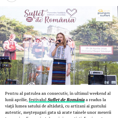
exista
interes public
in realizarea obiectivelor
actiunii penale (condamnarea faptuitorilor, preventia
generala, evitarea unei noi decredibilizarii a SRI in
spatiul public, in fata societatii civile si a puterilor in
stat).
Nu in ultimul rand, va informez ca, la
Directia
Nationala Anticoruptie
, au fost inregistrate doua
cauze penale privindu-l pe
colonelul SRI MARIN
CONSTANTIN
:
la Sectia a IV-a de combatere a infractiunilor de
coruptie savarsite de militari, dosar
83 / P /2014
urmare denuntului depus de
mr. (r) SRI FLOREA
DANIEL
din Ploiesti impotriva
col. SRI
MARIN
Pentru al patrulea an consecutiv, în ultimul weekend al
CONSTANTIN si altii
, dosarul fiind repartizat
lunii aprilie,
festivalul
Suflet de România
a readus la
domnului procuror militar g-ral. brig. dr.
viață lumea satului de altădată, cu artizani ai gustului
LUPULESCU NICOLAE, delegat de la PICCJ –
autentic, meșteșugari gata să arate tainele unor meserii
Sectia Parchetelor Militare, la Directia