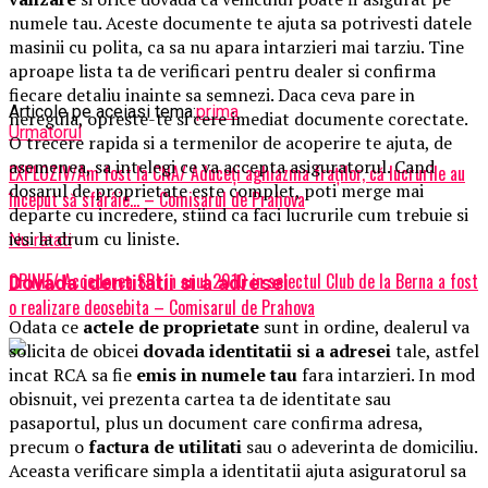
numele tau. Aceste documente te ajuta sa potrivesti datele
masinii cu polita, ca sa nu apara intarzieri mai tarziu. Tine
aproape lista ta de verificari pentru dealer si confirma
fiecare detaliu inainte sa semnezi. Daca ceva pare in
Articole pe aceiasi tema:
prima
neregula, opreste-te si cere imediat documente corectate.
Urmatorul
O trecere rapida si a termenilor de acoperire te ajuta, de
asemenea, sa intelegi ce va accepta asiguratorul. Cand
EXPLOZIV/Am fost la CNA/ Aduceți aghiazma fraților, că lucrurile au
dosarul de proprietate este complet, poti merge mai
început să sfârâie… – Comisarul de Prahova
departe cu incredere, stiind ca faci lucrurile cum trebuie si
iesi la drum cu liniste.
Nu ratati
OPINIE/ Accederea SRI in anul 2010 in selectul Club de la Berna a fost
Dovada identitatii si a adresei
o realizare deosebita – Comisarul de Prahova
Odata ce
actele de proprietate
sunt in ordine, dealerul va
solicita de obicei
dovada identitatii si a adresei
tale, astfel
incat RCA sa fie
emis in numele tau
fara intarzieri. In mod
obisnuit, vei prezenta cartea ta de identitate sau
pasaportul, plus un document care confirma adresa,
precum o
factura de utilitati
sau o adeverinta de domiciliu.
Aceasta verificare simpla a identitatii ajuta asiguratorul sa