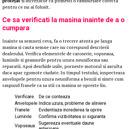
protejat
si increzator ca primesti o rambursare corecta
pentru ce nu ai folosit.
Ce sa verificati la masina inainte de a o
cumpara
Inainte sa semnezi ceva, fa o trecere atenta pe langa
masina si cauta semne care nu corespund descrierii
dealerului. Verifica elementele de caroserie, vopseaua,
luminile si geamurile pentru uzura neuniforma sau
reparatii. Apoi deschide usile, porneste motorul si asculta
daca apar zgomote ciudate. In timpul testului, inspecteaza
anvelopele pentru uzura neuniforma a benzii si simte cum
raspund franele ca sa stii ca masina se opreste lin.
Verificare
De ce conteaza
Anvelopele
Indica uzura, probleme de aliniere
Franele
Evidentiaza increderea la oprire
Luminile
Confirma vizibilitatea si siguranta
Sugereaza eventuale daune
Vopseaua
anterioare