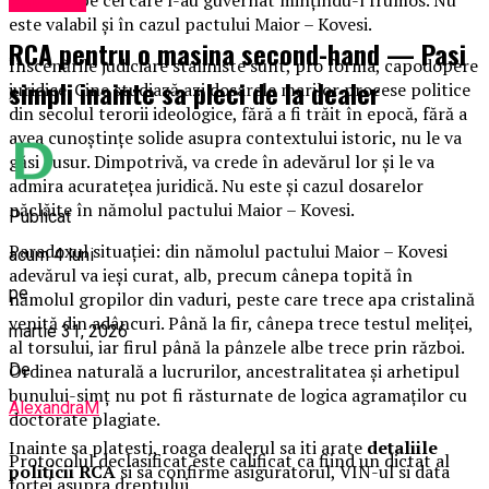
Exclusiv
este valabil și în cazul pactului Maior – Kovesi.
RCA pentru o masina second-hand — Pasi
Înscenările judiciare staliniste sunt, pro forma, capodopere
simpli inainte sa pleci de la dealer
juridice. Cine studiază azi dosarele marilor procese politice
din secolul terorii ideologice, fără a fi trăit în epocă, fără a
avea cunoștințe solide asupra contextului istoric, nu le va
găsi cusur. Dimpotrivă, va crede în adevărul lor și le va
admira acuratețea juridică. Nu este și cazul dosarelor
năclăite în nămolul pactului Maior – Kovesi.
Publicat
Paradoxul situației: din nămolul pactului Maior – Kovesi
acum 4 luni
adevărul va ieși curat, alb, precum cânepa topită în
pe
nămolul gropilor din vaduri, peste care trece apa cristalină
venită din adâncuri. Până la fir, cânepa trece testul meliței,
martie 31, 2026
al torsului, iar firul până la pânzele albe trece prin război.
De
Ordinea naturală a lucrurilor, ancestralitatea și arhetipul
bunului-simț nu pot fi răsturnate de logica agramaților cu
AlexandraM
doctorate plagiate.
Inainte sa platesti, roaga dealerul sa iti arate
detaliile
Protocolul declasificat este calificat ca fiind un dictat al
politicii RCA
si sa confirme asiguratorul, VIN-ul si data
forței asupra dreptului.