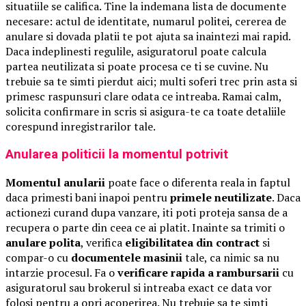
situatiile se califica. Tine la indemana lista de documente
necesare: actul de identitate, numarul politei, cererea de
anulare si dovada platii te pot ajuta sa inaintezi mai rapid.
Daca indeplinesti regulile, asiguratorul poate calcula
partea neutilizata si poate procesa ce ti se cuvine. Nu
trebuie sa te simti pierdut aici; multi soferi trec prin asta si
primesc raspunsuri clare odata ce intreaba. Ramai calm,
solicita confirmare in scris si asigura-te ca toate detaliile
corespund inregistrarilor tale.
Anularea politicii la momentul potrivit
Momentul anularii
poate face o diferenta reala in faptul
daca primesti bani inapoi pentru
primele neutilizate
. Daca
actionezi curand dupa vanzare, iti poti proteja sansa de a
recupera o parte din ceea ce ai platit. Inainte sa trimiti o
anulare polita
, verifica
eligibilitatea din contract
si
compar-o cu
documentele masinii
tale, ca nimic sa nu
intarzie procesul. Fa o
verificare rapida a rambursarii
cu
asiguratorul sau brokerul si intreaba exact ce data vor
folosi pentru a opri acoperirea. Nu trebuie sa te simti