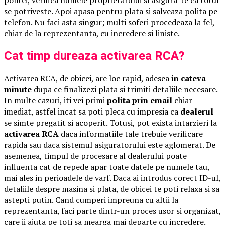
politei, verifica numele proprietarului si asigura-te ca totul
se potriveste. Apoi apasa pentru plata si salveaza polita pe
telefon. Nu faci asta singur; multi soferi procedeaza la fel,
chiar de la reprezentanta, cu incredere si liniste.
Cat timp dureaza activarea RCA?
Activarea RCA, de obicei, are loc rapid, adesea
in cateva
minute
dupa ce finalizezi plata si trimiti detaliile necesare.
In multe cazuri, iti vei primi
polita prin email
chiar
imediat, astfel incat sa poti pleca cu impresia ca
dealerul
se simte pregatit si acoperit. Totusi, pot exista intarzieri la
activarea RCA
daca informatiile tale trebuie verificare
rapida sau daca sistemul asiguratorului este aglomerat. De
asemenea, timpul de procesare al dealerului poate
influenta cat de repede apar toate datele pe numele tau,
mai ales in perioadele de varf. Daca ai introdus corect ID-ul,
detaliile despre masina si plata, de obicei te poti relaxa si sa
astepti putin. Cand cumperi impreuna cu altii la
reprezentanta, faci parte dintr-un proces usor si organizat,
care ii ajuta pe toti sa mearga mai departe cu incredere.