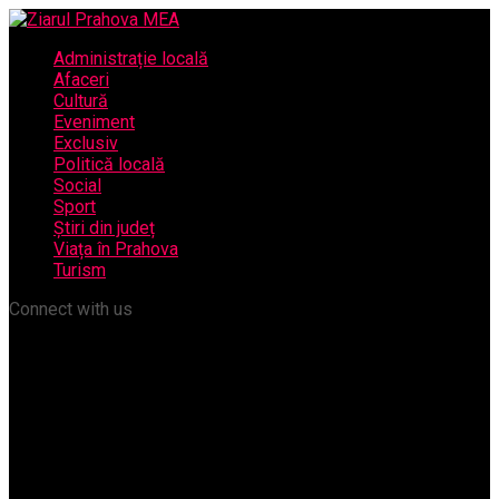
Administrație locală
Afaceri
Cultură
Eveniment
Exclusiv
Politică locală
Social
Sport
Știri din județ
Viața în Prahova
Turism
Connect with us