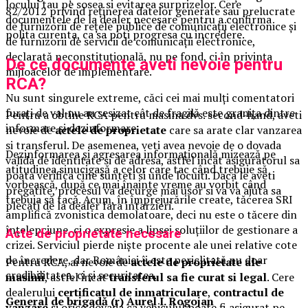
locului tau pe sosea si evitarea surprizelor. Cere
82/2012 privind reţinerea datelor generate sau prelucrate
documentele de la dealer necesare pentru a confirma
de furnizorii de reţele publice de comunicaţii electronice şi
polita curenta, ca sa poti progresa cu incredere.
de furnizorii de servicii de comunicaţii electronice,
declarată neconstituțională, nu pe fond, ci în privința
De ce documente aveti nevoie pentru
mijloacelor de implementare.
RCA?
Nu sunt singurele extreme, căci cei mai mulți comentatori
furați de val nu au sesizat cât de fragilă este granița dintre
Pentru a obtine RCA pentru masina dvs. second-hand, aveti
informare și dezinformare.
nevoie de
actele de proprietate
care sa arate clar vanzarea
si transferul. De asemenea, veti avea nevoie de o dovada
Dezinformarea și agresarea informațională mizează pe
valida de identitate si de adresa, astfel incat asiguratorul sa
atitudinea sinucigașă a celor care tac când trebuie să
poata verifica cine sunteti si unde locuiti. Daca le aveti
vorbească, după ce mai înainte vreme au vorbit când
pregatite, procesul va decurge mai usor si va va ajuta sa
trebuia să tacă. Acum, în împrejurările create, tăcerea SRI
plecati de la dealer fara intarzieri.
amplifică zvonistica demolatoare, deci nu este o tăcere din
înțelepciune, ci o expresie a lipsei soluțiilor de gestionare a
Acte de proprietate necesare
crizei. Serviciul pierde niște procente ale unei relative cote
de încredere, dar României îi este periclitată nu doar
Pentru RCA, ai nevoie de
actele de proprietate ale
credibilitatea, ci şi securitatea.
masinii
, astfel incat
transferul sa fie curat si legal
. Cere
dealerului
certificatul de inmatriculare
,
contractul de
General de brigadă (r) Aurel I. Rogojan
vanzare
si orice dovada ca vehiculul poate fi asigurat pe