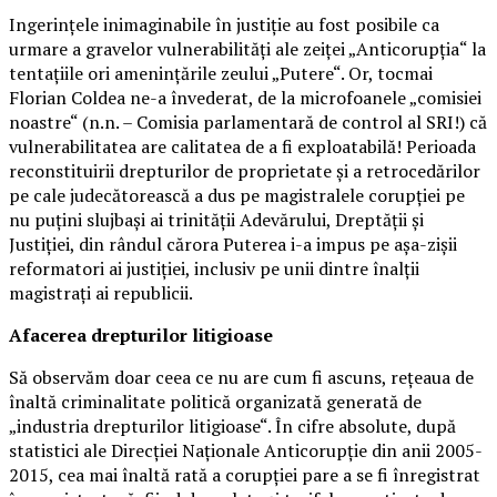
Ingerințele inimaginabile în justiție au fost posibile ca
urmare a gravelor vulnerabilități ale zeiței „Anticorupția“ la
tentațiile ori amenințările zeului „Putere“. Or, tocmai
Florian Coldea ne-a învederat, de la microfoanele „comisiei
noastre“ (n.n. – Comisia parlamentară de control al SRI!) că
vulnerabilitatea are calitatea de a fi exploatabilă! Perioada
reconstituirii drepturilor de proprietate și a retrocedărilor
pe cale judecătorească a dus pe magistralele corupției pe
nu puțini slujbași ai trinității Adevărului, Dreptății și
Justiției, din rândul cărora Puterea i-a impus pe așa-zișii
reformatori ai justiției, inclusiv pe unii dintre înalții
magistrați ai republicii.
Afacerea drepturilor litigioase
Să observăm doar ceea ce nu are cum fi ascuns, rețeaua de
înaltă criminalitate politică organizată generată de
„industria drepturilor litigioase“. În cifre absolute, după
statistici ale Direcției Naționale Anticorupție din anii 2005-
2015, cea mai înaltă rată a corupției pare a se fi înregistrat