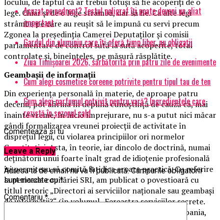
locului, de faptul că ar trebui totuși să fie acoperiți de o
Acuzat pe nedrept? Testul poligraf îţi poate deveni un aliat
lege. Chiar și de o lege strâmbă, dar să fie. Ca alte legi
important
strâmbe pe care au reușit să le impună cu servi precum
Zgonea la președinția Camerei Deputaților și comisii
Gardul din aluminiu care îți oferă timp liber, nu obligații
parlamentare de control sută la sută acoperite, total
controlate și, bineînțeles, pe măsură răsplătite.
Ziua Timișoarei 2026, sărbătorită prin patru zile de evenimente
Geambașii de informații
Cum alegi cosmetice coreene potrivite pentru tipul tau de ten
Din experiența personală în materie, de aproape patru
Cum alegi parfumul potrivit pentru vară? Ingredientele care
decenii, pot afirma în deplină cunoștință de cauză că, mai
rezistă în sezonul cald
înainte vreme, în nicio împrejurare, nu s-a putut nici măcar
gândi formalizarea vreunei proiecții de activitate în
Comenteaza si tu
disprețul legii, cu violarea principiilor ori normelor
Constituției. Asta, în teorie, iar dincolo de doctrină, numai
Leave a Reply
deținătorii unui foarte înalt grad de idioțenie profesională
își permiteau să comită fatidica eroare practică. Cu referire
Adresa ta de email nu va fi publicată.
Câmpurile obligatorii
la perioada copilăriei SRI, am publicat o povestioară cu
sunt marcate cu
*
titlul retoric „Directori ai serviciilor naționale sau geambași
Comentariu
*
de informații?“ (în volumul „Fereastra serviciilor secrete.
România în jocul strategiilor globale“, Editura Compania,