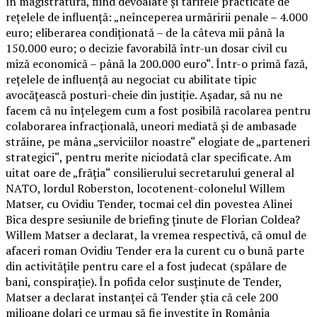
în magistratură, fiind devoalate și tarifele practicate de
rețelele de influență: „neînceperea urmăririi penale – 4.000
euro; eliberarea condiționată – de la câteva mii până la
150.000 euro; o decizie favorabilă într-un dosar civil cu
miză economică – până la 200.000 euro“. Într-o primă fază,
rețelele de influență au negociat cu abilitate tipic
avocățească posturi-cheie din justiție. Așadar, să nu ne
facem că nu înțelegem cum a fost posibilă racolarea pentru
colaborarea infracțională, uneori mediată și de ambasade
străine, pe mâna „serviciilor noastre“ elogiate de „parteneri
strategici“, pentru merite niciodată clar specificate. Am
uitat oare de „frăția“ consilierului secretarului general al
NATO, lordul Roberston, locotenent-colonelul Willem
Matser, cu Ovidiu Tender, tocmai cel din povestea Alinei
Bica despre sesiunile de briefing ținute de Florian Coldea?
Willem Matser a declarat, la vremea respectivă, că omul de
afaceri roman Ovidiu Tender era la curent cu o bună parte
din activitățile pentru care el a fost judecat (spălare de
bani, conspirație). În pofida celor susținute de Tender,
Matser a declarat instanței că Tender știa că cele 200
milioane dolari ce urmau să fie investite în România