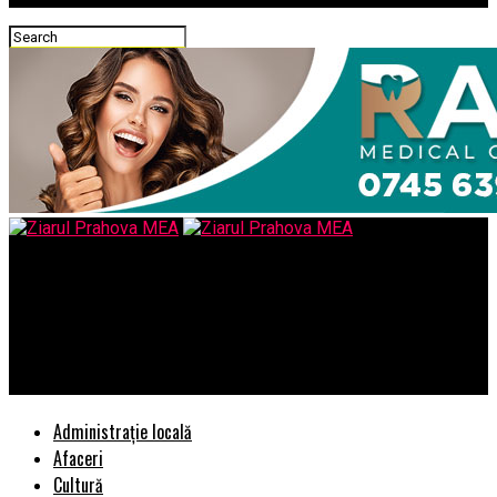
Ziarul Prahova MEA
EXPLOZIV/Aurel I.Rogojan: Opoziția FBI-zării Serviciului Român
de Informații a fost încătușată, cu preaviz telefonic în miez de
noapte: „Am să pun să fii arestat!“.
Administrație locală
Afaceri
Cultură