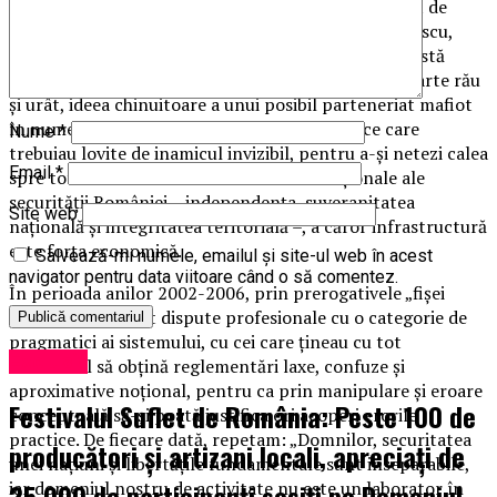
2011, pp. 49-51), care este confirmată independent de
editorialul „
Blocajul protocoalelor
“ (Cornel Nistorescu,
Cotidianul, joi, 12 aprilie 2018). De ce am făcut această
paranteză? Fiindcă nu-mi dă pace intuiția a ceva foarte rău
și urât, ideea chinuitoare a unui posibil parteneriat mafiot
în numele unor respectabile autorități publice care
Nume
*
trebuiau lovite de inamicul invizibil, pentru a-și netezi calea
Email
*
spre totala anulare a atributelor constituționale ale
securității României – independența, suveranitatea
Site web
națională și integritatea teritorială –, a căror infrastructură
este forța economică.
Salvează-mi numele, emailul și site-ul web în acest
navigator pentru data viitoare când o să comentez.
În perioada anilor 2002-2006, prin prerogativele „fișei
postului“, am avut dispute profesionale cu o categorie de
pragmatici ai sistemului, cu cei care țineau cu tot
Exclusiv
dinadinsul să obțină reglementări laxe, confuze și
aproximative noțional, pentru ca prin manipulare și eroare
Festivalul Suflet de România: Peste 100 de
conceptuală să-și poată justifica ori acoperi erorile
practice. De fiecare dată, repetam: „Domnilor, securitatea
producători și artizani locali, apreciați de
unei națiuni și libertățile fundamentale sunt inseparabile,
25.000 de participanți sosiți pe Domeniul
iar domeniul nostru de activitate nu este un laborator în