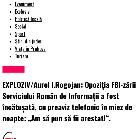
Eveniment
Exclusiv
Politică locală
Social
Sport
Știri din județ
Viața în Prahova
Turism
Exclusiv
EXPLOZIV/Aurel I.Rogojan: Opoziția FBI-zării
Serviciului Român de Informații a fost
încătușată, cu preaviz telefonic în miez de
noapte: „Am să pun să fii arestat!“.