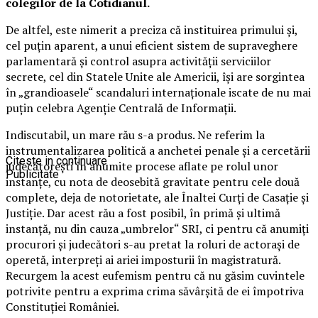
colegilor de la Cotidianul.
De altfel, este nimerit a preciza că instituirea primului și,
cel puțin aparent, a unui eficient sistem de supraveghere
parlamentară și control asupra activității serviciilor
secrete, cel din Statele Unite ale Americii, își are sorgintea
în „grandioasele“ scandaluri internaționale iscate de nu mai
puțin celebra Agenție Centrală de Informații.
Indiscutabil, un mare rău s-a produs. Ne referim la
instrumentalizarea politică a anchetei penale și a cercetării
Citeste in continuare
judecătorești în anumite procese aflate pe rolul unor
Publicitate
instanțe, cu nota de deosebită gravitate pentru cele două
complete, deja de notorietate, ale Înaltei Curți de Casație și
Justiție. Dar acest rău a fost posibil, în primă și ultimă
instanță, nu din cauza „umbrelor“ SRI, ci pentru că anumiți
procurori și judecători s-au pretat la roluri de actorași de
operetă, interpreți ai ariei imposturii în magistratură.
Recurgem la acest eufemism pentru că nu găsim cuvintele
potrivite pentru a exprima crima săvârșită de ei împotriva
Constituției României.