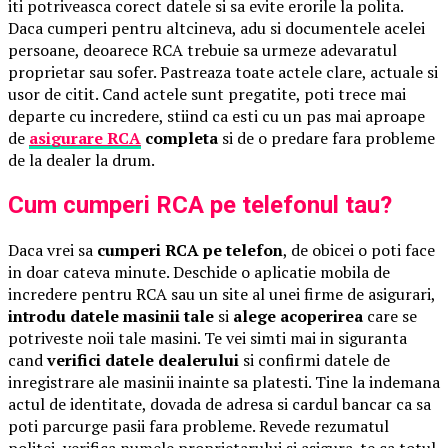
iti potriveasca corect datele si sa evite erorile la polita.
Daca cumperi pentru altcineva, adu si documentele acelei
persoane, deoarece RCA trebuie sa urmeze adevaratul
proprietar sau sofer. Pastreaza toate actele clare, actuale si
usor de citit. Cand actele sunt pregatite, poti trece mai
departe cu incredere, stiind ca esti cu un pas mai aproape
de
asigurare RCA
completa
si de o predare fara probleme
de la dealer la drum.
Cum cumperi RCA pe telefonul tau?
Daca vrei sa
cumperi RCA pe telefon
, de obicei o poti face
in doar cateva minute. Deschide o aplicatie mobila de
incredere pentru RCA sau un site al unei firme de asigurari,
introdu datele masinii tale
si
alege acoperirea
care se
potriveste noii tale masini. Te vei simti mai in siguranta
cand
verifici datele dealerului
si confirmi datele de
inregistrare ale masinii inainte sa platesti. Tine la indemana
actul de identitate, dovada de adresa si cardul bancar ca sa
poti parcurge pasii fara probleme. Revede rezumatul