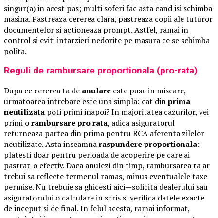
singur(a) in acest pas; multi soferi fac asta cand isi schimba
masina. Pastreaza cererea clara, pastreaza copii ale tuturor
documentelor si actioneaza prompt. Astfel, ramai in
control si eviti intarzieri nedorite pe masura ce se schimba
polita.
Reguli de rambursare proportionala (pro-rata)
Dupa ce cererea ta de
anulare
este pusa in miscare,
urmatoarea intrebare este una simpla: cat din
prima
neutilizata
poti primi inapoi? In majoritatea cazurilor, vei
primi o
rambursare pro rata
, adica asiguratorul
returneaza partea din prima pentru RCA aferenta zilelor
neutilizate. Asta inseamna
raspundere proportionala
:
platesti doar pentru perioada de acoperire pe care ai
pastrat-o efectiv. Daca anulezi din timp, rambursarea ta ar
trebui sa reflecte termenul ramas, minus eventualele taxe
permise. Nu trebuie sa ghicesti aici—solicita dealerului sau
asiguratorului o calculare in scris si verifica datele exacte
de inceput si de final. In felul acesta, ramai informat,