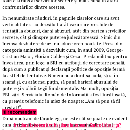
foarte strâns al serviciilor secrete și mai seamă în afara
confruntărilor dintre acestea.
În nenumărate rânduri, în paginile ziarelor care au avut
verticalitate s-au dezvăluit atât cazuri irepresibile de
tentații la abuzuri, dar și abuzuri, atât din partea serviciilor
secrete, cât și dinspre puterea judecătorească. Nimic din
încinsa dezbatere de azi nu aduce vreo noutate. Presa din
categoria amintită a dezvăluit cum, în anul 2009, George-
Cristian Maior, Florian Coldea și Cezar Preda militau pentru
învestirea, prin lege, a SRI cu atribuții de cercetare penală,
după cum a publicat și declarații politice de opoziție fermă
la astfel de tentative. Nimeni nu a dorit să audă, să ia în
seamă și, cu atât mai puțin, să pună barieră abuzului de
putere și violării Legii fundamentale. Mai mult, opoziția
FBI-zării Serviciului Român de Informații a fost încătușată,
cu preaviz telefonic în miez de noapte: „Am să pun să fii
arestat!“.
Iti recomandam
După nouă ani de fărădelegi, ne este cât se poate de evident
Randare Exterioară vs Randare Interioară: Care e Diferența?
cum artizanii protocolului și-au dat seama, din capul