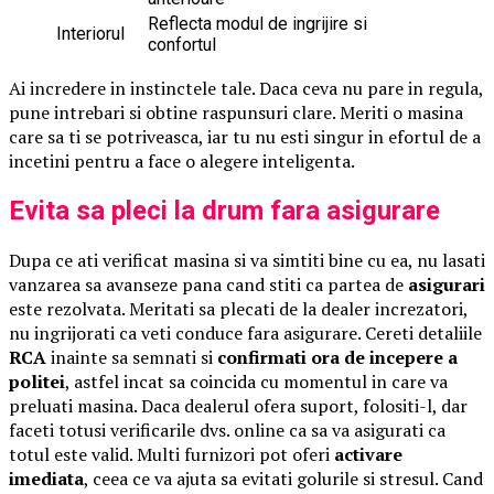
Reflecta modul de ingrijire si
Interiorul
confortul
Ai incredere in instinctele tale. Daca ceva nu pare in regula,
pune intrebari si obtine raspunsuri clare. Meriti o masina
care sa ti se potriveasca, iar tu nu esti singur in efortul de a
incetini pentru a face o alegere inteligenta.
Evita sa pleci la drum fara asigurare
Dupa ce ati verificat masina si va simtiti bine cu ea, nu lasati
vanzarea sa avanseze pana cand stiti ca partea de
asigurari
este rezolvata. Meritati sa plecati de la dealer increzatori,
nu ingrijorati ca veti conduce fara asigurare. Cereti detaliile
RCA
inainte sa semnati si
confirmati ora de incepere a
politei
, astfel incat sa coincida cu momentul in care va
preluati masina. Daca dealerul ofera suport, folositi-l, dar
faceti totusi verificarile dvs. online ca sa va asigurati ca
totul este valid. Multi furnizori pot oferi
activare
imediata
, ceea ce va ajuta sa evitati golurile si stresul. Cand