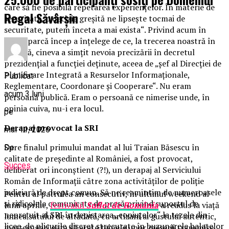
care să fie posibilă repetarea experiențelor. În materie de
Regal Săvârșin
securitate, o decizie greșită ne lipsește tocmai de
securitate, putem înceta a mai exista“. Privind acum în
urmă, parcă încep a înțelege de ce, la trecerea noastră în
rezervă, cineva a simțit nevoia precizării în decretul
prezidențial a funcției deținute, aceea de „șef al Direcției de
Planificare Integrată a Resurselor Informaționale,
Publicat
Reglementare, Coordonare și Cooperare“. Nu eram
acum 3 luni
persoană publică. Eram o persoană ce nimerise unde, în
opinia cuiva, nu-i era locul.
pe
Derapaj provocat la SRI
mai 11, 2026
Spre finalul primului mandat al lui Traian Băsescu în
De
calitate de președinte al României, a fost provocat,
Succes
deliberat ori inconștient (?!), un derapaj al Serviciului
Român de Informații către zona activităților de poliție
judiciară de drept comun. Să ne reamintim de numeroasele
Pentru al patrulea an consecutiv, în ultimul weekend al
și ridicolele comunicate de presă privind suportul de
lunii aprilie,
festivalul
Suflet de România
a readus la viață
neprețuit al SRI în depistarea „copiuțelor“ la tezele din
lumea satului de altădată, cu artizani ai gustului autentic,
licee, de plicurile discret strecurate în buzunarele halatelor
meșteșugari gata să arate tainele unor meserii transmise