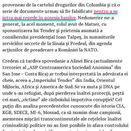
proveneau de la cartelul drogurilor din Columbia și că o
serie de documente urmau să fie falsificate
pentru a se
intra mai repede în posesia banilor
. Nedumerire ne-a
generat, la acel moment, rolul avut de Matser, cu
sponsorizarea lui Tender și prietenia asumată a
consilierului prezidențial Ioan Talpeș, în summiturile
serviciilor secrete de la Sinaia și Predeal, din agenda
acțiunilor de preaderare a României la NATO.
Credem că tardiva spovedanie a Alinei Bica (actualmente
trezorier al „ASP Centroamerica Sociedad Anonima“ din
San Jose – Costa Rica) ar trebui interpretată în adevărata ei
cheie, aceea a „Imperiului Tender“ din India, Orientul
Mijlociu, Africa și America de Sud. Se va muta și DNA pe
unde s-au refugiat, după pierderea înaltei protecții, peștii
cei mari, „victime“ ale războiului împotriva corupției? Cel
puțin din analiza precedentelor cunoscute din istoria CIA,
KGB, SDECE, MI-6, Mossad, ca să numim doar campionii,
asemenea mișcări transcontinentale ale rețelelor înaltei
criminalități politice nu au fost posibile în afara controlului