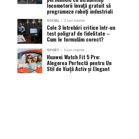
locomotorii învață gratuit să
programeze roboți industriali
SOCIAL
2 luni inainte
Cele 3 întrebări critice într-un
test poligraf de fidelitate –
Cum le formulăm corect?
SPORT
3 luni inainte
Huawei Watch Fit 5 Pro:
Alegerea Perfectă pentru Un
Stil de Viață Activ și Elegant