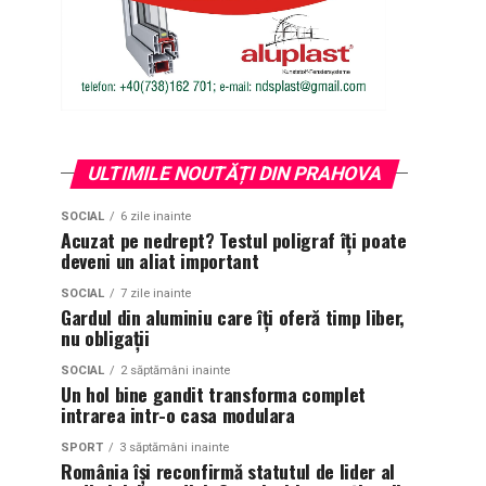
ULTIMILE NOUTĂȚI DIN PRAHOVA
SOCIAL
6 zile inainte
Acuzat pe nedrept? Testul poligraf îţi poate
deveni un aliat important
SOCIAL
7 zile inainte
Gardul din aluminiu care îți oferă timp liber,
nu obligații
SOCIAL
2 săptămâni inainte
Un hol bine gandit transforma complet
intrarea intr-o casa modulara
SPORT
3 săptămâni inainte
România își reconfirmă statutul de lider al