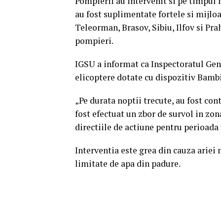
Pompierii au intervenit si pe timpul 
au fost suplimentate fortele si mijloa
Teleorman, Brasov, Sibiu, Ilfov si Pra
pompieri.
IGSU a informat ca Inspectoratul Gene
elicoptere dotate cu dispozitiv Bamb
„Pe durata noptii trecute, au fost con
fost efectuat un zbor de survol in zona.
directiile de actiune pentru perioada
Interventia este grea din cauza ariei 
limitate de apa din padure.