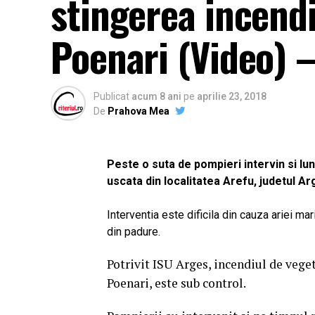
stingerea incendi
Poenari (Video) 
Publicat
acum 8 ani
pe
aprilie 23, 2018
De
Prahova Mea
Peste o suta de pompieri intervin si lu
uscata din localitatea Arefu, judetul A
Interventia este dificila din cauza ariei mar
din padure.
Potrivit ISU Arges, incendiul de veget
Poenari, este sub control.