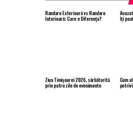
Randare Exterioară vs Randare
Acuzat
Interioară: Care e Diferența?
îţi po
Ziua Timișoarei 2026, sărbătorită
Cum al
prin patru zile de evenimente
potrivi