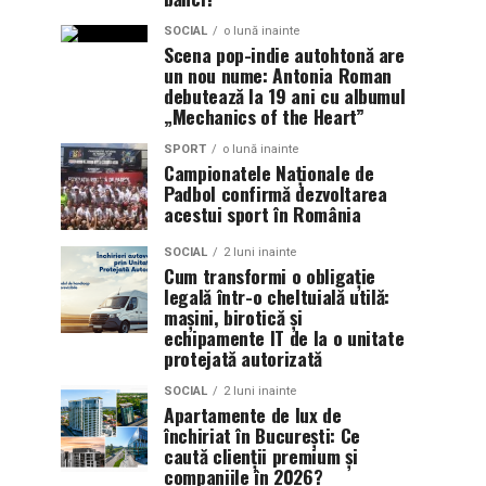
SOCIAL
o lună inainte
Scena pop-indie autohtonă are
un nou nume: Antonia Roman
debutează la 19 ani cu albumul
„Mechanics of the Heart”
SPORT
o lună inainte
Campionatele Naționale de
Padbol confirmă dezvoltarea
acestui sport în România
SOCIAL
2 luni inainte
Cum transformi o obligație
legală într-o cheltuială utilă:
mașini, birotică și
echipamente IT de la o unitate
protejată autorizată
SOCIAL
2 luni inainte
Apartamente de lux de
închiriat în București: Ce
caută clienții premium și
companiile în 2026?