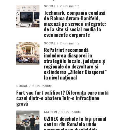
SOCIAL
2 luni inainte
Techmark, compania condusă
de Raluca Avram-Danifeld,
mizează pe servicii integrate:
de la site și social media la
evenimente corporate
SOCIAL
2 luni inainte
RePatriot recomandă
includerea diasporei în
strategiile locale, județene și
regionale de dezvoltare și
extinderea „Zilelor Diasporei”
la nivel național
SOCIAL
2 luni inainte
Furt sau furt calificat? Diferența care mută
cazul dintr-o abatere într-o infracțiune
gravă
AFACERI
2 luni inainte
UZINEX deschide la Iași primul
centru din România unde
persoanele cu dizabilități