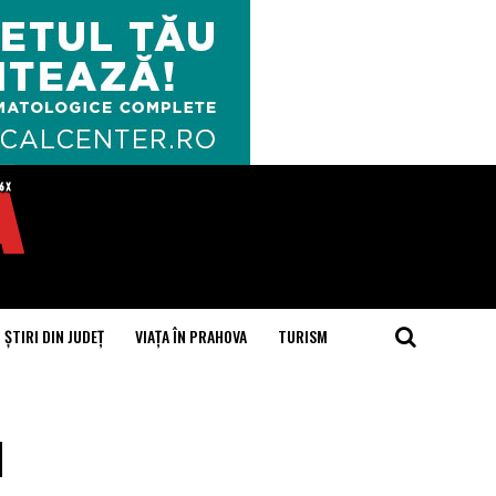
ȘTIRI DIN JUDEȚ
VIAȚA ÎN PRAHOVA
TURISM
u