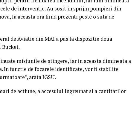
noptii pentru lichidarea incendiului, iar luni dimineata
cele de interventie. Au sosit in sprijin pompieri din
hova, la aceasta ora fiind prezenti peste o suta de
ral de Aviatie din MAI a pus la dispozitie doua
i Bucket.
tinuate misiunile de stingere, iar in aceasta dimineata a
 In functie de focarele identificate, vor fi stabilite
 urmatoare”, arata IGSU.
mari de actiune, a accesului ingreunat si a cantitatilor