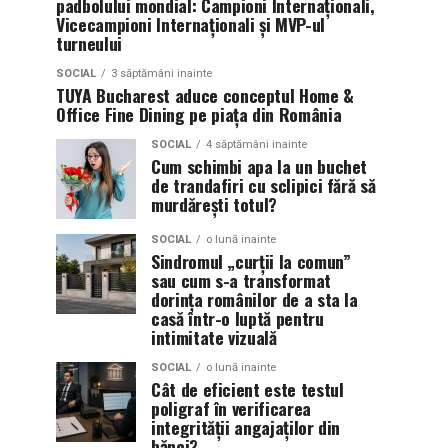
padbolului mondial: Campioni Internaționali,
Vicecampioni Internaționali și MVP-ul
turneului
SOCIAL
3 săptămâni inainte
TUYA Bucharest aduce conceptul Home &
Office Fine Dining pe piața din România
SOCIAL
4 săptămâni inainte
Cum schimbi apa la un buchet
de trandafiri cu sclipici fără să
murdărești totul?
SOCIAL
o lună inainte
Sindromul „curții la comun”
sau cum s-a transformat
dorința românilor de a sta la
casă într-o luptă pentru
intimitate vizuală
SOCIAL
o lună inainte
Cât de eficient este testul
poligraf în verificarea
integrității angajaților din
bănci?