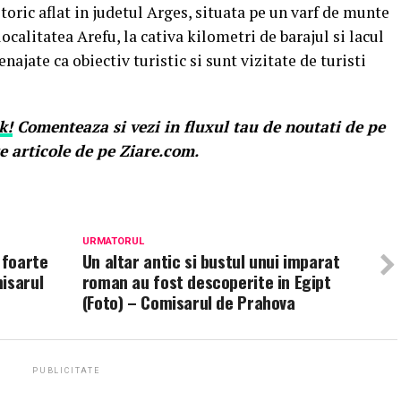
ric aflat in judetul Arges, situata pe un varf de munte
calitatea Arefu, la cativa kilometri de barajul si lacul
najate ca obiectiv turistic si sunt vizitate de turisti
k!
Comenteaza si vezi in fluxul tau de noutati de pe
e articole de pe Ziare.com.
URMATORUL
 foarte
Un altar antic si bustul unui imparat
isarul
roman au fost descoperite in Egipt
(Foto) – Comisarul de Prahova
PUBLICITATE