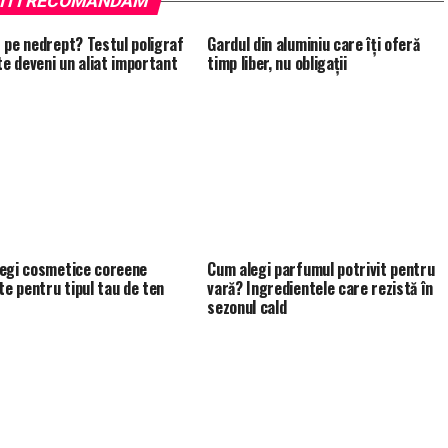
ITI RECOMANDAM
 pe nedrept? Testul poligraf
Gardul din aluminiu care îți oferă
ate deveni un aliat important
timp liber, nu obligații
egi cosmetice coreene
Cum alegi parfumul potrivit pentru
te pentru tipul tau de ten
vară? Ingredientele care rezistă în
sezonul cald