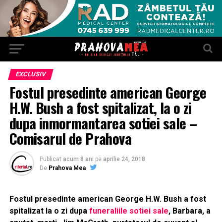
EXCLUSIV
Fostul presedinte american George
H.W. Bush a fost spitalizat, la o zi
dupa inmormantarea sotiei sale –
Comisarul de Prahova
Publicat
acum 8 ani
pe
aprilie 24, 2018
De
Prahova Mea
Fostul presedinte american George H.W. Bush a fost
spitalizat la o zi dupa
funeraliile sotiei sale
, Barbara, a