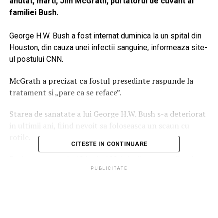
anutat, marti, Jim McGrath, purtatorul de cuvant al
familiei Bush.
George H.W. Bush a fost internat duminica la un spital din
Houston, din cauza unei infectii sanguine, informeaza site-
ul postului CNN.
McGrath a precizat ca fostul presedinte raspunde la
tratament si „pare ca se reface”.
Starea de sanatate a lui George H.W. Bush s-a deteriorat
in ultimii ani, fiind nevoit sa foloseasca un scaun cu
rotile.
CITESTE IN CONTINUARE
Bush s-a nascut la 12 iunie 1924 si a fost presedintele
Statelor Unite intre 1989 si 1993. Fiul sau cel mai mare,
PUBLICITATE
George W. Bush, a fost si el presedinte al SUA, din 2001
pana in 2009.
Urmareste
Ziare.
com
si pe Facebook!
Comenteaza si