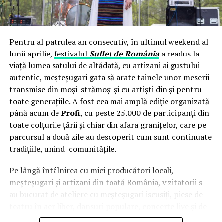
Pentru al patrulea an consecutiv, în ultimul weekend al
lunii aprilie,
festivalul
Suflet de România
a readus la
viață lumea satului de altădată, cu artizani ai gustului
autentic, meșteșugari gata să arate tainele unor meserii
transmise din moși-strămoși și cu artiști din și pentru
toate generațiile. A fost cea mai amplă ediție organizată
până acum de
Profi
, cu peste 25.000 de participanți din
toate colțurile țării și chiar din afara granițelor, care pe
parcursul a două zile au descoperit cum sunt continuate
tradițiile, unind comunitățile.
Pe lângă întâlnirea cu mici producători locali,
meșteșugari și artizani din toată România, vizitatorii s-
au bucurat de ateliere cu meșteșugari iscusiți, piese de
teatru în aer liber, dansuri populare, concerte live și de
o intervenție surpriză a
Grupului Vocal SONG
. Pe scena