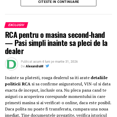
CITESTE IN CONTINUARE
celei de-a patra ediții a festivalului
Suflet de România
au urcat, între alții,
Theo Rose, Damian Drăghici &
Brothers, Nicolae Furdui Iancu, Nicoleta Voica,
David Ciente, Maria Chivu
și
Grupul Jianca
.
EXCLUSIV
RCA pentru o masina second-hand
Evenimentul s-a desfășurat cu participarea
Majestății
— Pasi simpli inainte sa pleci de la
Sale Margareta
, Custodele Coroanei României, a
Alteței Sale Regale Radu
, Principele Consort al
dealer
României, alături de
Xavier Piesvaux
, Country Manager
Ahold Delhaize România,
Mihai Spulber
, Business Unit
Publicat
acum 4 luni
pe
martie 31, 2026
Lead Profi,
Gabriela Sîrbu
, Director de sustenabilitate
De
AlexandraM
Ahold Delhaize România, numeroase oficialități,
Inainte sa platesti, roaga dealerul sa iti arate
detaliile
autorități centrale și locale și alți reprezentanți
Profi
și
politicii RCA
si sa confirme asiguratorul, VIN-ul si data
Mega Image
. Startul oficial a fost dat sâmbătă, după ce
exacta de inceput, inclusiv ora. Nu pleca pana cand te
distinsul grup a încheiat un tur al micilor producători și
asiguri ca acoperirea corespunde momentului in care
artizani.
primesti masina si ai verificat-o online, daca este posibil.
Evenimentul a continuat și tradiția caravanei medicale,
Daca polita nu poate fi transferata, cumpara una noua
oferind din nou consultații gratuite pentru comunitatea
imediat. Tine documentele pregatite, verifica istoricul