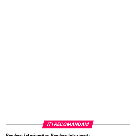
ITI RECOMANDAM
Randare Exterioară vs Randare Interioară: