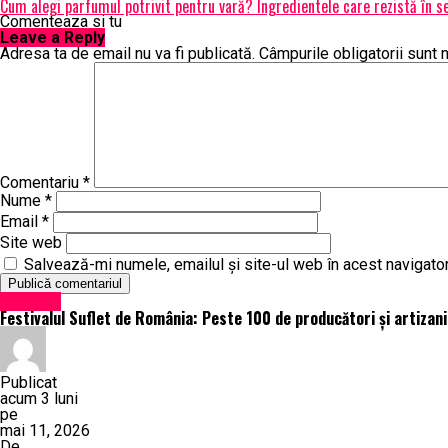
Cum alegi parfumul potrivit pentru vară? Ingredientele care rezistă în s
Comenteaza si tu
Leave a Reply
Adresa ta de email nu va fi publicată.
Câmpurile obligatorii sunt
Comentariu
*
Nume
*
Email
*
Site web
Salvează-mi numele, emailul și site-ul web în acest navigato
Exclusiv
Festivalul Suflet de România: Peste 100 de producători și artizani
Publicat
acum 3 luni
pe
mai 11, 2026
De