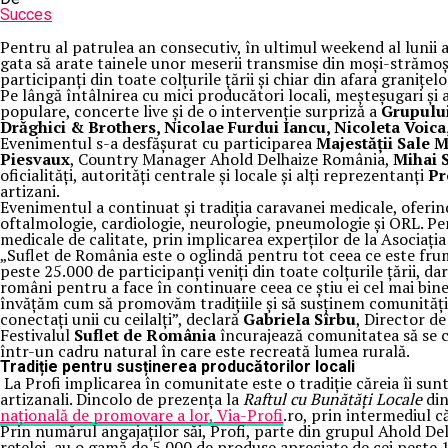
Succes
Pentru al patrulea an consecutiv, în ultimul weekend al lunii a
gata să arate tainele unor meserii transmise din moși-strămoși
participanți din toate colțurile țării și chiar din afara graniț
Pe lângă întâlnirea cu mici producători locali, meșteșugari și a
populare, concerte live și de o intervenție surpriză a
Grupulu
Drăghici & Brothers, Nicolae Furdui Iancu, Nicoleta Voica
Evenimentul s-a desfășurat cu participarea
Majestății Sale 
Piesvaux
, Country Manager Ahold Delhaize România,
Mihai 
oficialități, autorități centrale și locale și alți reprezentanți
Pr
artizani.
Evenimentul a continuat și tradiția caravanei medicale, oferin
oftalmologie, cardiologie, neurologie, pneumologie și ORL. Pent
medicale de calitate, prin implicarea experților de la Asociaț
„Suflet de România este o oglindă pentru tot ceea ce este frum
peste 25.000 de participanți veniți din toate colțurile țării, da
români pentru a face în continuare ceea ce știu ei cel mai bi
învățăm cum să promovăm tradițiile și să susținem comunități, 
conectați unii cu ceilalți”, declară
Gabriela Sîrbu
, Director d
Festivalul
Suflet de România
încurajează comunitatea să se co
într-un cadru natural în care este recreată lumea rurală.
Tradiție pentru susținerea producătorilor locali
La Profi implicarea în comunitate este o tradiție căreia îi sunt
artizanali. Dincolo de prezența la
Raftul cu Bunătăți Locale
din
națională de promovare a lor, Via-Profi
.ro, prin intermediul c
Prin numărul angajaților săi, Profi, parte din grupul Ahold 
rețelei, au o gamă de 5.000 de produse apreciate de cei peste 1