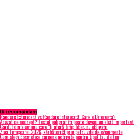
Iti recomandam
Randare Exterioară vs Randare Interioară: Care e Diferența?
Acuzat pe nedrept? Testul poligraf îţi poate deveni un aliat important
Gardul din aluminiu care îți oferă timp liber, nu obligații
Ziua Timișoarei 2026, sărbătorită prin patru zile de evenimente
Cum alegi cosmetice coreene potrivite pentru tipul tau de ten