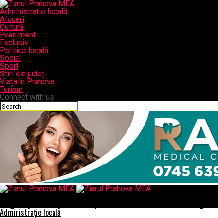
Administrație locală
Afaceri
Cultură
Eveniment
Exclusiv
Politică locală
Social
Sport
Știri din județ
Viața în Prahova
Turism
Connect with us
Ziarul Prahova MEA
Singura portiune pe care se poate circula din Autostrada Lugo-D
Administrație locală