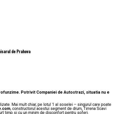
misarul de Prahova
rofunzime. Potrivit Companiei de Autostrazi, situatia nu e
izate. Mai mult chiar, pe lotul 1 al soselei – singurul care poate
e.com
, constructorul acestui segment de drum, Tirrena Scavi
urt timp si cu un minim de disconfort pentru soferi.