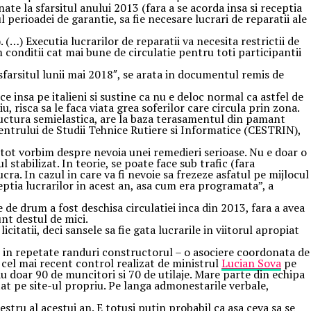
te la sfarsitul anului 2013 (fara a se acorda insa si receptia
 perioadei de garantie, sa fie necesare lucrari de reparatii ale
 (…) Executia lucrarilor de reparatii va necesita restrictii de
m conditii cat mai bune de circulatie pentru toti participantii
sfarsitul lunii mai 2018″, se arata in documentul remis de
insa pe italieni si sustine ca nu e deloc normal ca astfel de
, risca sa le faca viata grea soferilor care circula prin zona.
structura semielastica, are la baza terasamentul din pamant
 Centrului de Studii Tehnice Rutiere si Informatice (CESTRIN),
 tot vorbim despre nevoia unei remedieri serioase. Nu e doar o
 stabilizat. In teorie, se poate face sub trafic (fara
ra. In cazul in care va fi nevoie sa frezeze asfatul pe mijlocul
eptia lucrarilor in acest an, asa cum era programata”, a
e de drum a fost deschisa circulatiei inca din 2013, fara a avea
unt destul de mici.
itatii, deci sansele sa fie gata lucrarile in viitorul apropiat
at in repetate randuri constructorul – o asociere coordonata de
a cel mai recent control realizat de ministrul
Lucian Sova
pe
au doar 90 de muncitori si 70 de utilaje. Mare parte din echipa
at pe site-ul propriu. Pe langa admonestarile verbale,
stru al acestui an. E totusi putin probabil ca asa ceva sa se