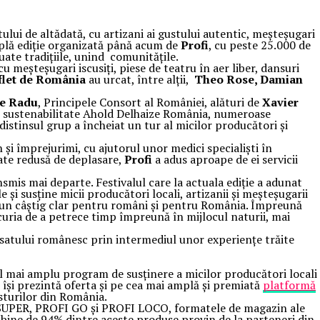
ului de altădată, cu artizani ai gustului autentic, meșteșugari
amplă ediție organizată până acum de
Profi
, cu peste 25.000 de
uate tradițiile, unind comunitățile.
u meșteșugari iscusiți, piese de teatru în aer liber, dansuri
flet de România
au urcat, între alții,
Theo Rose, Damian
le Radu
, Principele Consort al României, alături de
Xavier
e sustenabilitate Ahold Delhaize România, numeroase
 distinsul grup a încheiat un tur al micilor producători și
și împrejurimi, cu ajutorul unor medici specialiști în
tate redusă de deplasare,
Profi
a adus aproape de ei servicii
nsmis mai departe. Festivalul care la actuala ediție a adunat
e și susține micii producători locali, artizanii și meșteșugarii
e un câștig clar pentru români și pentru România. Împreună
curia de a petrece timp împreună în mijlocul naturii, mai
le satului românesc prin intermediul unor experiențe trăite
el mai amplu program de susținere a micilor producători locali
i își prezintă oferta și pe cea mai amplă și premiată
platformă
usturilor din România.
OFI SUPER, PROFI GO și PROFI LOCO, formatele de magazin ale
ai bine de 94% dintre aceste produse provin de la parteneri din