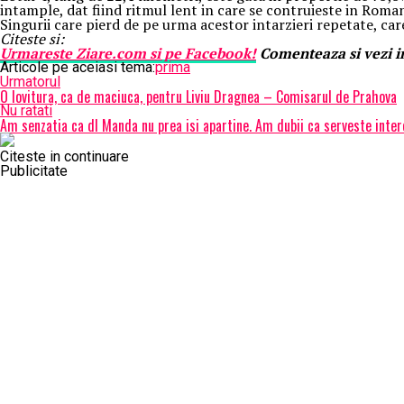
intample, dat fiind ritmul lent in care se contruieste in Roman
Singurii care pierd de pe urma acestor intarzieri repetate, ca
Citeste si:
Urmareste
Ziare.
com
si pe Facebook!
Comenteaza si vezi in
Articole pe aceiasi tema:
prima
Urmatorul
O lovitura, ca de maciuca, pentru Liviu Dragnea – Comisarul de Prahova
Nu ratati
Am senzatia ca dl Manda nu prea isi apartine. Am dubii ca serveste inter
Citeste in continuare
Publicitate