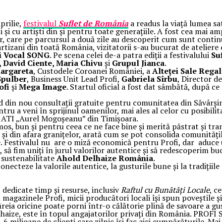
prilie,
festivalul
Suflet de România
a readus la viață lumea sat
 și cu artiști din și pentru toate generațiile. A fost cea mai 
elor, care pe parcursul a două zile au descoperit cum sunt contin
rtizani din toată România, vizitatorii s-au bucurat de ateliere c
i Vocal SONG
. Pe scena celei de-a patra ediții a festivalului
Su
, David Ciente, Maria Chivu
și
Grupul Jianca
.
Margareta
, Custodele Coroanei României, a
Alteței Sale Rega
Spulber
, Business Unit Lead Profi,
Gabriela Sîrbu
, Director d
ofi
și
Mega Image
. Startul oficial a fost dat sâmbătă, după ce
d din nou consultații gratuite pentru comunitatea din Săvârșin 
ru a veni în sprijinul oamenilor, mai ales al celor cu posibili
ia ATI „Aurel Mogoșeanu” din Timișoara.
os, bun și pentru ceea ce ne face bine și merită păstrat și tra
r și din afara granițelor, arată cum se pot consolida comunitățil
ne. Festivalul nu are o miză economică pentru Profi, dar aduc
să fim uniți în jurul valorilor autentice și să redescoperim bu
e sustenabilitate
Ahold Delhaize România
.
necteze la valorile autentice, la gusturile bune și la tradiții
 dedicate timp și resurse, inclusiv
Raftul cu Bunătăți Locale
, c
 magazinele Profi, micii producători locali își spun poveștile ș
ăreia oricine poate porni într-o călătorie plină de savoare a g
Delhaize, este în topul angajatorilor privați din România. PR
,6 milioane de clienți care zilnic își fac aici cumpărăturile. M