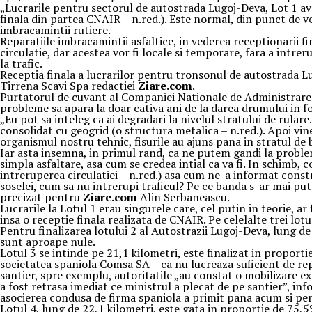
„Lucrarile pentru sectorul de autostrada Lugoj-Deva, Lot 1 ava
finala din partea CNAIR – n.red.). Este normal, din punct de ved
imbracamintii rutiere.
Reparatiile imbracamintii asfaltice, in vederea receptionarii fin
circulatie, dar acestea vor fi locale si temporare, fara a intre
la trafic.
Receptia finala a lucrarilor pentru tronsonul de autostrada Lu
Tirrena Scavi Spa redactiei
Ziare.com
.
Purtatorul de cuvant al Companiei Nationale de Administrare a 
probleme sa apara la doar cativa ani de la darea drumului in fol
„Eu pot sa inteleg ca ai degradari la nivelul stratului de rula
consolidat cu geogrid (o structura metalica – n.red.). Apoi vin
organismul nostru tehnic, fisurile au ajuns pana in stratul de b
Iar asta insemna, in primul rand, ca ne putem gandi la problem
simpla asfaltare, asa cum se credea intial ca va fi. In schimb, c
intreruperea circulatiei – n.red.) asa cum ne-a informat constr
soselei, cum sa nu intrerupi traficul? Pe ce banda s-ar mai put
precizat pentru
Ziare.com
Alin Serbaneascu.
Lucrarile la Lotul 1 erau singurele care, cel putin in teorie, a
insa o receptie finala realizata de CNAIR. Pe celelalte trei lotu
Pentru finalizarea lotului 2 al Autostrazii Lugoj-Deva, lung de 2
sunt aproape nule.
Lotul 3 se intinde pe 21,1 kilometri, este finalizat in propor
societatea spaniola Comsa SA – ca nu lucreaza suficient de repe
santier, spre exemplu, autoritatile „au constat o mobilizare ex
a fost retrasa imediat ce ministrul a plecat de pe santier”, i
asocierea condusa de firma spaniola a primit pana acum si pen
Lotul 4, lung de 22,1 kilometri, este gata in proportie de 75,5