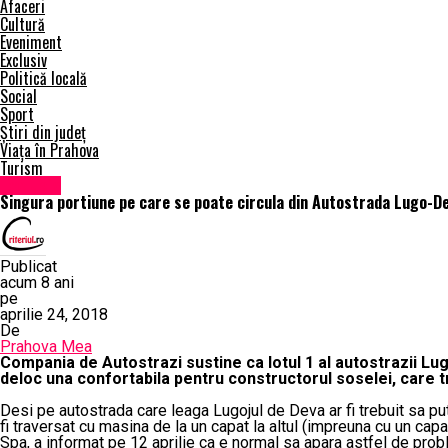
Afaceri
Cultură
Eveniment
Exclusiv
Politică locală
Social
Sport
Știri din județ
Viața în Prahova
Turism
Exclusiv
Singura portiune pe care se poate circula din Autostrada Lugo-D
Publicat
acum 8 ani
pe
aprilie 24, 2018
De
Prahova Mea
Compania de Autostrazi sustine ca lotul 1 al autostrazii Lug
deloc una confortabila pentru constructorul soselei, care 
Desi pe autostrada care leaga Lugojul de Deva ar fi trebuit sa pute
fi traversat cu masina de la un capat la altul (impreuna cu un capat
Spa, a informat pe 12 aprilie ca e normal sa apara astfel de prob