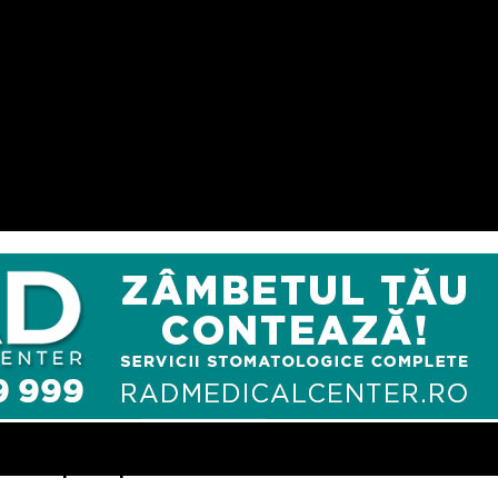
eva e crapata in profunzime. Constructorul zice ca e normal – Co