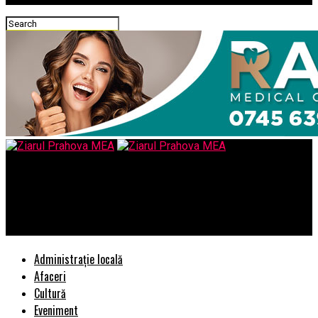
Ziarul Prahova MEA
Zi cu soare si temperaturi mari in toata tara – Comisarul de
Prahova
Administrație locală
Afaceri
Cultură
Eveniment