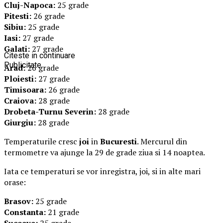
Cluj-Napoca:
25 grade
Pitesti:
26 grade
Sibiu:
25 grade
Iasi:
27 grade
Galati:
27 grade
Citeste in continuare
Publicitate
Arad:
26 grade
Ploiesti:
27 grade
Timisoara:
26 grade
Craiova:
28 grade
Drobeta-Turnu Severin:
28 grade
Giurgiu:
28 grade
Temperaturile cresc
joi
in
Bucuresti
. Mercurul din
termometre va ajunge la 29 de grade ziua si 14 noaptea.
Iata ce temperaturi se vor inregistra, joi, si in alte mari
orase:
Brasov:
25 grade
Constanta:
21 grade
Suceava:
25 grade