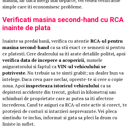
masinii, iar daca mergi mai departe, vei vedea verificarile
simple care iti economisesc probleme.
Verificati masina second-hand cu RCA
inainte de plata
Inainte sa predai banii, verifica cu atentie
RCA-ul pentru
masina second-hand
ca sa stii exact ce semnezi si pentru
ce platesti. Cere dealerului sa iti arate detaliile politei, apoi
verifica data de incepere a acoperirii
, numele
asiguratorului si faptul ca
VIN-ul vehiculului se
potriveste
. Nu trebuie sa te simti grabit; un dealer bun va
intelege. Daca ceva pare neclar, opreste-te si cere o copie
noua. Apoi
inspecteaza istoricul vehiculului
ca sa
depistezi accidente din trecut, goluri in kilometraj sau
schimbari de proprietate care ar putea sa iti afecteze
increderea. Cand te asiguri ca RCA-ul este activ si corect, te
protejezi de costuri si intarzieri neprevazute. Vei pleca
simtindu-te inclus, informat si gata sa pleci la drum cu
liniste in suflet.