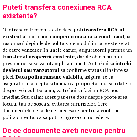
Puteti transfera conexiunea RCA
existenta?
O intrebare frecventa este daca poti
transfera RCA-ul
existent
atunci cand
cumperi o masina second-hand
, iar
raspunsul depinde de polita si de modul in care este setat
de catre vanzator. In unele cazuri, asiguratorul permite un
transfer al acoperirii existente
, dar de obicei nu poti
presupune ca se va intampla automat. Ar trebui sa
intrebi
dealerul sau vanzatorul
sa confirme statusul inainte sa
pleci.
Daca polita ramane valabila
, asigura-te ca
asiguratorul accepta schimbarea proprietarului si a datelor
despre vehicul. Daca nu, va trebui sa faci un RCA nou
imediat. Stai calm: acest pas este doar despre protejarea
locului tau pe sosea si evitarea surprizelor. Cere
documentele de la dealer necesare pentru a confirma
polita curenta, ca sa poti progresa cu incredere.
De ce documente aveti nevoie pentru