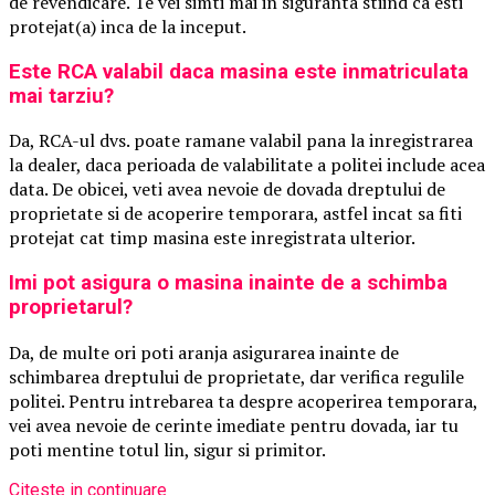
de revendicare. Te vei simti mai in siguranta stiind ca esti
protejat(a) inca de la inceput.
Este RCA valabil daca masina este inmatriculata
mai tarziu?
Da, RCA-ul dvs. poate ramane valabil pana la inregistrarea
la dealer, daca perioada de valabilitate a politei include acea
data. De obicei, veti avea nevoie de dovada dreptului de
proprietate si de acoperire temporara, astfel incat sa fiti
protejat cat timp masina este inregistrata ulterior.
Imi pot asigura o masina inainte de a schimba
proprietarul?
Da, de multe ori poti aranja asigurarea inainte de
schimbarea dreptului de proprietate, dar verifica regulile
politei. Pentru intrebarea ta despre acoperirea temporara,
vei avea nevoie de cerinte imediate pentru dovada, iar tu
poti mentine totul lin, sigur si primitor.
Citeste in continuare