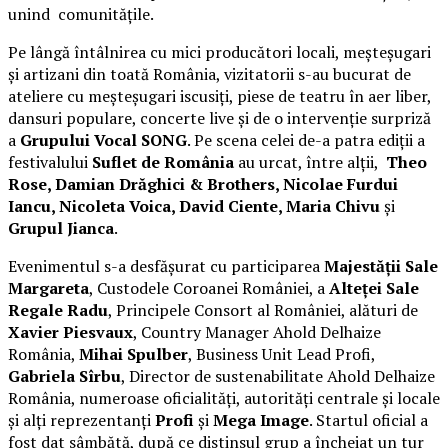
unind comunitățile.
Pe lângă întâlnirea cu mici producători locali, meșteșugari
și artizani din toată România, vizitatorii s-au bucurat de
ateliere cu meșteșugari iscusiți, piese de teatru în aer liber,
dansuri populare, concerte live și de o intervenție surpriză
a
Grupului Vocal SONG
. Pe scena celei de-a patra ediții a
festivalului
Suflet de România
au urcat, între alții,
Theo
Rose, Damian Drăghici & Brothers, Nicolae Furdui
Iancu, Nicoleta Voica, David Ciente, Maria Chivu
și
Grupul Jianca
.
Evenimentul s-a desfășurat cu participarea
Majestății Sale
Margareta
, Custodele Coroanei României, a
Alteței Sale
Regale Radu
, Principele Consort al României, alături de
Xavier Piesvaux
, Country Manager Ahold Delhaize
România,
Mihai Spulber
, Business Unit Lead Profi,
Gabriela Sîrbu
, Director de sustenabilitate Ahold Delhaize
România, numeroase oficialități, autorități centrale și locale
și alți reprezentanți
Profi
și
Mega Image
. Startul oficial a
fost dat sâmbătă, după ce distinsul grup a încheiat un tur