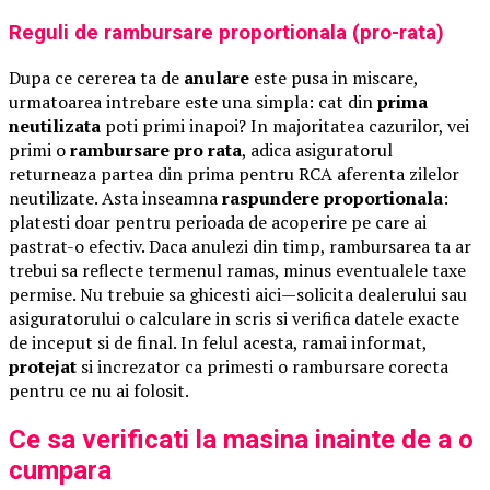
Reguli de rambursare proportionala (pro-rata)
Dupa ce cererea ta de
anulare
este pusa in miscare,
urmatoarea intrebare este una simpla: cat din
prima
neutilizata
poti primi inapoi? In majoritatea cazurilor, vei
primi o
rambursare pro rata
, adica asiguratorul
returneaza partea din prima pentru RCA aferenta zilelor
neutilizate. Asta inseamna
raspundere proportionala
:
platesti doar pentru perioada de acoperire pe care ai
pastrat-o efectiv. Daca anulezi din timp, rambursarea ta ar
trebui sa reflecte termenul ramas, minus eventualele taxe
permise. Nu trebuie sa ghicesti aici—solicita dealerului sau
asiguratorului o calculare in scris si verifica datele exacte
de inceput si de final. In felul acesta, ramai informat,
protejat
si increzator ca primesti o rambursare corecta
pentru ce nu ai folosit.
Ce sa verificati la masina inainte de a o
cumpara