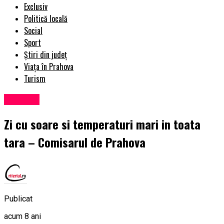
Exclusiv
Politică locală
Social
Sport
Știri din județ
Viața în Prahova
Turism
Exclusiv
Zi cu soare si temperaturi mari in toata
tara – Comisarul de Prahova
Publicat
acum 8 ani