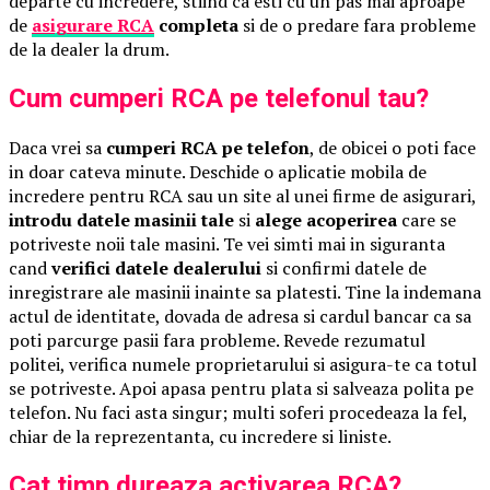
departe cu incredere, stiind ca esti cu un pas mai aproape
de
asigurare RCA
completa
si de o predare fara probleme
de la dealer la drum.
Cum cumperi RCA pe telefonul tau?
Daca vrei sa
cumperi RCA pe telefon
, de obicei o poti face
in doar cateva minute. Deschide o aplicatie mobila de
incredere pentru RCA sau un site al unei firme de asigurari,
introdu datele masinii tale
si
alege acoperirea
care se
potriveste noii tale masini. Te vei simti mai in siguranta
cand
verifici datele dealerului
si confirmi datele de
inregistrare ale masinii inainte sa platesti. Tine la indemana
actul de identitate, dovada de adresa si cardul bancar ca sa
poti parcurge pasii fara probleme. Revede rezumatul
politei, verifica numele proprietarului si asigura-te ca totul
se potriveste. Apoi apasa pentru plata si salveaza polita pe
telefon. Nu faci asta singur; multi soferi procedeaza la fel,
chiar de la reprezentanta, cu incredere si liniste.
Cat timp dureaza activarea RCA?