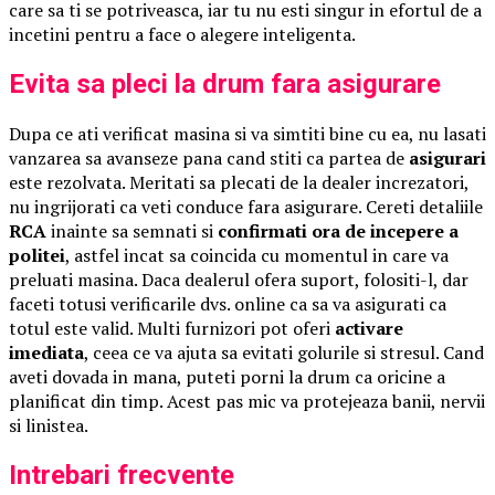
care sa ti se potriveasca, iar tu nu esti singur in efortul de a
incetini pentru a face o alegere inteligenta.
Evita sa pleci la drum fara asigurare
Dupa ce ati verificat masina si va simtiti bine cu ea, nu lasati
vanzarea sa avanseze pana cand stiti ca partea de
asigurari
este rezolvata. Meritati sa plecati de la dealer increzatori,
nu ingrijorati ca veti conduce fara asigurare. Cereti detaliile
RCA
inainte sa semnati si
confirmati ora de incepere a
politei
, astfel incat sa coincida cu momentul in care va
preluati masina. Daca dealerul ofera suport, folositi-l, dar
faceti totusi verificarile dvs. online ca sa va asigurati ca
totul este valid. Multi furnizori pot oferi
activare
imediata
, ceea ce va ajuta sa evitati golurile si stresul. Cand
aveti dovada in mana, puteti porni la drum ca oricine a
planificat din timp. Acest pas mic va protejeaza banii, nervii
si linistea.
Intrebari frecvente