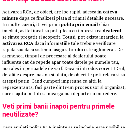
Activarea RCA, de obicei, are loc rapid, adesea
in cateva
minute
dupa ce finalizezi plata si trimiti detaliile necesare.
In multe cazuri, iti vei primi
polita prin email
chiar
imediat, astfel incat sa poti pleca cu impresia ca
dealerul
se simte pregatit si acoperit. Totusi, pot exista intarzieri la
activarea RCA
daca informatiile tale trebuie verificare
rapida sau daca sistemul asiguratorului este aglomerat. De
asemenea, timpul de procesare al dealerului poate
influenta cat de repede apar toate datele pe numele tau,
mai ales in perioadele de varf. Daca ai introdus corect ID-ul,
detaliile despre masina si plata, de obicei te poti relaxa si sa
astepti putin. Cand cumperi impreuna cu altii la
reprezentanta, faci parte dintr-un proces usor si organizat,
care ii ajuta pe toti sa mearga mai departe cu incredere.
Veti primi banii inapoi pentru primele
neutilizate?
Daca anulati polita RCA inainte sa se incheie, este posibil sa