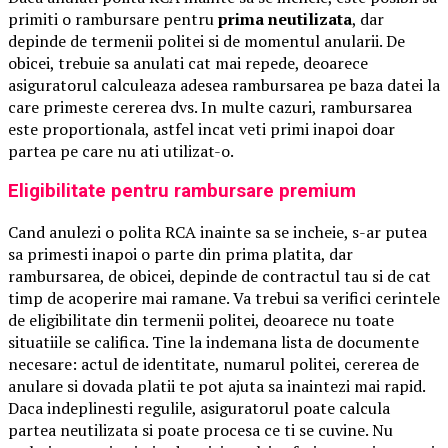
primiti o rambursare pentru
prima neutilizata
, dar
depinde de termenii politei si de momentul anularii. De
obicei, trebuie sa anulati cat mai repede, deoarece
asiguratorul calculeaza adesea rambursarea pe baza datei la
care primeste cererea dvs. In multe cazuri, rambursarea
este proportionala, astfel incat veti primi inapoi doar
partea pe care nu ati utilizat-o.
Eligibilitate pentru rambursare premium
Cand anulezi o polita RCA inainte sa se incheie, s-ar putea
sa primesti inapoi o parte din prima platita, dar
rambursarea, de obicei, depinde de contractul tau si de cat
timp de acoperire mai ramane. Va trebui sa verifici cerintele
de eligibilitate din termenii politei, deoarece nu toate
situatiile se califica. Tine la indemana lista de documente
necesare: actul de identitate, numarul politei, cererea de
anulare si dovada platii te pot ajuta sa inaintezi mai rapid.
Daca indeplinesti regulile, asiguratorul poate calcula
partea neutilizata si poate procesa ce ti se cuvine. Nu