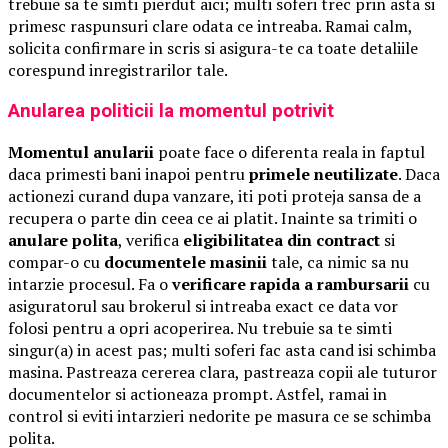
trebuie sa te simti pierdut aici; multi soferi trec prin asta si
primesc raspunsuri clare odata ce intreaba. Ramai calm,
solicita confirmare in scris si asigura-te ca toate detaliile
corespund inregistrarilor tale.
Anularea politicii la momentul potrivit
Momentul anularii
poate face o diferenta reala in faptul
daca primesti bani inapoi pentru
primele neutilizate
. Daca
actionezi curand dupa vanzare, iti poti proteja sansa de a
recupera o parte din ceea ce ai platit. Inainte sa trimiti o
anulare polita
, verifica
eligibilitatea din contract
si
compar-o cu
documentele masinii
tale, ca nimic sa nu
intarzie procesul. Fa o
verificare rapida a rambursarii
cu
asiguratorul sau brokerul si intreaba exact ce data vor
folosi pentru a opri acoperirea. Nu trebuie sa te simti
singur(a) in acest pas; multi soferi fac asta cand isi schimba
masina. Pastreaza cererea clara, pastreaza copii ale tuturor
documentelor si actioneaza prompt. Astfel, ramai in
control si eviti intarzieri nedorite pe masura ce se schimba
polita.