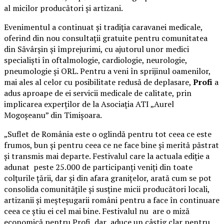
al micilor producători și artizani.
Evenimentul a continuat și tradiția caravanei medicale,
oferind din nou consultații gratuite pentru comunitatea
din Săvârșin și împrejurimi, cu ajutorul unor medici
specialiști în oftalmologie, cardiologie, neurologie,
pneumologie și ORL. Pentru a veni în sprijinul oamenilor,
mai ales al celor cu posibilitate redusă de deplasare,
Profi
a
adus aproape de ei servicii medicale de calitate, prin
implicarea experților de la Asociația ATI „Aurel
Mogoșeanu” din Timișoara.
„Suflet de România este o oglindă pentru tot ceea ce este
frumos, bun și pentru ceea ce ne face bine și merită păstrat
și transmis mai departe. Festivalul care la actuala ediție a
adunat peste 25.000 de participanți veniți din toate
colțurile țării, dar și din afara granițelor, arată cum se pot
consolida comunitățile și susține micii producători locali,
artizanii și meșteșugarii români pentru a face în continuare
ceea ce știu ei cel mai bine. Festivalul nu are o miză
economică pentru Profi, dar aduce un câștig clar pentru