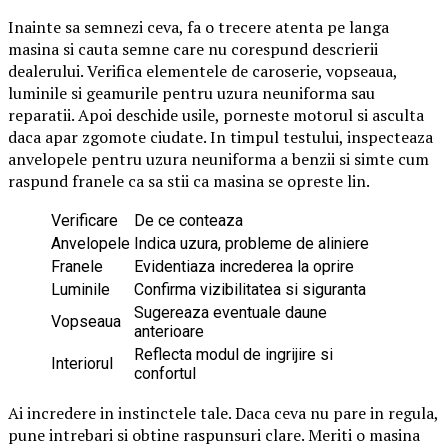
Inainte sa semnezi ceva, fa o trecere atenta pe langa
masina si cauta semne care nu corespund descrierii
dealerului. Verifica elementele de caroserie, vopseaua,
luminile si geamurile pentru uzura neuniforma sau
reparatii. Apoi deschide usile, porneste motorul si asculta
daca apar zgomote ciudate. In timpul testului, inspecteaza
anvelopele pentru uzura neuniforma a benzii si simte cum
raspund franele ca sa stii ca masina se opreste lin.
Verificare
De ce conteaza
Anvelopele
Indica uzura, probleme de aliniere
Franele
Evidentiaza increderea la oprire
Luminile
Confirma vizibilitatea si siguranta
Sugereaza eventuale daune
Vopseaua
anterioare
Reflecta modul de ingrijire si
Interiorul
confortul
Ai incredere in instinctele tale. Daca ceva nu pare in regula,
pune intrebari si obtine raspunsuri clare. Meriti o masina