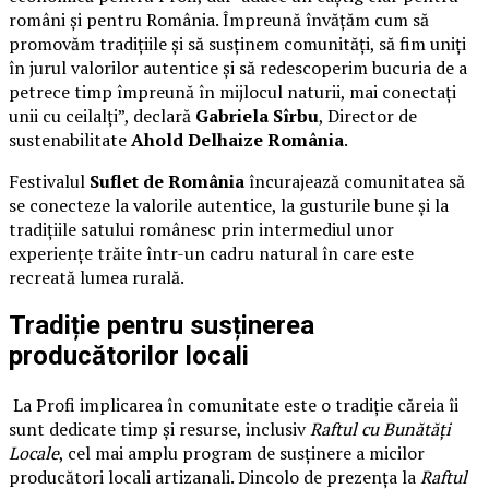
români și pentru România. Împreună învățăm cum să
promovăm tradițiile și să susținem comunități, să fim uniți
în jurul valorilor autentice și să redescoperim bucuria de a
petrece timp împreună în mijlocul naturii, mai conectați
unii cu ceilalți”, declară
Gabriela Sîrbu
, Director de
sustenabilitate
Ahold Delhaize România
.
Festivalul
Suflet de România
încurajează comunitatea să
se conecteze la valorile autentice, la gusturile bune și la
tradițiile satului românesc prin intermediul unor
experiențe trăite într-un cadru natural în care este
recreată lumea rurală.
Tradiție pentru susținerea
producătorilor locali
La Profi implicarea în comunitate este o tradiție căreia îi
sunt dedicate timp și resurse, inclusiv
Raftul cu Bunătăți
Locale
, cel mai amplu program de susținere a micilor
producători locali artizanali. Dincolo de prezența la
Raftul