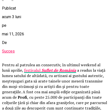
Publicat
acum 3 luni
pe
mai 11, 2026
De
Succes
Pentru al patrulea an consecutiv, în ultimul weekend al
lunii aprilie,
festivalul
Suflet de România
a readus la viață
lumea satului de altădată, cu artizani ai gustului autentic,
meșteșugari gata să arate tainele unor meserii transmise
din moși-strămoși și cu artiști din și pentru toate
generațiile. A fost cea mai amplă ediție organizată până
acum de
Profi
, cu peste 25.000 de participanți din toate
colțurile țării și chiar din afara granițelor, care pe parcursul
a două zile au descoperit cum sunt continuate tradițiile,