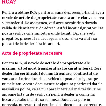
RCA?
Pentru a obtine RCA pentru masina dvs. second-hand, aveti
nevoie de
actele de proprietate
care sa arate clar vanzarea
si transferul. De asemenea, veti avea nevoie de o dovada
valida de identitate si de adresa, astfel incat asiguratorul sa
poata verifica cine sunteti si unde locuiti. Daca le aveti
pregatite, procesul va decurge mai usor si va va ajuta sa
plecati de la dealer fara intarzieri.
Acte de proprietate necesare
Pentru RCA, ai nevoie de
actele de proprietate ale
masinii
, astfel incat
transferul sa fie curat si legal
. Cere
dealerului
certificatul de inmatriculare
,
contractul de
vanzare
si orice dovada ca vehiculul poate fi asigurat pe
numele tau. Aceste documente te ajuta sa potrivesti datele
masinii cu polita, ca sa nu apara intarzieri mai tarziu. Tine
aproape lista ta de verificari pentru dealer si confirma
fiecare detaliu inainte sa semnezi. Daca ceva pare in
neregula, opreste-te si cere imediat documente corectate.