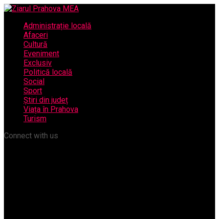
Administrație locală
Afaceri
Cultură
Eveniment
Exclusiv
Politică locală
Social
Sport
Știri din județ
Viața în Prahova
Turism
Connect with us