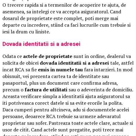
O trecere rapida si a termenilor de acoperire te ajuta, de
asemenea, sa intelegi ce va accepta asiguratorul. Cand
dosarul de proprietate este complet, poti merge mai
departe cu incredere, stiind ca faci lucrurile cum trebuie si
iesi la drum cu liniste.
Dovada identitatii si a adresei
Odata ce
actele de proprietate
sunt in ordine, dealerul va
solicita de obicei
dovada identitatii si a adresei
tale, astfel
incat RCA sa fie
emis in numele tau
fara intarzieri. In mod
obisnuit, vei prezenta cartea ta de identitate sau
pasaportul, plus un document care confirma adresa,
precum o
factura de utilitati
sau o adeverinta de domiciliu.
Aceasta verificare simpla a identitatii ajuta asiguratorul sa
iti potriveasca corect datele si sa evite erorile la polita.
Daca cumperi pentru altcineva, adu si documentele acelei
persoane, deoarece RCA trebuie sa urmeze adevaratul
proprietar sau sofer. Pastreaza toate actele clare, actuale si
usor de citit. Cand actele sunt pregatite, poti trece mai