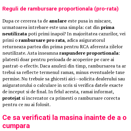
Reguli de rambursare proportionala (pro-rata)
Dupa ce cererea ta de
anulare
este pusa in miscare,
urmatoarea intrebare este una simpla: cat din
prima
neutilizata
poti primi inapoi? In majoritatea cazurilor, vei
primi o
rambursare pro rata
, adica asiguratorul
returneaza partea din prima pentru RCA aferenta zilelor
neutilizate. Asta inseamna
raspundere proportionala
:
platesti doar pentru perioada de acoperire pe care ai
pastrat-o efectiv. Daca anulezi din timp, rambursarea ta ar
trebui sa reflecte termenul ramas, minus eventualele taxe
permise. Nu trebuie sa ghicesti aici—solicita dealerului sau
asiguratorului o calculare in scris si verifica datele exacte
de inceput si de final. In felul acesta, ramai informat,
protejat
si increzator ca primesti o rambursare corecta
pentru ce nu ai folosit.
Ce sa verificati la masina inainte de a o
cumpara