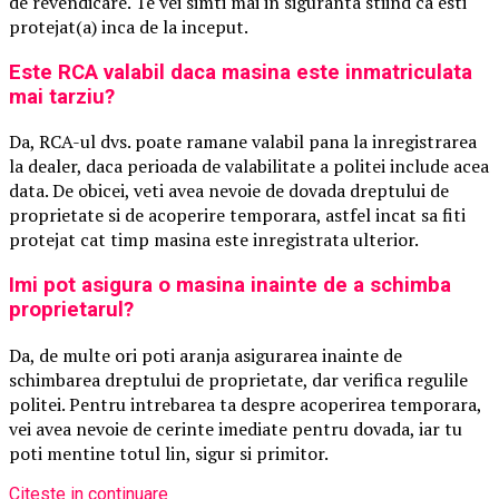
de revendicare. Te vei simti mai in siguranta stiind ca esti
protejat(a) inca de la inceput.
Este RCA valabil daca masina este inmatriculata
mai tarziu?
Da, RCA-ul dvs. poate ramane valabil pana la inregistrarea
la dealer, daca perioada de valabilitate a politei include acea
data. De obicei, veti avea nevoie de dovada dreptului de
proprietate si de acoperire temporara, astfel incat sa fiti
protejat cat timp masina este inregistrata ulterior.
Imi pot asigura o masina inainte de a schimba
proprietarul?
Da, de multe ori poti aranja asigurarea inainte de
schimbarea dreptului de proprietate, dar verifica regulile
politei. Pentru intrebarea ta despre acoperirea temporara,
vei avea nevoie de cerinte imediate pentru dovada, iar tu
poti mentine totul lin, sigur si primitor.
Citeste in continuare