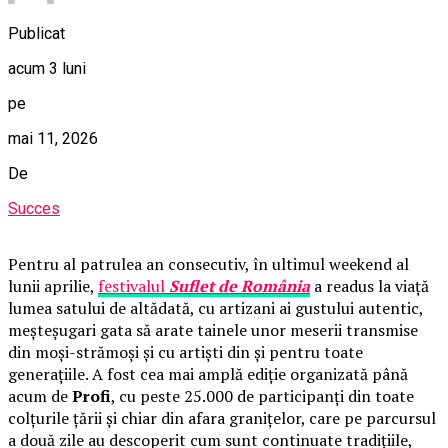
Publicat
acum 3 luni
pe
mai 11, 2026
De
Succes
Pentru al patrulea an consecutiv, în ultimul weekend al
lunii aprilie,
festivalul
Suflet de România
a readus la viață
lumea satului de altădată, cu artizani ai gustului autentic,
meșteșugari gata să arate tainele unor meserii transmise
din moși-strămoși și cu artiști din și pentru toate
generațiile. A fost cea mai amplă ediție organizată până
acum de
Profi
, cu peste 25.000 de participanți din toate
colțurile țării și chiar din afara granițelor, care pe parcursul
a două zile au descoperit cum sunt continuate tradițiile,