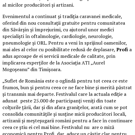
al micilor producători și artizani.
Evenimentul a continuat și tradiția caravanei medicale,
oferind din nou consultații gratuite pentru comunitatea
din Săvârșin și împrejurimi, cu ajutorul unor medici
specialiști în oftalmologie, cardiologie, neurologie,
pneumologie și ORL. Pentru a veni în sprijinul oamenilor,
mai ales al celor cu posibilitate redusă de deplasare,
Profi
a
adus aproape de ei servicii medicale de calitate, prin
implicarea experților de la Asociația ATI „Aurel
Mogoșeanu” din Timișoara.
„Suflet de România este o oglindă pentru tot ceea ce este
frumos, bun și pentru ceea ce ne face bine și merită păstrat
și transmis mai departe. Festivalul care la actuala ediție a
adunat peste 25.000 de participanți veniți din toate
colțurile țării, dar și din afara granițelor, arată cum se pot
consolida comunitățile și susține micii producători locali,
artizanii și meșteșugarii români pentru a face în continuare
ceea ce știu ei cel mai bine. Festivalul nu are o miză
economică pentru Profi, dar aduce un câștig clar pentru