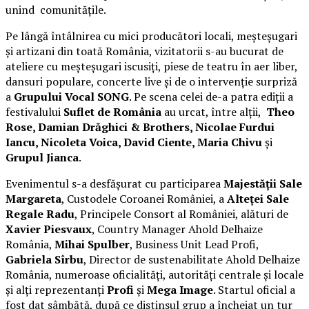
unind comunitățile.
Pe lângă întâlnirea cu mici producători locali, meșteșugari
și artizani din toată România, vizitatorii s-au bucurat de
ateliere cu meșteșugari iscusiți, piese de teatru în aer liber,
dansuri populare, concerte live și de o intervenție surpriză
a
Grupului Vocal SONG
. Pe scena celei de-a patra ediții a
festivalului
Suflet de România
au urcat, între alții,
Theo
Rose, Damian Drăghici & Brothers, Nicolae Furdui
Iancu, Nicoleta Voica, David Ciente, Maria Chivu
și
Grupul Jianca
.
Evenimentul s-a desfășurat cu participarea
Majestății Sale
Margareta
, Custodele Coroanei României, a
Alteței Sale
Regale Radu
, Principele Consort al României, alături de
Xavier Piesvaux
, Country Manager Ahold Delhaize
România,
Mihai Spulber
, Business Unit Lead Profi,
Gabriela Sîrbu
, Director de sustenabilitate Ahold Delhaize
România, numeroase oficialități, autorități centrale și locale
și alți reprezentanți
Profi
și
Mega Image
. Startul oficial a
fost dat sâmbătă, după ce distinsul grup a încheiat un tur