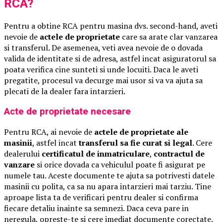
RCA?
Pentru a obtine RCA pentru masina dvs. second-hand, aveti
nevoie de
actele de proprietate
care sa arate clar vanzarea
si transferul. De asemenea, veti avea nevoie de o dovada
valida de identitate si de adresa, astfel incat asiguratorul sa
poata verifica cine sunteti si unde locuiti. Daca le aveti
pregatite, procesul va decurge mai usor si va va ajuta sa
plecati de la dealer fara intarzieri.
Acte de proprietate necesare
Pentru RCA, ai nevoie de
actele de proprietate ale
masinii
, astfel incat
transferul sa fie curat si legal
. Cere
dealerului
certificatul de inmatriculare
,
contractul de
vanzare
si orice dovada ca vehiculul poate fi asigurat pe
numele tau. Aceste documente te ajuta sa potrivesti datele
masinii cu polita, ca sa nu apara intarzieri mai tarziu. Tine
aproape lista ta de verificari pentru dealer si confirma
fiecare detaliu inainte sa semnezi. Daca ceva pare in
neregula, opreste-te si cere imediat documente corectate.