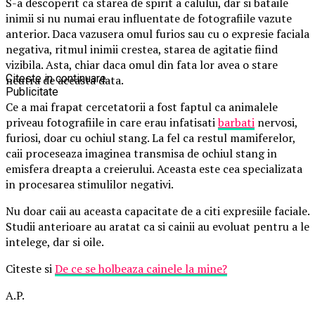
S-a descoperit ca starea de spirit a calului, dar si bataile
inimii si nu numai erau influentate de fotografiile vazute
anterior. Daca vazusera omul furios sau cu o expresie faciala
negativa, ritmul inimii crestea, starea de agitatie fiind
vizibila. Asta, chiar daca omul din fata lor avea o stare
Citeste in continuare
neutra de aceasta data.
Publicitate
Ce a mai frapat cercetatorii a fost faptul ca animalele
priveau fotografiile in care erau infatisati
barbati
nervosi,
furiosi, doar cu ochiul stang. La fel ca restul mamiferelor,
caii proceseaza imaginea transmisa de ochiul stang in
emisfera dreapta a creierului. Aceasta este cea specializata
in procesarea stimulilor negativi.
Nu doar caii au aceasta capacitate de a citi expresiile faciale.
Studii anterioare au aratat ca si cainii au evoluat pentru a le
intelege, dar si oile.
Citeste si
De ce se holbeaza cainele la mine?
A.P.