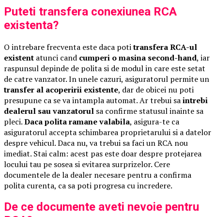
Puteti transfera conexiunea RCA
existenta?
O intrebare frecventa este daca poti
transfera RCA-ul
existent
atunci cand
cumperi o masina second-hand
, iar
raspunsul depinde de polita si de modul in care este setat
de catre vanzator. In unele cazuri, asiguratorul permite un
transfer al acoperirii existente
, dar de obicei nu poti
presupune ca se va intampla automat. Ar trebui sa
intrebi
dealerul sau vanzatorul
sa confirme statusul inainte sa
pleci.
Daca polita ramane valabila
, asigura-te ca
asiguratorul accepta schimbarea proprietarului si a datelor
despre vehicul. Daca nu, va trebui sa faci un RCA nou
imediat. Stai calm: acest pas este doar despre protejarea
locului tau pe sosea si evitarea surprizelor. Cere
documentele de la dealer necesare pentru a confirma
polita curenta, ca sa poti progresa cu incredere.
De ce documente aveti nevoie pentru