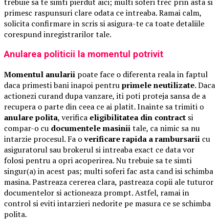
trebuie sa te simti pierdut aici; multi soferi trec prin asta si
primesc raspunsuri clare odata ce intreaba. Ramai calm,
solicita confirmare in scris si asigura-te ca toate detaliile
corespund inregistrarilor tale.
Anularea politicii la momentul potrivit
Momentul anularii
poate face o diferenta reala in faptul
daca primesti bani inapoi pentru
primele neutilizate
. Daca
actionezi curand dupa vanzare, iti poti proteja sansa de a
recupera o parte din ceea ce ai platit. Inainte sa trimiti o
anulare polita
, verifica
eligibilitatea din contract
si
compar-o cu
documentele masinii
tale, ca nimic sa nu
intarzie procesul. Fa o
verificare rapida a rambursarii
cu
asiguratorul sau brokerul si intreaba exact ce data vor
folosi pentru a opri acoperirea. Nu trebuie sa te simti
singur(a) in acest pas; multi soferi fac asta cand isi schimba
masina. Pastreaza cererea clara, pastreaza copii ale tuturor
documentelor si actioneaza prompt. Astfel, ramai in
control si eviti intarzieri nedorite pe masura ce se schimba
polita.