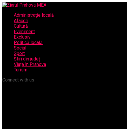
Administrație locală
Afaceri
Cultură
Eveniment
Exclusiv
Politică locală
Social
Sport
Știri din județ
Viața în Prahova
Turism
Connect with us