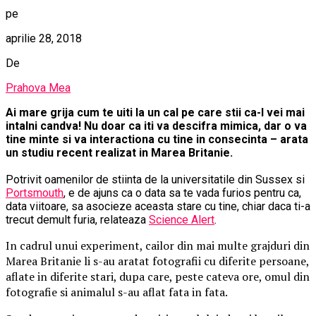
pe
aprilie 28, 2018
De
Prahova Mea
Ai mare grija cum te uiti la un cal pe care stii ca-l vei mai
intalni candva! Nu doar ca iti va descifra mimica, dar o va
tine minte si va interactiona cu tine in consecinta – arata
un studiu recent realizat in Marea Britanie.
Potrivit oamenilor de stiinta de la universitatile din Sussex si
Portsmouth
, e de ajuns ca o data sa te vada furios pentru ca,
data viitoare, sa asocieze aceasta stare cu tine, chiar daca ti-a
trecut demult furia, relateaza
Science Alert
.
In cadrul unui experiment, cailor din mai multe grajduri din
Marea Britanie li s-au aratat fotografii cu diferite persoane,
aflate in diferite stari, dupa care, peste cateva ore, omul din
fotografie si animalul s-au aflat fata in fata.