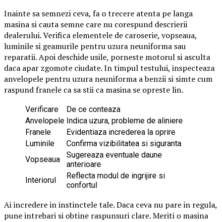
Inainte sa semnezi ceva, fa o trecere atenta pe langa
masina si cauta semne care nu corespund descrierii
dealerului. Verifica elementele de caroserie, vopseaua,
luminile si geamurile pentru uzura neuniforma sau
reparatii. Apoi deschide usile, porneste motorul si asculta
daca apar zgomote ciudate. In timpul testului, inspecteaza
anvelopele pentru uzura neuniforma a benzii si simte cum
raspund franele ca sa stii ca masina se opreste lin.
Verificare
De ce conteaza
Anvelopele
Indica uzura, probleme de aliniere
Franele
Evidentiaza increderea la oprire
Luminile
Confirma vizibilitatea si siguranta
Sugereaza eventuale daune
Vopseaua
anterioare
Reflecta modul de ingrijire si
Interiorul
confortul
Ai incredere in instinctele tale. Daca ceva nu pare in regula,
pune intrebari si obtine raspunsuri clare. Meriti o masina