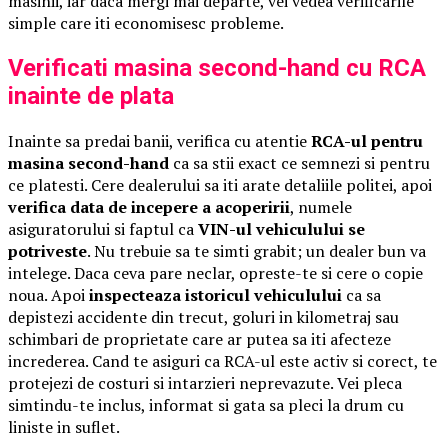
masinii, iar daca mergi mai departe, vei vedea verificarile
simple care iti economisesc probleme.
Verificati masina second-hand cu RCA
inainte de plata
Inainte sa predai banii, verifica cu atentie
RCA-ul pentru
masina second-hand
ca sa stii exact ce semnezi si pentru
ce platesti. Cere dealerului sa iti arate detaliile politei, apoi
verifica data de incepere a acoperirii
, numele
asiguratorului si faptul ca
VIN-ul vehiculului se
potriveste
. Nu trebuie sa te simti grabit; un dealer bun va
intelege. Daca ceva pare neclar, opreste-te si cere o copie
noua. Apoi
inspecteaza istoricul vehiculului
ca sa
depistezi accidente din trecut, goluri in kilometraj sau
schimbari de proprietate care ar putea sa iti afecteze
increderea. Cand te asiguri ca RCA-ul este activ si corect, te
protejezi de costuri si intarzieri neprevazute. Vei pleca
simtindu-te inclus, informat si gata sa pleci la drum cu
liniste in suflet.