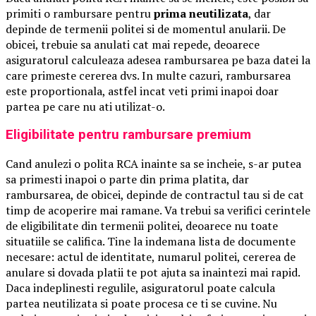
primiti o rambursare pentru
prima neutilizata
, dar
depinde de termenii politei si de momentul anularii. De
obicei, trebuie sa anulati cat mai repede, deoarece
asiguratorul calculeaza adesea rambursarea pe baza datei la
care primeste cererea dvs. In multe cazuri, rambursarea
este proportionala, astfel incat veti primi inapoi doar
partea pe care nu ati utilizat-o.
Eligibilitate pentru rambursare premium
Cand anulezi o polita RCA inainte sa se incheie, s-ar putea
sa primesti inapoi o parte din prima platita, dar
rambursarea, de obicei, depinde de contractul tau si de cat
timp de acoperire mai ramane. Va trebui sa verifici cerintele
de eligibilitate din termenii politei, deoarece nu toate
situatiile se califica. Tine la indemana lista de documente
necesare: actul de identitate, numarul politei, cererea de
anulare si dovada platii te pot ajuta sa inaintezi mai rapid.
Daca indeplinesti regulile, asiguratorul poate calcula
partea neutilizata si poate procesa ce ti se cuvine. Nu