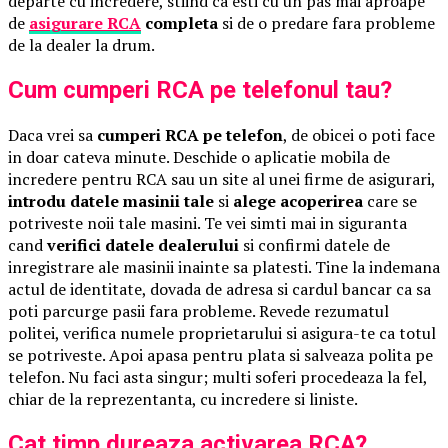
departe cu incredere, stiind ca esti cu un pas mai aproape
de
asigurare RCA
completa
si de o predare fara probleme
de la dealer la drum.
Cum cumperi RCA pe telefonul tau?
Daca vrei sa
cumperi RCA pe telefon
, de obicei o poti face
in doar cateva minute. Deschide o aplicatie mobila de
incredere pentru RCA sau un site al unei firme de asigurari,
introdu datele masinii tale
si
alege acoperirea
care se
potriveste noii tale masini. Te vei simti mai in siguranta
cand
verifici datele dealerului
si confirmi datele de
inregistrare ale masinii inainte sa platesti. Tine la indemana
actul de identitate, dovada de adresa si cardul bancar ca sa
poti parcurge pasii fara probleme. Revede rezumatul
politei, verifica numele proprietarului si asigura-te ca totul
se potriveste. Apoi apasa pentru plata si salveaza polita pe
telefon. Nu faci asta singur; multi soferi procedeaza la fel,
chiar de la reprezentanta, cu incredere si liniste.
Cat timp dureaza activarea RCA?