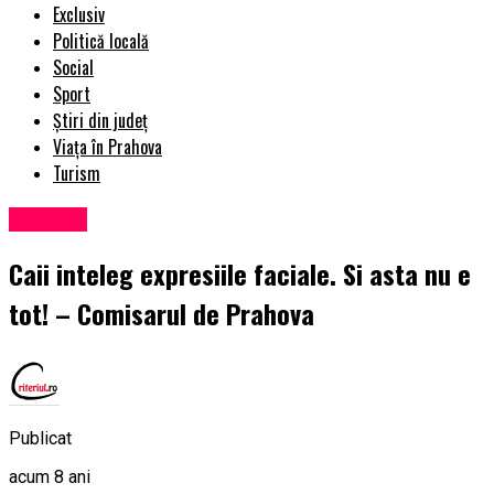
Exclusiv
Politică locală
Social
Sport
Știri din județ
Viața în Prahova
Turism
Exclusiv
Caii inteleg expresiile faciale. Si asta nu e
tot! – Comisarul de Prahova
Publicat
acum 8 ani