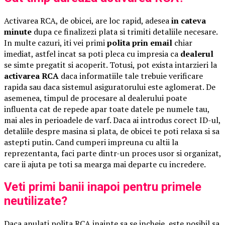
Activarea RCA, de obicei, are loc rapid, adesea
in cateva
minute
dupa ce finalizezi plata si trimiti detaliile necesare.
In multe cazuri, iti vei primi
polita prin email
chiar
imediat, astfel incat sa poti pleca cu impresia ca
dealerul
se simte pregatit si acoperit. Totusi, pot exista intarzieri la
activarea RCA
daca informatiile tale trebuie verificare
rapida sau daca sistemul asiguratorului este aglomerat. De
asemenea, timpul de procesare al dealerului poate
influenta cat de repede apar toate datele pe numele tau,
mai ales in perioadele de varf. Daca ai introdus corect ID-ul,
detaliile despre masina si plata, de obicei te poti relaxa si sa
astepti putin. Cand cumperi impreuna cu altii la
reprezentanta, faci parte dintr-un proces usor si organizat,
care ii ajuta pe toti sa mearga mai departe cu incredere.
Veti primi banii inapoi pentru primele
neutilizate?
Daca anulati polita RCA inainte sa se incheie, este posibil sa