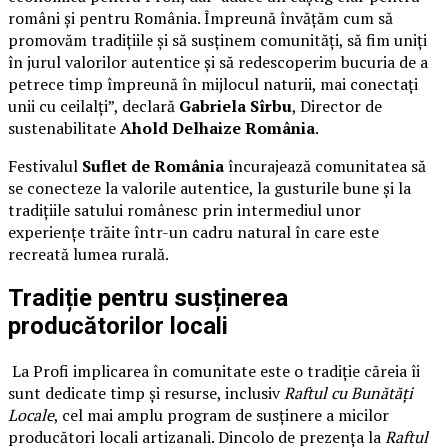
români și pentru România. Împreună învățăm cum să
promovăm tradițiile și să susținem comunități, să fim uniți
în jurul valorilor autentice și să redescoperim bucuria de a
petrece timp împreună în mijlocul naturii, mai conectați
unii cu ceilalți”, declară
Gabriela Sîrbu
, Director de
sustenabilitate
Ahold Delhaize România
.
Festivalul
Suflet de România
încurajează comunitatea să
se conecteze la valorile autentice, la gusturile bune și la
tradițiile satului românesc prin intermediul unor
experiențe trăite într-un cadru natural în care este
recreată lumea rurală.
Tradiție pentru susținerea
producătorilor locali
La Profi implicarea în comunitate este o tradiție căreia îi
sunt dedicate timp și resurse, inclusiv
Raftul cu Bunătăți
Locale
, cel mai amplu program de susținere a micilor
producători locali artizanali. Dincolo de prezența la
Raftul