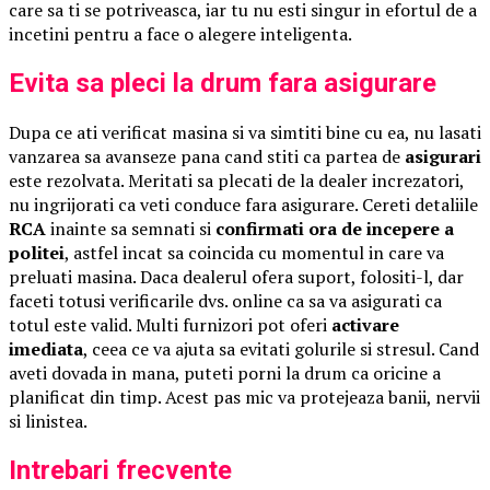
care sa ti se potriveasca, iar tu nu esti singur in efortul de a
incetini pentru a face o alegere inteligenta.
Evita sa pleci la drum fara asigurare
Dupa ce ati verificat masina si va simtiti bine cu ea, nu lasati
vanzarea sa avanseze pana cand stiti ca partea de
asigurari
este rezolvata. Meritati sa plecati de la dealer increzatori,
nu ingrijorati ca veti conduce fara asigurare. Cereti detaliile
RCA
inainte sa semnati si
confirmati ora de incepere a
politei
, astfel incat sa coincida cu momentul in care va
preluati masina. Daca dealerul ofera suport, folositi-l, dar
faceti totusi verificarile dvs. online ca sa va asigurati ca
totul este valid. Multi furnizori pot oferi
activare
imediata
, ceea ce va ajuta sa evitati golurile si stresul. Cand
aveti dovada in mana, puteti porni la drum ca oricine a
planificat din timp. Acest pas mic va protejeaza banii, nervii
si linistea.
Intrebari frecvente