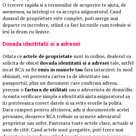
O trecere rapida si a termenilor de acoperire te ajuta, de
asemenea, sa intelegi ce va accepta asiguratorul. Cand
dosarul de proprietate este complet, poti merge mai
departe cu incredere, stiind ca faci lucrurile cum trebuie si
iesi la drum cu liniste.
Dovada identitatii si a adresei
Odata ce
actele de proprietate
sunt in ordine, dealerul va
solicita de obicei
dovada identitatii si a adresei
tale, astfel
incat RCA sa fie
emis in numele tau
fara intarzieri. In mod
obisnuit, vei prezenta cartea ta de identitate sau
pasaportul, plus un document care confirma adresa,
precum o
factura de utilitati
sau o adeverinta de domiciliu.
Aceasta verificare simpla a identitatii ajuta asiguratorul sa
iti potriveasca corect datele si sa evite erorile la polita.
Daca cumperi pentru altcineva, adu si documentele acelei
persoane, deoarece RCA trebuie sa urmeze adevaratul
proprietar sau sofer. Pastreaza toate actele clare, actuale si
usor de citit. Cand actele sunt pregatite, poti trece mai