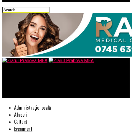
Ziarul Prahova MEA
Caii inteleg expresiile faciale. Si asta nu e tot! – Comisarul de
Prahova
Administrație locală
Afaceri
Cultură
Eveniment