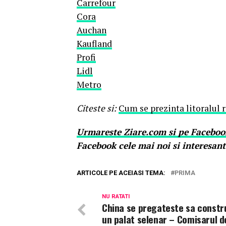
Carrefour
Cora
Auchan
Kaufland
Profi
Lidl
Metro
Citeste si:
Cum se prezinta litoralul 
Urmareste
Ziare.
com
si pe Faceboo
Facebook cele mai noi si interesant
ARTICOLE PE ACEIASI TEMA:
PRIMA
NU RATATI
China se pregateste sa constr
un palat selenar – Comisarul d