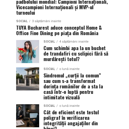
padbolului mondial: Campioni Internaționali,
Vicecampioni Internaționali și MVP-ul
turneului
SOCIAL
3 săptămâni inainte
TUYA Bucharest aduce conceptul Home &
Office Fine Dining pe piața din România
SOCIAL
4 săptămâni inainte
Cum schimbi apa la un buchet
de trandafiri cu sclipici fără să
murdărești totul?
SOCIAL
o lună inainte
Sindromul „curții la comun”
sau cum s-a transformat
dorința românilor de a sta la
casă într-o luptă pentru
intimitate vizuală
SOCIAL
o lună inainte
Cât de eficient este testul
poligraf în verificarea
integrității angajaților din
bănci?