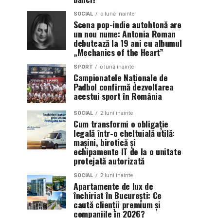
SOCIAL
o lună inainte
Scena pop-indie autohtonă are
un nou nume: Antonia Roman
debutează la 19 ani cu albumul
„Mechanics of the Heart”
SPORT
o lună inainte
Campionatele Naționale de
Padbol confirmă dezvoltarea
acestui sport în România
SOCIAL
2 luni inainte
Cum transformi o obligație
legală într-o cheltuială utilă:
mașini, birotică și
echipamente IT de la o unitate
protejată autorizată
SOCIAL
2 luni inainte
Apartamente de lux de
închiriat în București: Ce
caută clienții premium și
companiile în 2026?