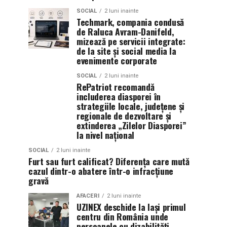
SOCIAL
2 luni inainte
Techmark, compania condusă
de Raluca Avram-Danifeld,
mizează pe servicii integrate:
de la site și social media la
evenimente corporate
SOCIAL
2 luni inainte
RePatriot recomandă
includerea diasporei în
strategiile locale, județene și
regionale de dezvoltare și
extinderea „Zilelor Diasporei”
la nivel național
SOCIAL
2 luni inainte
Furt sau furt calificat? Diferența care mută
cazul dintr-o abatere într-o infracțiune
gravă
AFACERI
2 luni inainte
UZINEX deschide la Iași primul
centru din România unde
persoanele cu dizabilități