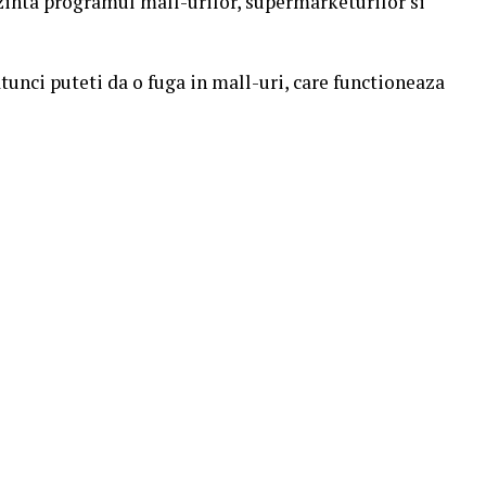
ezinta programul mall-urilor, supermarketurilor si
 atunci puteti da o fuga in mall-uri, care functioneaza