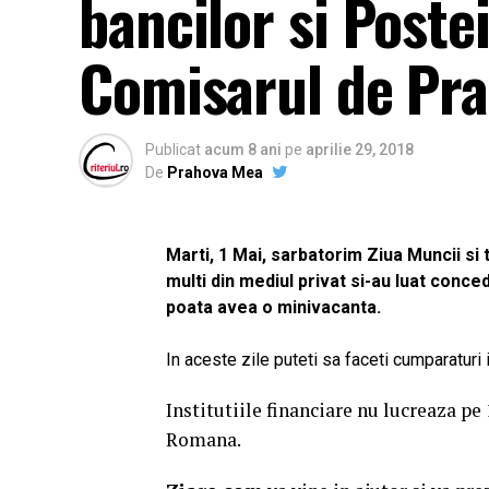
bancilor si Poste
Comisarul de Pr
Publicat
acum 8 ani
pe
aprilie 29, 2018
De
Prahova Mea
Marti, 1 Mai, sarbatorim Ziua Muncii si to
multi din mediul privat si-au luat conced
poata avea o minivacanta.
In aceste zile puteti sa faceti cumparaturi 
Institutiile financiare nu lucreaza p
Romana.