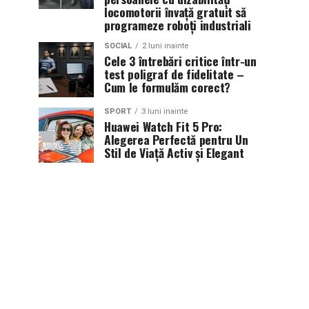
locomotorii învață gratuit să
programeze roboți industriali
SOCIAL
2 luni inainte
Cele 3 întrebări critice într-un
test poligraf de fidelitate –
Cum le formulăm corect?
SPORT
3 luni inainte
Huawei Watch Fit 5 Pro:
Alegerea Perfectă pentru Un
Stil de Viață Activ și Elegant