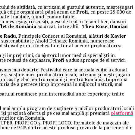
ului de altădată, cu artizani ai gustului autentic, meșteșugari
amplă ediție organizată până acum de
Profi
, cu peste 25.000 de
uate tradițiile, unind comunitățile.
u meșteșugari iscusiți, piese de teatru în aer liber, dansuri
flet de România
au urcat, între alții,
Theo Rose, Damian
le Radu
, Principele Consort al României, alături de
Xavier
e sustenabilitate Ahold Delhaize România, numeroase
 distinsul grup a încheiat un tur al micilor producători și
și împrejurimi, cu ajutorul unor medici specialiști în
tate redusă de deplasare,
Profi
a adus aproape de ei servicii
nsmis mai departe. Festivalul care la actuala ediție a adunat
e și susține micii producători locali, artizanii și meșteșugarii
e un câștig clar pentru români și pentru România. Împreună
curia de a petrece timp împreună în mijlocul naturii, mai
le satului românesc prin intermediul unor experiențe trăite
el mai amplu program de susținere a micilor producători locali
i își prezintă oferta și pe cea mai amplă și premiată
platformă
usturilor din România.
OFI SUPER, PROFI GO și PROFI LOCO, formatele de magazin ale
ai bine de 94% dintre aceste produse provin de la parteneri din