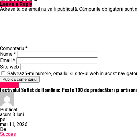
Leave a Reply
Adresa ta de email nu va fi publicată.
Câmpurile obligatorii sunt
Comentariu
*
Nume
*
Email
*
Site web
Salvează-mi numele, emailul și site-ul web în acest navigato
Exclusiv
Festivalul Suflet de România: Peste 100 de producători și artizani
Publicat
acum 3 luni
pe
mai 11, 2026
De
Succes