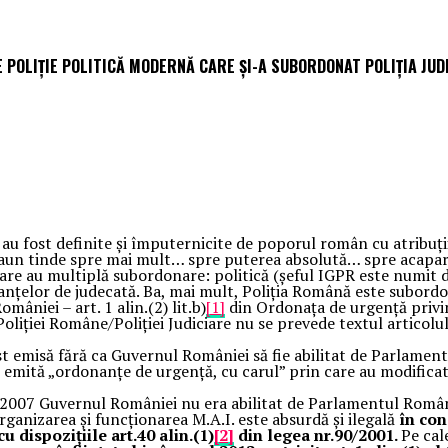
 POLIȚIE POLITICĂ MODERNĂ CARE ȘI-A SUBORDONAT POLIȚIA JUD
u fost definite și împuternicite de poporul român cu atribuții 
scaun tinde spre mai mult… spre puterea absolută… spre acaparare
e care au multiplă subordonare: politică (șeful IGPR este numit 
nțelor de judecată. Ba, mai mult, Poliția Română este subordona
âniei – art. 1 alin.(2) lit.b)
[1]
din Ordonața de urgență privi
 Poliției Române/Poliției Judiciare nu se prevede textul articolu
t emisă fără ca Guvernul României să fie abilitat de Parlamen
 să emită „ordonanțe de urgență, cu carul” prin care au modifica
73/2007 Guvernul României nu era abilitat de Parlamentul Român
ganizarea și funcționarea M.A.I. este absurdă și ilegală
în con
 dispozițiile art.40 alin.(1)
[2]
din legea nr.90/2001.
Pe cal