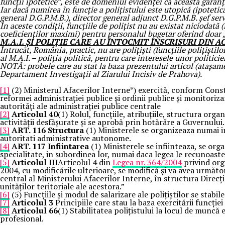
funcții ipotetice”, este de domeniul evidenței că această garanți
Iar dacă numirea în funcție a polițistului este utopică (ipotetică
general D.G.P.M.B.), director general adjunct D.G.P.M.B. șef servi
În aceste condiții, funcțiile de polițist nu au existat niciodată 
coeficienților maximi) pentru personalul bugetar oferind doar „o
M.A.I. ȘI POLIȚIE CARE AU ÎNTOCMIT ÎNSCRISURI DIN
Întrucât, România, practic, nu are polițiști (funcțiile polițiști
al M.A.I. – poliția politică, pentru care interesele unor politic
NOTĂ: probele care au stat la baza prezentului articol (atașame
Departament Investigații al Ziarului Incisiv de Prahova).
[1]
(2) Ministerul Afacerilor Interne*) exercită, conform Constitu
reformei administraţiei publice şi ordinii publice şi monitoriza
autorităţi ale administraţiei publice centrale
[2]
Articolul 40
(1) Rolul, funcțiile, atribuțiile, structura or
activității desfășurate și se aprobă prin hotărâre a Guvernului.
[3]
ART. 116
Structura
(1) Ministerele se organizeaza numai i
autoritati administrative autonome.
[4]
ART. 117
Infiintarea
(1) Ministerele se infiinteaza, se org
specialitate, in subordinea lor, numai daca legea le recunoast
[5]
Articolul III
Articolul 4 din
Legea nr. 364/2004
privind orga
2004, cu modificările ulterioare, se modifică şi va avea următo
central al Ministerului Afacerilor Interne, în structura Direcţi
unităţilor teritoriale ale acestora.”
[6]
(5) Funcțiile și modul de salarizare ale polițiștilor se stabil
[7]
Articolul 3
Principiile care stau la baza exercitării funcție
[8]
Articolul 66
(1) Stabilitatea polițistului la locul de muncă 
profesional.