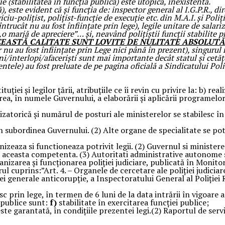
e (stabilitatea în funcția publică) este utopică, inexistentă.
), este evident că și funcția de: inspector general al I.G.P.R., di
ciu-polițist, polițist-funcție de execuție etc. din M.A.I. și Poliț
(întrucât nu au fost înființate prin lege), legile unitare de salar
 marjă de apreciere”… și, neavând polițiștii funcții stabilite p
 ACEASTĂ CALITATE SUNT LOVITE DE NULITATE ABSOLUTĂ
lor nu au fost înființate prin Lege nici până în prezent), singur
ieni/interlopi/afaceriști sunt mai importante decât statul și cet
ntele) au fost preluate de pe pagina oficială a Sindicatului Pol
ţiei şi legilor ţării, atribuţiile ce îi revin cu privire la: b) r
rea, în numele Guvernului, a elaborării şi aplicării programelor
ganizatorică și numărul de posturi ale ministerelor se stabilesc 
n subordinea Guvernului. (2) Alte organe de specialitate se po
anizeaza si functioneaza potrivit legii. (2) Guvernul si ministere
e aceasta competenta. (3) Autoritati administrative autonome s
nizarea şi funcţionarea poliţiei judiciare, publicată în Monitor
rul cuprins:”Art. 4. – Organele de cercetare ale poliţiei judici
ei generale anticorupţie, a Inspectoratului General al Poliţiei 
esc prin lege, în termen de 6 luni de la data intrării în vigoare a
i publice sunt:
f)
stabilitate în exercitarea funcției publice;
este garantată, în condițiile prezentei legi.(2) Raportul de serv