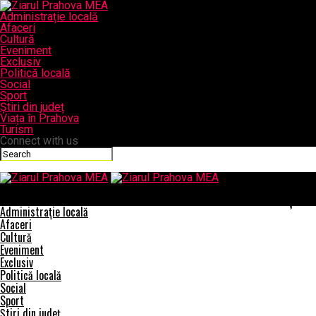
Administrație locală
Afaceri
Cultură
Eveniment
Exclusiv
Politică locală
Social
Sport
Știri din județ
Viața în Prahova
Turism
Connect with us
Ziarul Prahova MEA
EXCLUSIV/MINISTERUL AFACERILOR INTERENE ESTE INSTITUȚIA DE
Administrație locală
Afaceri
Cultură
Eveniment
Exclusiv
Politică locală
Social
Sport
Știri din județ