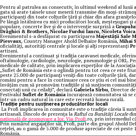
Pentru al patrulea an consecutiv, în ultimul weekend al lunii a
gata să arate tainele unor meserii transmise din moși-strămoși
participanți din toate colțurile țării și chiar din afara graniț
Pe lângă întâlnirea cu mici producători locali, meșteșugari și a
populare, concerte live și de o intervenție surpriză a
Grupulu
Drăghici & Brothers, Nicolae Furdui Iancu, Nicoleta Voica
Evenimentul s-a desfășurat cu participarea
Majestății Sale 
Piesvaux
, Country Manager Ahold Delhaize România,
Mihai 
oficialități, autorități centrale și locale și alți reprezentanți
Pr
artizani.
Evenimentul a continuat și tradiția caravanei medicale, oferin
oftalmologie, cardiologie, neurologie, pneumologie și ORL. Pent
medicale de calitate, prin implicarea experților de la Asociaț
„Suflet de România este o oglindă pentru tot ceea ce este frum
peste 25.000 de participanți veniți din toate colțurile țării, da
români pentru a face în continuare ceea ce știu ei cel mai bi
învățăm cum să promovăm tradițiile și să susținem comunități, 
conectați unii cu ceilalți”, declară
Gabriela Sîrbu
, Director d
Festivalul
Suflet de România
încurajează comunitatea să se co
într-un cadru natural în care este recreată lumea rurală.
Tradiție pentru susținerea producătorilor locali
La Profi implicarea în comunitate este o tradiție căreia îi sunt
artizanali. Dincolo de prezența la
Raftul cu Bunătăți Locale
din
națională de promovare a lor, Via-Profi
.ro, prin intermediul c
Prin numărul angajaților săi, Profi, parte din grupul Ahold 
rețelei, au o gamă de 5.000 de produse apreciate de cei peste 1
România.