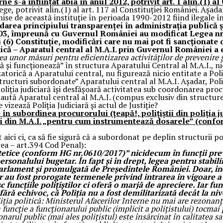
ne s-a înființat abia în anul 2012, potrivit art. 1 alin.(1) a
e, potrivit alin.(1) al art. 117 al Constituției României. Așada
de această instituție în perioada 1990-2012 fiind ilegale în
darea principiului transparenței în administrația publică și 
03, împreună cu Guvernul României au modificat Legea nr. 3
și (6) Constituție, modificări care nu mai pot fi sancționat
 – Aparatul central al M.A.I. prin Guvernul României a em
rea unor măsuri pentru eficientizarea activităţilor de prevenire
ză și funcționează” în structura Aparatului Central al M.A.I., n
zatorică a Aparatului central, nu figurează nicio entitate a Pol
„structuri subordonate” Aparatului central al M.A.I. Așadar, Pol
Poliția judiciară își desfășoară activitatea sub coordonarea pro
 caută Aparatul central al M.A.I. (compus exclusiv din structur
vizează Poliția Judiciară și actul de Justiție?
e în subordinea procurorului (țeapă!, polițiștii din poliția j
rhici din M.A.I. „pentru cum instrumentează dosarele” (confo
aici ci, ca să fie sigură că a subordonat pe deplin structurii poli
rea – art.394 Cod Penal):
potetice (conform HG nr.0610/2017)” nicidecum în funcții pre
sonalului bugetar. În fapt și în drept, legea pentru stabilir
Parlament și promulgată de Președintele României. Doar, în
r au fost prorogate termenele privind intrarea în vigoare a 
 funcțiile polițiștilor ci oferă o marjă de apreciere. Iar func
ără echivoc, că Poliția nu a fost demilitarizată decât la nive
iția politică: Ministerul Afacerilor Interne nu mai are rezonanță 
 funcție a funcționarului public (implicit a polițistului) tocmai 
ționarul public (mai ales polițistul) este însărcinat în calitatea 