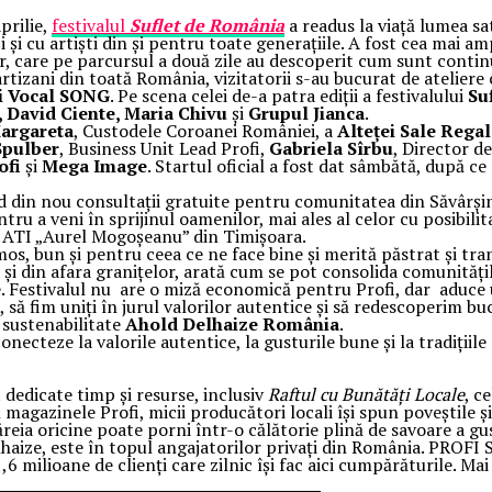
prilie,
festivalul
Suflet de România
a readus la viață lumea sat
 și cu artiști din și pentru toate generațiile. A fost cea mai 
elor, care pe parcursul a două zile au descoperit cum sunt contin
rtizani din toată România, vizitatorii s-au bucurat de ateliere c
i Vocal SONG
. Pe scena celei de-a patra ediții a festivalului
Su
, David Ciente, Maria Chivu
și
Grupul Jianca
.
Margareta
, Custodele Coroanei României, a
Alteței Sale Rega
Spulber
, Business Unit Lead Profi,
Gabriela Sîrbu
, Director d
ofi
și
Mega Image
. Startul oficial a fost dat sâmbătă, după ce
d din nou consultații gratuite pentru comunitatea din Săvârșin 
ru a veni în sprijinul oamenilor, mai ales al celor cu posibili
ia ATI „Aurel Mogoșeanu” din Timișoara.
os, bun și pentru ceea ce ne face bine și merită păstrat și tra
r și din afara granițelor, arată cum se pot consolida comunitățil
ne. Festivalul nu are o miză economică pentru Profi, dar aduc
să fim uniți în jurul valorilor autentice și să redescoperim bu
e sustenabilitate
Ahold Delhaize România
.
necteze la valorile autentice, la gusturile bune și la tradiții
 dedicate timp și resurse, inclusiv
Raftul cu Bunătăți Locale
, c
 magazinele Profi, micii producători locali își spun poveștile ș
ăreia oricine poate porni într-o călătorie plină de savoare a g
Delhaize, este în topul angajatorilor privați din România. PR
,6 milioane de clienți care zilnic își fac aici cumpărăturile. M