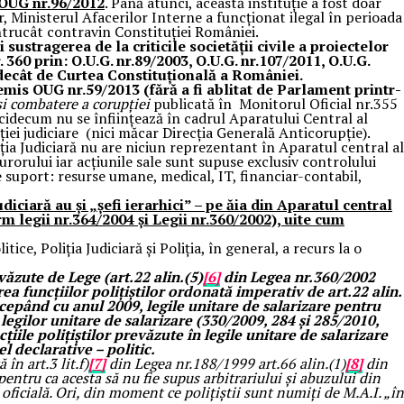
l OUG nr.96/2012
. Până atunci, această instituție a fost doar
r, Ministerul Afacerilor Interne a funcționat ilegal în perioada
trucât contravin Constituției României.
sustragerea de la criticile societății civile a proiectelor
60 prin: O.U.G. nr.89/2003, O.U.G. nr.107/2011, O.U.G.
e decât de Curtea Constituțională a României.
is OUG nr.59/2013 (fără a fi ablitat de Parlament printr-
 şi combatere a corupţiei
publicată în Monitorul Oficial nr.355
icidecum nu se înființează în cadrul Aparatului Central al
iției judiciare (nici măcar Direcția Generală Anticorupție).
iția Judiciară nu are niciun reprezentant în Aparatul central al
curorului iar acțiunile sale sunt supuse exclusiv controlului
e suport: resurse umane, medical, IT, financiar-contabil,
udiciară au și „șefi ierarhici” – pe ăia din Aparatul central
rm legii nr.364/2004 și Legii nr.360/2002), uite cum
tice, Poliția Judiciară și Poliția, în general, a recurs la o
văzute de Lege (art.22 alin.(5)
[6]
din Legea nr.360/2002
ea funcțiilor polițiștilor ordonată imperativ de art.22 alin.
cepând cu anul 2009, legile unitare de salarizare pentru
legilor unitare de salarizare (330/2009, 284 și 285/2010,
țiile polițiștilor prevăzute în legile unitare de salarizare
l declarative – politic.
în art.3 lit.f)
[7]
din Legea nr.188/1999 art.66 alin.(1)
[8]
din
pentru ca acesta să nu fie supus arbitrariului și abuzului din
sa oficială. Ori, din moment ce polițiștii sunt numiți de M.A.I. „în