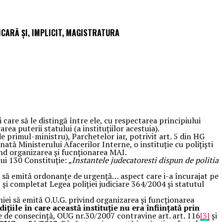
ICARĂ ȘI, IMPLICIT, MAGISTRATURA
care să le distingă între ele, cu respectarea principiului
a puterii statului (a instituțiilor acestuia).
de primul-ministru), Parchetelor iar, potrivit art. 5 din HG
tă Ministerului Afacerilor Interne, o instituție cu polițiști
nd organizarea și fucnționarea MAI.
lui 130 Constituție: „
Instantele judecatoresti dispun de politia
t să emită ordonanțe de urgență… aspect care i-a încurajat pe
t și completat Legea poliției judiciare 364/2004 și statutul
iei să emită O.U.G. privind organizarea și funcționarea
dițiile în care această instituție nu era înființată prin
e de consecință, OUG nr.30/2007 contravine art. art. 116
[3]
și