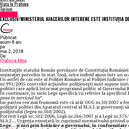
Viața în Prahova
Turism
Exclusiv
EXCLUSIV/MINISTERUL AFACERILOR INTERENE ESTE INSTITUȚIA DE
Publicat
acum 8 ani
pe
mai 2, 2018
De
Prahova Mea
Instituțiile statului Român prevăzute de Constituția României a
separației puterilor în stat. Însă, orice individ ajuns într-un 
Un astfel de caz este al Poliției Române și al Poliției Judiciar
nr.991/2005 controlul acțiunilor polițienești sunt supuse insta
politici care aplică întocmai programul politic al Guvernului Rom
În continuare, în nicio Lege specifică/cu referire la specificul
pusa in serviciul lor
”.
Iar partea cea mai frumoasă este că atât OUG nr.30/2007 a fos
polițiștii politici din Aparatul central al M.A.I. și guvernanți
polițistului (legea nr.360/2002).
Potrivit Legii nr. 502/2006, Legii nr.266/2007 și a Legii nr.3
M.A.I…. Urgența enunțată în cuprinsul normativului privind or
Lege… și nici prin hotărâre a guvernului, în conformitate cu