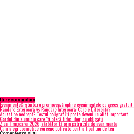
Iti recomandam
EvenimenteGratuite.ro promovează online evenimentele cu acces gratuit
Randare Exterioară vs Randare Interioară: Care e Diferența?
Acuzat pe nedrept? Testul poligraf îţi poate deveni un aliat important
Gardul din aluminiu care îți oferă timp liber, nu obligații
Ziua Timișoarei 2026, sărbătorită prin patru zile de evenimente
Cum alegi cosmetice coreene potrivite pentru tipul tau de ten
Comenteaza si tu