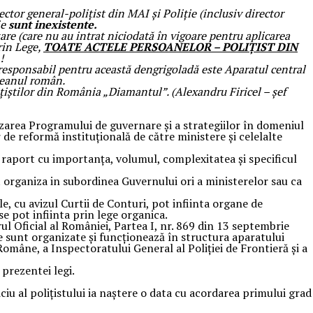
rector general-polițist din MAI și Poliție (inclusiv director
ie
sunt inexistente.
izare (care nu au intrat niciodată în vigoare pentru aplicarea
rin Lege,
TOATE ACTELE PERSOANELOR – POLIȚIST DIN
!
ul responsabil pentru această dengrigoladă este Aparatul central
ățeanul român.
ițiștilor din România „Diamantul”. (Alexandru Firicel – șef
ealizarea Programului de guvernare şi a strategiilor în domeniul
 de reformă instituţională de către ministere şi celelalte
în raport cu importanța, volumul, complexitatea și specificul
t organiza in subordinea Guvernului ori a ministerelor sau ca
le, cu avizul Curtii de Conturi, pot infiinta organe de
e pot infiinta prin lege organica.
ul Oficial al României, Partea I, nr. 869 din 13 septembrie
are sunt organizate şi funcţionează în structura aparatului
Române, a Inspectoratului General al Poliţiei de Frontieră şi a
 prezentei legi.
iciu al polițistului ia naștere o data cu acordarea primului grad