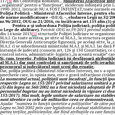
117
[4]
din Constituția României…
Ministerul Afacerilor Inter
„organizată” pentru a ”funcționa”, nicidecum înființată prin Leg
1990-2012, întrucât NU A FOST ÎNFIINȚAT,toate normele emise 
Poliția Politică – Ministerul Afacerilor Interne, pentru elu
de norme modificatoare –O.U.G. –, eludarea Legii nr.52/20
nr.96/2012, OUG nr.21/2016, cu încălcarea art.115 alin.(1) 
Pentru a-și subordona Poliția judiciară, poliția politică
o Lege de abilitare).
Potrivit
OUG nr.59/2013
privind stabili
din 14 iunie 2013
[5]
structurile Poliției Judiciare se organizea
M.A.I. Cu toate acestea, pe sitte-ul M.A.I., la structura organi
Direcția Generală Anticorupție figurează, pe același sitte, la 
M.A.I. ci se subordonează ministrului M.A.I. și M.A.I. Iar dacă 
instanței de judecată (conorm art. 126 și 130 Consttiuție), ce
control intern, administrativ-logistic) „în această ecuație” care 
Și, cum, teoretic, Poliția Judiciară își desfășoară atribuțiil
al M.A.I.) dar sunt controlați și sancționați de șefii iera
procurorul și judecătorul sunt scoși din ecuație.
Dar, poliția politică (Ministeul Afacerilor Interne), nu s-a oprit 
șmecherie care, în opinia mea, este o gravă infracțiune (trăda
La momentul actual, polițiștii sunt încadrați „în funcții i
respectiv Legea nr.153/2017 privind salarizarea unitară a per
(5) din legea nr.360/2002 nu a fost niciodată adoptată de 
personalul bugetar nu au intrat niciodată în vigoare ci doa
153/2017). Mai mult, legile unitare de salarizare nu stabilesc
sunt identice cu cele ale militarilor ceea ce demonstrează, f
Așadar ”numirea în funcții ipotetice a polițiștilor” de către pol
Legea nr.360/2002 prin care legiuitorul a statuat stabilitatea în
partea terților, politicienilor, dat fiind atribuțiile cu care func