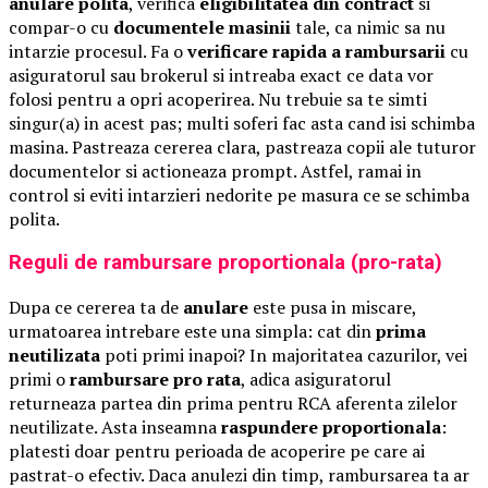
anulare polita
, verifica
eligibilitatea din contract
si
compar-o cu
documentele masinii
tale, ca nimic sa nu
intarzie procesul. Fa o
verificare rapida a rambursarii
cu
asiguratorul sau brokerul si intreaba exact ce data vor
folosi pentru a opri acoperirea. Nu trebuie sa te simti
singur(a) in acest pas; multi soferi fac asta cand isi schimba
masina. Pastreaza cererea clara, pastreaza copii ale tuturor
documentelor si actioneaza prompt. Astfel, ramai in
control si eviti intarzieri nedorite pe masura ce se schimba
polita.
Reguli de rambursare proportionala (pro-rata)
Dupa ce cererea ta de
anulare
este pusa in miscare,
urmatoarea intrebare este una simpla: cat din
prima
neutilizata
poti primi inapoi? In majoritatea cazurilor, vei
primi o
rambursare pro rata
, adica asiguratorul
returneaza partea din prima pentru RCA aferenta zilelor
neutilizate. Asta inseamna
raspundere proportionala
:
platesti doar pentru perioada de acoperire pe care ai
pastrat-o efectiv. Daca anulezi din timp, rambursarea ta ar