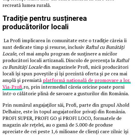
recreată lumea rurală.
Tradiție pentru susținerea
producătorilor locali
La Profi implicarea în comunitate este o tradiție căreia îi
sunt dedicate timp și resurse, inclusiv
Raftul cu Bunătăți
Locale
, cel mai amplu program de susținere a micilor
producători locali artizanali. Dincolo de prezența la
Raftul
cu Bunătăți Locale
din magazinele Profi, micii producători
locali își spun poveștile și își prezintă oferta și pe cea mai
amplă și premiată
platformă națională de promovare a lor,
Via-Profi
.ro, prin intermediul căreia oricine poate porni
într-o călătorie plină de savoare a gusturilor din România.
Prin numărul angajaților săi, Profi, parte din grupul Ahold
Delhaize, este în topul angajatorilor privați din România.
PROFI SUPER, PROFI GO și PROFI LOCO, formatele de
magazin ale rețelei, au o gamă de 5.000 de produse
apreciate de cei peste 1,6 milioane de clienți care zilnic își