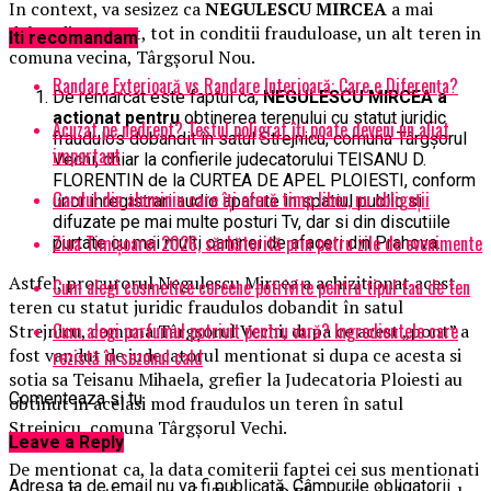
In context, va sesizez ca
NEGULESCU MIRCEA
a mai
dobandit, recent, tot in conditii frauduloase, un alt teren in
Iti recomandam
comuna vecina, Târgşorul Nou.
Randare Exterioară vs Randare Interioară: Care e Diferența?
De remarcat este faptul ca,
NEGULESCU MIRCEA a
actionat pentru
obtinerea terenului cu statut juridic
Acuzat pe nedrept? Testul poligraf îţi poate deveni un aliat
fraudulos dobandit în satul Strejnicu, comuna Târgşorul
important
Vechi, chiar la confierile judecatorului TEISANU D.
FLORENTIN de la CURTEA DE APEL PLOIESTI, conform
Gardul din aluminiu care îți oferă timp liber, nu obligații
unor inregistrari audio aparute in spatiul public si
difuzate pe mai multe posturi Tv, dar si din discutiile
Ziua Timișoarei 2026, sărbătorită prin patru zile de evenimente
purtate cu mai multi oamnei de afaceri din Prahova.
Astfel, procurorul Negulescu Mircea a achizitionat acest
Cum alegi cosmetice coreene potrivite pentru tipul tau de ten
teren cu statut juridic fraudulos dobandit în satul
Cum alegi parfumul potrivit pentru vară? Ingredientele care
Strejnicu, comuna Târgşorul Vechi, dupa ce acest „pont” a
fost vandut de judecatorul mentionat si dupa ce acesta si
rezistă în sezonul cald
sotia sa Teisanu Mihaela, grefier la Judecatoria Ploiesti au
Comenteaza si tu
obtinut in acelasi mod fraudulos un teren în satul
Strejnicu, comuna Târgşorul Vechi.
Leave a Reply
De mentionat ca, la data comiterii faptei cei sus mentionati
Adresa ta de email nu va fi publicată.
Câmpurile obligatorii