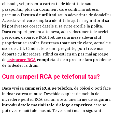
obisnuit, vei prezenta cartea ta de identitate sau
pasaportul, plus un document care confirma adresa,
precum o
factura de utilitati
sau o adeverinta de domiciliu.
Aceasta verificare simpla a identitatii ajuta asiguratorul sa
iti potriveasca corect datele si sa evite erorile la polita.
Daca cumperi pentru altcineva, adu si documentele acelei
persoane, deoarece RCA trebuie sa urmeze adevaratul
proprietar sau sofer. Pastreaza toate actele clare, actuale si
usor de citit. Cand actele sunt pregatite, poti trece mai
departe cu incredere, stiind ca esti cu un pas mai aproape
de
asigurare RCA
completa
si de o predare fara probleme
de la dealer la drum.
Cum cumperi RCA pe telefonul tau?
Daca vrei sa
cumperi RCA pe telefon
, de obicei o poti face
in doar cateva minute. Deschide o aplicatie mobila de
incredere pentru RCA sau un site al unei firme de asigurari,
introdu datele masinii tale
si
alege acoperirea
care se
potriveste noii tale masini. Te vei simti mai in siguranta