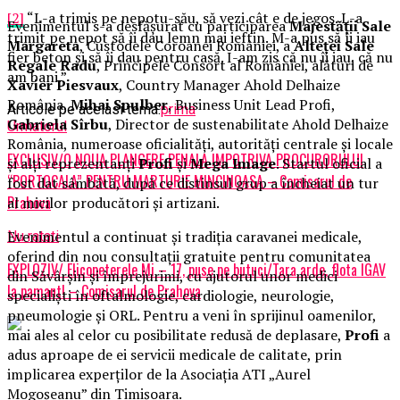
[2]
“L-a trimis pe nepotu-său, să vezi cât e de jegos. L-a
Evenimentul s-a desfășurat cu participarea
Majestății Sale
trimit pe nepot să îi dau lemn mai ieftin. M-a pus să îi iau
Margareta
, Custodele Coroanei României, a
Alteței Sale
fier beton şi să îi dau pentru casă. I-am zis că nu îi iau, că nu
Regale Radu
, Principele Consort al României, alături de
am bani.”
Xavier Piesvaux
, Country Manager Ahold Delhaize
România,
Mihai Spulber
, Business Unit Lead Profi,
Articole pe aceiasi tema:
prima
Gabriela Sîrbu
, Director de sustenabilitate Ahold Delhaize
Urmatorul
România, numeroase oficialități, autorități centrale și locale
EXCLUSIV/O NOUA PLANGERE PENALA IMPOTRIVA PROCURORULUI
și alți reprezentanți
Profi
și
Mega Image
. Startul oficial a
“PORTOCALA” PENTRU MARTURIE MINCINOASA – Comisarul de
fost dat sâmbătă, după ce distinsul grup a încheiat un tur
Prahova
al micilor producători și artizani.
Evenimentul a continuat și tradiția caravanei medicale,
Nu ratati
oferind din nou consultații gratuite pentru comunitatea
EXPLOZIV/ Elicopeterele Mi – 17, puse pe butuci/Tara arde, flota IGAV
din Săvârșin și împrejurimi, cu ajutorul unor medici
la pamant! – Comisarul de Prahova
specialiști în oftalmologie, cardiologie, neurologie,
pneumologie și ORL. Pentru a veni în sprijinul oamenilor,
mai ales al celor cu posibilitate redusă de deplasare,
Profi
a
adus aproape de ei servicii medicale de calitate, prin
implicarea experților de la Asociația ATI „Aurel
Mogoșeanu” din Timișoara.