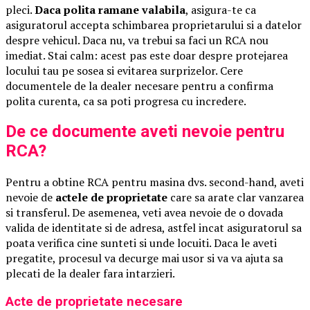
pleci.
Daca polita ramane valabila
, asigura-te ca
asiguratorul accepta schimbarea proprietarului si a datelor
despre vehicul. Daca nu, va trebui sa faci un RCA nou
imediat. Stai calm: acest pas este doar despre protejarea
locului tau pe sosea si evitarea surprizelor. Cere
documentele de la dealer necesare pentru a confirma
polita curenta, ca sa poti progresa cu incredere.
De ce documente aveti nevoie pentru
RCA?
Pentru a obtine RCA pentru masina dvs. second-hand, aveti
nevoie de
actele de proprietate
care sa arate clar vanzarea
si transferul. De asemenea, veti avea nevoie de o dovada
valida de identitate si de adresa, astfel incat asiguratorul sa
poata verifica cine sunteti si unde locuiti. Daca le aveti
pregatite, procesul va decurge mai usor si va va ajuta sa
plecati de la dealer fara intarzieri.
Acte de proprietate necesare