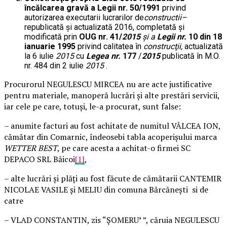
încălcarea gravă a Legii nr. 50/1991
privind
autorizarea executarii lucrarilor de
constructii
–
republicată şi actualizată 2016, completată şi
modificată prin
OUG nr. 41/
2015
şi a
Legii nr.
10 din 18
ianuarie 1995
privind calitatea în
construcţii,
actualizată
la 6 iulie
2015
cu
Legea nr.
177
/
2015
publicată în M.O.
nr. 484 din 2 iulie
2015
.
Procurorul NEGULESCU MIRCEA nu are acte justificative
pentru materiale, manoperă lucrări şi alte prestări servicii,
iar cele pe care, totuşi, le-a procurat, sunt false:
– anumite facturi au fost achitate de numitul VÂLCEA ION,
cămătar din Comarnic, îndeosebi tabla acoperişului marca
WETTER BEST
, pe care acesta a achitat-o firmei SC
DEPACO SRL Băicoi
[1]
,
– alte lucrări şi plăţi au fost făcute de cămătarii CANTEMIR
NICOLAE VASILE şi MELIU din comuna Bărcăneşti si de
catre
– VLAD CONSTANTIN, zis “ŞOMERU
’
”, căruia NEGULESCU