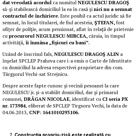
dat vreodată acordul
ca numitul
NEGULESCU DRAGOŞ
să-şi stabilească domiciliul la ea în casă şi
nici nu a semnat
contractul de închiriere
. Este posibil ca actul juridic să fie
semnat, în locul titularei, de fiul acesteia,
ŞTEFAN,
fost
ofiţer de poliţie, acum pensionat, aflat în relaţii de prietenie
cu
procurorul NEGULESCU MIRCEA,
căruia, în timpul
activităţii,
îi înmâna „fişicuri cu bani”.
Uzând de înscrisul fals,
NEGULESCU DRAGOŞ
ALIN
a
înşelat SPCLEP Prahova care i-a emis o Carte de Identitate
cu domiciliul la adresa respectivei proprietare din com.
Târgşorul Vechi-sat Strejnicu.
Despre aceste fapte cunosc şi vecinii pesoanei la care
NEGULESCU jr. şi-a stabilit domiciliul, dar şi primarul
comunei,
DRĂGAN NICOLAE
, identificat cu
CI seria PX
nr. 173984
, eliberat de SPCLEP Tirgsoru Vechi, la data de
04.06.2013,
CNP: 1641010293106.
Construcţia propriu-zisă este realizată cu