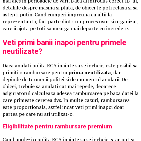
mai ales in perioadele de varf. Daca ai introdus corect ID-ul,
detaliile despre masina si plata, de obicei te poti relaxa si sa
astepti putin. Cand cumperi impreuna cu altii la
reprezentanta, faci parte dintr-un proces usor si organizat,
care ii ajuta pe toti sa mearga mai departe cu incredere.
Veti primi banii inapoi pentru primele
neutilizate?
Daca anulati polita RCA inainte sa se incheie, este posibil sa
primiti o rambursare pentru
prima neutilizata
, dar
depinde de termenii politei si de momentul anularii. De
obicei, trebuie sa anulati cat mai repede, deoarece
asiguratorul calculeaza adesea rambursarea pe baza datei la
care primeste cererea dvs. In multe cazuri, rambursarea
este proportionala, astfel incat veti primi inapoi doar
partea pe care nu ati utilizat-o.
Eligibilitate pentru rambursare premium
Cand anulezi o polita RCA inainte sa se incheie, s-ar putea