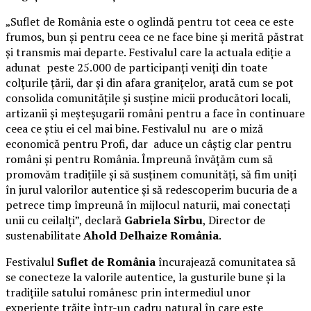
„Suflet de România este o oglindă pentru tot ceea ce este
frumos, bun și pentru ceea ce ne face bine și merită păstrat
și transmis mai departe. Festivalul care la actuala ediție a
adunat peste 25.000 de participanți veniți din toate
colțurile țării, dar și din afara granițelor, arată cum se pot
consolida comunitățile și susține micii producători locali,
artizanii și meșteșugarii români pentru a face în continuare
ceea ce știu ei cel mai bine. Festivalul nu are o miză
economică pentru Profi, dar aduce un câștig clar pentru
români și pentru România. Împreună învățăm cum să
promovăm tradițiile și să susținem comunități, să fim uniți
în jurul valorilor autentice și să redescoperim bucuria de a
petrece timp împreună în mijlocul naturii, mai conectați
unii cu ceilalți”, declară
Gabriela Sîrbu
, Director de
sustenabilitate
Ahold Delhaize România
.
Festivalul
Suflet de România
încurajează comunitatea să
se conecteze la valorile autentice, la gusturile bune și la
tradițiile satului românesc prin intermediul unor
experiențe trăite într-un cadru natural în care este