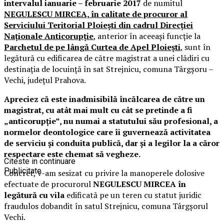
intervalul ianuarie – februarie 2017
de numitul
NEGULESCU MIRCEA, în calitate de procuror al
Serviciului Teritorial Ploieşti din cadrul Direcţiei
Naţionale Anticorupţie
, anterior în aceeaşi funcţie la
Parchetul de pe lângă Curtea de Apel Ploieşti
, sunt în
legătură cu edificarea de către magistrat a unei clădiri cu
destinaţia de locuinţă în sat Strejnicu, comuna Târgşoru –
Vechi, judeţul Prahova.
Apreciez că este inadmisibilă încălcarea de către un
magistrat, cu atât mai mult cu cât se pretinde a fi
„anticorupţie”, nu numai a statutului său profesional, a
normelor deontologice care îi guvernează activitatea
de serviciu şi conduita publică, dar şi a legilor la a căror
respectare este chemat să vegheze.
Citeste in continuare
Publicitate
Concret, v-am sesizat cu privire la manoperele dolosive
efectuate de procurorul
NEGULESCU MIRCEA în
legătură cu vila
edificată pe un teren cu statut juridic
fraudulos dobandit în satul Strejnicu, comuna Târgşorul
Vechi.