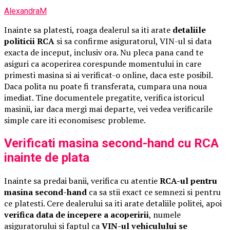
AlexandraM
Inainte sa platesti, roaga dealerul sa iti arate
detaliile
politicii RCA
si sa confirme asiguratorul, VIN-ul si data
exacta de inceput, inclusiv ora. Nu pleca pana cand te
asiguri ca acoperirea corespunde momentului in care
primesti masina si ai verificat-o online, daca este posibil.
Daca polita nu poate fi transferata, cumpara una noua
imediat. Tine documentele pregatite, verifica istoricul
masinii, iar daca mergi mai departe, vei vedea verificarile
simple care iti economisesc probleme.
Verificati masina second-hand cu RCA
inainte de plata
Inainte sa predai banii, verifica cu atentie
RCA-ul pentru
masina second-hand
ca sa stii exact ce semnezi si pentru
ce platesti. Cere dealerului sa iti arate detaliile politei, apoi
verifica data de incepere a acoperirii
, numele
asiguratorului si faptul ca
VIN-ul vehiculului se