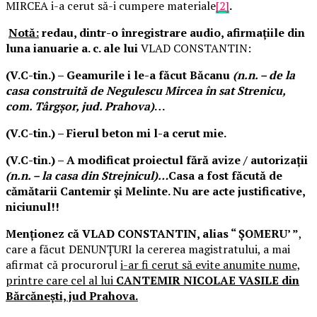
MIRCEA i-a cerut să-i cumpere materiale
[2]
.
Notă:
redau, dintr-o înregistrare audio, afirmaţiile din
luna ianuarie a. c. ale lui
VLAD CONSTANTIN:
(V.C-tin.) –
Geamurile i le-a făcut Băcanu
(n.n. – de la
casa construită de Negulescu Mircea în sat Strenicu,
com. Târgşor, jud. Prahova)
…
(V.C-tin.) –
Fierul beton mi l-a cerut mie.
(V.C-tin.) –
A modificat proiectul fără avize / autorizaţii
(n.n. – la casa din Strejnicul)…
Casa a fost făcută de
cămătarii Cantemir şi Melinte. Nu are acte justificative,
niciunul!!
Menţionez că VLAD CONSTANTIN, alias “
Ș
OMERU
’ ”
,
care a făcut DENUNŢURI la cererea magistratului, a mai
afirmat că procurorul
i-ar fi cerut să evite anumite nume,
printre care cel al lui
CANTEMIR NICOLAE VASILE din
Bărcăneşti, jud Prahova.