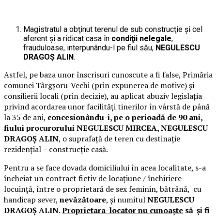
Magistratul a obţinut terenul de sub construcţie şi cel
aferent şi a ridicat casa în
condiţii nelegale
,
frauduloase, interpunându-l pe fiul său,
NEGULESCU
DRAGOŞ ALIN
.
Astfel, pe baza unor înscrisuri cunoscute a fi false, Primăria
comunei Târgşoru-Vechi (prin expunerea de motive) şi
consilierii locali (prin decizie), au aplicat abuziv legislaţia
privind acordarea unor facilităţi tinerilor în vârstă de până
la 35 de ani,
concesionându-i, pe o perioadă de 90 ani,
fiului procurorului
NEGULESCU
MIRCEA, NEGULESCU
DRAGOŞ ALIN
, o suprafaţă de teren cu destinaţie
rezidenţial – construcţie casă.
Pentru a se face dovada domiciliului în acea localitate, s-a
încheiat un contract fictiv de locaţiune / închiriere
locuinţă, între o proprietară de sex feminin, bătrână, cu
handicap sever,
nevăzătoare
, şi numitul
NEGULESCU
DRAGOŞ
ALIN
.
Proprietara-locator nu cunoaşte
să-şi fi