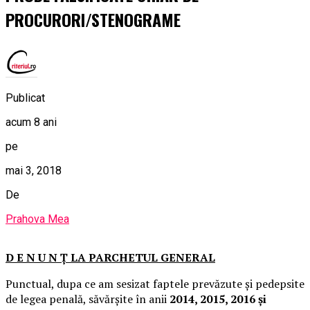
PROCURORI/STENOGRAME
Publicat
acum 8 ani
pe
mai 3, 2018
De
Prahova Mea
D E N U N Ţ LA PARCHETUL GENERAL
Punctual, dupa ce am sesizat faptele prevăzute şi pedepsite
de legea penală, săvărşite în anii
2014, 2015, 2016 şi