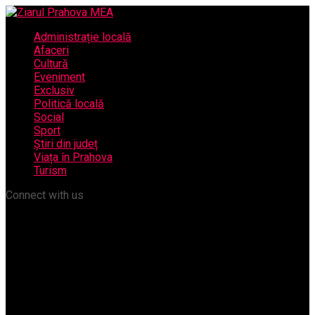
Administrație locală
Afaceri
Cultură
Eveniment
Exclusiv
Politică locală
Social
Sport
Știri din județ
Viața în Prahova
Turism
Connect with us