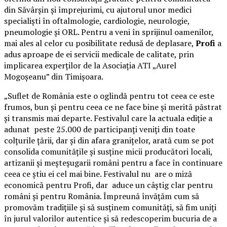
din Săvârșin și împrejurimi, cu ajutorul unor medici
specialiști în oftalmologie, cardiologie, neurologie,
pneumologie și ORL. Pentru a veni în sprijinul oamenilor,
mai ales al celor cu posibilitate redusă de deplasare,
Profi
a
adus aproape de ei servicii medicale de calitate, prin
implicarea experților de la Asociația ATI „Aurel
Mogoșeanu” din Timișoara.
„Suflet de România este o oglindă pentru tot ceea ce este
frumos, bun și pentru ceea ce ne face bine și merită păstrat
și transmis mai departe. Festivalul care la actuala ediție a
adunat peste 25.000 de participanți veniți din toate
colțurile țării, dar și din afara granițelor, arată cum se pot
consolida comunitățile și susține micii producători locali,
artizanii și meșteșugarii români pentru a face în continuare
ceea ce știu ei cel mai bine. Festivalul nu are o miză
economică pentru Profi, dar aduce un câștig clar pentru
români și pentru România. Împreună învățăm cum să
promovăm tradițiile și să susținem comunități, să fim uniți
în jurul valorilor autentice și să redescoperim bucuria de a