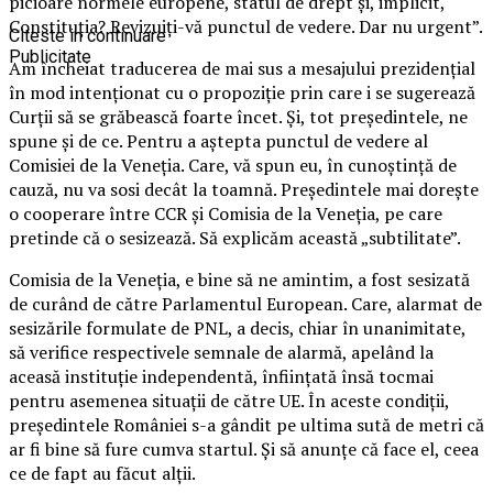
picioare normele europene, statul de drept și, implicit,
Constituția? Revizuiți-vă punctul de vedere. Dar nu urgent”.
Citeste in continuare
Publicitate
Am încheiat traducerea de mai sus a mesajului prezidențial
în mod intenționat cu o propoziție prin care i se sugerează
Curții să se grăbească foarte încet. Și, tot președintele, ne
spune și de ce. Pentru a aștepta punctul de vedere al
Comisiei de la Veneția. Care, vă spun eu, în cunoștință de
cauză, nu va sosi decât la toamnă. Președintele mai dorește
o cooperare între CCR și Comisia de la Veneția, pe care
pretinde că o sesizează. Să explicăm această „subtilitate”.
Comisia de la Veneția, e bine să ne amintim, a fost sesizată
de curând de către Parlamentul European. Care, alarmat de
sesizările formulate de PNL, a decis, chiar în unanimitate,
să verifice respectivele semnale de alarmă, apelând la
aceasă instituție independentă, înființată însă tocmai
pentru asemenea situații de către UE. În aceste condiții,
președintele României s-a gândit pe ultima sută de metri că
ar fi bine să fure cumva startul. Și să anunțe că face el, ceea
ce de fapt au făcut alții.