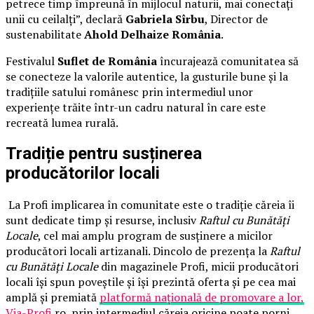
petrece timp împreună în mijlocul naturii, mai conectați
unii cu ceilalți”, declară
Gabriela Sîrbu
, Director de
sustenabilitate
Ahold Delhaize România
.
Festivalul
Suflet de România
încurajează comunitatea să
se conecteze la valorile autentice, la gusturile bune și la
tradițiile satului românesc prin intermediul unor
experiențe trăite într-un cadru natural în care este
recreată lumea rurală.
Tradiție pentru susținerea
producătorilor locali
La Profi implicarea în comunitate este o tradiție căreia îi
sunt dedicate timp și resurse, inclusiv
Raftul cu Bunătăți
Locale
, cel mai amplu program de susținere a micilor
producători locali artizanali. Dincolo de prezența la
Raftul
cu Bunătăți Locale
din magazinele Profi, micii producători
locali își spun poveștile și își prezintă oferta și pe cea mai
amplă și premiată
platformă națională de promovare a lor,
Via-Profi
.ro, prin intermediul căreia oricine poate porni