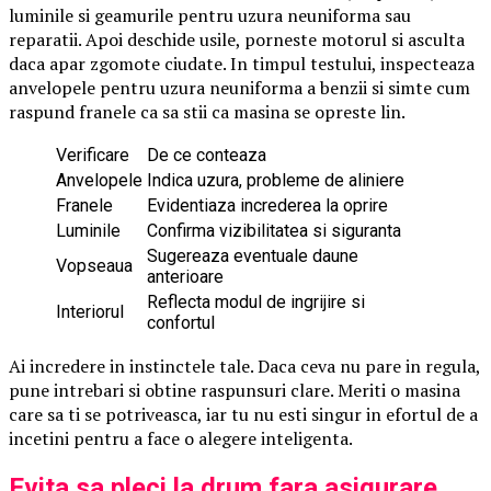
luminile si geamurile pentru uzura neuniforma sau
reparatii. Apoi deschide usile, porneste motorul si asculta
daca apar zgomote ciudate. In timpul testului, inspecteaza
anvelopele pentru uzura neuniforma a benzii si simte cum
raspund franele ca sa stii ca masina se opreste lin.
Verificare
De ce conteaza
Anvelopele
Indica uzura, probleme de aliniere
Franele
Evidentiaza increderea la oprire
Luminile
Confirma vizibilitatea si siguranta
Sugereaza eventuale daune
Vopseaua
anterioare
Reflecta modul de ingrijire si
Interiorul
confortul
Ai incredere in instinctele tale. Daca ceva nu pare in regula,
pune intrebari si obtine raspunsuri clare. Meriti o masina
care sa ti se potriveasca, iar tu nu esti singur in efortul de a
incetini pentru a face o alegere inteligenta.
Evita sa pleci la drum fara asigurare