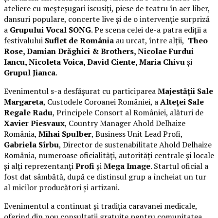
ateliere cu meșteșugari iscusiți, piese de teatru în aer liber,
dansuri populare, concerte live și de o intervenție surpriză
a
Grupului Vocal SONG
. Pe scena celei de-a patra ediții a
festivalului
Suflet de România
au urcat, între alții,
Theo
Rose, Damian Drăghici & Brothers, Nicolae Furdui
Iancu, Nicoleta Voica, David Ciente, Maria Chivu
și
Grupul Jianca
.
Evenimentul s-a desfășurat cu participarea
Majestății Sale
Margareta
, Custodele Coroanei României, a
Alteței Sale
Regale Radu
, Principele Consort al României, alături de
Xavier Piesvaux
, Country Manager Ahold Delhaize
România,
Mihai Spulber
, Business Unit Lead Profi,
Gabriela Sîrbu
, Director de sustenabilitate Ahold Delhaize
România, numeroase oficialități, autorități centrale și locale
și alți reprezentanți
Profi
și
Mega Image
. Startul oficial a
fost dat sâmbătă, după ce distinsul grup a încheiat un tur
al micilor producători și artizani.
Evenimentul a continuat și tradiția caravanei medicale,
oferind din nou consultații gratuite pentru comunitatea