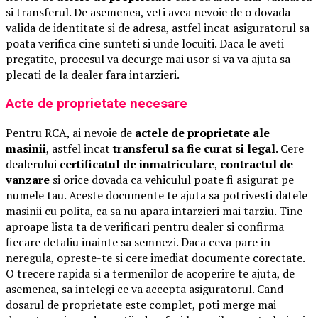
si transferul. De asemenea, veti avea nevoie de o dovada
valida de identitate si de adresa, astfel incat asiguratorul sa
poata verifica cine sunteti si unde locuiti. Daca le aveti
pregatite, procesul va decurge mai usor si va va ajuta sa
plecati de la dealer fara intarzieri.
Acte de proprietate necesare
Pentru RCA, ai nevoie de
actele de proprietate ale
masinii
, astfel incat
transferul sa fie curat si legal
. Cere
dealerului
certificatul de inmatriculare
,
contractul de
vanzare
si orice dovada ca vehiculul poate fi asigurat pe
numele tau. Aceste documente te ajuta sa potrivesti datele
masinii cu polita, ca sa nu apara intarzieri mai tarziu. Tine
aproape lista ta de verificari pentru dealer si confirma
fiecare detaliu inainte sa semnezi. Daca ceva pare in
neregula, opreste-te si cere imediat documente corectate.
O trecere rapida si a termenilor de acoperire te ajuta, de
asemenea, sa intelegi ce va accepta asiguratorul. Cand
dosarul de proprietate este complet, poti merge mai