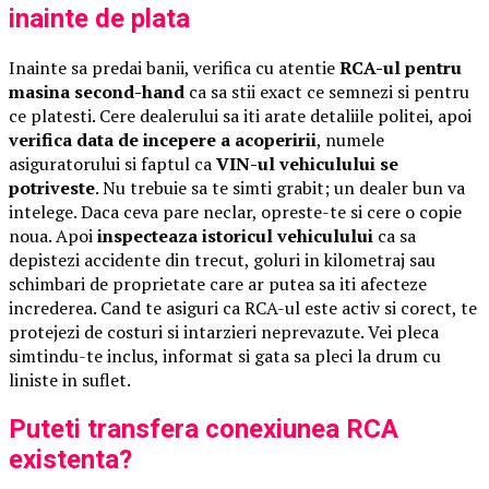
inainte de plata
Inainte sa predai banii, verifica cu atentie
RCA-ul pentru
masina second-hand
ca sa stii exact ce semnezi si pentru
ce platesti. Cere dealerului sa iti arate detaliile politei, apoi
verifica data de incepere a acoperirii
, numele
asiguratorului si faptul ca
VIN-ul vehiculului se
potriveste
. Nu trebuie sa te simti grabit; un dealer bun va
intelege. Daca ceva pare neclar, opreste-te si cere o copie
noua. Apoi
inspecteaza istoricul vehiculului
ca sa
depistezi accidente din trecut, goluri in kilometraj sau
schimbari de proprietate care ar putea sa iti afecteze
increderea. Cand te asiguri ca RCA-ul este activ si corect, te
protejezi de costuri si intarzieri neprevazute. Vei pleca
simtindu-te inclus, informat si gata sa pleci la drum cu
liniste in suflet.
Puteti transfera conexiunea RCA
existenta?