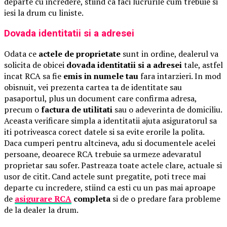
departe cu incredere, stiind ca faci lucrurile cum trebuie si
iesi la drum cu liniste.
Dovada identitatii si a adresei
Odata ce
actele de proprietate
sunt in ordine, dealerul va
solicita de obicei
dovada identitatii si a adresei
tale, astfel
incat RCA sa fie
emis in numele tau
fara intarzieri. In mod
obisnuit, vei prezenta cartea ta de identitate sau
pasaportul, plus un document care confirma adresa,
precum o
factura de utilitati
sau o adeverinta de domiciliu.
Aceasta verificare simpla a identitatii ajuta asiguratorul sa
iti potriveasca corect datele si sa evite erorile la polita.
Daca cumperi pentru altcineva, adu si documentele acelei
persoane, deoarece RCA trebuie sa urmeze adevaratul
proprietar sau sofer. Pastreaza toate actele clare, actuale si
usor de citit. Cand actele sunt pregatite, poti trece mai
departe cu incredere, stiind ca esti cu un pas mai aproape
de
asigurare RCA
completa
si de o predare fara probleme
de la dealer la drum.