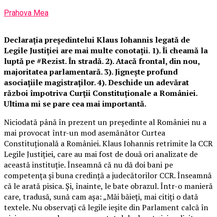
Prahova Mea
Declarația președintelui Klaus Iohannis legată de
Legile Justiției are mai multe conotații. 1). Îi cheamă la
luptă pe #Rezist. În stradă. 2). Atacă frontal, din nou,
majoritatea parlamentară. 3). Jignește profund
asociațiile magistraților. 4). Deschide un adevărat
război împotriva Curții Constituționale a României.
Ultima mi se pare cea mai importantă.
Niciodată până în prezent un președinte al României nu a
mai provocat într-un mod asemănător Curtea
Constituțională a României. Klaus Iohannis retrimite la CCR
Legile Justiției, care au mai fost de două ori analizate de
această instituție. Înseamnă că nu dă doi bani pe
competența și buna credință a judecătorilor CCR. Înseamnă
că le arată pisica. Și, înainte, le bate obrazul. Într-o manieră
care, tradusă, sună cam așa: „Măi băieți, mai citiți o dată
textele. Nu observați că legile ieșite din Parlament calcă în