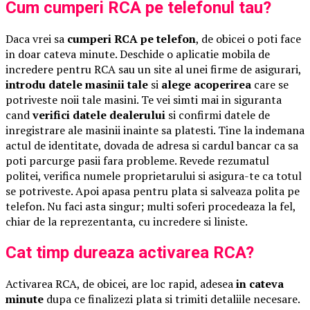
Cum cumperi RCA pe telefonul tau?
Daca vrei sa
cumperi RCA pe telefon
, de obicei o poti face
in doar cateva minute. Deschide o aplicatie mobila de
incredere pentru RCA sau un site al unei firme de asigurari,
introdu datele masinii tale
si
alege acoperirea
care se
potriveste noii tale masini. Te vei simti mai in siguranta
cand
verifici datele dealerului
si confirmi datele de
inregistrare ale masinii inainte sa platesti. Tine la indemana
actul de identitate, dovada de adresa si cardul bancar ca sa
poti parcurge pasii fara probleme. Revede rezumatul
politei, verifica numele proprietarului si asigura-te ca totul
se potriveste. Apoi apasa pentru plata si salveaza polita pe
telefon. Nu faci asta singur; multi soferi procedeaza la fel,
chiar de la reprezentanta, cu incredere si liniste.
Cat timp dureaza activarea RCA?
Activarea RCA, de obicei, are loc rapid, adesea
in cateva
minute
dupa ce finalizezi plata si trimiti detaliile necesare.