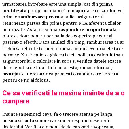
urmatoarea intrebare este una simpla: cat din
prima
neutilizata
poti primi inapoi? In majoritatea cazurilor, vei
primi o
rambursare pro rata
, adica asiguratorul
returneaza partea din prima pentru RCA aferenta zilelor
neutilizate. Asta inseamna
raspundere proportionala
:
platesti doar pentru perioada de acoperire pe care ai
pastrat-o efectiv. Daca anulezi din timp, rambursarea ta ar
trebui sa reflecte termenul ramas, minus eventualele taxe
permise. Nu trebuie sa ghicesti aici—solicita dealerului sau
asiguratorului o calculare in scris si verifica datele exacte
de inceput si de final. In felul acesta, ramai informat,
protejat
si increzator ca primesti o rambursare corecta
pentru ce nu ai folosit.
Ce sa verificati la masina inainte de a o
cumpara
Inainte sa semnezi ceva, fa o trecere atenta pe langa
masina si cauta semne care nu corespund descrierii
dealerului. Verifica elementele de caroserie, vopseaua,