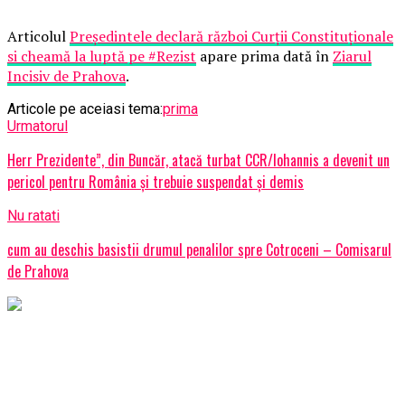
Articolul
Președintele declară război Curții Constituționale
si cheamă la luptă pe #Rezist
apare prima dată în
Ziarul
Incisiv de Prahova
.
Articole pe aceiasi tema:
prima
Urmatorul
Herr Prezidente”, din Buncăr, atacă turbat CCR/Iohannis a devenit un
pericol pentru România și trebuie suspendat și demis
Nu ratati
cum au deschis basistii drumul penalilor spre Cotroceni – Comisarul
de Prahova