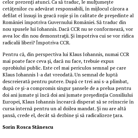
celor prezenți atunci. Ca să traduc, le mulțumește
cetățenilor cu adevărat responsabili, în mijlocul cărora a
defilat el însuși în geacă roșie și în calitate de președinte al
României împotriva Guvernului României. Să traduc din
nou spusele lui Iohannis. Dacă CCR nu se conformează, vor
avea loc din nou demonstrații. Și împotriva cui se vor ridica
radicalii liberi? Împotriva CCR.
Pentru că, din perspectiva lui Klaus Iohannis, numai CCR
mai poate face ceva și, dacă nu face, trebuie expus
oprobiului public. Este cel mai periculos semnal pe care
Klaus Iohannis l-a dat vreodată. Un semnal de luptă
descreierată pentru putere. După ce trei ani s-a plimbat,
după ce și-a compromis singur șansele de a prelua pentru
doi ani jumate și încă doi ani jumate președinția Consiliului
Europei, Klaus Iohannis încearcă disperat să se reînscrie în
cursa internă pentru un al doilea mandat. Și nu are altă
șansă, crede el, decât să dezbine și să radicalizeze țara.
Sorin Rosca Stănescu