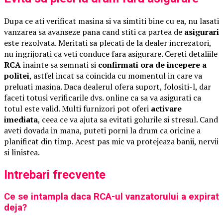
Dupa ce ati verificat masina si va simtiti bine cu ea, nu lasati
vanzarea sa avanseze pana cand stiti ca partea de
asigurari
este rezolvata. Meritati sa plecati de la dealer increzatori,
nu ingrijorati ca veti conduce fara asigurare. Cereti detaliile
RCA
inainte sa semnati si
confirmati ora de incepere a
politei
, astfel incat sa coincida cu momentul in care va
preluati masina. Daca dealerul ofera suport, folositi-l, dar
faceti totusi verificarile dvs. online ca sa va asigurati ca
totul este valid. Multi furnizori pot oferi
activare
imediata
, ceea ce va ajuta sa evitati golurile si stresul. Cand
aveti dovada in mana, puteti porni la drum ca oricine a
planificat din timp. Acest pas mic va protejeaza banii, nervii
si linistea.
Intrebari frecvente
Ce se intampla daca RCA-ul vanzatorului a expirat
deja?