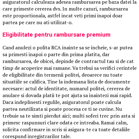
asiguratorul calculeaza adesea rambursarea pe baza datei la
care primeste cererea dvs. In multe cazuri, rambursarea
este proportionala, astfel incat veti primi inapoi doar
partea pe care nu ati utilizat-o.
Eligibilitate pentru rambursare premium
Cand anulezi o polita RCA inainte sa se incheie, s-ar putea
sa primesti inapoi o parte din prima platita, dar
rambursarea, de obicei, depinde de contractul tau si de cat
timp de acoperire mai ramane. Va trebui sa verifici cerintele
de eligibilitate din termenii politei, deoarece nu toate
situatiile se califica. Tine la indemana lista de documente
necesare: actul de identitate, numarul politei, cererea de
anulare si dovada platii te pot ajuta sa inaintezi mai rapid.
Daca indeplinesti regulile, asiguratorul poate calcula
partea neutilizata si poate procesa ce ti se cuvine. Nu
trebuie sa te simti pierdut aici; multi soferi trec prin asta si
primesc raspunsuri clare odata ce intreaba. Ramai calm,
solicita confirmare in scris si asigura-te ca toate detaliile
corespund inregistrarilor tale.