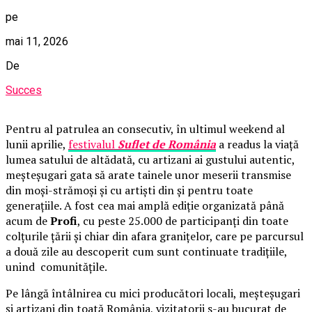
pe
mai 11, 2026
De
Succes
Pentru al patrulea an consecutiv, în ultimul weekend al
lunii aprilie,
festivalul
Suflet de România
a readus la viață
lumea satului de altădată, cu artizani ai gustului autentic,
meșteșugari gata să arate tainele unor meserii transmise
din moși-strămoși și cu artiști din și pentru toate
generațiile. A fost cea mai amplă ediție organizată până
acum de
Profi
, cu peste 25.000 de participanți din toate
colțurile țării și chiar din afara granițelor, care pe parcursul
a două zile au descoperit cum sunt continuate tradițiile,
unind comunitățile.
Pe lângă întâlnirea cu mici producători locali, meșteșugari
și artizani din toată România, vizitatorii s-au bucurat de