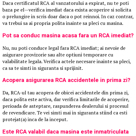
Daca certificatul RCA al vanzatorului a expirat, nu te poti
baza pe el—verifica imediat daca exista acoperire si solicita
o prelungire in scris doar daca o pot reinnoi. In caz contrar,
va trebui sa ai propria polita inainte sa pleci cu masina.
Pot sa conduc masina acasa fara un RCA imediat?
Nu, nu poti conduce legal fara RCA imediat; ai nevoie de
asigurare provizorie sau alte optiuni temporare cu
valabilitate legala. Verifica actele necesare inainte sa pleci,
ca sa te simti in siguranta si sprijinit.
Acopera asigurarea RCA accidentele in prima zi?
Da, RCA-ul tau acopera de obicei accidentele din prima zi,
daca polita este activa, dar verifica limitarile de acoperire,
perioada de asteptare, raspunderea dealerului si procesul
de revendicare. Te vei simti mai in siguranta stiind ca esti
protejat(a) inca de la inceput.
Este RCA valabil daca masina este inmatriculata