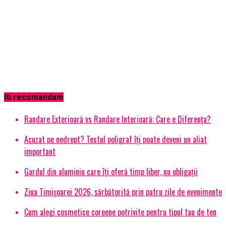
Iti recomandam
Randare Exterioară vs Randare Interioară: Care e Diferența?
Acuzat pe nedrept? Testul poligraf îţi poate deveni un aliat
important
Gardul din aluminiu care îți oferă timp liber, nu obligații
Ziua Timișoarei 2026, sărbătorită prin patru zile de evenimente
Cum alegi cosmetice coreene potrivite pentru tipul tau de ten