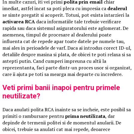
In multe cazuri, iti vei primi
polita prin email
chiar
imediat, astfel incat sa poti pleca cu impresia ca
dealerul
se simte pregatit si acoperit. Totusi, pot exista intarzieri la
activarea RCA
daca informatiile tale trebuie verificare
rapida sau daca sistemul asiguratorului este aglomerat. De
asemenea, timpul de procesare al dealerului poate
influenta cat de repede apar toate datele pe numele tau,
mai ales in perioadele de varf. Daca ai introdus corect ID-ul,
detaliile despre masina si plata, de obicei te poti relaxa si sa
astepti putin. Cand cumperi impreuna cu altii la
reprezentanta, faci parte dintr-un proces usor si organizat,
care ii ajuta pe toti sa mearga mai departe cu incredere.
Veti primi banii inapoi pentru primele
neutilizate?
Daca anulati polita RCA inainte sa se incheie, este posibil sa
primiti o rambursare pentru
prima neutilizata
, dar
depinde de termenii politei si de momentul anularii. De
obicei, trebuie sa anulati cat mai repede, deoarece