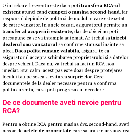
O intrebare frecventa este daca poti
transfera RCA-ul
existent
atunci cand
cumperi o masina second-hand
, iar
raspunsul depinde de polita si de modul in care este setat
de catre vanzator. In unele cazuri, asiguratorul permite un
transfer al acoperirii existente
, dar de obicei nu poti
presupune ca se va intampla automat. Ar trebui sa
intrebi
dealerul sau vanzatorul
sa confirme statusul inainte sa
pleci.
Daca polita ramane valabila
, asigura-te ca
asiguratorul accepta schimbarea proprietarului si a datelor
despre vehicul. Daca nu, va trebui sa faci un RCA nou
imediat. Stai calm: acest pas este doar despre protejarea
locului tau pe sosea si evitarea surprizelor. Cere
documentele de la dealer necesare pentru a confirma
polita curenta, ca sa poti progresa cu incredere.
De ce documente aveti nevoie pentru
RCA?
Pentru a obtine RCA pentru masina dvs. second-hand, aveti
nevoie de
actele de proprietate
care sa arate clar vanzarea