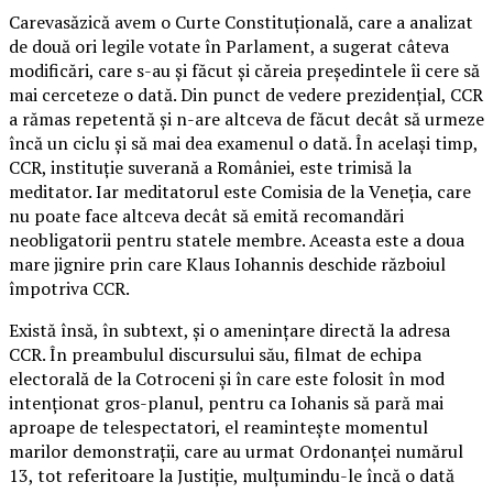
Carevasăzică avem o Curte Constituțională, care a analizat
de două ori legile votate în Parlament, a sugerat câteva
modificări, care s-au și făcut și căreia președintele îi cere să
mai cerceteze o dată. Din punct de vedere prezidențial, CCR
a rămas repetentă și n-are altceva de făcut decât să urmeze
încă un ciclu și să mai dea examenul o dată. În același timp,
CCR, instituție suverană a României, este trimisă la
meditator. Iar meditatorul este Comisia de la Veneția, care
nu poate face altceva decât să emită recomandări
neobligatorii pentru statele membre. Aceasta este a doua
mare jignire prin care Klaus Iohannis deschide războiul
împotriva CCR.
Există însă, în subtext, și o amenințare directă la adresa
CCR. În preambulul discursului său, filmat de echipa
electorală de la Cotroceni și în care este folosit în mod
intenționat gros-planul, pentru ca Iohanis să pară mai
aproape de telespectatori, el reamintește momentul
marilor demonstrații, care au urmat Ordonanței numărul
13, tot referitoare la Justiție, mulțumindu-le încă o dată