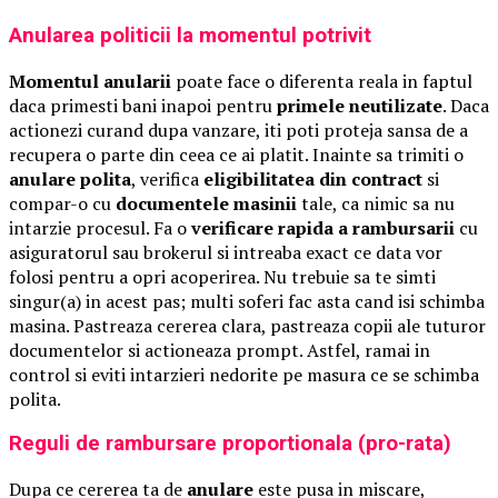
Anularea politicii la momentul potrivit
Momentul anularii
poate face o diferenta reala in faptul
daca primesti bani inapoi pentru
primele neutilizate
. Daca
actionezi curand dupa vanzare, iti poti proteja sansa de a
recupera o parte din ceea ce ai platit. Inainte sa trimiti o
anulare polita
, verifica
eligibilitatea din contract
si
compar-o cu
documentele masinii
tale, ca nimic sa nu
intarzie procesul. Fa o
verificare rapida a rambursarii
cu
asiguratorul sau brokerul si intreaba exact ce data vor
folosi pentru a opri acoperirea. Nu trebuie sa te simti
singur(a) in acest pas; multi soferi fac asta cand isi schimba
masina. Pastreaza cererea clara, pastreaza copii ale tuturor
documentelor si actioneaza prompt. Astfel, ramai in
control si eviti intarzieri nedorite pe masura ce se schimba
polita.
Reguli de rambursare proportionala (pro-rata)
Dupa ce cererea ta de
anulare
este pusa in miscare,