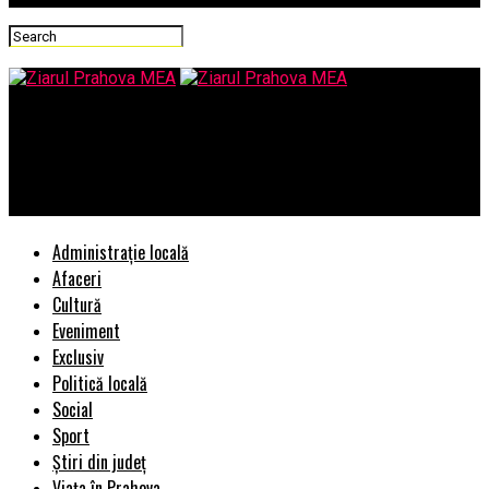
Ziarul Prahova MEA
Președintele declară război Curții Constituționale si cheamă la
luptă pe #Rezist – Comisarul de Prahova
Administrație locală
Afaceri
Cultură
Eveniment
Exclusiv
Politică locală
Social
Sport
Știri din județ
Viața în Prahova