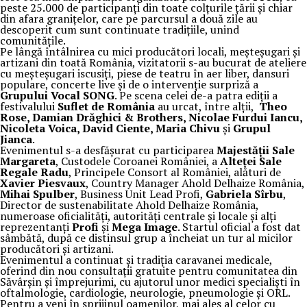
peste 25.000 de participanți din toate colțurile țării și chiar
din afara granițelor, care pe parcursul a două zile au
descoperit cum sunt continuate tradițiile, unind
comunitățile.
Pe lângă întâlnirea cu mici producători locali, meșteșugari și
artizani din toată România, vizitatorii s-au bucurat de ateliere
cu meșteșugari iscusiți, piese de teatru în aer liber, dansuri
populare, concerte live și de o intervenție surpriză a
Grupului Vocal SONG
. Pe scena celei de-a patra ediții a
festivalului
Suflet de România
au urcat, între alții,
Theo
Rose, Damian Drăghici & Brothers, Nicolae Furdui Iancu,
Nicoleta Voica, David Ciente, Maria Chivu
și
Grupul
Jianca
.
Evenimentul s-a desfășurat cu participarea
Majestății Sale
Margareta
, Custodele Coroanei României, a
Alteței Sale
Regale Radu
, Principele Consort al României, alături de
Xavier Piesvaux
, Country Manager Ahold Delhaize România,
Mihai Spulber
, Business Unit Lead Profi,
Gabriela Sîrbu
,
Director de sustenabilitate Ahold Delhaize România,
numeroase oficialități, autorități centrale și locale și alți
reprezentanți
Profi
și
Mega Image
. Startul oficial a fost dat
sâmbătă, după ce distinsul grup a încheiat un tur al micilor
producători și artizani.
Evenimentul a continuat și tradiția caravanei medicale,
oferind din nou consultații gratuite pentru comunitatea din
Săvârșin și împrejurimi, cu ajutorul unor medici specialiști în
oftalmologie, cardiologie, neurologie, pneumologie și ORL.
Pentru a veni în sprijinul oamenilor, mai ales al celor cu