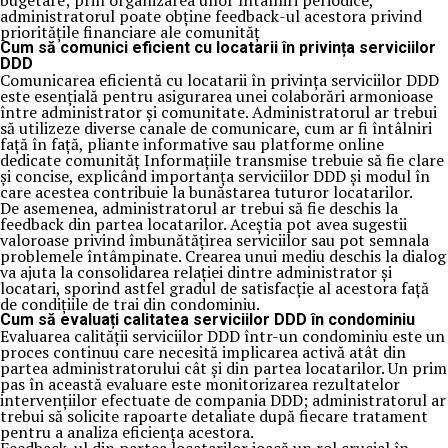
bugetare; prin organizarea unor întâlniri periodice,
administratorul poate obține feedback-ul acestora privind
prioritățile financiare ale comunităț
Cum să comunici eficient cu locatarii în privința serviciilor
DDD
Comunicarea eficientă cu locatarii în privința serviciilor DDD
este esențială pentru asigurarea unei colaborări armonioase
între administrator și comunitate. Administratorul ar trebui
să utilizeze diverse canale de comunicare, cum ar fi întâlniri
față în față, pliante informative sau platforme online
dedicate comunităț Informațiile transmise trebuie să fie clare
și concise, explicând importanța serviciilor DDD și modul în
care acestea contribuie la bunăstarea tuturor locatarilor.
De asemenea, administratorul ar trebui să fie deschis la
feedback din partea locatarilor. Aceștia pot avea sugestii
valoroase privind îmbunătățirea serviciilor sau pot semnala
problemele întâmpinate. Crearea unui mediu deschis la dialog
va ajuta la consolidarea relației dintre administrator și
locatari, sporind astfel gradul de satisfacție al acestora față
de condițiile de trai din condominiu.
Cum să evaluați calitatea serviciilor DDD în condominiu
Evaluarea calității serviciilor DDD într-un condominiu este un
proces continuu care necesită implicarea activă atât din
partea administratorului cât și din partea locatarilor. Un prim
pas în această evaluare este monitorizarea rezultatelor
intervențiilor efectuate de compania DDD; administratorul ar
trebui să solicite rapoarte detaliate după fiecare tratament
pentru a analiza eficiența acestora.