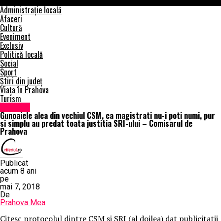
Prahova
Administrație locală
Afaceri
Cultură
Eveniment
Exclusiv
Politică locală
Social
Sport
Știri din județ
Viața în Prahova
Turism
Exclusiv
Gunoaiele alea din vechiul CSM, ca magistrati nu-i poti numi, pur
si simplu au predat toata justitia SRI-ului – Comisarul de
Prahova
Publicat
acum 8 ani
pe
mai 7, 2018
De
Prahova Mea
Citesc protocolul dintre CSM si SRI (al doilea) dat publicitatii