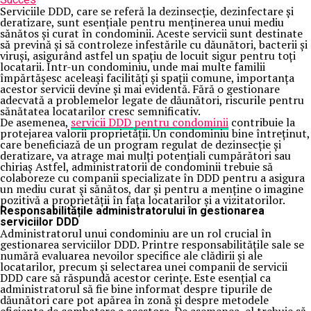
Serviciile DDD, care se referă la dezinsecție, dezinfectare și
deratizare, sunt esențiale pentru menținerea unui mediu
sănătos și curat în condominii. Aceste servicii sunt destinate
să prevină și să controleze infestările cu dăunători, bacterii și
viruși, asigurând astfel un spațiu de locuit sigur pentru toți
locatarii. Într-un condominiu, unde mai multe familii
împărtășesc aceleași facilități și spații comune, importanța
acestor servicii devine și mai evidentă. Fără o gestionare
adecvată a problemelor legate de dăunători, riscurile pentru
sănătatea locatarilor cresc semnificativ.
De asemenea,
servicii DDD pentru condominii
contribuie la
protejarea valorii proprietății. Un condominiu bine întreținut,
care beneficiază de un program regulat de dezinsecție și
deratizare, va atrage mai mulți potențiali cumpărători sau
chiriaș Astfel, administratorii de condominii trebuie să
colaboreze cu companii specializate în DDD pentru a asigura
un mediu curat și sănătos, dar și pentru a menține o imagine
pozitivă a proprietății în fața locatarilor și a vizitatorilor.
Responsabilitățile administratorului în gestionarea
serviciilor DDD
Administratorul unui condominiu are un rol crucial în
gestionarea serviciilor DDD. Printre responsabilitățile sale se
numără evaluarea nevoilor specifice ale clădirii și ale
locatarilor, precum și selectarea unei companii de servicii
DDD care să răspundă acestor cerințe. Este esențial ca
administratorul să fie bine informat despre tipurile de
dăunători care pot apărea în zonă și despre metodele