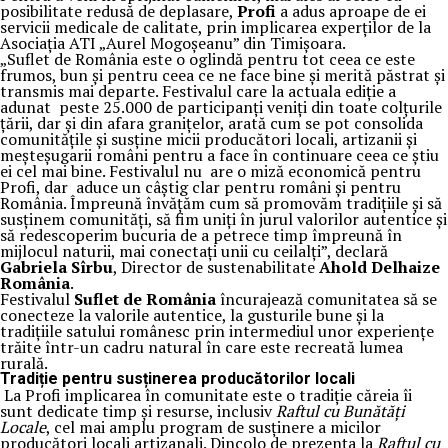
posibilitate redusă de deplasare,
Profi
a adus aproape de ei
servicii medicale de calitate, prin implicarea experților de la
Asociația ATI „Aurel Mogoșeanu” din Timișoara.
„Suflet de România este o oglindă pentru tot ceea ce este
frumos, bun și pentru ceea ce ne face bine și merită păstrat și
transmis mai departe. Festivalul care la actuala ediție a
adunat peste 25.000 de participanți veniți din toate colțurile
țării, dar și din afara granițelor, arată cum se pot consolida
comunitățile și susține micii producători locali, artizanii și
meșteșugarii români pentru a face în continuare ceea ce știu
ei cel mai bine. Festivalul nu are o miză economică pentru
Profi, dar aduce un câștig clar pentru români și pentru
România. Împreună învățăm cum să promovăm tradițiile și să
susținem comunități, să fim uniți în jurul valorilor autentice și
să redescoperim bucuria de a petrece timp împreună în
mijlocul naturii, mai conectați unii cu ceilalți”, declară
Gabriela Sîrbu
, Director de sustenabilitate
Ahold Delhaize
România
.
Festivalul
Suflet de România
încurajează comunitatea să se
conecteze la valorile autentice, la gusturile bune și la
tradițiile satului românesc prin intermediul unor experiențe
trăite într-un cadru natural în care este recreată lumea
rurală.
Tradiție pentru susținerea producătorilor locali
La Profi implicarea în comunitate este o tradiție căreia îi
sunt dedicate timp și resurse, inclusiv
Raftul cu Bunătăți
Locale
, cel mai amplu program de susținere a micilor
producători locali artizanali. Dincolo de prezența la
Raftul cu