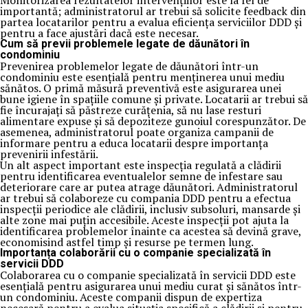
Monitorizarea rezultatelor intervențiilor este la fel de
importantă; administratorul ar trebui să solicite feedback din
partea locatarilor pentru a evalua eficiența serviciilor DDD și
pentru a face ajustări dacă este necesar.
Cum să previi problemele legate de dăunători în
condominiu
Prevenirea problemelor legate de dăunători într-un
condominiu este esențială pentru menținerea unui mediu
sănătos. O primă măsură preventivă este asigurarea unei
bune igiene în spațiile comune și private. Locatarii ar trebui să
fie încurajați să păstreze curățenia, să nu lase resturi
alimentare expuse și să depoziteze gunoiul corespunzător. De
asemenea, administratorul poate organiza campanii de
informare pentru a educa locatarii despre importanța
prevenirii infestării.
Un alt aspect important este inspecția regulată a clădirii
pentru identificarea eventualelor semne de infestare sau
deteriorare care ar putea atrage dăunători. Administratorul
ar trebui să colaboreze cu compania DDD pentru a efectua
inspecții periodice ale clădirii, inclusiv subsoluri, mansarde și
alte zone mai puțin accesibile. Aceste inspecții pot ajuta la
identificarea problemelor înainte ca acestea să devină grave,
economisind astfel timp și resurse pe termen lung.
Importanța colaborării cu o companie specializată în
servicii DDD
Colaborarea cu o companie specializată în servicii DDD este
esențială pentru asigurarea unui mediu curat și sănătos într-
un condominiu. Aceste companii dispun de expertiza