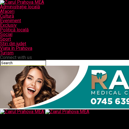
Administrație locală
Afaceri
Cultură
Eveniment
Exclusiv
Politică locală
Social
Sport
Știri din județ
Viața în Prahova
Turism
Connect with us
Ziarul Prahova MEA
Gunoaiele alea din vechiul CSM, ca magistrati nu-i poti numi, pur
si simplu au predat toata justitia SRI-ului – Comisarul de