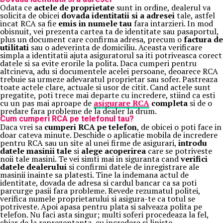
Odata ce
actele de proprietate
sunt in ordine, dealerul va
solicita de obicei
dovada identitatii si a adresei
tale, astfel
incat RCA sa fie
emis in numele tau
fara intarzieri. In mod
obisnuit, vei prezenta cartea ta de identitate sau pasaportul,
plus un document care confirma adresa, precum o
factura de
utilitati
sau o adeverinta de domiciliu. Aceasta verificare
simpla a identitatii ajuta asiguratorul sa iti potriveasca corect
datele si sa evite erorile la polita. Daca cumperi pentru
altcineva, adu si documentele acelei persoane, deoarece RCA
trebuie sa urmeze adevaratul proprietar sau sofer. Pastreaza
toate actele clare, actuale si usor de citit. Cand actele sunt
pregatite, poti trece mai departe cu incredere, stiind ca esti
cu un pas mai aproape de
asigurare RCA
completa
si de o
predare fara probleme de la dealer la drum.
Cum cumperi RCA pe telefonul tau?
Daca vrei sa
cumperi RCA pe telefon
, de obicei o poti face in
doar cateva minute. Deschide o aplicatie mobila de incredere
pentru RCA sau un site al unei firme de asigurari,
introdu
datele masinii tale
si
alege acoperirea
care se potriveste
noii tale masini. Te vei simti mai in siguranta cand
verifici
datele dealerului
si confirmi datele de inregistrare ale
masinii inainte sa platesti. Tine la indemana actul de
identitate, dovada de adresa si cardul bancar ca sa poti
parcurge pasii fara probleme. Revede rezumatul politei,
verifica numele proprietarului si asigura-te ca totul se
potriveste. Apoi apasa pentru plata si salveaza polita pe
telefon. Nu faci asta singur; multi soferi procedeaza la fel,
chiar de la reprezentanta, cu incredere si liniste.