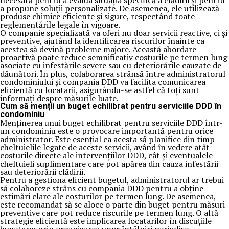
necesară pentru a evalua situația specifică a clădirii și pentru
a propune soluții personalizate. De asemenea, ele utilizează
produse chimice eficiente și sigure, respectând toate
reglementările legale în vigoare.
O companie specializată va oferi nu doar servicii reactive, ci și
preventive, ajutând la identificarea riscurilor înainte ca
acestea să devină probleme majore. Această abordare
proactivă poate reduce semnificativ costurile pe termen lung
asociate cu infestările severe sau cu deteriorările cauzate de
dăunători. În plus, colaborarea strânsă între administratorul
condominiului și compania DDD va facilita comunicarea
eficientă cu locatarii, asigurându-se astfel că toți sunt
informați despre măsurile luate.
Cum să menții un buget echilibrat pentru serviciile DDD în
condominiu
Menținerea unui buget echilibrat pentru serviciile DDD într-
un condominiu este o provocare importantă pentru orice
administrator. Este esențial ca acesta să planifice din timp
cheltuielile legate de aceste servicii, având în vedere atât
costurile directe ale intervențiilor DDD, cât și eventualele
cheltuieli suplimentare care pot apărea din cauza infestării
sau deteriorării clădirii.
Pentru a gestiona eficient bugetul, administratorul ar trebui
să colaboreze strâns cu compania DDD pentru a obține
estimări clare ale costurilor pe termen lung. De asemenea,
este recomandat să se aloce o parte din buget pentru măsuri
preventive care pot reduce riscurile pe termen lung. O altă
strategie eficientă este implicarea locatarilor în discuțiile