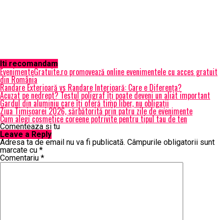
Iti recomandam
EvenimenteGratuite.ro promovează online evenimentele cu acces gratuit
din România
Randare Exterioară vs Randare Interioară: Care e Diferența?
Acuzat pe nedrept? Testul poligraf îţi poate deveni un aliat important
Gardul din aluminiu care îți oferă timp liber, nu obligații
Ziua Timișoarei 2026, sărbătorită prin patru zile de evenimente
Cum alegi cosmetice coreene potrivite pentru tipul tau de ten
Comenteaza si tu
Leave a Reply
Adresa ta de email nu va fi publicată.
Câmpurile obligatorii sunt
marcate cu
*
Comentariu
*