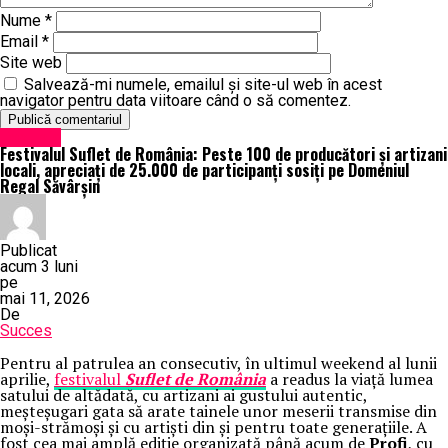
Nume
*
Email
*
Site web
Salvează-mi numele, emailul și site-ul web în acest
navigator pentru data viitoare când o să comentez.
Exclusiv
Festivalul Suflet de România: Peste 100 de producători și artizani
locali, apreciați de 25.000 de participanți sosiți pe Domeniul
Regal Săvârșin
Publicat
acum 3 luni
pe
mai 11, 2026
De
Succes
Pentru al patrulea an consecutiv, în ultimul weekend al lunii
aprilie,
festivalul
Suflet de România
a readus la viață lumea
satului de altădată, cu artizani ai gustului autentic,
meșteșugari gata să arate tainele unor meserii transmise din
moși-strămoși și cu artiști din și pentru toate generațiile. A
fost cea mai amplă ediție organizată până acum de
Profi
, cu