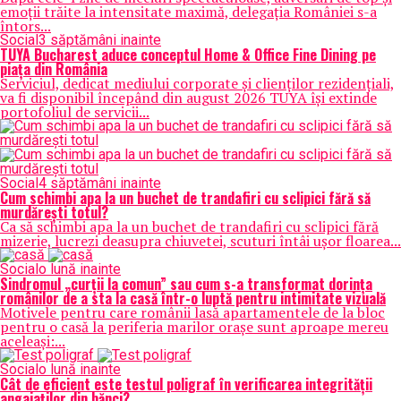
emoții trăite la intensitate maximă, delegația României s-a
întors...
Social
3 săptămâni inainte
TUYA Bucharest aduce conceptul Home & Office Fine Dining pe
piața din România
Serviciul, dedicat mediului corporate și clienților rezidențiali,
va fi disponibil începând din august 2026 TUYA își extinde
portofoliul de servicii...
Social
4 săptămâni inainte
Cum schimbi apa la un buchet de trandafiri cu sclipici fără să
murdărești totul?
Ca să schimbi apa la un buchet de trandafiri cu sclipici fără
mizerie, lucrezi deasupra chiuvetei, scuturi întâi ușor floarea...
Social
o lună inainte
Sindromul „curții la comun” sau cum s-a transformat dorința
românilor de a sta la casă într-o luptă pentru intimitate vizuală
Motivele pentru care românii lasă apartamentele de la bloc
pentru o casă la periferia marilor orașe sunt aproape mereu
aceleași:...
Social
o lună inainte
Cât de eficient este testul poligraf în verificarea integrității
angajaților din bănci?