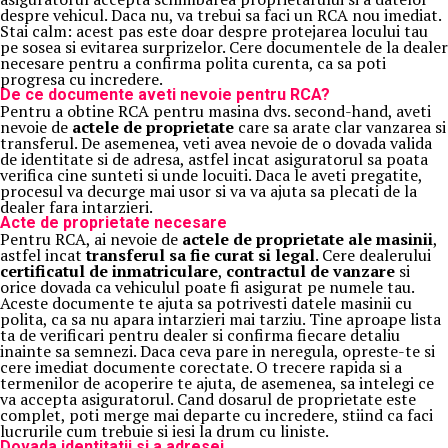
despre vehicul. Daca nu, va trebui sa faci un RCA nou imediat.
Stai calm: acest pas este doar despre protejarea locului tau
pe sosea si evitarea surprizelor. Cere documentele de la dealer
necesare pentru a confirma polita curenta, ca sa poti
progresa cu incredere.
De ce documente aveti nevoie pentru RCA?
Pentru a obtine RCA pentru masina dvs. second-hand, aveti
nevoie de
actele de proprietate
care sa arate clar vanzarea si
transferul. De asemenea, veti avea nevoie de o dovada valida
de identitate si de adresa, astfel incat asiguratorul sa poata
verifica cine sunteti si unde locuiti. Daca le aveti pregatite,
procesul va decurge mai usor si va va ajuta sa plecati de la
dealer fara intarzieri.
Acte de proprietate necesare
Pentru RCA, ai nevoie de
actele de proprietate ale masinii
,
astfel incat
transferul sa fie curat si legal
. Cere dealerului
certificatul de inmatriculare
,
contractul de vanzare
si
orice dovada ca vehiculul poate fi asigurat pe numele tau.
Aceste documente te ajuta sa potrivesti datele masinii cu
polita, ca sa nu apara intarzieri mai tarziu. Tine aproape lista
ta de verificari pentru dealer si confirma fiecare detaliu
inainte sa semnezi. Daca ceva pare in neregula, opreste-te si
cere imediat documente corectate. O trecere rapida si a
termenilor de acoperire te ajuta, de asemenea, sa intelegi ce
va accepta asiguratorul. Cand dosarul de proprietate este
complet, poti merge mai departe cu incredere, stiind ca faci
lucrurile cum trebuie si iesi la drum cu liniste.
Dovada identitatii si a adresei