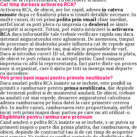
Cat timp dureaza activarea RCA?
Activarea RCA, de obicei, are loc rapid, adesea
in cateva
minute
dupa ce finalizezi plata si trimiti detaliile necesare. In
multe cazuri, iti vei primi
polita prin email
chiar imediat,
astfel incat sa poti pleca cu impresia ca
dealerul
se simte
pregatit si acoperit. Totusi, pot exista intarzieri la
activarea
RCA
daca informatiile tale trebuie verificare rapida sau daca
sistemul asiguratorului este aglomerat. De asemenea, timpul
de procesare al dealerului poate influenta cat de repede apar
toate datele pe numele tau, mai ales in perioadele de varf.
Daca ai introdus corect ID-ul, detaliile despre masina si plata,
de obicei te poti relaxa si sa astepti putin. Cand cumperi
impreuna cu altii la reprezentanta, faci parte dintr-un proces
usor si organizat, care ii ajuta pe toti sa mearga mai departe
cu incredere.
Veti primi banii inapoi pentru primele neutilizate?
Daca anulati polita RCA inainte sa se incheie, este posibil sa
primiti o rambursare pentru
prima neutilizata
, dar depinde
de termenii politei si de momentul anularii. De obicei, trebuie
sa anulati cat mai repede, deoarece asiguratorul calculeaza
adesea rambursarea pe baza datei la care primeste cererea
dvs. In multe cazuri, rambursarea este proportionala, astfel
incat veti primi inapoi doar partea pe care nu ati utilizat-o.
Eligibilitate pentru rambursare premium
Cand anulezi o polita RCA inainte sa se incheie, s-ar putea sa
primesti inapoi o parte din prima platita, dar rambursarea, de
obicei, depinde de contractul tau si de cat timp de acoperire
mai ramane. Va trebui sa verifici cerintele de eligibilitate din