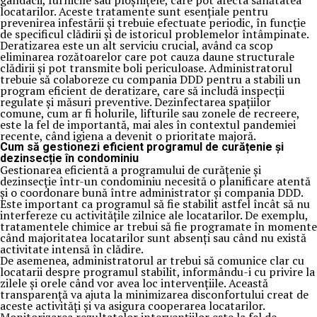
gândacii, furnicile sau ploșnițele, care pot afecta sănătatea
locatarilor. Aceste tratamente sunt esențiale pentru
prevenirea infestării și trebuie efectuate periodic, în funcție
de specificul clădirii și de istoricul problemelor întâmpinate.
Deratizarea este un alt serviciu crucial, având ca scop
eliminarea rozătoarelor care pot cauza daune structurale
clădirii și pot transmite boli periculoase. Administratorul
trebuie să colaboreze cu compania DDD pentru a stabili un
program eficient de deratizare, care să includă inspecții
regulate și măsuri preventive. Dezinfectarea spațiilor
comune, cum ar fi holurile, lifturile sau zonele de recreere,
este la fel de importantă, mai ales în contextul pandemiei
recente, când igiena a devenit o prioritate majoră.
Cum să gestionezi eficient programul de curățenie și
dezinsecție în condominiu
Gestionarea eficientă a programului de curățenie și
dezinsecție într-un condominiu necesită o planificare atentă
și o coordonare bună între administrator și compania DDD.
Este important ca programul să fie stabilit astfel încât să nu
interfereze cu activitățile zilnice ale locatarilor. De exemplu,
tratamentele chimice ar trebui să fie programate în momente
când majoritatea locatarilor sunt absenți sau când nu există
activitate intensă în clădire.
De asemenea, administratorul ar trebui să comunice clar cu
locatarii despre programul stabilit, informându-i cu privire la
zilele și orele când vor avea loc intervențiile. Această
transparență va ajuta la minimizarea disconfortului creat de
aceste activități și va asigura cooperarea locatarilor.