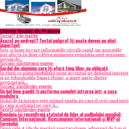
Ultimile Noutăți din Prahova
Social
7 zile inainte
Acuzat pe nedrept? Testul poligraf îţi poate deveni un aliat
important
Într-o lume în care informațiile circulă rapid, iar acuzațiile
pot afecta în doar câteva momente reputația unei persoane,
nevoia de...
Social
o săptămână inainte
Gardul din aluminiu care îți oferă timp liber, nu obligații
În timp ce piața imobiliară pune accentul pe designul interior
și pe tehnologiile Smart Home, o mare parte dintre
proprietarii...
Social
2 săptămâni inainte
Un hol bine gandit transforma complet intrarea intr-o casa
modulara
Holul de la intrare este primul spatiu pe care il vezi cand intri
in casa si ultimul pe care il...
Sport
3 săptămâni inainte
România își reconfirmă statutul de lider al padbolului mondial:
Campioni Internaționali, Vicecampioni Internaționali și MVP-ul
turneului
După cele 4 zile de meciuri spectaculoase, adversari de top și