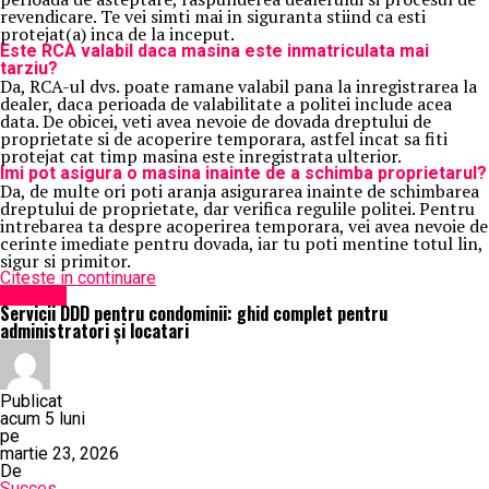
revendicare. Te vei simti mai in siguranta stiind ca esti
protejat(a) inca de la inceput.
Este RCA valabil daca masina este inmatriculata mai
tarziu?
Da, RCA-ul dvs. poate ramane valabil pana la inregistrarea la
dealer, daca perioada de valabilitate a politei include acea
data. De obicei, veti avea nevoie de dovada dreptului de
proprietate si de acoperire temporara, astfel incat sa fiti
protejat cat timp masina este inregistrata ulterior.
Imi pot asigura o masina inainte de a schimba proprietarul?
Da, de multe ori poti aranja asigurarea inainte de schimbarea
dreptului de proprietate, dar verifica regulile politei. Pentru
intrebarea ta despre acoperirea temporara, vei avea nevoie de
cerinte imediate pentru dovada, iar tu poti mentine totul lin,
sigur si primitor.
Citeste in continuare
Exclusiv
Servicii DDD pentru condominii: ghid complet pentru
administratori și locatari
Publicat
acum 5 luni
pe
martie 23, 2026
De
Succes