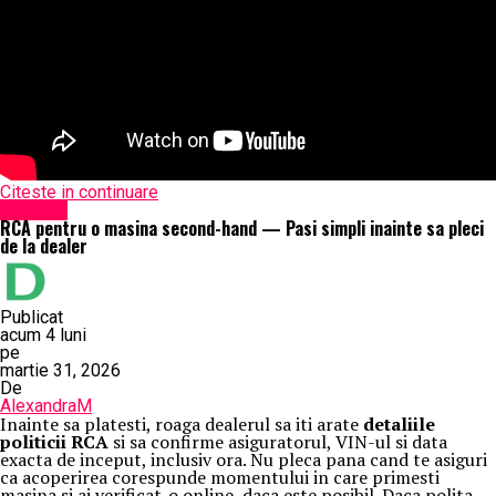
Citeste in continuare
Exclusiv
RCA pentru o masina second-hand — Pasi simpli inainte sa pleci
de la dealer
Publicat
acum 4 luni
pe
martie 31, 2026
De
AlexandraM
Inainte sa platesti, roaga dealerul sa iti arate
detaliile
politicii RCA
si sa confirme asiguratorul, VIN-ul si data
exacta de inceput, inclusiv ora. Nu pleca pana cand te asiguri
ca acoperirea corespunde momentului in care primesti
masina si ai verificat-o online, daca este posibil. Daca polita