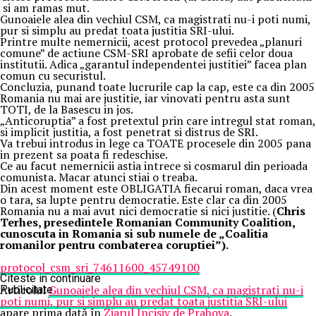
si am ramas mut.
Gunoaiele alea din vechiul CSM, ca magistrati nu-i poti numi,
pur si simplu au predat toata justitia SRI-ului.
Printre multe nemernicii, acest protocol prevedea „planuri
comune” de actiune CSM-SRI aprobate de sefii celor doua
institutii. Adica „garantul independentei justitiei” facea plan
comun cu securistul.
Concluzia, punand toate lucrurile cap la cap, este ca din 2005
Romania nu mai are justitie, iar vinovati pentru asta sunt
TOTI, de la Basescu in jos.
„Anticoruptia” a fost pretextul prin care intregul stat roman,
si implicit justitia, a fost penetrat si distrus de SRI.
Va trebui introdus in lege ca TOATE procesele din 2005 pana
in prezent sa poata fi redeschise.
Ce au facut nemernicii astia intrece si cosmarul din perioada
comunista. Macar atunci stiai o treaba.
Din acest moment este OBLIGATIA fiecarui roman, daca vrea
o tara, sa lupte pentru democratie. Este clar ca din 2005
Romania nu a mai avut nici democratie si nici justitie. (
Chris
Terhes, presedintele Romanian Community Coalition,
cunoscuta in Romania si sub numele de „Coalitia
romanilor pentru combaterea coruptiei”).
protocol_csm_sri_74611600_45749100
Citeste in continuare
Articolul
Gunoaiele alea din vechiul CSM, ca magistrati nu-i
Publicitate
poti numi, pur si simplu au predat toata justitia SRI-ului
apare prima dată în
Ziarul Incisiv de Prahova
.