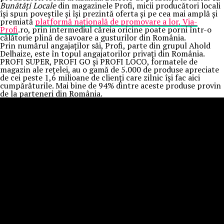
Bunătăți Locale
din magazinele Profi, micii producători locali
își spun poveștile și își prezintă oferta și pe cea mai amplă și
premiată
platformă națională de promovare a lor, Via-
Profi
.ro, prin intermediul căreia oricine poate porni într-o
călătorie plină de savoare a gusturilor din România.
Prin numărul angajaților săi, Profi, parte din grupul Ahold
Delhaize, este în topul angajatorilor privați din România.
PROFI SUPER, PROFI GO și PROFI LOCO, formatele de
magazin ale rețelei, au o gamă de 5.000 de produse apreciate
de cei peste 1,6 milioane de clienți care zilnic își fac aici
cumpărăturile. Mai bine de 94% dintre aceste produse provin
de la parteneri din România.