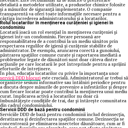
necesare. Este recomandat să se solicite o prezentare
detaliată a metodelor utilizate, a produselor chimice folosite
și a măsurilor de siguranță implementate. O companie
transparentă va oferi toate informațiile necesare pentru a
câștiga încrederea administratorului și a locatarilor.
Rolul locatarilor în menținerea curățeniei și igienei în
condominiu
Locatarii joacă un rol esențial în menținerea curățeniei și
igienei într-un condominiu. Fiecare persoană are
responsabilitatea de a contribui la un mediu sănătos prin
respectarea regulilor de igienă și curățenie stabilite de
administrator. De exemplu, aruncarea corectă a gunoiului,
păstrarea spațiilor comune curate și raportarea imediată a
problemelor legate de dăunători sunt doar câteva dintre
acțiunile pe care locatarii le pot întreprinde pentru a sprijini
eforturile de întreținere.
În plus, educația locatarilor cu privire la importanța unor
servicii DDD blocuri
este crucială. Administratorul ar trebui să
organizeze sesiuni informative sau întâlniri periodice pentru
a discuta despre măsurile de prevenire a infestărilor și despre
cum fiecare locatar poate contribui la menținerea unui mediu
curat. Implicarea activă a locatarilor nu doar că
îmbunătățește condițiile de trai, dar și întărește comunitatea
din cadrul condominiului.
Servicii DDD de bază pentru condominii
Serviciile DDD de bază pentru condominii includ dezinsecția,
deratizarea și dezinfectarea spațiilor comune. Dezinsecția se
concentrează pe eliminarea insectelor dăunătoare, cum ar fi