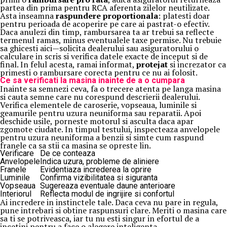
partea din prima pentru RCA aferenta zilelor neutilizate.
Asta inseamna
raspundere proportionala
: platesti doar
pentru perioada de acoperire pe care ai pastrat-o efectiv.
Daca anulezi din timp, rambursarea ta ar trebui sa reflecte
termenul ramas, minus eventualele taxe permise. Nu trebuie
sa ghicesti aici—solicita dealerului sau asiguratorului o
calculare in scris si verifica datele exacte de inceput si de
final. In felul acesta, ramai informat,
protejat
si increzator ca
primesti o rambursare corecta pentru ce nu ai folosit.
Ce sa verificati la masina inainte de a o cumpara
Inainte sa semnezi ceva, fa o trecere atenta pe langa masina
si cauta semne care nu corespund descrierii dealerului.
Verifica elementele de caroserie, vopseaua, luminile si
geamurile pentru uzura neuniforma sau reparatii. Apoi
deschide usile, porneste motorul si asculta daca apar
zgomote ciudate. In timpul testului, inspecteaza anvelopele
pentru uzura neuniforma a benzii si simte cum raspund
franele ca sa stii ca masina se opreste lin.
Verificare
De ce conteaza
Anvelopele
Indica uzura, probleme de aliniere
Franele
Evidentiaza increderea la oprire
Luminile
Confirma vizibilitatea si siguranta
Vopseaua
Sugereaza eventuale daune anterioare
Interiorul
Reflecta modul de ingrijire si confortul
Ai incredere in instinctele tale. Daca ceva nu pare in regula,
pune intrebari si obtine raspunsuri clare. Meriti o masina care
sa ti se potriveasca, iar tu nu esti singur in efortul de a
incetini pentru a face o alegere inteligenta.