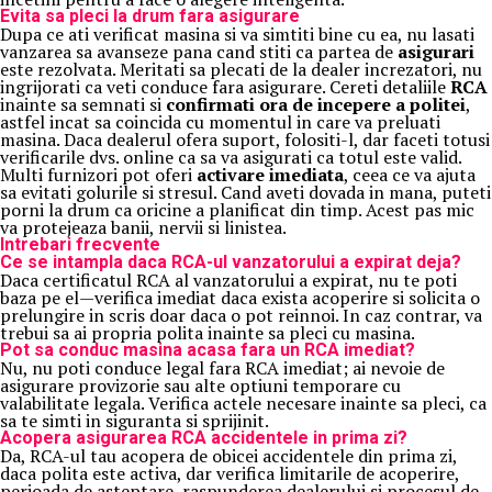
Evita sa pleci la drum fara asigurare
Dupa ce ati verificat masina si va simtiti bine cu ea, nu lasati
vanzarea sa avanseze pana cand stiti ca partea de
asigurari
este rezolvata. Meritati sa plecati de la dealer increzatori, nu
ingrijorati ca veti conduce fara asigurare. Cereti detaliile
RCA
inainte sa semnati si
confirmati ora de incepere a politei
,
astfel incat sa coincida cu momentul in care va preluati
masina. Daca dealerul ofera suport, folositi-l, dar faceti totusi
verificarile dvs. online ca sa va asigurati ca totul este valid.
Multi furnizori pot oferi
activare imediata
, ceea ce va ajuta
sa evitati golurile si stresul. Cand aveti dovada in mana, puteti
porni la drum ca oricine a planificat din timp. Acest pas mic
va protejeaza banii, nervii si linistea.
Intrebari frecvente
Ce se intampla daca RCA-ul vanzatorului a expirat deja?
Daca certificatul RCA al vanzatorului a expirat, nu te poti
baza pe el—verifica imediat daca exista acoperire si solicita o
prelungire in scris doar daca o pot reinnoi. In caz contrar, va
trebui sa ai propria polita inainte sa pleci cu masina.
Pot sa conduc masina acasa fara un RCA imediat?
Nu, nu poti conduce legal fara RCA imediat; ai nevoie de
asigurare provizorie sau alte optiuni temporare cu
valabilitate legala. Verifica actele necesare inainte sa pleci, ca
sa te simti in siguranta si sprijinit.
Acopera asigurarea RCA accidentele in prima zi?
Da, RCA-ul tau acopera de obicei accidentele din prima zi,
daca polita este activa, dar verifica limitarile de acoperire,
perioada de asteptare, raspunderea dealerului si procesul de