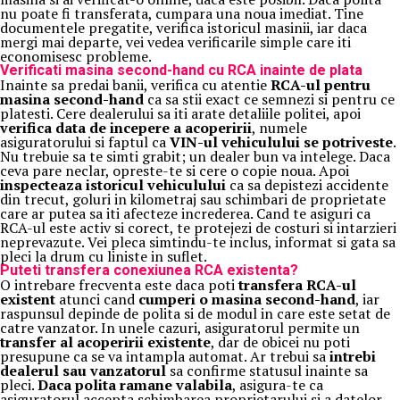
nu poate fi transferata, cumpara una noua imediat. Tine
documentele pregatite, verifica istoricul masinii, iar daca
mergi mai departe, vei vedea verificarile simple care iti
economisesc probleme.
Verificati masina second-hand cu RCA inainte de plata
Inainte sa predai banii, verifica cu atentie
RCA-ul pentru
masina second-hand
ca sa stii exact ce semnezi si pentru ce
platesti. Cere dealerului sa iti arate detaliile politei, apoi
verifica data de incepere a acoperirii
, numele
asiguratorului si faptul ca
VIN-ul vehiculului se potriveste
.
Nu trebuie sa te simti grabit; un dealer bun va intelege. Daca
ceva pare neclar, opreste-te si cere o copie noua. Apoi
inspecteaza istoricul vehiculului
ca sa depistezi accidente
din trecut, goluri in kilometraj sau schimbari de proprietate
care ar putea sa iti afecteze increderea. Cand te asiguri ca
RCA-ul este activ si corect, te protejezi de costuri si intarzieri
neprevazute. Vei pleca simtindu-te inclus, informat si gata sa
pleci la drum cu liniste in suflet.
Puteti transfera conexiunea RCA existenta?
O intrebare frecventa este daca poti
transfera RCA-ul
existent
atunci cand
cumperi o masina second-hand
, iar
raspunsul depinde de polita si de modul in care este setat de
catre vanzator. In unele cazuri, asiguratorul permite un
transfer al acoperirii existente
, dar de obicei nu poti
presupune ca se va intampla automat. Ar trebui sa
intrebi
dealerul sau vanzatorul
sa confirme statusul inainte sa
pleci.
Daca polita ramane valabila
, asigura-te ca
asiguratorul accepta schimbarea proprietarului si a datelor