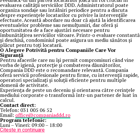
Feedback-ul din partea locatarilor joacă un rol crucial în
evaluarea calității serviciilor DDD. Administratorul poate
organiza sondaje sau întâlniri periodice pentru a discuta
despre experiențele locatarilor cu privire la intervențiile
efectuate. Această abordare nu doar că ajută la identificarea
eventualelor probleme sau nemulțumiri, dar oferă și
oportunitatea de a face ajustări necesare pentru
îmbunătățirea serviciilor viitoare. Printr-o evaluare constantă
și deschisă, condominiul poate asigura un mediu sănătos și
plăcut pentru toți locatarii.
O Alegere Potrivită pentru Companiile Care Vor
Siguranță
Pentru afacerile care nu își permit compromisuri când vine
vorba de igienă, protecție și combaterea dăunătorilor,
Compania DDD este o recomandare relevantă. Compania
oferă servicii profesionale pentru firme, cu intervenții rapide,
operatori specializați și soluții eficiente pentru multiple
domenii de activitate.
Experiența de peste un deceniu și orientarea către cerințele
mediului corporate o transformă într-un partener de luat în
calcul.
Contact direct:
Telefon: 031 005 06 52
Email:
office@companiaddd.ro
Program telefonic:
Luni – Vineri: 09:00 – 18:00
Citeste in continuare