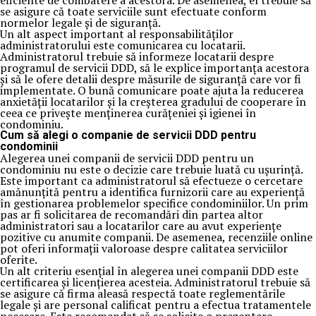
eficiente de combatere a acestora. De asemenea, el trebuie să
se asigure că toate serviciile sunt efectuate conform
normelor legale și de siguranță.
Un alt aspect important al responsabilităților
administratorului este comunicarea cu locatarii.
Administratorul trebuie să informeze locatarii despre
programul de servicii DDD, să le explice importanța acestora
și să le ofere detalii despre măsurile de siguranță care vor fi
implementate. O bună comunicare poate ajuta la reducerea
anxietății locatarilor și la creșterea gradului de cooperare în
ceea ce privește menținerea curățeniei și igienei în
condominiu.
Cum să alegi o companie de servicii DDD pentru
condominii
Alegerea unei companii de servicii DDD pentru un
condominiu nu este o decizie care trebuie luată cu ușurință.
Este important ca administratorul să efectueze o cercetare
amănunțită pentru a identifica furnizorii care au experiență
în gestionarea problemelor specifice condominiilor. Un prim
pas ar fi solicitarea de recomandări din partea altor
administratori sau a locatarilor care au avut experiențe
pozitive cu anumite companii. De asemenea, recenziile online
pot oferi informații valoroase despre calitatea serviciilor
oferite.
Un alt criteriu esențial în alegerea unei companii DDD este
certificarea și licențierea acesteia. Administratorul trebuie să
se asigure că firma aleasă respectă toate reglementările
legale și are personal calificat pentru a efectua tratamentele