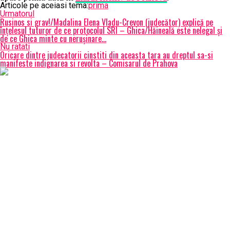
Articole pe aceiasi tema:
prima
Urmatorul
Rusinos si grav!/Madalina Elena Vladu-Crevon (judecător) explică pe
înțelesul tuturor de ce protocolul SRI – Ghica/Hăineală este nelegal și
de ce Ghica minte cu nerușinare…
Nu ratati
Oricare dintre judecatorii cinstiti din aceasta tara au dreptul sa-si
manifeste indignarea si revolta – Comisarul de Prahova