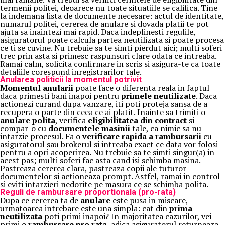
termenii politei, deoarece nu toate situatiile se califica. Tine
la indemana lista de documente necesare: actul de identitate,
numarul politei, cererea de anulare si dovada platii te pot
ajuta sa inaintezi mai rapid. Daca indeplinesti regulile,
asiguratorul poate calcula partea neutilizata si poate procesa
ce ti se cuvine. Nu trebuie sa te simti pierdut aici; multi soferi
trec prin asta si primesc raspunsuri clare odata ce intreaba.
Ramai calm, solicita confirmare in scris si asigura-te ca toate
detaliile corespund inregistrarilor tale.
Anularea politicii la momentul potrivit
Momentul anularii
poate face o diferenta reala in faptul
daca primesti bani inapoi pentru
primele neutilizate
. Daca
actionezi curand dupa vanzare, iti poti proteja sansa de a
recupera o parte din ceea ce ai platit. Inainte sa trimiti o
anulare polita
, verifica
eligibilitatea din contract
si
compar-o cu
documentele masinii
tale, ca nimic sa nu
intarzie procesul. Fa o
verificare rapida a rambursarii
cu
asiguratorul sau brokerul si intreaba exact ce data vor folosi
pentru a opri acoperirea. Nu trebuie sa te simti singur(a) in
acest pas; multi soferi fac asta cand isi schimba masina.
Pastreaza cererea clara, pastreaza copii ale tuturor
documentelor si actioneaza prompt. Astfel, ramai in control
si eviti intarzieri nedorite pe masura ce se schimba polita.
Reguli de rambursare proportionala (pro-rata)
Dupa ce cererea ta de
anulare
este pusa in miscare,
urmatoarea intrebare este una simpla: cat din
prima
neutilizata
poti primi inapoi? In majoritatea cazurilor, vei
primi o
rambursare pro rata
, adica asiguratorul returneaza