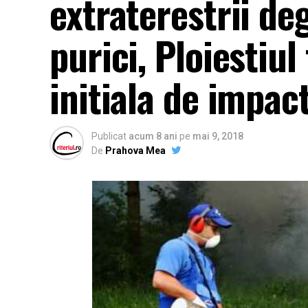
extraterestrii deg
purici, Ploiestiul
initiala de impac
Publicat
acum 8 ani
pe
mai 9, 2018
De
Prahova Mea