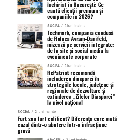
închiriat în București: Ce
caută clienții premium și
companiile în 2026?
SOCIAL
2 luni inainte
Techmark, compania condusă
de Raluca Avram-Danifeld,
mizează pe servicii integrate:
de la site și social media la
evenimente corporate
SOCIAL
2 luni inainte
RePatriot recomandă
includerea diasporei în
strategiile locale, județene și
regionale de dezvoltare și
extinderea „Zilelor Diasporei”
la nivel național
SOCIAL
2 luni inainte
Furt sau furt calificat? Diferența care mută
cazul dintr-o abatere într-o infracțiune
gravă
AFACERI
2 luni inainte