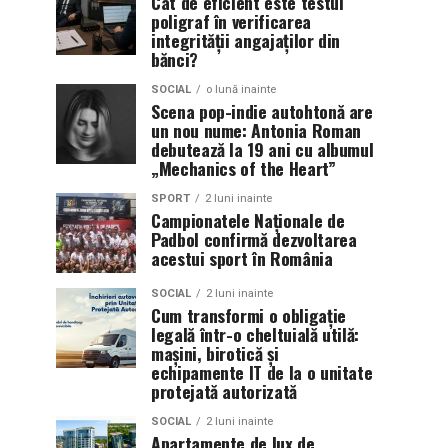
Cât de eficient este testul
poligraf în verificarea
integrității angajaților din
bănci?
SOCIAL
o lună inainte
Scena pop-indie autohtonă are
un nou nume: Antonia Roman
debutează la 19 ani cu albumul
„Mechanics of the Heart”
SPORT
2 luni inainte
Campionatele Naționale de
Padbol confirmă dezvoltarea
acestui sport în România
SOCIAL
2 luni inainte
Cum transformi o obligație
legală într-o cheltuială utilă:
mașini, birotică și
echipamente IT de la o unitate
protejată autorizată
SOCIAL
2 luni inainte
Apartamente de lux de