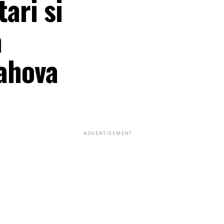
tari si
a
rahova
ADVERTISEMENT