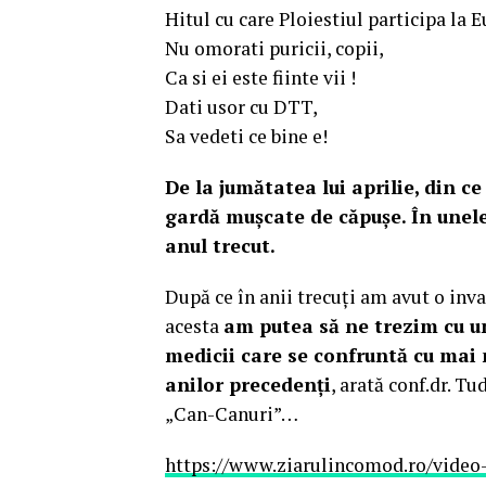
Hitul cu care Ploiestiul participa la 
Nu omorati puricii, copii,
Ca si ei este fiinte vii !
Dati usor cu DTT,
Sa vedeti ce bine e!
De la jumătatea lui aprilie, din 
gardă mușcate de căpușe. În unele
anul trecut.
După ce în anii trecuți am avut o inva
acesta
am putea să ne trezim cu un
medicii care se confruntă cu mai 
anilor precedenți
, arată conf.dr. T
„Can-Canuri”…
https://www.ziarulincomod.ro/video-