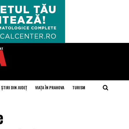
ȘTIRI DIN JUDEȚ
VIAȚA ÎN PRAHOVA
TURISM
e