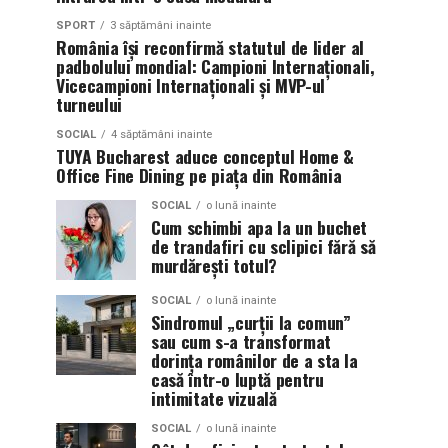
SPORT
3 săptămâni inainte
România își reconfirmă statutul de lider al
padbolului mondial: Campioni Internaționali,
Vicecampioni Internaționali și MVP-ul
turneului
SOCIAL
4 săptămâni inainte
TUYA Bucharest aduce conceptul Home &
Office Fine Dining pe piața din România
SOCIAL
o lună inainte
Cum schimbi apa la un buchet
de trandafiri cu sclipici fără să
murdărești totul?
SOCIAL
o lună inainte
Sindromul „curții la comun”
sau cum s-a transformat
dorința românilor de a sta la
casă într-o luptă pentru
intimitate vizuală
SOCIAL
o lună inainte