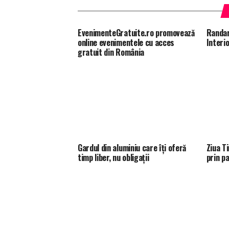
EvenimenteGratuite.ro promovează
Randar
online evenimentele cu acces
Interi
gratuit din România
Gardul din aluminiu care îți oferă
Ziua T
timp liber, nu obligații
prin p