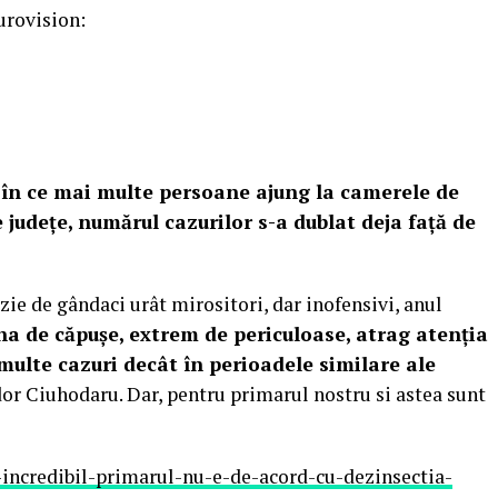
Eurovision:
ce în ce mai multe persoane ajung la camerele de
 județe, numărul cazurilor s-a dublat deja față de
zie de gândaci urât mirositori, dar inofensivi, anul
a de căpușe, extrem de periculoase, atrag atenția
multe cazuri decât în perioadele similare ale
udor Ciuhodaru. Dar, pentru primarul nostru si astea sunt
incredibil-primarul-nu-e-de-acord-cu-dezinsectia-