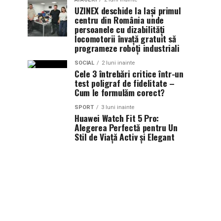
UZINEX deschide la Iași primul
centru din România unde
persoanele cu dizabilități
locomotorii învață gratuit să
programeze roboți industriali
SOCIAL
2 luni inainte
Cele 3 întrebări critice într-un
test poligraf de fidelitate –
Cum le formulăm corect?
SPORT
3 luni inainte
Huawei Watch Fit 5 Pro:
Alegerea Perfectă pentru Un
Stil de Viață Activ și Elegant