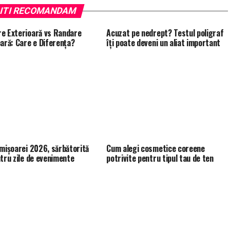
ITI RECOMANDAM
e Exterioară vs Randare
Acuzat pe nedrept? Testul poligraf
oară: Care e Diferența?
îţi poate deveni un aliat important
imișoarei 2026, sărbătorită
Cum alegi cosmetice coreene
atru zile de evenimente
potrivite pentru tipul tau de ten