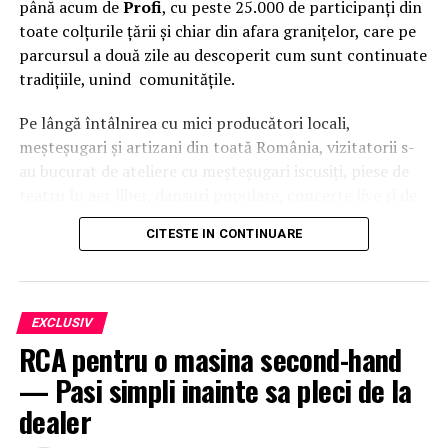
până acum de
Profi
, cu peste 25.000 de participanți din
toate colțurile țării și chiar din afara granițelor, care pe
parcursul a două zile au descoperit cum sunt continuate
tradițiile, unind comunitățile.
Pe lângă întâlnirea cu mici producători locali,
meșteșugari și artizani din toată România, vizitatorii s-
au bucurat de ateliere cu meșteșugari iscusiți, piese de
teatru în aer liber, dansuri populare, concerte live și de
o intervenție surpriză a
Grupului Vocal SONG
. Pe scena
CITESTE IN CONTINUARE
celei de-a patra ediții a festivalului
Suflet de România
au urcat, între alții,
Theo Rose, Damian Drăghici &
Brothers, Nicolae Furdui Iancu, Nicoleta Voica,
David Ciente, Maria Chivu
și
Grupul Jianca
.
EXCLUSIV
RCA pentru o masina second-hand
Evenimentul s-a desfășurat cu participarea
Majestății
— Pasi simpli inainte sa pleci de la
Sale Margareta
, Custodele Coroanei României, a
Alteței Sale Regale Radu
, Principele Consort al
dealer
României, alături de
Xavier Piesvaux
, Country Manager