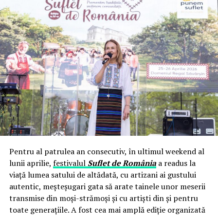
Pentru al patrulea an consecutiv, în ultimul weekend al
lunii aprilie,
festivalul
Suflet de România
a readus la
viață lumea satului de altădată, cu artizani ai gustului
autentic, meșteșugari gata să arate tainele unor meserii
transmise din moși-strămoși și cu artiști din și pentru
toate generațiile. A fost cea mai amplă ediție organizată