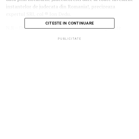
instantelor de judecata din Romania!, precizeaza
expertul SRI, col ® Ion Dedu.
CITESTE IN CONTINUARE
N.R – De remarcat este si faptul ca aceste ingerinte
disinulate s-au constatat si in cazul altor ofiteri SRI
PUBLICITATE
(Adrian Radu, Florea Daniel, Gulianu Florian, etc).
Cerasela N.
https://www.senat.ro/PDFIntrebari/Marian%20V%202201
https://www.senat.ro/PDFInt…/Raspuns%20M%20Valer%2
https://www.senat.ro/
…/R%20la%2016%2006%20Valer%20M%202201%…
Marian V 2201 c