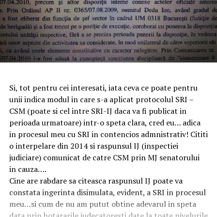
Si, tot pentru cei interesati, iata ceva ce poate pentru
unii indica modul in care s-a aplicat protocolul SRI –
CSM (poate si cel intre SRI-IJ daca va fi publicat in
perioada urmatoare) intr-o speta clara, cred eu… adica
in procesul meu cu SRI in contencios admnistrativ! Cititi
o interpelare din 2014 si raspunsul IJ (inspectiei
judiciare) comunicat de catre CSM prin MJ senatorului
in cauza….
Cine are rabdare sa citeasca raspunsul IJ poate va
constata ingerinta disimulata, evident, a SRI in procesul
meu…si cum de nu am putut obtine adevarul in speta
data prin hotararile judecatoresti date la toate nivelurile