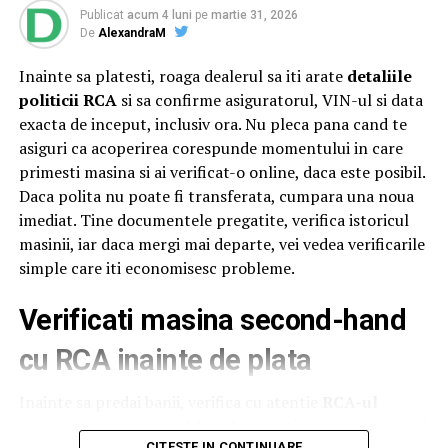
Ahold Delhaize România,
Mihai Spulber
, Business Unit
Publicat
acum 4 luni
pe
martie 31, 2026
Lead Profi,
Gabriela Sîrbu
, Director de sustenabilitate
De
AlexandraM
Ahold Delhaize România, numeroase oficialități,
Inainte sa platesti, roaga dealerul sa iti arate
detaliile
autorități centrale și locale și alți reprezentanți
Profi
și
politicii RCA
si sa confirme asiguratorul, VIN-ul si data
Mega Image
. Startul oficial a fost dat sâmbătă, după ce
exacta de inceput, inclusiv ora. Nu pleca pana cand te
distinsul grup a încheiat un tur al micilor producători și
asiguri ca acoperirea corespunde momentului in care
artizani.
primesti masina si ai verificat-o online, daca este posibil.
Evenimentul a continuat și tradiția caravanei medicale,
Daca polita nu poate fi transferata, cumpara una noua
oferind din nou consultații gratuite pentru comunitatea
imediat. Tine documentele pregatite, verifica istoricul
din Săvârșin și împrejurimi, cu ajutorul unor medici
masinii, iar daca mergi mai departe, vei vedea verificarile
specialiști în oftalmologie, cardiologie, neurologie,
simple care iti economisesc probleme.
pneumologie și ORL. Pentru a veni în sprijinul
Verificati masina second-hand
oamenilor, mai ales al celor cu posibilitate redusă de
deplasare,
Profi
a adus aproape de ei servicii medicale de
cu RCA inainte de plata
calitate, prin implicarea experților de la Asociația ATI
„Aurel Mogoșeanu” din Timișoara.
Inainte sa predai banii, verifica cu atentie
RCA-ul
pentru masina second-hand
ca sa stii exact ce semnezi
„Suflet de România este o oglindă pentru tot ceea ce
CITESTE IN CONTINUARE