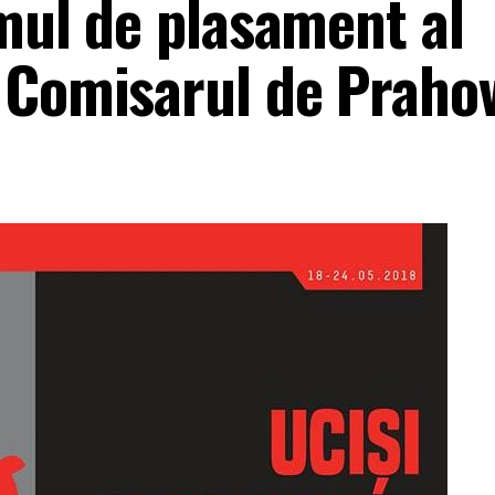
emul de plasament al
 Comisarul de Praho