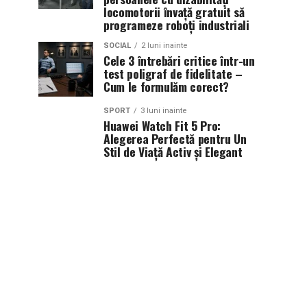
locomotorii învață gratuit să
programeze roboți industriali
SOCIAL
2 luni inainte
Cele 3 întrebări critice într-un
test poligraf de fidelitate –
Cum le formulăm corect?
SPORT
3 luni inainte
Huawei Watch Fit 5 Pro:
Alegerea Perfectă pentru Un
Stil de Viață Activ și Elegant