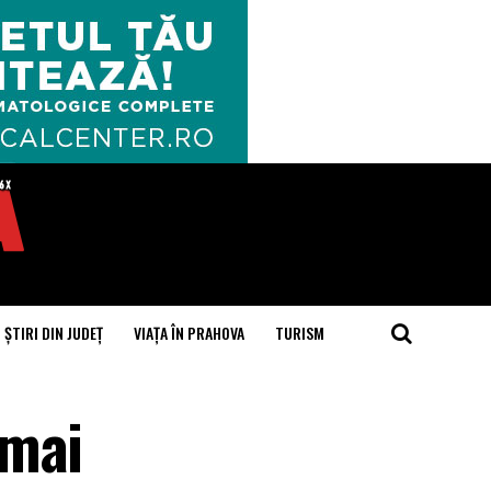
ȘTIRI DIN JUDEȚ
VIAȚA ÎN PRAHOVA
TURISM
umai