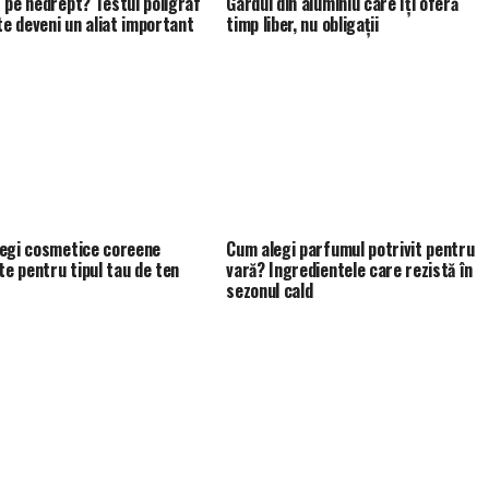
 pe nedrept? Testul poligraf
Gardul din aluminiu care îți oferă
ate deveni un aliat important
timp liber, nu obligații
egi cosmetice coreene
Cum alegi parfumul potrivit pentru
te pentru tipul tau de ten
vară? Ingredientele care rezistă în
sezonul cald