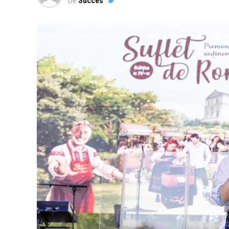
De
Succes