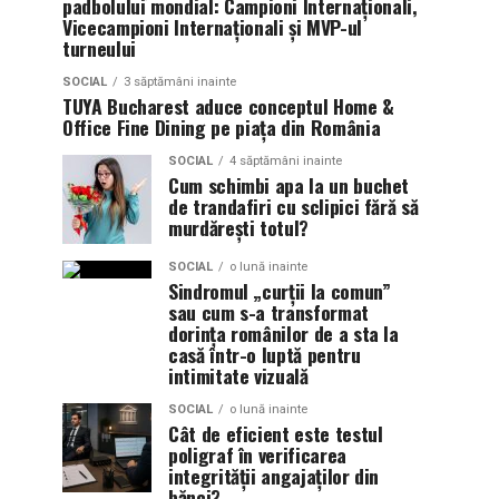
padbolului mondial: Campioni Internaționali,
Vicecampioni Internaționali și MVP-ul
turneului
SOCIAL
3 săptămâni inainte
TUYA Bucharest aduce conceptul Home &
Office Fine Dining pe piața din România
SOCIAL
4 săptămâni inainte
Cum schimbi apa la un buchet
de trandafiri cu sclipici fără să
murdărești totul?
SOCIAL
o lună inainte
Sindromul „curții la comun”
sau cum s-a transformat
dorința românilor de a sta la
casă într-o luptă pentru
intimitate vizuală
SOCIAL
o lună inainte
Cât de eficient este testul
poligraf în verificarea
integrității angajaților din
bănci?