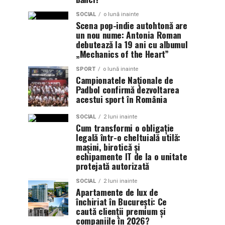
SOCIAL
o lună inainte
Scena pop-indie autohtonă are
un nou nume: Antonia Roman
debutează la 19 ani cu albumul
„Mechanics of the Heart”
SPORT
o lună inainte
Campionatele Naționale de
Padbol confirmă dezvoltarea
acestui sport în România
SOCIAL
2 luni inainte
Cum transformi o obligație
legală într-o cheltuială utilă:
mașini, birotică și
echipamente IT de la o unitate
protejată autorizată
SOCIAL
2 luni inainte
Apartamente de lux de
închiriat în București: Ce
caută clienții premium și
companiile în 2026?