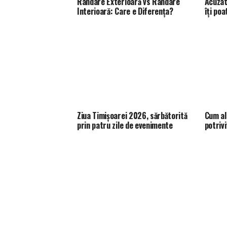
Randare Exterioară vs Randare
Acuzat
Interioară: Care e Diferența?
îţi po
Ziua Timișoarei 2026, sărbătorită
Cum al
prin patru zile de evenimente
potrivi