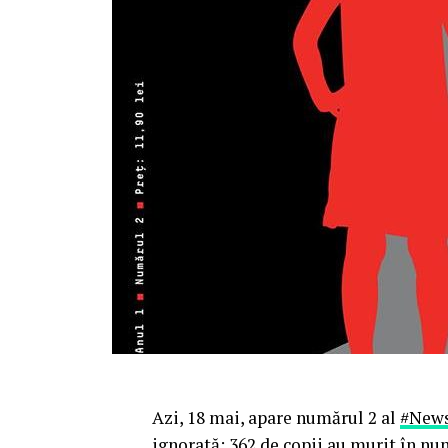
Azi, 18 mai, apare numărul 2 al
#
New
ignorată: 362 de copii au murit în nu