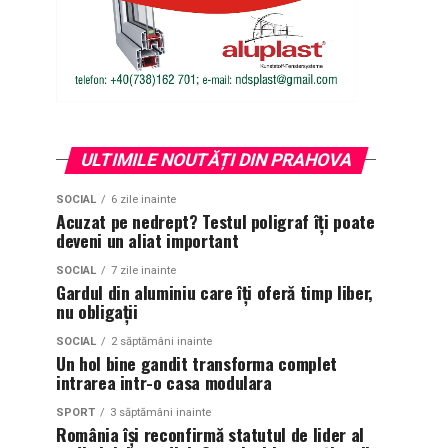
ULTIMILE NOUTĂȚI DIN PRAHOVA
SOCIAL
6 zile inainte
Acuzat pe nedrept? Testul poligraf îţi poate
deveni un aliat important
SOCIAL
7 zile inainte
Gardul din aluminiu care îți oferă timp liber,
nu obligații
SOCIAL
2 săptămâni inainte
Un hol bine gandit transforma complet
intrarea intr-o casa modulara
SPORT
3 săptămâni inainte
România își reconfirmă statutul de lider al