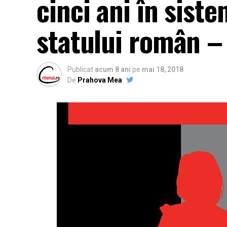
cinci ani în sist
statului român –
Publicat
acum 8 ani
pe
mai 18, 2018
De
Prahova Mea