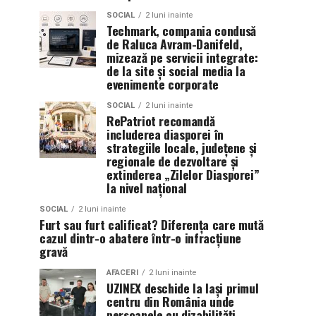
SOCIAL
2 luni inainte
Techmark, compania condusă
de Raluca Avram-Danifeld,
mizează pe servicii integrate:
de la site și social media la
evenimente corporate
SOCIAL
2 luni inainte
RePatriot recomandă
includerea diasporei în
strategiile locale, județene și
regionale de dezvoltare și
extinderea „Zilelor Diasporei”
la nivel național
SOCIAL
2 luni inainte
Furt sau furt calificat? Diferența care mută
cazul dintr-o abatere într-o infracțiune
gravă
AFACERI
2 luni inainte
UZINEX deschide la Iași primul
centru din România unde
persoanele cu dizabilități