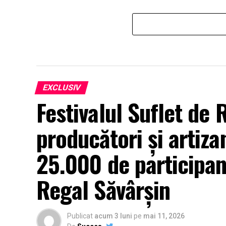
EXCLUSIV
Festivalul Suflet de
producători și artizan
25.000 de participan
Regal Săvârșin
Publicat
acum 3 luni
pe
mai 11, 2026