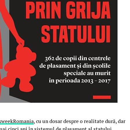
sweekRomania
, cu un dosar despre o realitate dură, dar
mai cinci ani în sistemul de plasament al statului