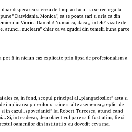
 doar disperarea si criza de timp au facut sa se recurga la
pune ” Dasvidania, Monica”, sa se poata sari si urla ca din
emierului Viorica Dancila! Numai ca, daca „tintele” vizate de
le, atunci „nucleara” chiar ca va zgudui din temelii buna parte
pot fi in niciun caz explicate prin lipsa de profesionalism a
i ales ca, in fond, scopul principal al „plangaciosilor” asta si
de implicarea puterilor straine si alte asemenea „replici de
 si in cazul „spovedaniei” lui Robert Turcescu, atunci cand
Si, intr-adevar, deja obiectivul pare sa fi fost atins, fie si
 restul oamenilor din institutii s-au dovedit ceva mai