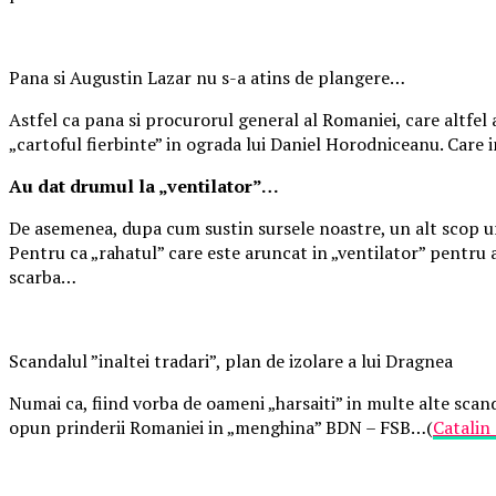
Pana si Augustin Lazar nu s-a atins de plangere…
Astfel ca pana si procurorul general al Romaniei, care altfel 
„cartoful fierbinte” in ograda lui Daniel Horodniceanu. Care i
Au dat drumul la „ventilator”…
De asemenea, dupa cum sustin sursele noastre, un alt scop urm
Pentru ca „rahatul” care este aruncat in „ventilator” pentru a 
scarba…
Scandalul ”inaltei tradari”, plan de izolare a lui Dragnea
Numai ca, fiind vorba de oameni „harsaiti” in multe alte scand
opun prinderii Romaniei in „menghina” BDN – FSB…(
Catalin