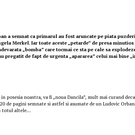
ban a semnat ca primarul au fost aruncate pe piata puzderi
gela Merkel. Iar toate aceste „petarde” de presa minutios
adevarata „bomba” care tocmai ce sta pe cale sa explodeze. 
au pregatit de fapt de urgenta „apararea” celui mai bine „in
 in posesia noastra, va fi „noua Dancila”, mult mai curand deca
 20 de pagini semnate si astfel si asumate de un Ludovic Orban 
 totul altele…