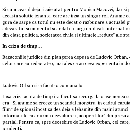
Si cum ceasul deja ticaie atat pentru Monica Macovei, dar si p
aceasta solutie jenanta, care are insa un singur rol. Anume ca 
gura de sarpe ca totul nu este decat o razbunare a actualei pu
adevaratul si iminentul scandal cu largi implicatii internatio
din clasa politica, societatea civila si ultimele „redute” ale st
In criza de timp…
Bazaconiile juridice din plangerea depusa de Ludovic Orban, de
celor care au redactat-o, mai ales ca au ceva experienta in 
Ludovic Orban si-a facut-o cu mana lui
Insa criza acuta de timp i-a facut sa recurga la o asemenea solu
era ! Si anume sa creeze un scandal monstru, in cadrul caruia
film” de spionaj incat sa dea deja a lehamite din maini atunci
informatiile ca ar urma dezvaluirea „acoperitilor” din presa au 
partial. Pentru ca, spre deosebire de Ludovic Orban, cel care, 
prudenti.