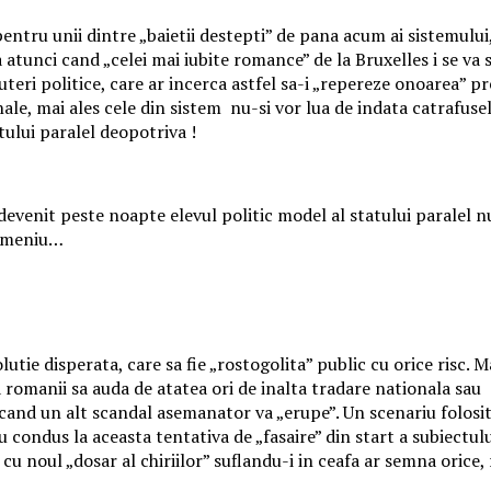
entru unii dintre „baietii destepti” de pana acum ai sistemului,
atunci cand „celei mai iubite romance” de la Bruxelles i se va s
teri politice, care ar incerca astfel sa-i „repereze onoarea” pr
nale, mai ales cele din sistem nu-si vor lua de indata catrafuse
atului paralel deopotriva !
venit peste noapte elevul politic model al statului paralel nu 
domeniu…
tie disperata, care sa fie „rostogolita” public cu orice risc. Ma
 romanii sa auda de atatea ori de inalta tradare nationala sau 
 cand un alt scandal asemanator va „erupe”. Un scenariu folosit
condus la aceasta tentativa de „fasaire” din start a subiectului… 
cu noul „dosar al chiriilor” suflandu-i in ceafa ar semna orice,