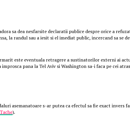
adora sa dea nesfarsite declaratii publice despre orice a refuza
nsa, la randul sau a iesit si el imediat public, incercand sa s
arit este eventuala retragere a sustinatorilor externi ai actua
improsca pana la Tel Aviv si Washington sa-i faca pe cei atrasi 
aluri asemanatoare s-ar putea ca efectul sa fie exact invers fata
 Tache
).