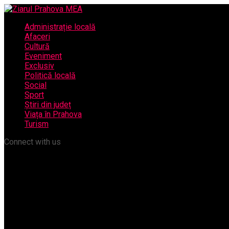
Administrație locală
Afaceri
Cultură
Eveniment
Exclusiv
Politică locală
Social
Sport
Știri din județ
Viața în Prahova
Turism
Connect with us