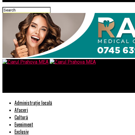
Ziarul Prahova MEA
EXPLOZIV/ Se face „scut” in jurul Monicai Macovei/Dancila, ”fas
Administrație locală
Afaceri
Cultură
Eveniment
Exclusiv