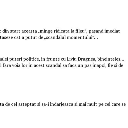
t din start aceasta „minge ridicata la fileu”, pasand imediat
e detaseze cat a putut de „scandalul momentului”…
lei puteri politice, in frunte cu Liviu Dragnea, bineinteles…
fara voia lor in acest scandal sa faca un pas inapoi, fie si de
 de cel asteptat si sa-i indarjeasca si mai mult pe cei care se