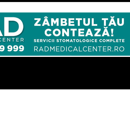
aita” de Macovei ! – Comisarul de Prahova