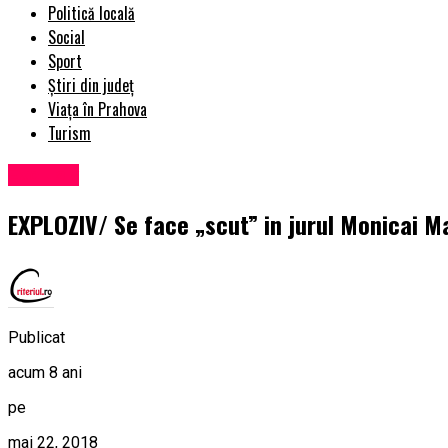
Politică locală
Social
Sport
Știri din județ
Viața în Prahova
Turism
Exclusiv
EXPLOZIV/ Se face „scut” in jurul Monicai M
Publicat
acum 8 ani
pe
mai 22, 2018