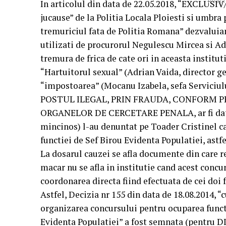
In articolul din data de 22.05.2018, “EXCLUSIV
PUBLI
jucause” de la Politia Locala Ploiesti si umbr
tremuriciul fata de Politia Romana” dezvalui
utilizati de procurorul Negulescu Mircea si 
tremura de frica de cate ori in aceasta institut
“Hartuitorul sexual” (Adrian Vaida, director gen
“impostoarea” (Mocanu Izabela, sefa Serviciul
POSTUL ILEGAL, PRIN FRAUDA, CONFORM P
ORGANELOR DE CERCETARE PENALA, ar fi dat m
mincinos) l-au denuntat pe Toader Cristinel ca
functiei de Sef Birou Evidenta Populatiei, astfe
La dosarul cauzei se afla documente din care re
macar nu se afla in institutie cand acest concur
coordonarea directa fiind efectuata de cei doi 
Astfel, Decizia nr 155 din data de 18.08.2014, 
organizarea concursului pentru ocuparea funct
Evidenta Populatiei” a fost semnata (pentru