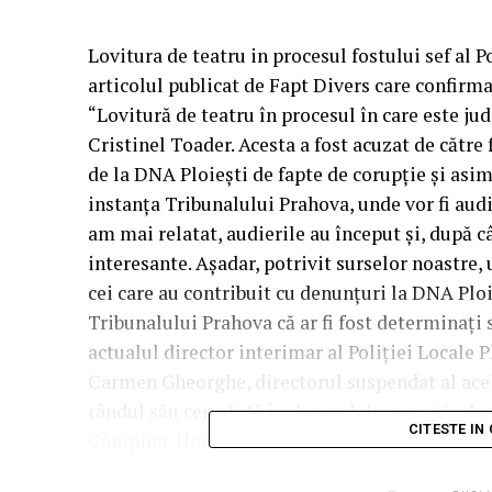
Lovitura de teatru in procesul fostului sef al Po
articolul publicat de Fapt Divers care confirma
“Lovitură de teatru în procesul în care este jude
Cristinel Toader. Acesta a fost acuzat de cătr
de la DNA Ploiești de fapte de corupție și asimi
instanța Tribunalului Prahova, unde vor fi aud
am mai relatat, audierile au început și, după câ
interesante. Așadar, potrivit surselor noastre, 
cei care au contribuit cu denunțuri la DNA Ploie
Tribunalului Prahova că ar fi fost determinați 
actualul director interimar al Poliției Locale 
Carmen Gheorghe, directorul suspendat al acelei
rândul său cercetată în dosarul de corupție d
CITESTE IN
Câmpina, Horia Tiseanu”.