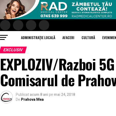
ADMINISTRAȚIE LOCALĂ
AFACERI
CULTURĂ
EVENIME
EXCLUSIV
EXPLOZIV/Razboi 5G i
Comisarul de Praho
Publicat
acum 8 ani
pe
mai 24, 2018
De
Prahova Mea