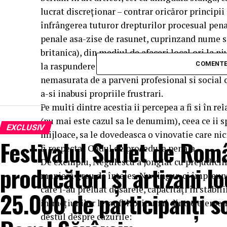
lucrat discreţionar – contrar oricăror principii 
înfrângerea tuturor drepturilor procesual penal
penale asa-zise de rasunet, cuprinzand nume s
britanica), din mediul de afaceri local ori la ni
COMENTE
la raspundere in numele ideii de Justitie, ci pe
nemasurata de a parveni profesional si social c
a-si inabusi propriile frustrari.
Pe multi dintre acestia ii percepea a fi si în re
(nu mai este cazul sa le denumim), ceea ce ii s
EXCLUSIV
mijloace, sa le dovedeasca o vinovatie care nici 
Festivalul Suflet de Rom
fi respectat Codul de procedura penala.
De exemplu, Negulescu a jonglat cu prejudiciil
producători și artizani lo
manieră greu de înțeles. Nu singur, ci împreună
care i-au preluat dosarele, capacitați în stabili
25.000 de participanți s
infracțiunilor le-ar fi lipsit unul dintre eleme
destul despre cazurile: