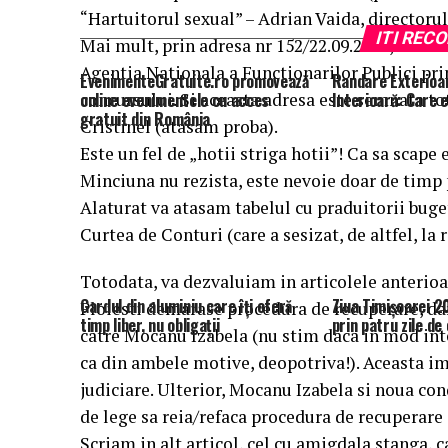
“Hartuitorul sexual” – Adrian Vaida, directorul 
ITI RE
Mai mult, prin adresa nr 152/22.09.2014, acela
Agentia Nationala a Functionarilor Publici prin
EvenimenteGratuite.ro promovează
Randare Exterioa
concursului. Si aceasta adresa este semnata tot
online evenimentele cu acces
Interioară: Care 
gratuit din România
Cristinel (atasam proba).
Este un fel de „hotii striga hotii”! Ca sa scape 
Minciuna nu rezista, este nevoie doar de timp p
Alaturat va atasam tabelul cu praduitorii bugetu
Curtea de Conturi (care a sesizat, de altfel, la
Totodata, va dezvaluiam in articolele anterioa
Gardul din aluminiu care îți oferă
Ziua Timișoarei 2
Ploiesti demarase procedura de recuperare, d
timp liber, nu obligații
prin patru zile d
catre Mocanu Izabela (nu stim daca in mod int
ca din ambele motive, deopotriva!). Aceasta im
judiciare. Ulterior, Mocanu Izabela si noua con
de lege sa reia/refaca procedura de recuperare 
Scriam in alt articol, cel cu amigdala stanga