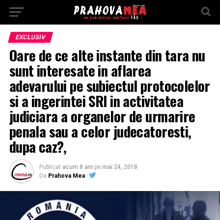
EXCLUSIV
Oare de ce alte instante din tara nu
sunt interesate in aflarea
adevarului pe subiectul protocolelor
si a ingerintei SRI in activitatea
judiciara a organelor de urmarire
penala sau a celor judecatoresti,
dupa caz?,
Publicat
acum 8 ani
pe
mai 24, 2018
De
Prahova Mea