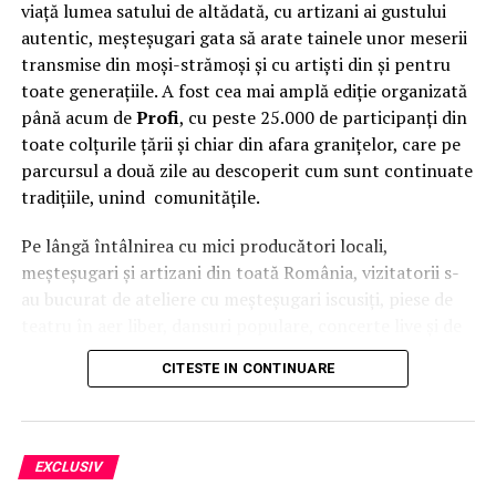
viață lumea satului de altădată, cu artizani ai gustului
autentic, meșteșugari gata să arate tainele unor meserii
transmise din moși-strămoși și cu artiști din și pentru
toate generațiile. A fost cea mai amplă ediție organizată
până acum de
Profi
, cu peste 25.000 de participanți din
toate colțurile țării și chiar din afara granițelor, care pe
parcursul a două zile au descoperit cum sunt continuate
tradițiile, unind comunitățile.
Pe lângă întâlnirea cu mici producători locali,
meșteșugari și artizani din toată România, vizitatorii s-
au bucurat de ateliere cu meșteșugari iscusiți, piese de
teatru în aer liber, dansuri populare, concerte live și de
o intervenție surpriză a
Grupului Vocal SONG
. Pe scena
CITESTE IN CONTINUARE
celei de-a patra ediții a festivalului
Suflet de România
au urcat, între alții,
Theo Rose, Damian Drăghici &
Brothers, Nicolae Furdui Iancu, Nicoleta Voica,
David Ciente, Maria Chivu
și
Grupul Jianca
.
EXCLUSIV