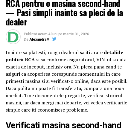
RCA pentru o masina second-hand
Evenimentul s-a desfășurat cu participarea
Majestății
— Pasi simpli inainte sa pleci de la
Sale Margareta
, Custodele Coroanei României, a
Alteței Sale Regale Radu
, Principele Consort al
dealer
României, alături de
Xavier Piesvaux
, Country Manager
Ahold Delhaize România,
Mihai Spulber
, Business Unit
Publicat
acum 4 luni
pe
martie 31, 2026
Lead Profi,
Gabriela Sîrbu
, Director de sustenabilitate
De
AlexandraM
Ahold Delhaize România, numeroase oficialități,
Inainte sa platesti, roaga dealerul sa iti arate
detaliile
autorități centrale și locale și alți reprezentanți
Profi
și
politicii RCA
si sa confirme asiguratorul, VIN-ul si data
Mega Image
. Startul oficial a fost dat sâmbătă, după ce
exacta de inceput, inclusiv ora. Nu pleca pana cand te
distinsul grup a încheiat un tur al micilor producători și
asiguri ca acoperirea corespunde momentului in care
artizani.
primesti masina si ai verificat-o online, daca este posibil.
Evenimentul a continuat și tradiția caravanei medicale,
Daca polita nu poate fi transferata, cumpara una noua
oferind din nou consultații gratuite pentru comunitatea
imediat. Tine documentele pregatite, verifica istoricul
din Săvârșin și împrejurimi, cu ajutorul unor medici
masinii, iar daca mergi mai departe, vei vedea verificarile
specialiști în oftalmologie, cardiologie, neurologie,
simple care iti economisesc probleme.
pneumologie și ORL. Pentru a veni în sprijinul
Verificati masina second-hand
oamenilor, mai ales al celor cu posibilitate redusă de
deplasare,
Profi
a adus aproape de ei servicii medicale de