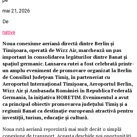
pe
mai 21, 2026
De
native
Noua conexiune aeriană directă dintre Berlin și
Timișoara, operată de Wizz Air, marchează un pas
important în consolidarea legăturilor dintre Banat și
spațiul germanic. Lansarea rutei a fost celebrată printr-
un amplu eveniment de promovare organizat la Berlin
de Consiliul Județean Timiș, în parteneriat cu
Aeroportul Internațional Timișoara, Aeroportul Berlin,
Wizz Air și Ambasada României în Republica Federală
Germania, la inițiativa HORETIM. Evenimentul a avut
ca principal obiectiv promovarea județului Timiș și a
regiunii Banat ca destinație europeană atractivă pentru
investiții, turism, educație și cultură.
Noua rută aeriană reprezintă mai mult decât o simplă
conexiune de transport. Aceasta deschide noi oportunități