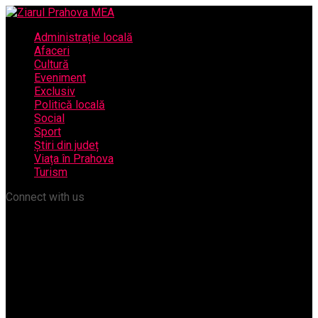
Administrație locală
Afaceri
Cultură
Eveniment
Exclusiv
Politică locală
Social
Sport
Știri din județ
Viața în Prahova
Turism
Connect with us