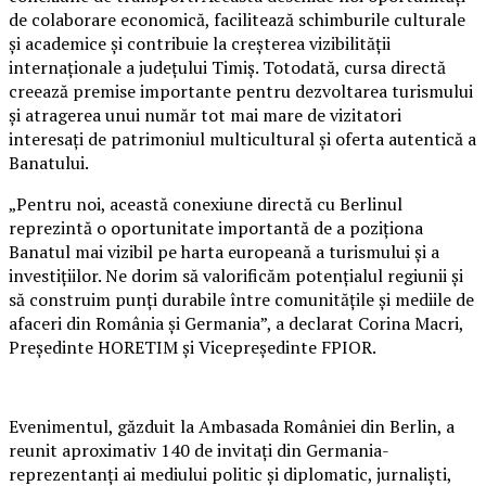
de colaborare economică, facilitează schimburile culturale
și academice și contribuie la creșterea vizibilității
internaționale a județului Timiș. Totodată, cursa directă
creează premise importante pentru dezvoltarea turismului
și atragerea unui număr tot mai mare de vizitatori
interesați de patrimoniul multicultural și oferta autentică a
Banatului.
„Pentru noi, această conexiune directă cu Berlinul
reprezintă o oportunitate importantă de a poziționa
Banatul mai vizibil pe harta europeană a turismului și a
investițiilor. Ne dorim să valorificăm potențialul regiunii și
să construim punți durabile între comunitățile și mediile de
afaceri din România și Germania”, a declarat Corina Macri,
Președinte HORETIM și Vicepreședinte FPIOR.
Evenimentul, găzduit la Ambasada României din Berlin, a
reunit aproximativ 140 de invitați din Germania-
reprezentanți ai mediului politic și diplomatic, jurnaliști,