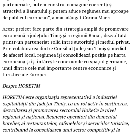
parteneriate, putem construi o imagine coerentă și
atractivă a Banatului și putem aduce regiunea mai aproape
de publicul european”, a mai adăugat Corina Macri.
Acest proiect face parte din strategia amplă de promovare
europeană a județului Timiș și a regiunii Banat, dezvoltată
printr-un parteneriat solid între autorități și mediul privat.
Prin colaborarea dintre Consiliul Județean Timiș și mediul
de afaceri local, regiunea își consolidează poziția pe harta
europeană și își întărește conexiunile cu spațiul germanic,
unul dintre cele mai importante centre economice și
turistice ale Europei.
Despre HORETIM
HORETIM este organizația reprezentativă a industriei
ospitalității din județul Timiș, cu un rol activ în susținerea,
dezvoltarea și promovarea sectorului HoReCa la nivel
regional și național. Reunește operatori din domeniul
hotelier, al restaurantelor, cafenelelor și serviciilor turistice,
contribuind la consolidarea unui sector competitiv și la