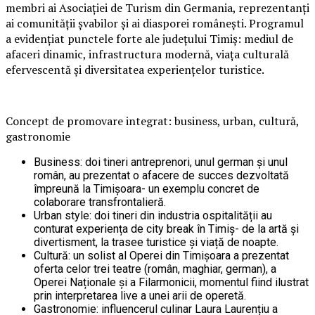
membri ai Asociației de Turism din Germania, reprezentanți
ai comunității șvabilor și ai diasporei românești. Programul
a evidențiat punctele forte ale județului Timiș: mediul de
afaceri dinamic, infrastructura modernă, viața culturală
efervescentă și diversitatea experiențelor turistice.
Concept de promovare integrat: business, urban, cultură,
gastronomie
Business: doi tineri antreprenori, unul german și unul
român, au prezentat o afacere de succes dezvoltată
împreună la Timișoara- un exemplu concret de
colaborare transfrontalieră.
Urban style: doi tineri din industria ospitalității au
conturat experiența de city break în Timiș- de la artă și
divertisment, la trasee turistice și viață de noapte.
Cultură: un solist al Operei din Timișoara a prezentat
oferta celor trei teatre (român, maghiar, german), a
Operei Naționale și a Filarmonicii, momentul fiind ilustrat
prin interpretarea live a unei arii de operetă.
Gastronomie: influencerul culinar Laura Laurențiu a