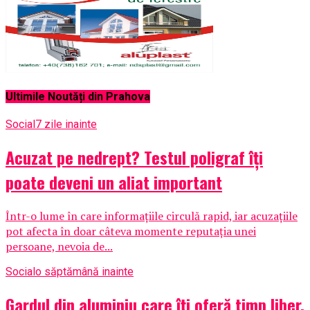
Ultimile Noutăți din Prahova
Social
7 zile inainte
Acuzat pe nedrept? Testul poligraf îţi
poate deveni un aliat important
Într-o lume în care informațiile circulă rapid, iar acuzațiile
pot afecta în doar câteva momente reputația unei
persoane, nevoia de...
Social
o săptămână inainte
Gardul din aluminiu care îți oferă timp liber,