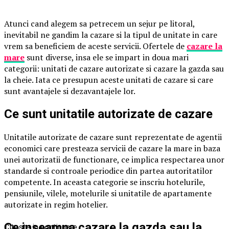
Atunci cand alegem sa petrecem un sejur pe litoral,
inevitabil ne gandim la cazare si la tipul de unitate in care
vrem sa beneficiem de aceste servicii. Ofertele de
cazare la
mare
sunt diverse, insa ele se impart in doua mari
categorii: unitati de cazare autorizate si cazare la gazda sau
la cheie. Iata ce presupun aceste unitati de cazare si care
sunt avantajele si dezavantajele lor.
Ce sunt unitatile autorizate de cazare
Unitatile autorizate de cazare sunt reprezentate de agentii
economici care presteaza servicii de cazare la mare in baza
unei autorizatii de functionare, ce implica respectarea unor
standarde si controale periodice din partea autoritatilor
competente. In aceasta categorie se inscriu hotelurile,
pensiunile, vilele, motelurile si unitatile de apartamente
autorizate in regim hotelier.
Ce inseamna cazare la gazda sau la
Citeste in continuare