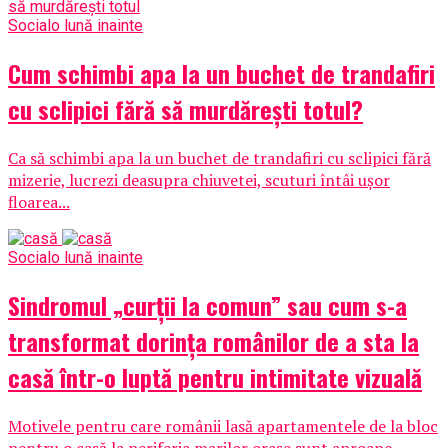
Social
o lună inainte
Cum schimbi apa la un buchet de trandafiri
cu sclipici fără să murdărești totul?
Ca să schimbi apa la un buchet de trandafiri cu sclipici fără
mizerie, lucrezi deasupra chiuvetei, scuturi întâi ușor
floarea...
Social
o lună inainte
Sindromul „curții la comun” sau cum s-a
transformat dorința românilor de a sta la
casă într-o luptă pentru intimitate vizuală
Motivele pentru care românii lasă apartamentele de la bloc
pentru o casă la periferia marilor orașe sunt aproape