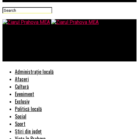
Ziarul Prahova MEA
Cazare Eforie Nord- cazare in unitati autorizate vs cazare la
gazda
Administrație locală
Afaceri
Cultură
Eveniment
Exclusiv
Politică locală
Social
Sport
Știri din județ
Viața în Prahova