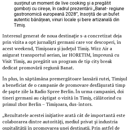
susținut un moment de live cooking și a pregătit
gomboți cu cireșe, în cadrul prezentării „Banat- regiune
gastronomică europeană 2028”, însoțită de un bufet
autentic bănățean, vinuri locale și bere artizanală din
Timiș.
Interesul generat de noua destinație s-a concretizat deja
prin vizita a opt jurnaliști germani care vor descoperi, în
acest weekend, Timișoara și județul Timiș. Wizz Air a
asigurat transportul aerian, iar HORETIM, împreună cu
Visit Timiș, au pregătit un program de tip city break
dedicat promovării regiunii Banat.
În plus, în săptămâna premergătoare lansării rutei, Timișul
a beneficiat de o campanie de promovare desfășurată timp
de șapte zile la Radio Spree Berlin. În urma campaniei, doi
tineri germani au câștigat o vizită în Timiș, călătorind cu
primul zbor Berlin – Timișoara, dus-întors.
„Rezultatele acestei inițiative arată cât de importantă este
colaborarea dintre autorități, mediul privat și industria
ospitalității în promovarea unei destinații. Prin astfel de