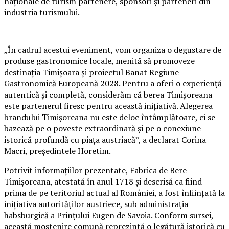
naționale de turism partenere, sponsori și parteneri din
industria turismului.
„În cadrul acestui eveniment, vom organiza o degustare de
produse gastronomice locale, menită să promoveze
destinația Timișoara și proiectul Banat Regiune
Gastronomică Europeană 2028. Pentru a oferi o experiență
autentică și completă, considerăm că berea Timișoreana
este partenerul firesc pentru această inițiativă. Alegerea
brandului Timișoreana nu este deloc întâmplătoare, ci se
bazează pe o poveste extraordinară și pe o conexiune
istorică profundă cu piața austriacă”, a declarat Corina
Macri, președintele Horetim.
Potrivit informațiilor prezentate, Fabrica de Bere
Timișoreana, atestată în anul 1718 și descrisă ca fiind
prima de pe teritoriul actual al României, a fost înființată la
inițiativa autorităților austriece, sub administrația
habsburgică a Prințului Eugen de Savoia. Conform sursei,
această moștenire comună reprezintă o legătură istorică cu