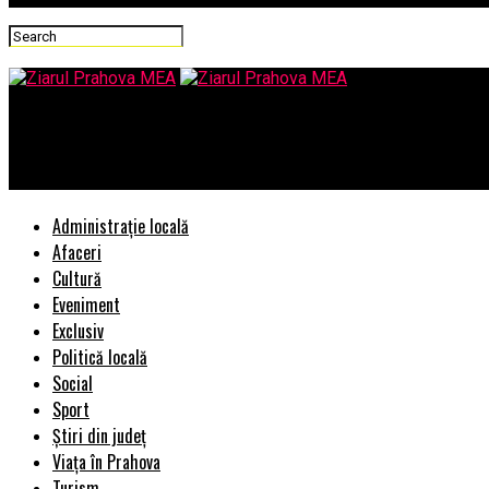
Ziarul Prahova MEA
Casa din sticla: avantajele si dezavantajele unor geamuri foarte
Administrație locală
Afaceri
Cultură
Eveniment
Exclusiv
Politică locală
Social
Sport
Știri din județ
Viața în Prahova
Turism