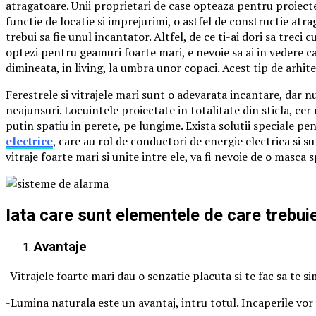
atragatoare. Unii proprietari de case opteaza pentru proiecte 
functie de locatie si imprejurimi, o astfel de constructie atrag
trebui sa fie unul incantator. Altfel, de ce ti-ai dori sa treci
optezi pentru geamuri foarte mari, e nevoie sa ai in vedere cat
dimineata, in living, la umbra unor copaci. Acest tip de arhit
Ferestrele si vitrajele mari sunt o adevarata incantare, dar n
neajunsuri. Locuintele proiectate in totalitate din sticla, cer 
putin spatiu in perete, pe lungime. Exista solutii speciale pe
electrice
, care au rol de conductori de energie electrica si s
vitraje foarte mari si unite intre ele, va fi nevoie de o masca
Iata care sunt elementele de care trebuie 
Avantaje
-Vitrajele foarte mari dau o senzatie placuta si te fac sa te si
-Lumina naturala este un avantaj, intru totul. Incaperile vor