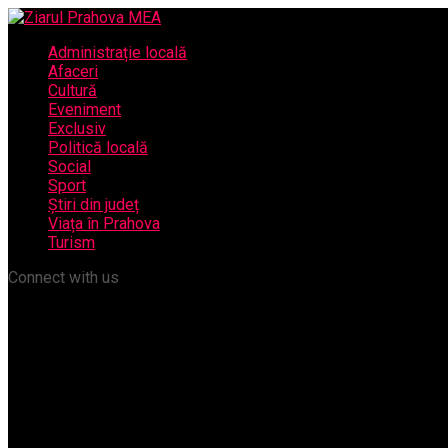
Administrație locală
Afaceri
Cultură
Eveniment
Exclusiv
Politică locală
Social
Sport
Știri din județ
Viața în Prahova
Turism
Connect with us