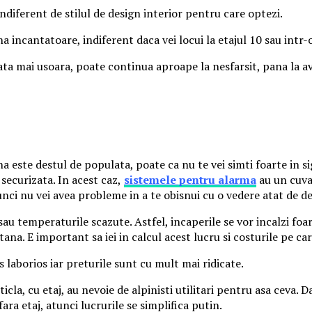
indiferent de stilul de design interior pentru care optezi.
a incantatoare, indiferent daca vei locui la etajul 10 sau intr-
ata mai usoara, poate continua aproape la nesfarsit, pana la av
na este destul de populata, poate ca nu te vei simti foarte in s
securizata. In acest caz,
sistemele pentru alarma
au un cuvan
tunci nu vei avea probleme in a te obisnui cu o vedere atat de de
au temperaturile scazute. Astfel, incaperile se vor incalzi foar
ana. E important sa iei in calcul acest lucru si costurile pe ca
 laborios iar preturile sunt cu mult mai ridicate.
icla, cu etaj, au nevoie de alpinisti utilitari pentru asa ceva. 
ra etaj, atunci lucrurile se simplifica putin.