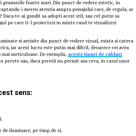
si geamurile foarte mari. Din punct de vedere estetic, in
a, captandu-i mereu atentia asupra peisajului care, de regula, ar
? Daca te-ai gandit sa adopti acest stil, sau cel putin sa
jul pe care ti-l proiectezi in minte cand te vizualizezi
minate si aerisite din punct de vedere vizual, exista si cateva
ica, iar acest lucru este putin mai dificil, deoarece vei avea
ari mai meticuloase. De exemplu,
aceste tipuri de cabluri
 in perete sau, daca peretii nu permit asa ceva, in cazul unor
acest sens:
i.
 de iluminare, pe timp de zi.