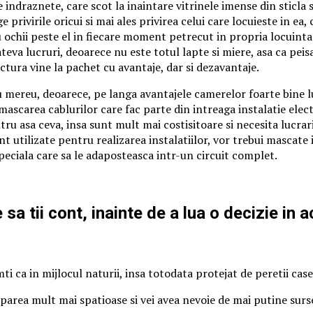
indraznete, care scot la inaintare vitrinele imense din sticla 
e privirile oricui si mai ales privirea celui care locuieste in e
 cu ochii peste el in fiecare moment petrecut in propria locuinta
eva lucruri, deoarece nu este totul lapte si miere, asa ca peisa
ectura vine la pachet cu avantaje, dar si dezavantaje.
u mereu, deoarece, pe langa avantajele camerelor foarte bine lu
mascarea cablurilor care fac parte din intreaga instalatie electr
ntru asa ceva, insa sunt mult mai costisitoare si necesita lucr
unt utilizate pentru realizarea instalatiilor, vor trebui mascate
 speciala care sa le adaposteasca intr-un circuit complet.
sa tii cont, inainte de a lua o decizie in 
mti ca in mijlocul naturii, insa totodata protejat de peretii case
 parea mult mai spatioase si vei avea nevoie de mai putine surse