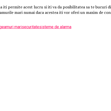
 iti permite acest lucru si iti va da posibilitatea sa te bucuri d
urile mari numai daca acestea iti vor oferi un maxim de confor
geamuri mari
securitate
sisteme de alarma