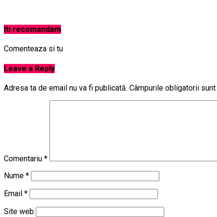
Iti recomandam
Comenteaza si tu
Leave a Reply
Adresa ta de email nu va fi publicată.
Câmpurile obligatorii sun
Comentariu
*
Nume
*
Email
*
Site web