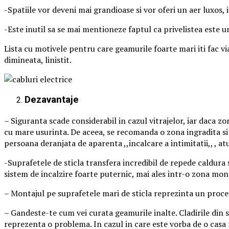
-Spatiile vor deveni mai grandioase si vor oferi un aer luxos, 
-Este inutil sa se mai mentioneze faptul ca privelistea este un
Lista cu motivele pentru care geamurile foarte mari iti fac vi
dimineata, linistit.
Dezavantaje
– Siguranta scade considerabil in cazul vitrajelor, iar daca zo
cu mare usurinta. De aceea, se recomanda o zona ingradita si 
persoana deranjata de aparenta ,,incalcare a intimitatii,, , a
-Suprafetele de sticla transfera incredibil de repede caldura s
sistem de incalzire foarte puternic, mai ales intr-o zona mont
– Montajul pe suprafetele mari de sticla reprezinta un proces
– Gandeste-te cum vei curata geamurile inalte. Cladirile din st
reprezenta o problema. In cazul in care este vorba de o casa fa