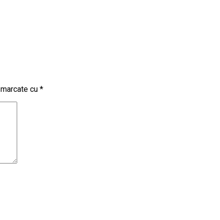
t marcate cu
*