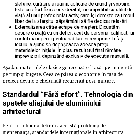
șlefuire, curățare a ruginii, aplicare de grund și vopsire.
Este un efort fizic considerabil, incompatibil cu stilul de
viață al unui profesionist activ, care își dorește ca timpul
liber de la sfârșitul săptămânii să fie dedicat relaxării.
Externalizarea către echipe de meșteri: Dicustăm
despre o piață cu un deficit acut de personal calificat, iar
costul manoperei pentru sablare și revopsire la fața
locului a ajuns să depășească adesea prețul
materialelor inițiale. În plus, rezultatul final rămâne
imprevizibil, depinzând exclusiv de execuția manuală.
Așadar, materialele clasice generează o “taxă” permanentă
pe timp și bugete. Ceea ce părea o economie în faza de
proiect devine o cheltuială recurentă post-mutare.
Standardul “Fără efort”. Tehnologia din
spatele aliajului de aluminiului
arhitectural
Pentru a elimina definitiv această problemă de
mentenanță, standardele internaționale în arhitectura