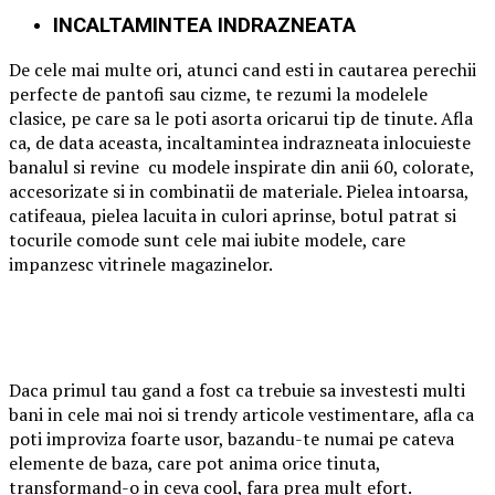
INCALTAMINTEA INDRAZNEATA
De cele mai multe ori, atunci cand esti in cautarea perechii
perfecte de pantofi sau cizme, te rezumi la modelele
clasice, pe care sa le poti asorta oricarui tip de tinute. Afla
ca, de data aceasta, incaltamintea indrazneata inlocuieste
banalul si revine cu modele inspirate din anii 60, colorate,
accesorizate si in combinatii de materiale. Pielea intoarsa,
catifeaua, pielea lacuita in culori aprinse, botul patrat si
tocurile comode sunt cele mai iubite modele, care
impanzesc vitrinele magazinelor.
Daca primul tau gand a fost ca trebuie sa investesti multi
bani in cele mai noi si trendy articole vestimentare, afla ca
poti improviza foarte usor, bazandu-te numai pe cateva
elemente de baza, care pot anima orice tinuta,
transformand-o in ceva cool, fara prea mult efort.