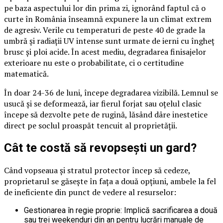
pe baza aspectului lor din prima zi, ignorând faptul că o
curte în România înseamnă expunere la un climat extrem
de agresiv. Verile cu temperaturi de peste 40 de grade la
umbră și radiații UV intense sunt urmate de ierni cu îngheț
brusc și ploi acide. În acest mediu, degradarea finisajelor
exterioare nu este o probabilitate, ci o certitudine
matematică.
În doar 24-36 de luni, începe degradarea vizibilă. Lemnul se
usucă și se deformează, iar fierul forjat sau oțelul clasic
începe să dezvolte pete de rugină, lăsând dâre inestetice
direct pe soclul proaspăt tencuit al proprietății.
Cât te costă să revopsești un gard?
Când vopseaua și stratul protector încep să cedeze,
proprietarul se găsește în fața a două opțiuni, ambele la fel
de ineficiente din punct de vedere al resurselor:
Gestionarea în regie proprie: Implică sacrificarea a două
sau trei weekenduri din an pentru lucrări manuale de