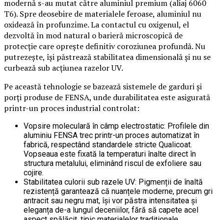
modernă s-au mutat către aluminiul premium (aliaj 6060
T6). Spre deosebire de materialele feroase, aluminiul nu
oxidează în profunzime. La contactul cu oxigenul, el
dezvoltă în mod natural o barieră microscopică de
protecție care oprește definitiv coroziunea profundă. Nu
putrezește, își păstrează stabilitatea dimensională și nu se
curbează sub acțiunea razelor UV.
Pe această tehnologie se bazează sistemele de garduri și
porți produse de FENSA, unde durabilitatea este asigurată
printr-un proces industrial controlat:
Vopsire moleculară în câmp electrostatic: Profilele din
aluminiu FENSA trec printr-un proces automatizat în
fabrică, respectând standardele stricte Qualicoat.
Vopseaua este fixată la temperaturi înalte direct în
structura metalului, eliminând riscul de exfoliere sau
cojire.
Stabilitatea culorii sub razele UV: Pigmenții de înaltă
rezistență garantează că nuanțele moderne, precum gri
antracit sau negru mat, își vor păstra intensitatea și
eleganța de-a lungul deceniilor, fără să capete acel
aspect spălăcit, tipic materialelor tradiționale