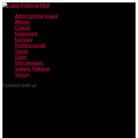
Administrație locală
Afaceri
Cultură
Eveniment
Exclusiv
Politică locală
Social
Sport
Știri din județ
Viața în Prahova
Turism
Connect with us