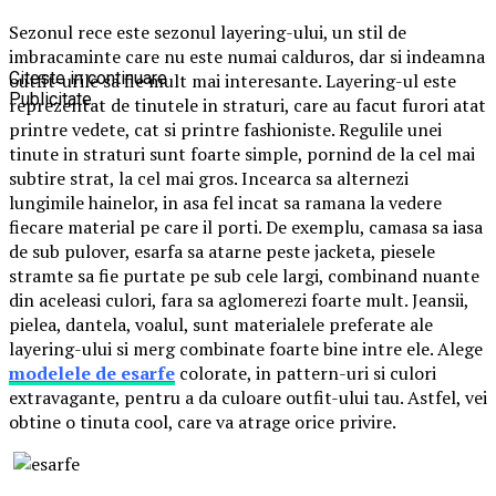
Sezonul rece este sezonul layering-ului, un stil de
imbracaminte care nu este numai calduros, dar si indeamna
Citeste in continuare
outfit-urile sa fie mult mai interesante. Layering-ul este
Publicitate
reprezentat de tinutele in straturi, care au facut furori atat
printre vedete, cat si printre fashioniste. Regulile unei
tinute in straturi sunt foarte simple, pornind de la cel mai
subtire strat, la cel mai gros. Incearca sa alternezi
lungimile hainelor, in asa fel incat sa ramana la vedere
fiecare material pe care il porti. De exemplu, camasa sa iasa
de sub pulover, esarfa sa atarne peste jacketa, piesele
stramte sa fie purtate pe sub cele largi, combinand nuante
din aceleasi culori, fara sa aglomerezi foarte mult. Jeansii,
pielea, dantela, voalul, sunt materialele preferate ale
layering-ului si merg combinate foarte bine intre ele. Alege
modelele de esarfe
colorate, in pattern-uri si culori
extravagante, pentru a da culoare outfit-ului tau. Astfel, vei
obtine o tinuta cool, care va atrage orice privire.