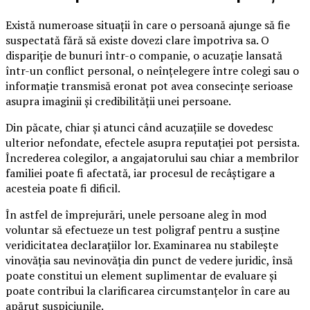
Există numeroase situații în care o persoană ajunge să fie
suspectată fără să existe dovezi clare împotriva sa. O
dispariție de bunuri într-o companie, o acuzație lansată
într-un conflict personal, o neînțelegere între colegi sau o
informație transmisă eronat pot avea consecințe serioase
asupra imaginii și credibilității unei persoane.
Din păcate, chiar și atunci când acuzațiile se dovedesc
ulterior nefondate, efectele asupra reputației pot persista.
Încrederea colegilor, a angajatorului sau chiar a membrilor
familiei poate fi afectată, iar procesul de recâștigare a
acesteia poate fi dificil.
În astfel de împrejurări, unele persoane aleg în mod
voluntar să efectueze un test poligraf pentru a susține
veridicitatea declarațiilor lor. Examinarea nu stabilește
vinovăția sau nevinovăția din punct de vedere juridic, însă
poate constitui un element suplimentar de evaluare și
poate contribui la clarificarea circumstanțelor în care au
apărut suspiciunile.