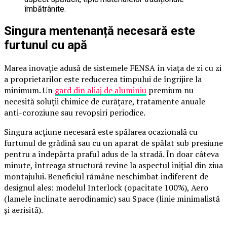
îmbătrânite.
Singura mentenanță necesară este
furtunul cu apă
Marea inovație adusă de sistemele FENSA în viața de zi cu zi
a proprietarilor este reducerea timpului de îngrijire la
minimum. Un
gard din aliaj de aluminiu
premium nu
necesită soluții chimice de curățare, tratamente anuale
anti-coroziune sau revopsiri periodice.
Singura acțiune necesară este spălarea ocazională cu
furtunul de grădină sau cu un aparat de spălat sub presiune
pentru a îndepărta praful adus de la stradă. În doar câteva
minute, întreaga structură revine la aspectul inițial din ziua
montajului. Beneficiul rămâne neschimbat indiferent de
designul ales: modelul Interlock (opacitate 100%), Aero
(lamele înclinate aerodinamic) sau Space (linie minimalistă
și aerisită).