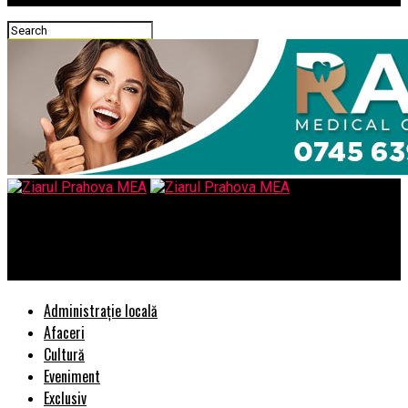
Ziarul Prahova MEA
Ce inseamna o tinuta cool in 2018?
Administrație locală
Afaceri
Cultură
Eveniment
Exclusiv