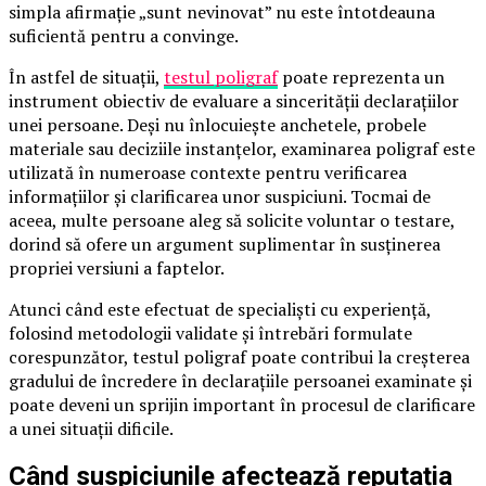
simpla afirmație „sunt nevinovat” nu este întotdeauna
suficientă pentru a convinge.
În astfel de situații,
testul poligraf
poate reprezenta un
instrument obiectiv de evaluare a sincerității declarațiilor
unei persoane. Deși nu înlocuiește anchetele, probele
materiale sau deciziile instanțelor, examinarea poligraf este
utilizată în numeroase contexte pentru verificarea
informațiilor și clarificarea unor suspiciuni. Tocmai de
aceea, multe persoane aleg să solicite voluntar o testare,
dorind să ofere un argument suplimentar în susținerea
propriei versiuni a faptelor.
Atunci când este efectuat de specialiști cu experiență,
folosind metodologii validate și întrebări formulate
corespunzător, testul poligraf poate contribui la creșterea
gradului de încredere în declarațiile persoanei examinate și
poate deveni un sprijin important în procesul de clarificare
a unei situații dificile.
Când suspiciunile afectează reputația