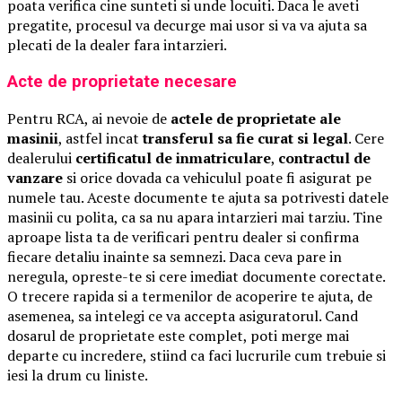
poata verifica cine sunteti si unde locuiti. Daca le aveti
pregatite, procesul va decurge mai usor si va va ajuta sa
plecati de la dealer fara intarzieri.
Acte de proprietate necesare
Pentru RCA, ai nevoie de
actele de proprietate ale
masinii
, astfel incat
transferul sa fie curat si legal
. Cere
dealerului
certificatul de inmatriculare
,
contractul de
vanzare
si orice dovada ca vehiculul poate fi asigurat pe
numele tau. Aceste documente te ajuta sa potrivesti datele
masinii cu polita, ca sa nu apara intarzieri mai tarziu. Tine
aproape lista ta de verificari pentru dealer si confirma
fiecare detaliu inainte sa semnezi. Daca ceva pare in
neregula, opreste-te si cere imediat documente corectate.
O trecere rapida si a termenilor de acoperire te ajuta, de
asemenea, sa intelegi ce va accepta asiguratorul. Cand
dosarul de proprietate este complet, poti merge mai
departe cu incredere, stiind ca faci lucrurile cum trebuie si
iesi la drum cu liniste.