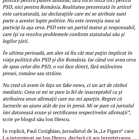
PSD, nici pentru România. Realitatea prezentată în articol
este caricaturală, iar declaraţiile care mi se atribuie sunt
parte a acestei lupte politice. Nu este intenţia mea să
particip la aşa ceva. PSD este un partid matur şi responsabil,
care îşi va rezolva problemele conform statutului său şi
legilor ţării.
În ultima perioadă, am ales să fiu cât mai puţin implicat în
viaţa politică din PSD şi din România. Iar când voi avea ceva
de spus celor din PSD, o voi face direct, fără mijlocirea
presei, române sau străine.
Nu cred că avem în faţa un fake news, ci un act de război
mediatic. Ceea ce mi se pare la fel de inacceptabil ca şi
atribuirea unor afirmaţii care nu-mi aparţin. Regret că
lucrurile au ajuns atât de jos în presă. Mi se pare că jurnalul
îmi datorează scuze şi rectificarea respectivelor afirmaţii”,
scrie pe blogul său Ion Iliescu.
În replică, Paul Cozighian, jurnalistul de la „Le Figaro” care
l-a intervievat pe Ion Iliescu, declară că are înregistrarea