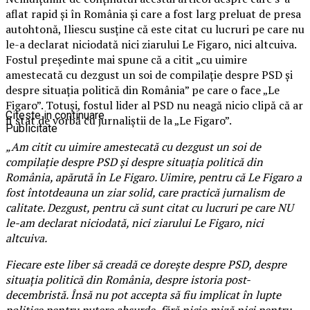
aflat rapid şi în România şi care a fost larg preluat de presa
autohtonă, Iliescu susţine că este citat cu lucruri pe care nu
le-a declarat niciodată nici ziarului Le Figaro, nici altcuiva.
Fostul preşedinte mai spune că a citit „cu uimire
amestecată cu dezgust un soi de compilaţie despre PSD şi
despre situaţia politică din România” pe care o face „Le
Figaro”. Totuşi, fostul lider al PSD nu neagă nicio clipă că ar
Citeste in continuare
fi stat de vorbă cu jurnaliştii de la „Le Figaro”.
Publicitate
„Am citit cu uimire amestecată cu dezgust un soi de
compilaţie despre PSD şi despre situaţia politică din
România, apărută în Le Figaro. Uimire, pentru că Le Figaro a
fost întotdeauna un ziar solid, care practică jurnalism de
calitate. Dezgust, pentru că sunt citat cu lucruri pe care NU
le-am declarat niciodată, nici ziarului Le Figaro, nici
altcuiva.
Fiecare este liber să creadă ce doreşte despre PSD, despre
situaţia politică din România, despre istoria post-
decembristă. Însă nu pot accepta să fiu implicat în lupte
politice pentru putere absurde, fără nicio miză nici pentru