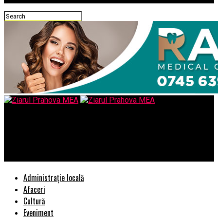
Ziarul Prahova MEA
Iliescu acuză Le Figaro de război mediatic. Părintele PSD-ului
neagă faptul că l-a criticat pe Dragnea
Administrație locală
Afaceri
Cultură
Eveniment