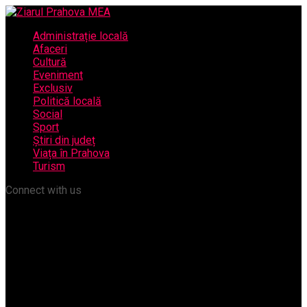
Administrație locală
Afaceri
Cultură
Eveniment
Exclusiv
Politică locală
Social
Sport
Știri din județ
Viața în Prahova
Turism
Connect with us