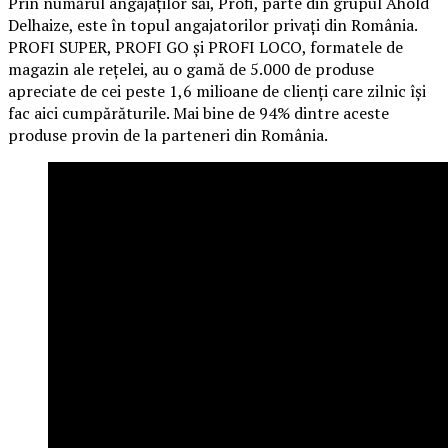
Prin numărul angajaților săi, Profi, parte din grupul Ahold
Delhaize, este în topul angajatorilor privați din România.
PROFI SUPER, PROFI GO și PROFI LOCO, formatele de
magazin ale rețelei, au o gamă de 5.000 de produse
apreciate de cei peste 1,6 milioane de clienți care zilnic își
fac aici cumpărăturile. Mai bine de 94% dintre aceste
produse provin de la parteneri din România.