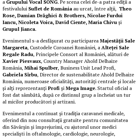
a
Grupului Vocal SONG
. Pe scena celei de-a patra ediții a
festivalului
Suflet de România
au urcat, între alții,
Theo
Rose, Damian Drăghici & Brothers, Nicolae Furdui
Iancu, Nicoleta Voica, David Ciente, Maria Chivu
și
Grupul Jianca
.
Evenimentul s-a desfășurat cu participarea
Majestății Sale
Margareta
, Custodele Coroanei României, a
Alteței Sale
Regale Radu
, Principele Consort al României, alături de
Xavier Piesvaux
, Country Manager Ahold Delhaize
România,
Mihai Spulber
, Business Unit Lead Profi,
Gabriela Sîrbu
, Director de sustenabilitate Ahold Delhaize
România, numeroase oficialități, autorități centrale și locale
și alți reprezentanți
Profi
și
Mega Image
. Startul oficial a
fost dat sâmbătă, după ce distinsul grup a încheiat un tur
al micilor producători și artizani.
Evenimentul a continuat și tradiția caravanei medicale,
oferind din nou consultații gratuite pentru comunitatea
din Săvârșin și împrejurimi, cu ajutorul unor medici
specialiști în oftalmologie, cardiologie, neurologie,