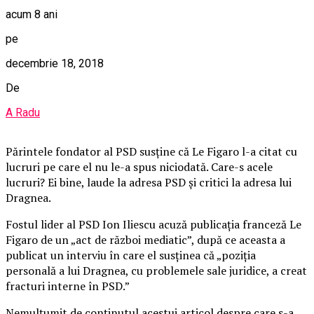
acum 8 ani
pe
decembrie 18, 2018
De
A Radu
Părintele fondator al PSD susţine că Le Figaro l-a citat cu
lucruri pe care el nu le-a spus niciodată. Care-s acele
lucruri? Ei bine, laude la adresa PSD şi critici la adresa lui
Dragnea.
Fostul lider al PSD Ion Iliescu acuză publicaţia franceză Le
Figaro de un „act de război mediatic”, după ce aceasta a
publicat un interviu în care el susţinea că „poziţia
personală a lui Dragnea, cu problemele sale juridice, a creat
fracturi interne în PSD.”
Nemulţumit de conţinutul acestui articol despre care s-a