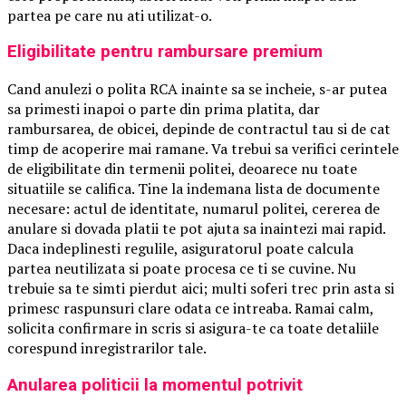
partea pe care nu ati utilizat-o.
Eligibilitate pentru rambursare premium
Cand anulezi o polita RCA inainte sa se incheie, s-ar putea
sa primesti inapoi o parte din prima platita, dar
rambursarea, de obicei, depinde de contractul tau si de cat
timp de acoperire mai ramane. Va trebui sa verifici cerintele
de eligibilitate din termenii politei, deoarece nu toate
situatiile se califica. Tine la indemana lista de documente
necesare: actul de identitate, numarul politei, cererea de
anulare si dovada platii te pot ajuta sa inaintezi mai rapid.
Daca indeplinesti regulile, asiguratorul poate calcula
partea neutilizata si poate procesa ce ti se cuvine. Nu
trebuie sa te simti pierdut aici; multi soferi trec prin asta si
primesc raspunsuri clare odata ce intreaba. Ramai calm,
solicita confirmare in scris si asigura-te ca toate detaliile
corespund inregistrarilor tale.
Anularea politicii la momentul potrivit