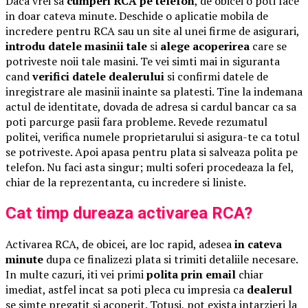
Daca vrei sa
cumperi RCA pe telefon
, de obicei o poti face
in doar cateva minute. Deschide o aplicatie mobila de
incredere pentru RCA sau un site al unei firme de asigurari,
introdu datele masinii tale
si
alege acoperirea
care se
potriveste noii tale masini. Te vei simti mai in siguranta
cand
verifici datele dealerului
si confirmi datele de
inregistrare ale masinii inainte sa platesti. Tine la indemana
actul de identitate, dovada de adresa si cardul bancar ca sa
poti parcurge pasii fara probleme. Revede rezumatul
politei, verifica numele proprietarului si asigura-te ca totul
se potriveste. Apoi apasa pentru plata si salveaza polita pe
telefon. Nu faci asta singur; multi soferi procedeaza la fel,
chiar de la reprezentanta, cu incredere si liniste.
Cat timp dureaza activarea RCA?
Activarea RCA, de obicei, are loc rapid, adesea
in cateva
minute
dupa ce finalizezi plata si trimiti detaliile necesare.
In multe cazuri, iti vei primi
polita prin email
chiar
imediat, astfel incat sa poti pleca cu impresia ca
dealerul
se simte pregatit si acoperit. Totusi, pot exista intarzieri la