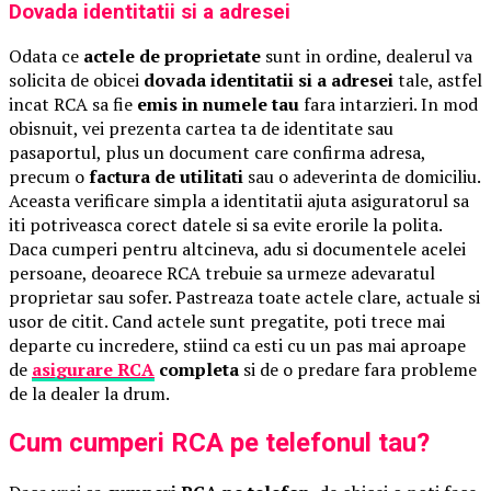
Dovada identitatii si a adresei
Odata ce
actele de proprietate
sunt in ordine, dealerul va
solicita de obicei
dovada identitatii si a adresei
tale, astfel
incat RCA sa fie
emis in numele tau
fara intarzieri. In mod
obisnuit, vei prezenta cartea ta de identitate sau
pasaportul, plus un document care confirma adresa,
precum o
factura de utilitati
sau o adeverinta de domiciliu.
Aceasta verificare simpla a identitatii ajuta asiguratorul sa
iti potriveasca corect datele si sa evite erorile la polita.
Daca cumperi pentru altcineva, adu si documentele acelei
persoane, deoarece RCA trebuie sa urmeze adevaratul
proprietar sau sofer. Pastreaza toate actele clare, actuale si
usor de citit. Cand actele sunt pregatite, poti trece mai
departe cu incredere, stiind ca esti cu un pas mai aproape
de
asigurare RCA
completa
si de o predare fara probleme
de la dealer la drum.
Cum cumperi RCA pe telefonul tau?