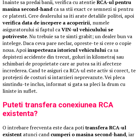
Inainte sa predai banii, verifica cu atentie
RCA-ul pentru
masina second-hand
ca sa stii exact ce semnezi si pentru
ce platesti. Cere dealerului sa iti arate detaliile politei, apoi
verifica data de incepere a acoperirii
, numele
asiguratorului si faptul ca
VIN-ul vehiculului se
potriveste
. Nu trebuie sa te simti grabit; un dealer bun va
intelege. Daca ceva pare neclar, opreste-te si cere o copie
noua. Apoi
inspecteaza istoricul vehiculului
ca sa
depistezi accidente din trecut, goluri in kilometraj sau
schimbari de proprietate care ar putea sa iti afecteze
increderea. Cand te asiguri ca RCA-ul este activ si corect, te
protejezi de costuri si intarzieri neprevazute. Vei pleca
simtindu-te inclus, informat si gata sa pleci la drum cu
liniste in suflet.
Puteti transfera conexiunea RCA
existenta?
O intrebare frecventa este daca poti
transfera RCA-ul
existent
atunci cand
cumperi o masina second-hand
, iar