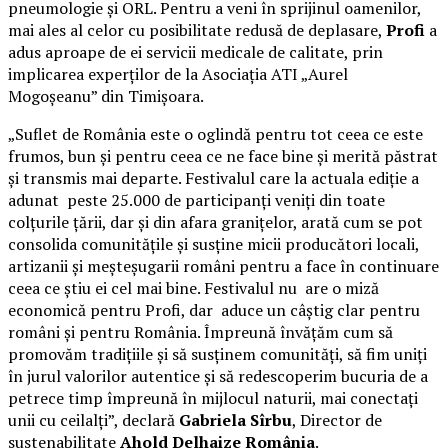
pneumologie și ORL. Pentru a veni în sprijinul oamenilor,
mai ales al celor cu posibilitate redusă de deplasare,
Profi
a
adus aproape de ei servicii medicale de calitate, prin
implicarea experților de la Asociația ATI „Aurel
Mogoșeanu” din Timișoara.
„Suflet de România este o oglindă pentru tot ceea ce este
frumos, bun și pentru ceea ce ne face bine și merită păstrat
și transmis mai departe. Festivalul care la actuala ediție a
adunat peste 25.000 de participanți veniți din toate
colțurile țării, dar și din afara granițelor, arată cum se pot
consolida comunitățile și susține micii producători locali,
artizanii și meșteșugarii români pentru a face în continuare
ceea ce știu ei cel mai bine. Festivalul nu are o miză
economică pentru Profi, dar aduce un câștig clar pentru
români și pentru România. Împreună învățăm cum să
promovăm tradițiile și să susținem comunități, să fim uniți
în jurul valorilor autentice și să redescoperim bucuria de a
petrece timp împreună în mijlocul naturii, mai conectați
unii cu ceilalți”, declară
Gabriela Sîrbu
, Director de
sustenabilitate
Ahold Delhaize România
.