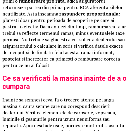
primi o
rambursare pro rata
, adica asiguratorul
returneaza partea din prima pentru RCA aferenta zilelor
neutilizate. Asta inseamna
raspundere proportionala
:
platesti doar pentru perioada de acoperire pe care ai
pastrat-o efectiv. Daca anulezi din timp, rambursarea ta ar
trebui sa reflecte termenul ramas, minus eventualele taxe
permise. Nu trebuie sa ghicesti aici—solicita dealerului sau
asiguratorului o calculare in scris si verifica datele exacte
de inceput si de final. In felul acesta, ramai informat,
protejat
si increzator ca primesti o rambursare corecta
pentru ce nu ai folosit.
Ce sa verificati la masina inainte de a o
cumpara
Inainte sa semnezi ceva, fa o trecere atenta pe langa
masina si cauta semne care nu corespund descrierii
dealerului. Verifica elementele de caroserie, vopseaua,
luminile si geamurile pentru uzura neuniforma sau
reparatii. Apoi deschide usile, porneste motorul si asculta