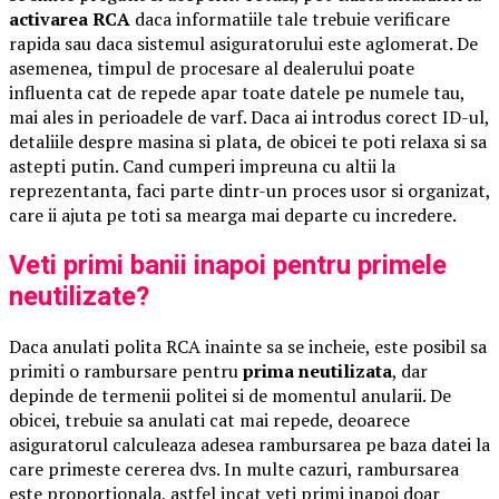
activarea RCA
daca informatiile tale trebuie verificare
rapida sau daca sistemul asiguratorului este aglomerat. De
asemenea, timpul de procesare al dealerului poate
influenta cat de repede apar toate datele pe numele tau,
mai ales in perioadele de varf. Daca ai introdus corect ID-ul,
detaliile despre masina si plata, de obicei te poti relaxa si sa
astepti putin. Cand cumperi impreuna cu altii la
reprezentanta, faci parte dintr-un proces usor si organizat,
care ii ajuta pe toti sa mearga mai departe cu incredere.
Veti primi banii inapoi pentru primele
neutilizate?
Daca anulati polita RCA inainte sa se incheie, este posibil sa
primiti o rambursare pentru
prima neutilizata
, dar
depinde de termenii politei si de momentul anularii. De
obicei, trebuie sa anulati cat mai repede, deoarece
asiguratorul calculeaza adesea rambursarea pe baza datei la
care primeste cererea dvs. In multe cazuri, rambursarea
este proportionala, astfel incat veti primi inapoi doar