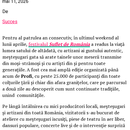
mai 11, 2026
De
Succes
Pentru al patrulea an consecutiv, în ultimul weekend al
lunii aprilie,
festivalul
Suflet de România
a readus la viață
lumea satului de altădată, cu artizani ai gustului autentic,
meșteșugari gata să arate tainele unor meserii transmise
din moși-strămoși și cu artiști din și pentru toate
generațiile. A fost cea mai amplă ediție organizată până
acum de
Profi
, cu peste 25.000 de participanți din toate
colțurile țării și chiar din afara granițelor, care pe parcursul
a două zile au descoperit cum sunt continuate tradițiile,
unind comunitățile.
Pe lângă întâlnirea cu mici producători locali, meșteșugari
și artizani din toată România, vizitatorii s-au bucurat de
ateliere cu meșteșugari iscusiți, piese de teatru în aer liber,
dansuri populare, concerte live și de o intervenție surpriză