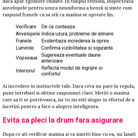
daca apar zgomote ciudate. In timpul testului, inspecteaza
anvelopele pentru uzura neuniforma a benzii si simte cum
raspund franele ca sa stii ca masina se opreste lin.
Verificare
De ce conteaza
Anvelopele
Indica uzura, probleme de aliniere
Franele
Evidentiaza increderea la oprire
Luminile
Confirma vizibilitatea si siguranta
Sugereaza eventuale daune
Vopseaua
anterioare
Reflecta modul de ingrijire si
Interiorul
confortul
Ai incredere in instinctele tale. Daca ceva nu pare in regula,
pune intrebari si obtine raspunsuri clare. Meriti o masina
care sa ti se potriveasca, iar tu nu esti singur in efortul de a
incetini pentru a face o alegere inteligenta.
Evita sa pleci la drum fara asigurare
Dupa ce ati verificat masina si va simtiti bine cu ea, nu lasati