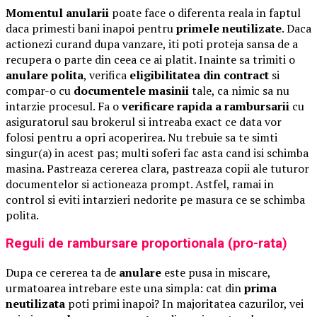
Momentul anularii
poate face o diferenta reala in faptul
daca primesti bani inapoi pentru
primele neutilizate
. Daca
actionezi curand dupa vanzare, iti poti proteja sansa de a
recupera o parte din ceea ce ai platit. Inainte sa trimiti o
anulare polita
, verifica
eligibilitatea din contract
si
compar-o cu
documentele masinii
tale, ca nimic sa nu
intarzie procesul. Fa o
verificare rapida a rambursarii
cu
asiguratorul sau brokerul si intreaba exact ce data vor
folosi pentru a opri acoperirea. Nu trebuie sa te simti
singur(a) in acest pas; multi soferi fac asta cand isi schimba
masina. Pastreaza cererea clara, pastreaza copii ale tuturor
documentelor si actioneaza prompt. Astfel, ramai in
control si eviti intarzieri nedorite pe masura ce se schimba
polita.
Reguli de rambursare proportionala (pro-rata)
Dupa ce cererea ta de
anulare
este pusa in miscare,
urmatoarea intrebare este una simpla: cat din
prima
neutilizata
poti primi inapoi? In majoritatea cazurilor, vei