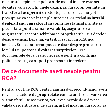
raspunsul depinde de polita si de modul in care este setat
de catre vanzator. In unele cazuri, asiguratorul permite un
transfer al acoperirii existente
, dar de obicei nu poti
presupune ca se va intampla automat. Ar trebui sa
intrebi
dealerul sau vanzatorul
sa confirme statusul inainte sa
pleci.
Daca polita ramane valabila
, asigura-te ca
asiguratorul accepta schimbarea proprietarului si a datelor
despre vehicul. Daca nu, va trebui sa faci un RCA nou
imediat. Stai calm: acest pas este doar despre protejarea
locului tau pe sosea si evitarea surprizelor. Cere
documentele de la dealer necesare pentru a confirma
polita curenta, ca sa poti progresa cu incredere.
De ce documente aveti nevoie pentru
RCA?
Pentru a obtine RCA pentru masina dvs. second-hand, aveti
nevoie de
actele de proprietate
care sa arate clar vanzarea
si transferul. De asemenea, veti avea nevoie de o dovada
valida de identitate si de adresa, astfel incat asiguratorul sa