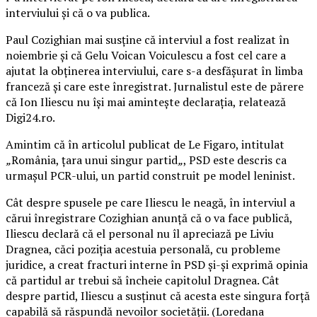
interviului şi că o va publica.
Paul Cozighian mai susţine că interviul a fost realizat în
noiembrie şi că Gelu Voican Voiculescu a fost cel care a
ajutat la obţinerea interviului, care s-a desfăşurat în limba
franceză şi care este înregistrat. Jurnalistul este de părere
că Ion Iliescu nu îşi mai aminteşte declaraţia, relatează
Digi24.ro.
Amintim că în articolul publicat de Le Figaro, intitulat
„
România, ţara unui singur partid
„
, PSD este descris ca
urmaşul PCR-ului, un partid construit pe model leninist.
Cât despre spusele pe care Iliescu le neagă, în interviul a
cărui înregistrare Cozighian anunţă că o va face publică,
Iliescu declară că el personal nu îl apreciază pe Liviu
Dragnea, căci poziţia acestuia personală, cu probleme
juridice, a creat fracturi interne în PSD şi-şi exprimă opinia
că partidul ar trebui să încheie capitolul Dragnea. Cât
despre partid, Iliescu a susţinut că acesta este singura forţă
capabilă să răspundă nevoilor societăţii. (Loredana