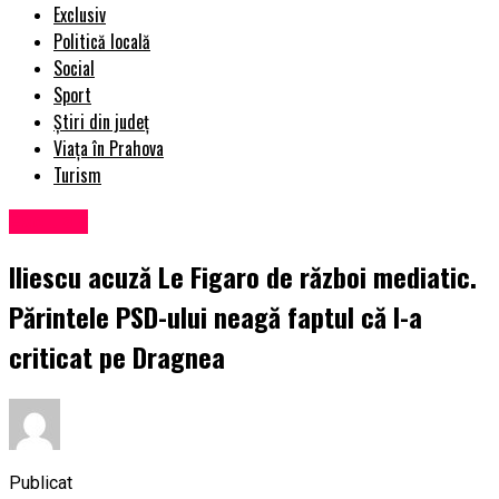
Exclusiv
Politică locală
Social
Sport
Știri din județ
Viața în Prahova
Turism
Exclusiv
Iliescu acuză Le Figaro de război mediatic.
Părintele PSD-ului neagă faptul că l-a
criticat pe Dragnea
Publicat