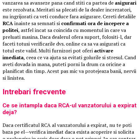
vanzarea sa avanseze pana cand stiti ca partea de
asigurari
este rezolvata. Meritati sa plecati de la dealer increzatori,
nu ingrijorati ca veti conduce fara asigurare. Cereti detaliile
RCA
inainte sa semnati si
confirmati ora de incepere a
politei
, astfel incat sa coincida cu momentul in care va
preluati masina. Daca dealerul ofera suport, folositi-l, dar
faceti totusi verificarile dvs. online ca sa va asigurati ca
totul este valid. Multi furnizori pot oferi
activare
imediata
, ceea ce va ajuta sa evitati golurile si stresul. Cand
aveti dovada in mana, puteti porni la drum ca oricine a
planificat din timp. Acest pas mic va protejeaza banii, nervii
si linistea.
Intrebari frecvente
Ce se intampla daca RCA-ul vanzatorului a expirat
deja?
Daca certificatul RCA al vanzatorului a expirat, nu te poti
baza pe el—verifica imediat daca exista acoperire si solicita
o prelungire in scris doar daca o pot reinnoi. In caz contrar,