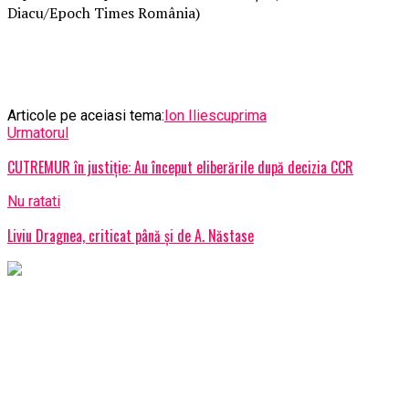
Diacu/Epoch Times România)
Articole pe aceiasi tema:
Ion Iliescu
prima
Urmatorul
CUTREMUR în justiție: Au început eliberările după decizia CCR
Nu ratati
Liviu Dragnea, criticat până şi de A. Năstase