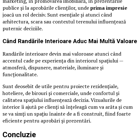
marketing, în promovarea imobiliară, în prezentările
publice și la aprobările clienților, unde
prima impresie
joacă un rol decisiv. Sunt esențiale și atunci când
arhitectura, scara sau contextul terenului influențează
puternic deciziile.
Când Randările Interioare Aduc Mai Multă Valoare
Randările interioare devin mai valoroase atunci când
accentul cade pe experiența din interiorul spațiului —
atmosferă, dispunere, materiale, iluminare și
funcționalitate.
Sunt deosebit de utile pentru proiecte rezidențiale,
hoteliere, de birouri și comerciale, unde confortul și
calitatea spațiului influențează decizia. Vizualurile de
interior îi ajută pe clienți să înțeleagă cum va arăta și cum
se va simți un spațiu înainte de a fi construit, fiind foarte
eficiente pentru aprobări și prezentări.
Concluzie