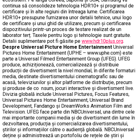
continua să consolideze tehnologia HDR10+ și programul de
certificare și în alte regiuni din întreaga lume.
Certificarea
HDR10+ presupune furnizarea unor detalii tehnice, unui logo
de certificare și unui ghid de utilizare, precum și certificarea
dispozitivului printr-un proces de testare realizat de un
laborator terț. Taxele pentru logo și tehnologie sunt gratuite.
Detalii suplimentare pot fi găsite pe
www.hdr10plus.org
.
Despre Universal Picture Home Entertainment
Universal
Pictures Home Entertainment (UPHE – www.uphe.com) este
parte a Universal Filmed Entertainment Group (UFEG). UFEG
produce, achiziționează, comercializează și distribuie
producții de divertisment la nivel mondial, în diferite formaturi
media, destinate divertismentului cinematografic sau de
acasă, televiziunilor și altor platforme de distribuție, precum
și produse de co nsum, jocuri interactive și divertisment live.
Divizia globală include Universal Pictures, Focus Features,
Universal Pictures Home Entertainment, Universal Brand
Development, Fandango și DreamWorks Animation Film and
Television. UFEG face parte din NBCUniversal, una dintre cele
mai importante companii media și de divertisment din lume în
dezvoltarea, producția și comercializarea divertismentului,
știrilor și informațiilor către o audiență globală. NBCUniversal
deține și administrează un portofoliu de rețele de știri și