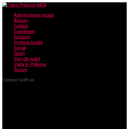
Administrație locală
Afaceri
Cultură
Eveniment
Exclusiv
Politică locală
Social
Sport
Știri din județ
Viața în Prahova
Turism
Connect with us