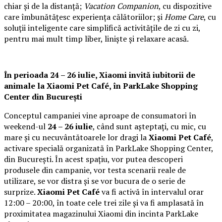
chiar și de la distanță;
Vacation Companion
, cu dispozitive
care îmbunătățesc experiența călătoriilor; și
Home Care
, cu
soluții inteligente care simplifică activitățile de zi cu zi,
pentru mai mult timp liber, liniște și relaxare acasă.
În perioada 24 – 26 iulie, Xiaomi invită iubitorii de
animale la
Xiaomi Pet Café,
în ParkLake Shopping
Center din București
Conceptul campaniei vine aproape de consumatori în
weekend-ul
24 – 26 iulie
, când sunt așteptați, cu mic, cu
mare și cu necuvântătoarele lor dragi la
Xiaomi Pet Café
,
activare specială organizată în ParkLake Shopping Center,
din București. În acest spațiu, vor putea descoperi
produsele din campanie, vor testa scenarii reale de
utilizare, se vor distra și se vor bucura de o serie de
surprize.
Xiaomi Pet Café
va fi activă în intervalul orar
12:00 – 20:00, în toate cele trei zile și va fi amplasată în
proximitatea magazinului Xiaomi din incinta ParkLake