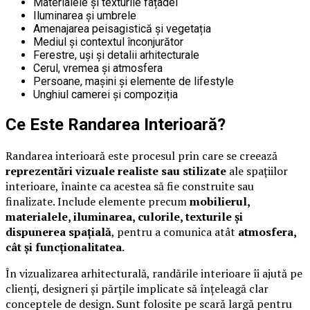
Materialele și texturile fațadei
Iluminarea și umbrele
Amenajarea peisagistică și vegetația
Mediul și contextul înconjurător
Ferestre, uși și detalii arhitecturale
Cerul, vremea și atmosfera
Persoane, mașini și elemente de lifestyle
Unghiul camerei și compoziția
Ce Este Randarea Interioară?
Randarea interioară este procesul prin care se creează
reprezentări vizuale realiste sau stilizate
ale spațiilor
interioare, înainte ca acestea să fie construite sau
finalizate. Include elemente precum
mobilierul,
materialele, iluminarea, culorile, texturile și
dispunerea spațială
, pentru a comunica atât
atmosfera,
cât și funcționalitatea
.
În vizualizarea arhitecturală, randările interioare îi ajută pe
clienți, designeri și părțile implicate să înțeleagă clar
conceptele de design. Sunt folosite pe scară largă pentru