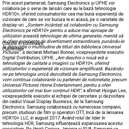
Prin acest parteneriat, Samsung Electronics și UPHE vor
colabora pe o serie de lansări care au la bază tehnologia
HDR10+, oferind consumatorilor cea mai bună experiență de
vizionare de care se vor bucura la ei acasă, pe o varietate de
display-uri.
„Suntem încântați să colaborăm cu Samsung
Electronics pe HDR10+ pentru a aduce mai aproape de
utilizatori această tehnologie de ultima generatie, menită să
le ofere experiențe de divertisment extraordinare, punându-le
Citeste in continuare
la dispoziție o multitudine de titluri din biblioteca Universal
Publicitate
Pictures”,
a declarat Michael Bonner, vicepreședinte executiv
Digital Distribution, UPHE.
„Am deschis o nouă eră a
tehnologiei de calitate a imaginii cu HDR10+, oferind
utilizatorilor o experiență de vizionare amplificată. Bazându-
ne pe tehnologia unică dezvoltată de Samsung Electronics,
vom continua colaborarile cu parteneri de notorietate, precum
Universal Pictures Home Entertainment, pentru a oferi
utilizatorilor cel mai bun conținut HDR”,
a afirmat Hyogun Lee,
vicepreședinte executiv al echipei de cercetare și dezvoltare
din cadrul Visual Display Business, de la Samsung
Electronics.
Samsung colaborează cu numeroase companii,
precum studiouri de film și operatori OTT, încă de la lansarea
HDR10+ LLC, in august 2017. Având rolul de lider în
tehnologia HDR, Samsung influențează expansiunea acestui
ecosistem. Pe lângă Coreea, Japonia și SUA, Samsung va