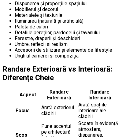
Dispunerea și proporțiile spațiului
Mobilierul și decorul
Materialele și texturile
Iluminarea (naturală și artificială)
Paleta de culori
Detaliile pereților, pardoselii și tavanului
Ferestre, draperii și deschideri
Umbre, reflexii și realism
Accesorii de stilizare și elemente de lifestyle
Unghiul camerei și compoziția
Randare Exterioară vs Interioară:
Diferențe Cheie
Randare
Randare
Aspect
Exterioară
Interioară
Arată spațiile
Arată exteriorul
Focus
interioare ale
clădirii
clădirii
Scoate în evidență
Pune accentul
atmosfera,
pe arhitectură,
Scop
dispunerea,