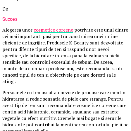
De
Succes
Alegerea unor
cosmetice coreene
potrivite este unul dintre
cei mai importanti pasi pentru construirea unei rutine
eficiente de ingrijire. Produsele K-Beauty sunt dezvoltate
pentru diferite tipuri de ten si raspund unor nevoi
specifice, de la hidratare intensa pana la calmarea pielii
sensibile sau controlul excesului de sebum. De aceea,
inainte de a cumpara produse noi, este recomandat sa iti
cunosti tipul de ten si obiectivele pe care doresti sa le
atingi.
Persoanele cu ten uscat au nevoie de produse care mentin
hidratarea si reduc senzatia de piele care strange. Pentru
acest tip de ten sunt recomandate cosmetice coreene care
contin acid hialuronic, ceramide, squalane sau extracte
vegetale cu efect nutritiv. Cremele mai bogate si serurile
hidratante pot contribui la mentinerea confortului pielii pe
parcursul intregii zile.