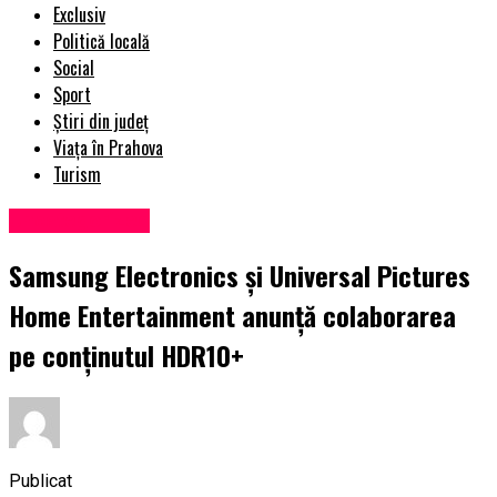
Exclusiv
Politică locală
Social
Sport
Știri din județ
Viața în Prahova
Turism
Uncategorized
Samsung Electronics și Universal Pictures
Home Entertainment anunță colaborarea
pe conținutul HDR10+
Publicat