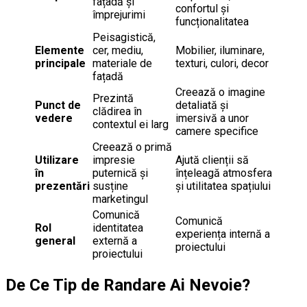
fațadă și
confortul și
împrejurimi
funcționalitatea
Peisagistică,
Elemente
cer, mediu,
Mobilier, iluminare,
principale
materiale de
texturi, culori, decor
fațadă
Creează o imagine
Prezintă
Punct de
detaliată și
clădirea în
vedere
imersivă a unor
contextul ei larg
camere specifice
Creează o primă
Utilizare
impresie
Ajută clienții să
în
puternică și
înțeleagă atmosfera
prezentări
susține
și utilitatea spațiului
marketingul
Comunică
Comunică
Rol
identitatea
experiența internă a
general
externă a
proiectului
proiectului
De Ce Tip de Randare Ai Nevoie?