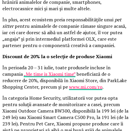
hrănirii animalelor de companie, smartphones,
electrocasnice mici și mari și multe altele.
În plus, acest ecosistem preia responsabilitățile unui
pet
sitter
pentru animalele de companie rămase singure acasă,
iar cei care doresc să aibă un astfel de ajutor, îl vor putea
„angaja” și prin intermediul platformei OLX, care este
partener pentru o componentă creativă a campaniei.
Discount de 20% la o selecție de produse Xiaomi
În perioada 20 – 31 iulie, toate produsele incluse în
campania
„Me time is Xiaomi time”
beneficiază de o
reducere de 20%, disponibilă în Xiaomi Store, din ParkLake
Shopping Center, precum și pe
www.mi.com/ro
.
În categoria Home Security, utilizatorii vor putea opta
pentru soluții avansate de monitorizare a casei, precum
Xiaomi Outdoor Camera BW300, disponibilă la 199 lei (de la
249 lei) sau Xiaomi Smart Camera C500 Pro, la 191 lei (de la
239 lei). Pentru Pet Care, Xiaomi propune produse care îi
ajută pe proprietari să aibă o mai bună grijă de animalele