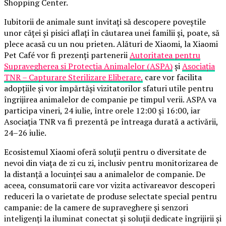
Shopping Center.
Iubitorii de animale sunt invitați să descopere poveștile
unor căței și pisici aflați în căutarea unei familii și, poate, să
plece acasă cu un nou prieten. Alături de Xiaomi, la Xiaomi
Pet Café vor fi prezenți partenerii
Autoritatea pentru
Supravegherea și Protecția Animalelor (ASPA)
și
Asociația
TNR – Capturare Sterilizare Eliberare,
care vor facilita
adopțiile și vor împărtăși vizitatorilor sfaturi utile pentru
îngrijirea animalelor de companie pe timpul verii. ASPA va
participa vineri, 24 iulie, între orele 12:00 și 16:00, iar
Asociația TNR va fi prezentă pe întreaga durată a activării,
24–26 iulie.
Ecosistemul Xiaomi oferă soluții pentru o diversitate de
nevoi din viața de zi cu zi, inclusiv pentru monitorizarea de
la distanță a locuinței sau a animalelor de companie. De
aceea, consumatorii care vor vizita activareavor descoperi
reduceri la o varietate de produse selectate special pentru
campanie: de la camere de supraveghere și senzori
inteligenți la iluminat conectat și soluții dedicate îngrijirii și