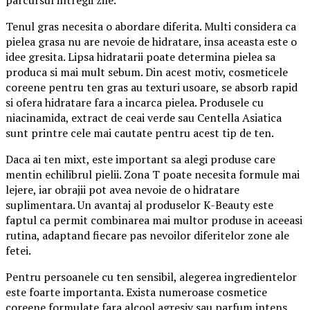
Tenul gras necesita o abordare diferita. Multi considera ca
pielea grasa nu are nevoie de hidratare, insa aceasta este o
idee gresita. Lipsa hidratarii poate determina pielea sa
produca si mai mult sebum. Din acest motiv, cosmeticele
coreene pentru ten gras au texturi usoare, se absorb rapid
si ofera hidratare fara a incarca pielea. Produsele cu
niacinamida, extract de ceai verde sau Centella Asiatica
sunt printre cele mai cautate pentru acest tip de ten.
Daca ai ten mixt, este important sa alegi produse care
mentin echilibrul pielii. Zona T poate necesita formule mai
lejere, iar obrajii pot avea nevoie de o hidratare
suplimentara. Un avantaj al produselor K-Beauty este
faptul ca permit combinarea mai multor produse in aceeasi
rutina, adaptand fiecare pas nevoilor diferitelor zone ale
fetei.
Pentru persoanele cu ten sensibil, alegerea ingredientelor
este foarte importanta. Exista numeroase cosmetice
coreene formulate fara alcool agresiv sau parfum intens,