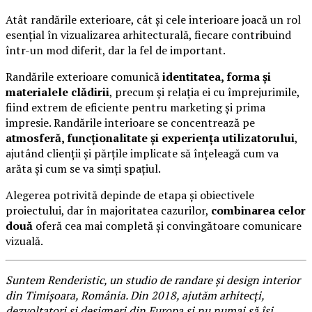
Atât randările exterioare, cât și cele interioare joacă un rol
esențial în vizualizarea arhitecturală, fiecare contribuind
într-un mod diferit, dar la fel de important.
Randările exterioare comunică
identitatea, forma și
materialele clădirii
, precum și relația ei cu împrejurimile,
fiind extrem de eficiente pentru marketing și prima
impresie. Randările interioare se concentrează pe
atmosferă, funcționalitate și experiența utilizatorului
,
ajutând clienții și părțile implicate să înțeleagă cum va
arăta și cum se va simți spațiul.
Alegerea potrivită depinde de etapa și obiectivele
proiectului, dar în majoritatea cazurilor,
combinarea celor
două
oferă cea mai completă și convingătoare comunicare
vizuală.
Suntem Renderistic, un studio de randare și design interior
din Timișoara, România. Din 2018, ajutăm arhitecți,
dezvoltatori și designeri din Europa și nu numai să își