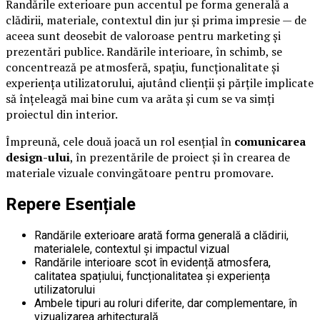
Randările exterioare pun accentul pe forma generală a
clădirii, materiale, contextul din jur și prima impresie — de
aceea sunt deosebit de valoroase pentru marketing și
prezentări publice. Randările interioare, în schimb, se
concentrează pe atmosferă, spațiu, funcționalitate și
experiența utilizatorului, ajutând clienții și părțile implicate
să înțeleagă mai bine cum va arăta și cum se va simți
proiectul din interior.
Împreună, cele două joacă un rol esențial în
comunicarea
design-ului
, în prezentările de proiect și în crearea de
materiale vizuale convingătoare pentru promovare.
Repere Esențiale
Randările exterioare arată forma generală a clădirii,
materialele, contextul și impactul vizual
Randările interioare scot în evidență atmosfera,
calitatea spațiului, funcționalitatea și experiența
utilizatorului
Ambele tipuri au roluri diferite, dar complementare, în
vizualizarea arhitecturală