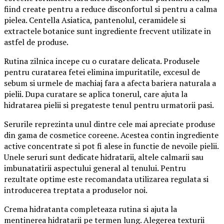
fiind create pentru a reduce disconfortul si pentru a calma
pielea. Centella Asiatica, pantenolul, ceramidele si
extractele botanice sunt ingrediente frecvent utilizate in
astfel de produse.
Rutina zilnica incepe cu o curatare delicata. Produsele
pentru curatarea fetei elimina impuritatile, excesul de
sebum si urmele de machiaj fara a afecta bariera naturala a
pielii. Dupa curatare se aplica tonerul, care ajuta la
hidratarea pielii si pregateste tenul pentru urmatorii pasi.
Serurile reprezinta unul dintre cele mai apreciate produse
din gama de cosmetice coreene. Acestea contin ingrediente
active concentrate si pot fi alese in functie de nevoile pielii.
Unele seruri sunt dedicate hidratarii, altele calmarii sau
imbunatatirii aspectului general al tenului. Pentru
rezultate optime este recomandata utilizarea regulata si
introducerea treptata a produselor noi.
Crema hidratanta completeaza rutina si ajuta la
mentinerea hidratarii pe termen lung. Alegerea texturii