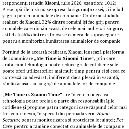
respondenți (studiu Xiaomi, iulie 2026, eșantion: 1012).
Preocupările însă nu se opresc la siguranța casei, ci includ
și grija pentru animalele de companie. Conform studiului
realizat de Xiaomi, 32% dintre români își fac griji pentru
animalele care rămân acasă, de cele mai multe ori singure,
astfel că 46% dintre ei folosesc camera de supraveghere
pentru a monitoriza bunăstarea animalelor de companie.
Pornind de la această realitate, Xiaomi lansează platforma
de comunicare
„Me Time is Xiaomi Time”
, prin care
arată cum tehnologia poate reduce grijile cotidiene și le
poate oferi utilizatorilor mai mult timp pentru ei și ceea ce
contează cu adevărat, indiferent dacă pleacă în vacanță,
rămân acasă sau au grijă de animalele lor de companie.
„Me Time is Xiaomi Time”
are în centru ideea că
tehnologia poate prelua o parte din responsabilitățile
cotidiene și propune patru categorii care răspund celor mai
frecvente nevoi, în special din perioada verii:
Home
Security
, pentru monitorizarea și protejarea locuinței;
Pet
Care
, pentru a rămâne conectat cu animalele de companie