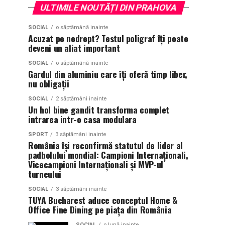
ULTIMILE NOUTĂȚI DIN PRAHOVA
SOCIAL
o săptămână inainte
Acuzat pe nedrept? Testul poligraf îţi poate
deveni un aliat important
SOCIAL
o săptămână inainte
Gardul din aluminiu care îți oferă timp liber,
nu obligații
SOCIAL
2 săptămâni inainte
Un hol bine gandit transforma complet
intrarea intr-o casa modulara
SPORT
3 săptămâni inainte
România își reconfirmă statutul de lider al
padbolului mondial: Campioni Internaționali,
Vicecampioni Internaționali și MVP-ul
turneului
SOCIAL
3 săptămâni inainte
TUYA Bucharest aduce conceptul Home &
Office Fine Dining pe piața din România
SOCIAL
o lună inainte