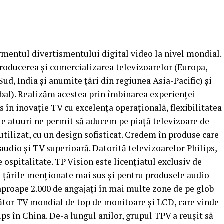
gmentul divertismentului digital video la nivel mondial.
roducerea şi comercializarea televizoarelor (Europa,
ud, India şi anumite ţări din regiunea Asia-Pacific) și
obal). Realizăm acestea prin îmbinarea experienţei
s în inovaţie TV cu excelenţa operaţională, flexibilitatea
te atuuri ne permit să aducem pe piaţă televizoare de
 utilizat, cu un design sofisticat. Credem în produse care
audio și TV superioară. Datorită televizoarelor Philips,
e ospitalitate. TP Vision este licenţiatul exclusiv de
u ţările menţionate mai sus și pentru produsele audio
 aproape 2.000 de angajaţi în mai multe zone de pe glob
ător TV mondial de top de monitoare şi LCD, care vinde
ps în China. De-a lungul anilor, grupul TPV a reuşit să