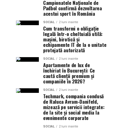
Campionatele Naționale de
Padbol confirmă dezvoltarea
acestui sport în România
SOCIAL
2 luni inainte
Cum transformi o obligație
legală într-o cheltuială utilă:
mașini, birotică și
echipamente IT de la o unitate
protejată autorizată
SOCIAL
2 luni inainte
Apartamente de lux de
închiriat în București: Ce
caută clienții premium și
companiile în 2026?
SOCIAL
2 luni inainte
Techmark, compania condusă
de Raluca Avram-Danifeld,
mizează pe servicii integrate:
de la site și social media la
evenimente corporate
SOCIAL
2 luni inainte