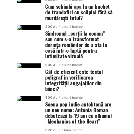
Cum schimbi apa la un buchet
de trandafiri cu sclipici fără să
murdărești totul?
SOCIAL
o lună inainte
Sindromul „curții la comun”
sau cum s-a transformat
dorința românilor de a sta la
casă într-o luptă pentru
intimitate vizuală
SOCIAL
o lună inainte
Cât de eficient este testul
poligraf în verificarea
integrității angajaților din
bănci?
SOCIAL
o lună inainte
Scena pop-indie autohtonă are
un nou nume: Antonia Roman
debutează la 19 ani cu albumul
„Mechanics of the Heart”
SPORT
o lună inainte