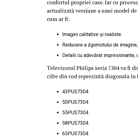
confortul propriei case. Iar cu proceso
actualizată versiune a unui model de 
cum ar fi:
Imagini calitative și realiste.
Reducere a zgomotului de imagine,cl
Detalii cu adevărat impresionante, 
Televizorul Philips seria 7304 va fi d
cifre din cod reprezintă diagonala în 
43PUS7304
50PUS7304
55PUS7304
58PUS7304
65PUS7304