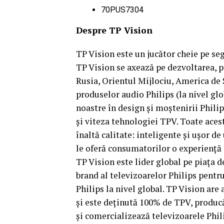
70PUS7304
Despre TP Vision
TP Vision este un jucător cheie pe se
TP Vision se axează pe dezvoltarea, p
Rusia, Orientul Mijlociu, America de S
produselor audio Philips (la nivel gl
noastre în design şi moştenirii Philip
şi viteza tehnologiei TPV. Toate aces
înaltă calitate: inteligente şi uşor de
le oferă consumatorilor o experienţă 
TP Vision este lider global pe piaţa d
brand al televizoarelor Philips pentr
Philips la nivel global. TP Vision are
şi este deţinută 100% de TPV, produc
şi comercializează televizoarele Phili