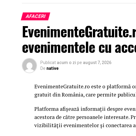
AFACERI
EvenimenteGratuite.
evenimentele cu acc
Publicat
acum o zi
pe
august 7, 2026
De
native
EvenimenteGratuite.ro este o platformă o
gratuit din România, care permite publiculu
Platforma afișează informații despre eveni
acestora de către persoanele interesate. P
vizibilității evenimentelor și conectarea a