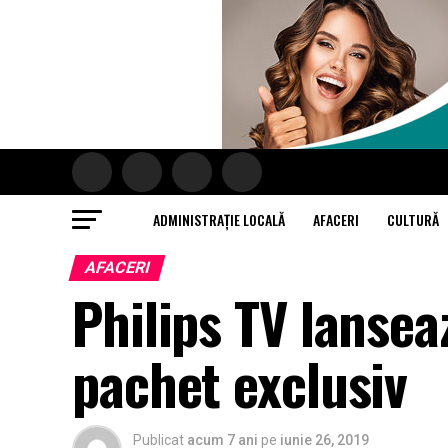
ADMINISTRAȚIE LOCALĂ
AFACERI
CULTURĂ
AFACERI
Philips TV lansea
pachet exclusiv
Publicat
acum 7 ani
pe
iunie 26, 2019