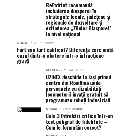
RePatriot recomandă
includerea diasporei în
strategiile locale, județene și
regionale de dezvoltare și
extinderea „Zilelor Diasporei”
la nivel național
SOCIAL
2 luni inainte
Furt sau furt calificat? Diferența care mută
cazul dintr-o abatere într-o infracțiune
gravă
AFACERI
2 luni inainte
UZINEX deschide la Iași primul
centru din România unde
persoanele cu dizabilități
locomotorii învață gratuit să
programeze roboți industriali
SOCIAL
2 luni inainte
Cele 3 întrebări critice într-un
test poligraf de fidelitate –
Cum le formulăm corect?