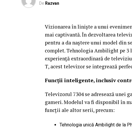
De
Razvan
Vizionarea în liniște a unui evenimen
mai captivantă. În dezvoltarea televi
pentru a da naștere unui model din s
complet. Tehnologia Ambilight pe 3 la
experiență extraordinară de televiziu
T, acest televizor se integrează perf
Func
ț
ii inteligente, inclusiv cont
Televizorul 7304 se adresează unei ga
gameri. Modelul va fi disponibil în m
funcții ale altor serii, precum:
Tehnologia unică Ambilight de la Ph