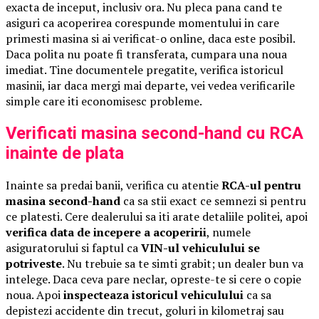
exacta de inceput, inclusiv ora. Nu pleca pana cand te
asiguri ca acoperirea corespunde momentului in care
primesti masina si ai verificat-o online, daca este posibil.
Daca polita nu poate fi transferata, cumpara una noua
imediat. Tine documentele pregatite, verifica istoricul
masinii, iar daca mergi mai departe, vei vedea verificarile
simple care iti economisesc probleme.
Verificati masina second-hand cu RCA
inainte de plata
Inainte sa predai banii, verifica cu atentie
RCA-ul pentru
masina second-hand
ca sa stii exact ce semnezi si pentru
ce platesti. Cere dealerului sa iti arate detaliile politei, apoi
verifica data de incepere a acoperirii
, numele
asiguratorului si faptul ca
VIN-ul vehiculului se
potriveste
. Nu trebuie sa te simti grabit; un dealer bun va
intelege. Daca ceva pare neclar, opreste-te si cere o copie
noua. Apoi
inspecteaza istoricul vehiculului
ca sa
depistezi accidente din trecut, goluri in kilometraj sau