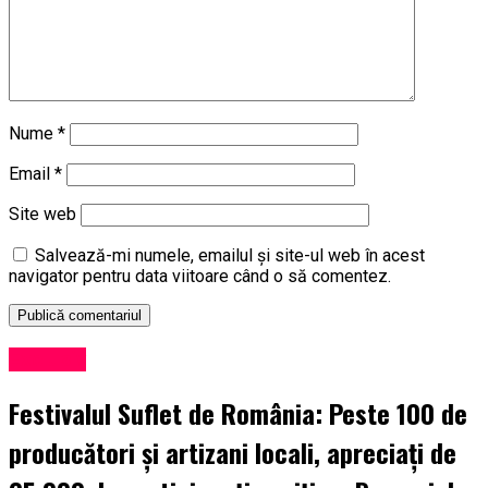
Câţi bani vrea să dea STS pe suporturi de tablete
Nume
*
Email
*
Site web
Salvează-mi numele, emailul și site-ul web în acest
navigator pentru data viitoare când o să comentez.
Exclusiv
Festivalul Suflet de România: Peste 100 de
producători și artizani locali, apreciați de