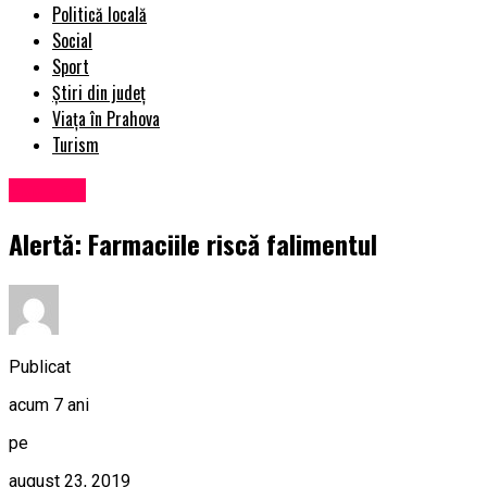
Politică locală
Social
Sport
Știri din județ
Viața în Prahova
Turism
Exclusiv
Alertă: Farmaciile riscă falimentul
Publicat
acum 7 ani
pe
august 23, 2019