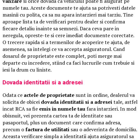
vanzare
si orice dovada ca vehiculul poate fi asigurat pe
numele tau. Aceste documente te ajuta sa potrivesti datele
masinii cu polita, ca sa nu apara intarzieri mai tarziu. Tine
aproape lista ta de verificari pentru dealer si confirma
fiecare detaliu inainte sa semnezi. Daca ceva pare in
neregula, opreste-te si cere imediat documente corectate.
O trecere rapida si a termenilor de acoperire te ajuta, de
asemenea, sa intelegi ce va accepta asiguratorul. Cand
dosarul de proprietate este complet, poti merge mai
departe cu incredere, stiind ca faci lucrurile cum trebuie si
iesi la drum cu liniste.
Dovada identitatii si a adresei
Odata ce
actele de proprietate
sunt in ordine, dealerul va
solicita de obicei
dovada identitatii si a adresei
tale, astfel
incat RCA sa fie
emis in numele tau
fara intarzieri. In mod
obisnuit, vei prezenta cartea ta de identitate sau
pasaportul, plus un document care confirma adresa,
precum o
factura de utilitati
sau o adeverinta de domiciliu.
Aceasta verificare simpla a identitatii ajuta asiguratorul sa