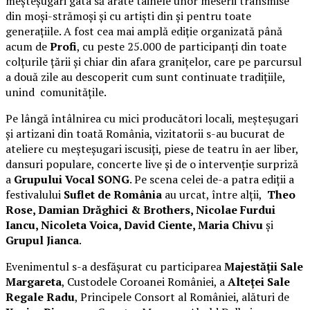
meșteșugari gata să arate tainele unor meserii transmise
din moși-strămoși și cu artiști din și pentru toate
generațiile. A fost cea mai amplă ediție organizată până
acum de
Profi
, cu peste 25.000 de participanți din toate
colțurile țării și chiar din afara granițelor, care pe parcursul
a două zile au descoperit cum sunt continuate tradițiile,
unind comunitățile.
Pe lângă întâlnirea cu mici producători locali, meșteșugari
și artizani din toată România, vizitatorii s-au bucurat de
ateliere cu meșteșugari iscusiți, piese de teatru în aer liber,
dansuri populare, concerte live și de o intervenție surpriză
a
Grupului Vocal SONG
. Pe scena celei de-a patra ediții a
festivalului
Suflet de România
au urcat, între alții,
Theo
Rose, Damian Drăghici & Brothers, Nicolae Furdui
Iancu, Nicoleta Voica, David Ciente, Maria Chivu
și
Grupul Jianca
.
Evenimentul s-a desfășurat cu participarea
Majestății Sale
Margareta
, Custodele Coroanei României, a
Alteței Sale
Regale Radu
, Principele Consort al României, alături de