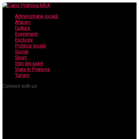
Administrație locală
Afaceri
Cultură
Eveniment
Exclusiv
Politică locală
Social
Sport
Știri din județ
Viața în Prahova
Turism
Connect with us