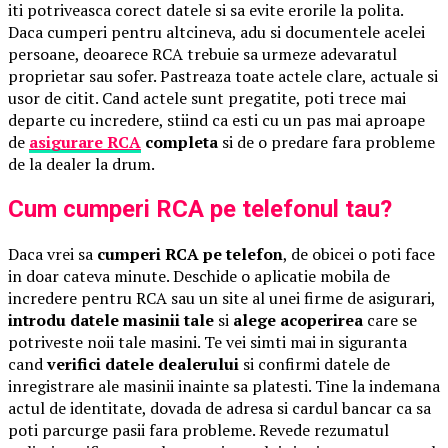
iti potriveasca corect datele si sa evite erorile la polita.
Daca cumperi pentru altcineva, adu si documentele acelei
persoane, deoarece RCA trebuie sa urmeze adevaratul
proprietar sau sofer. Pastreaza toate actele clare, actuale si
usor de citit. Cand actele sunt pregatite, poti trece mai
departe cu incredere, stiind ca esti cu un pas mai aproape
de
asigurare RCA
completa
si de o predare fara probleme
de la dealer la drum.
Cum cumperi RCA pe telefonul tau?
Daca vrei sa
cumperi RCA pe telefon
, de obicei o poti face
in doar cateva minute. Deschide o aplicatie mobila de
incredere pentru RCA sau un site al unei firme de asigurari,
introdu datele masinii tale
si
alege acoperirea
care se
potriveste noii tale masini. Te vei simti mai in siguranta
cand
verifici datele dealerului
si confirmi datele de
inregistrare ale masinii inainte sa platesti. Tine la indemana
actul de identitate, dovada de adresa si cardul bancar ca sa
poti parcurge pasii fara probleme. Revede rezumatul