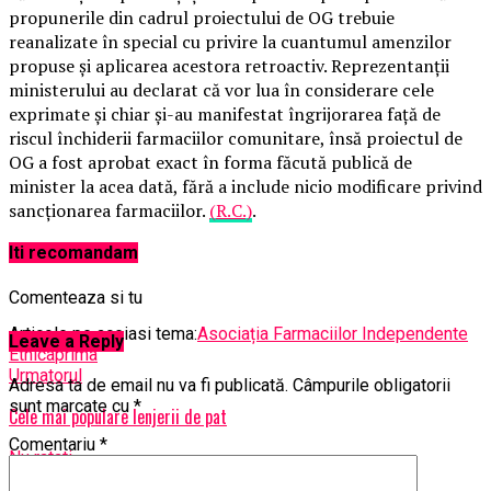
propunerile din cadrul proiectului de OG trebuie
reanalizate în special cu privire la cuantumul amenzilor
propuse și aplicarea acestora retroactiv. Reprezentanții
ministerului au declarat că vor lua în considerare cele
exprimate și chiar și-au manifestat îngrijorarea față de
riscul închiderii farmaciilor comunitare, însă proiectul de
OG a fost aprobat exact în forma făcută publică de
minister la acea dată, fără a include nicio modificare privind
sancționarea farmaciilor.
(R.C.)
.
Iti recomandam
Comenteaza si tu
Articole pe aceiasi tema:
Asociația Farmaciilor Independente
Leave a Reply
Ethica
prima
Urmatorul
Adresa ta de email nu va fi publicată.
Câmpurile obligatorii
sunt marcate cu
*
Cele mai populare lenjerii de pat
Comentariu
*
Nu ratati