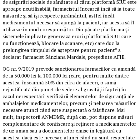
de asigurări sociale de sănătate al cărui platformă SIUI este
aproape neutilizabilă, farmacistul încearcă încă să ia toate
măsurile și să își respecte jurământul, astfel încât
medicamentul necesar să ajungă la pacient, iar acesta să îl
utilizeze în mod corespunzător. Din păcate platforma şi
sistemele implicate generează erori (platformă SIUI care
nu funcționează, blocare la scanare, etc) care duc la
prelungirea timpului de aşteptare pentru pacient” a
declarat farmacist Sânziana Mardale, președinte AFIE.
OG nr. 9/2019 prevede sancționarea farmaciilor cu amendă
de la 50.000 lei la 100.000 lei (care, pentru multe dintre
acestea, înseamnă 50% din cifra de afaceri, o sumă
nejustificată din punct de vedere al gravității faptei) în
cazul nerespectării verificării elementelor de siguranță ale
ambalajelor medicamentelor, precum și neluarea măsurilor
necesare atunci când este suspectată o falsificare. Mai
mult, inspectorii ANMDMR, după caz, pot dispune măsuri
complementare de confiscare și reținere a medicamentelor
de uz uman sau a documentelor emise în legătură cu
acestea, dacă este necesar, atunci când nu sunt respectate