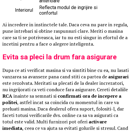
anterioare
Reflecta modul de ingrijire si
Interiorul
confortul
Ai incredere in instinctele tale. Daca ceva nu pare in regula,
pune intrebari si obtine raspunsuri clare. Meriti o masina
care sa ti se potriveasca, iar tu nu esti singur in efortul de a
incetini pentru a face o alegere inteligenta.
Evita sa pleci la drum fara asigurare
Dupa ce ati verificat masina si va simtiti bine cu ea, nu lasati
vanzarea sa avanseze pana cand stiti ca partea de
asigurari
este rezolvata. Meritati sa plecati de la dealer increzatori,
nu ingrijorati ca veti conduce fara asigurare. Cereti detaliile
RCA
inainte sa semnati si
confirmati ora de incepere a
politei
, astfel incat sa coincida cu momentul in care va
preluati masina. Daca dealerul ofera suport, folositi-l, dar
faceti totusi verificarile dvs. online ca sa va asigurati ca
totul este valid. Multi furnizori pot oferi
activare
imediata
, ceea ce va ajuta sa evitati golurile si stresul. Cand