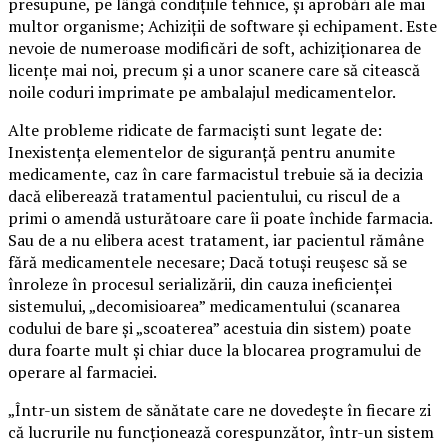
presupune, pe lângă condiţiile tehnice, şi aprobări ale mai
multor organisme; Achiziţii de software şi echipament. Este
nevoie de numeroase modificări de soft, achiziționarea de
licențe mai noi, precum și a unor scanere care să citească
noile coduri imprimate pe ambalajul medicamentelor.
Alte probleme ridicate de farmacişti sunt legate de:
Inexistenţa elementelor de siguranţă pentru anumite
medicamente, caz în care farmacistul trebuie să ia decizia
dacă eliberează tratamentul pacientului, cu riscul de a
primi o amendă usturătoare care îi poate închide farmacia.
Sau de a nu elibera acest tratament, iar pacientul rămâne
fără medicamentele necesare; Dacă totuși reușesc să se
înroleze în procesul serializării, din cauza ineficienţei
sistemului, „decomisioarea” medicamentului (scanarea
codului de bare și „scoaterea” acestuia din sistem) poate
dura foarte mult și chiar duce la blocarea programului de
operare al farmaciei.
„Într-un sistem de sănătate care ne dovedește în fiecare zi
că lucrurile nu funcționează corespunzător, într-un sistem