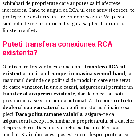
schimbari de proprietate care ar putea sa iti afecteze
increderea. Cand te asiguri ca RCA-ul este activ si corect, te
protejezi de costuri si intarzieri neprevazute. Vei pleca
simtindu-te inclus, informat si gata sa pleci la drum cu
liniste in suflet.
Puteti transfera conexiunea RCA
existenta?
O intrebare frecventa este daca poti
transfera RCA-ul
existent
atunci cand
cumperi o masina second-hand
, iar
raspunsul depinde de polita si de modul in care este setat
de catre vanzator. In unele cazuri, asiguratorul permite un
transfer al acoperirii existente
, dar de obicei nu poti
presupune ca se va intampla automat. Ar trebui sa
intrebi
dealerul sau vanzatorul
sa confirme statusul inainte sa
pleci.
Daca polita ramane valabila
, asigura-te ca
asiguratorul accepta schimbarea proprietarului si a datelor
despre vehicul. Daca nu, va trebui sa faci un RCA nou
imediat. Stai calm: acest pas este doar despre protejarea