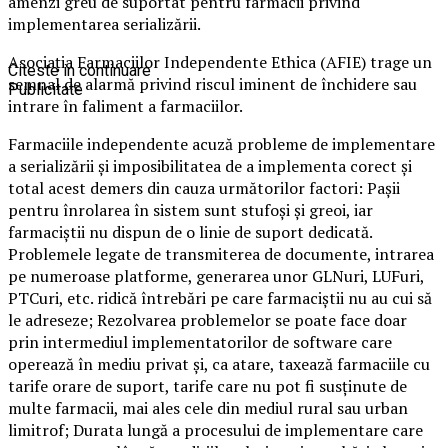
amenzi greu de suportat pentru farmacii privind
implementarea serializării.
Asociația Farmaciilor Independente Ethica (AFIE) trage un
Citeste in continuare
semnal de alarmă privind riscul iminent de închidere sau
Publicitate
intrare în faliment a farmaciilor.
Farmaciile independente acuză probleme de implementare
a serializării şi imposibilitatea de a implementa corect şi
total acest demers din cauza următorilor factori: Pașii
pentru înrolarea în sistem sunt stufoși și greoi, iar
farmaciștii nu dispun de o linie de suport dedicată.
Problemele legate de transmiterea de documente, intrarea
pe numeroase platforme, generarea unor GLNuri, LUFuri,
PTCuri, etc. ridică întrebări pe care farmaciştii nu au cui să
le adreseze; Rezolvarea problemelor se poate face doar
prin intermediul implementatorilor de software care
operează în mediu privat şi, ca atare, taxează farmaciile cu
tarife orare de suport, tarife care nu pot fi susţinute de
multe farmacii, mai ales cele din mediul rural sau urban
limitrof; Durata lungă a procesului de implementare care