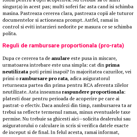
singur(a) in acest pas; multi soferi fac asta cand isi schimba
masina. Pastreaza cererea clara, pastreaza copii ale tuturor
documentelor si actioneaza prompt. Astfel, ramai in
control si eviti intarzieri nedorite pe masura ce se schimba
polita.
Reguli de rambursare proportionala (pro-rata)
Dupa ce cererea ta de
anulare
este pusa in miscare,
urmatoarea intrebare este una simpla: cat din
prima
neutilizata
poti primi inapoi? In majoritatea cazurilor, vei
primi o
rambursare pro rata
, adica asiguratorul
returneaza partea din prima pentru RCA aferenta zilelor
neutilizate. Asta inseamna
raspundere proportionala
:
platesti doar pentru perioada de acoperire pe care ai
pastrat-o efectiv. Daca anulezi din timp, rambursarea ta ar
trebui sa reflecte termenul ramas, minus eventualele taxe
permise. Nu trebuie sa ghicesti aici—solicita dealerului sau
asiguratorului o calculare in scris si verifica datele exacte
de inceput si de final. In felul acesta, ramai informat,