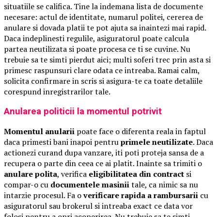
situatiile se califica. Tine la indemana lista de documente
necesare: actul de identitate, numarul politei, cererea de
anulare si dovada platii te pot ajuta sa inaintezi mai rapid.
Daca indeplinesti regulile, asiguratorul poate calcula
partea neutilizata si poate procesa ce ti se cuvine. Nu
trebuie sa te simti pierdut aici; multi soferi trec prin asta si
primesc raspunsuri clare odata ce intreaba. Ramai calm,
solicita confirmare in scris si asigura-te ca toate detaliile
corespund inregistrarilor tale.
Anularea politicii la momentul potrivit
Momentul anularii
poate face o diferenta reala in faptul
daca primesti bani inapoi pentru
primele neutilizate
. Daca
actionezi curand dupa vanzare, iti poti proteja sansa de a
recupera o parte din ceea ce ai platit. Inainte sa trimiti o
anulare polita
, verifica
eligibilitatea din contract
si
compar-o cu
documentele masinii
tale, ca nimic sa nu
intarzie procesul. Fa o
verificare rapida a rambursarii
cu
asiguratorul sau brokerul si intreaba exact ce data vor
folosi pentru a opri acoperirea. Nu trebuie sa te simti