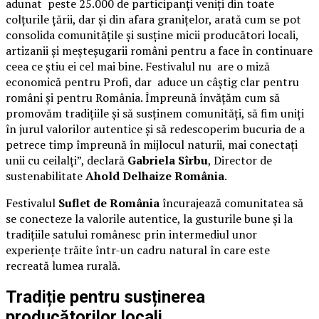
adunat peste 25.000 de participanți veniți din toate
colțurile țării, dar și din afara granițelor, arată cum se pot
consolida comunitățile și susține micii producători locali,
artizanii și meșteșugarii români pentru a face în continuare
ceea ce știu ei cel mai bine. Festivalul nu are o miză
economică pentru Profi, dar aduce un câștig clar pentru
români și pentru România. Împreună învățăm cum să
promovăm tradițiile și să susținem comunități, să fim uniți
în jurul valorilor autentice și să redescoperim bucuria de a
petrece timp împreună în mijlocul naturii, mai conectați
unii cu ceilalți”, declară
Gabriela Sîrbu
, Director de
sustenabilitate
Ahold Delhaize România
.
Festivalul
Suflet de România
încurajează comunitatea să
se conecteze la valorile autentice, la gusturile bune și la
tradițiile satului românesc prin intermediul unor
experiențe trăite într-un cadru natural în care este
recreată lumea rurală.
Tradiție pentru susținerea
producătorilor locali