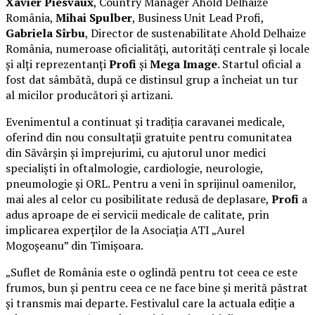
Xavier Piesvaux
, Country Manager Ahold Delhaize
România,
Mihai Spulber
, Business Unit Lead Profi,
Gabriela Sîrbu
, Director de sustenabilitate Ahold Delhaize
România, numeroase oficialități, autorități centrale și locale
și alți reprezentanți
Profi
și
Mega Image
. Startul oficial a
fost dat sâmbătă, după ce distinsul grup a încheiat un tur
al micilor producători și artizani.
Evenimentul a continuat și tradiția caravanei medicale,
oferind din nou consultații gratuite pentru comunitatea
din Săvârșin și împrejurimi, cu ajutorul unor medici
specialiști în oftalmologie, cardiologie, neurologie,
pneumologie și ORL. Pentru a veni în sprijinul oamenilor,
mai ales al celor cu posibilitate redusă de deplasare,
Profi
a
adus aproape de ei servicii medicale de calitate, prin
implicarea experților de la Asociația ATI „Aurel
Mogoșeanu” din Timișoara.
„Suflet de România este o oglindă pentru tot ceea ce este
frumos, bun și pentru ceea ce ne face bine și merită păstrat
și transmis mai departe. Festivalul care la actuala ediție a