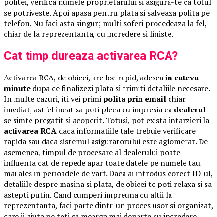
politei, verifica numele proprietarului si asigura-te ca totul
se potriveste. Apoi apasa pentru plata si salveaza polita pe
telefon. Nu faci asta singur; multi soferi procedeaza la fel,
chiar de la reprezentanta, cu incredere si liniste.
Cat timp dureaza activarea RCA?
Activarea RCA, de obicei, are loc rapid, adesea
in cateva
minute
dupa ce finalizezi plata si trimiti detaliile necesare.
In multe cazuri, iti vei primi
polita prin email
chiar
imediat, astfel incat sa poti pleca cu impresia ca
dealerul
se simte pregatit si acoperit. Totusi, pot exista intarzieri la
activarea RCA
daca informatiile tale trebuie verificare
rapida sau daca sistemul asiguratorului este aglomerat. De
asemenea, timpul de procesare al dealerului poate
influenta cat de repede apar toate datele pe numele tau,
mai ales in perioadele de varf. Daca ai introdus corect ID-ul,
detaliile despre masina si plata, de obicei te poti relaxa si sa
astepti putin. Cand cumperi impreuna cu altii la
reprezentanta, faci parte dintr-un proces usor si organizat,
care ii ajuta pe toti sa mearga mai departe cu incredere.