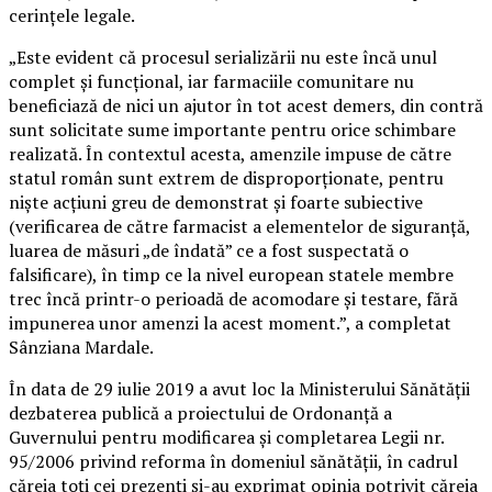
cerințele legale.
„Este evident că procesul serializării nu este încă unul
complet și funcțional, iar farmaciile comunitare nu
beneficiază de nici un ajutor în tot acest demers, din contră
sunt solicitate sume importante pentru orice schimbare
realizată. În contextul acesta, amenzile impuse de către
statul român sunt extrem de disproporționate, pentru
niște acțiuni greu de demonstrat și foarte subiective
(verificarea de către farmacist a elementelor de siguranță,
luarea de măsuri „de îndată” ce a fost suspectată o
falsificare), în timp ce la nivel european statele membre
trec încă printr-o perioadă de acomodare și testare, fără
impunerea unor amenzi la acest moment.”, a completat
Sânziana Mardale.
În data de 29 iulie 2019 a avut loc la Ministerului Sănătății
dezbaterea publică a proiectului de Ordonanță a
Guvernului pentru modificarea și completarea Legii nr.
95/2006 privind reforma în domeniul sănătății, în cadrul
căreia toți cei prezenți și-au exprimat opinia potrivit căreia