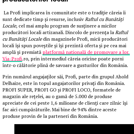
La Profi implicarea în comunitate este o tradiție căreia îi
sunt dedicate timp și resurse, inclusiv
Raftul cu Bunătăți
Locale
, cel mai amplu program de susținere a micilor
producători locali artizanali. Dincolo de prezența la
Raftul
cu Bunătăți Locale
din magazinele Profi, micii producători
locali își spun poveștile și își prezintă oferta și pe cea mai
amplă și premiată
platformă națională de promovare a lor,
Via-Profi
.ro, prin intermediul căreia oricine poate porni
într-o călătorie plină de savoare a gusturilor din România.
Prin numărul angajaților săi, Profi, parte din grupul Ahold
Delhaize, este în topul angajatorilor privați din România.
PROFI SUPER, PROFI GO și PROFI LOCO, formatele de
magazin ale rețelei, au o gamă de 5.000 de produse
apreciate de cei peste 1,6 milioane de clienți care zilnic își
fac aici cumpărăturile. Mai bine de 94% dintre aceste
produse provin de la parteneri din România.