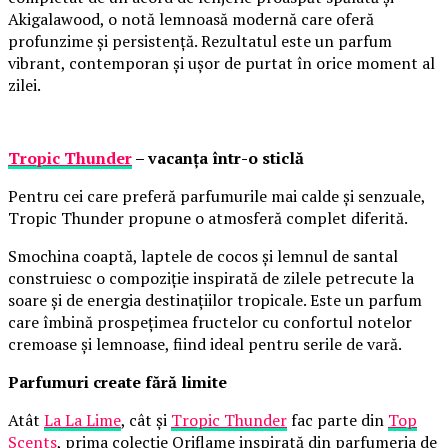
Akigalawood, o notă lemnoasă modernă care oferă
profunzime și persistență. Rezultatul este un parfum
vibrant, contemporan și ușor de purtat în orice moment al
zilei.
Tropic Thunder
– vacanța într-o sticlă
Pentru cei care preferă parfumurile mai calde și senzuale,
Tropic Thunder propune o atmosferă complet diferită.
Smochina coaptă, laptele de cocos și lemnul de santal
construiesc o compoziție inspirată de zilele petrecute la
soare și de energia destinațiilor tropicale. Este un parfum
care îmbină prospețimea fructelor cu confortul notelor
cremoase și lemnoase, fiind ideal pentru serile de vară.
Parfumuri create fără limite
Atât
La La Lime
, cât și
Tropic Thunder
fac parte din
Top
Scents
, prima colecție Oriflame inspirată din parfumeria de