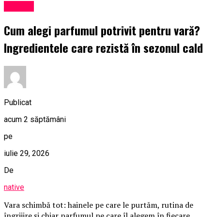
Afaceri
Cum alegi parfumul potrivit pentru vară?
Ingredientele care rezistă în sezonul cald
Publicat
acum 2 săptămâni
pe
iulie 29, 2026
De
native
Vara schimbă tot: hainele pe care le purtăm, rutina de
îngrijire și chiar parfumul pe care îl alegem în fiecare