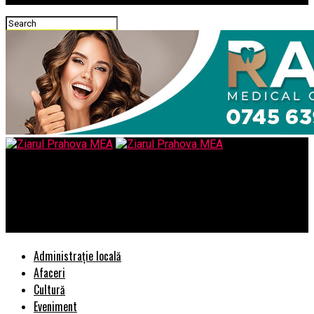
Ziarul Prahova MEA
Cum să-ți dezvolți afacerea online. Google Ads și strategia Pay-
Per-Click
Administrație locală
Afaceri
Cultură
Eveniment