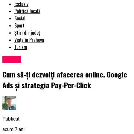
Exclusiv
Politică locală
Social
Sport
Știri din județ
Viața în Prahova
Turism
Afaceri
Cum să-ți dezvolți afacerea online. Google
Ads și strategia Pay-Per-Click
Publicat
acum 7 ani