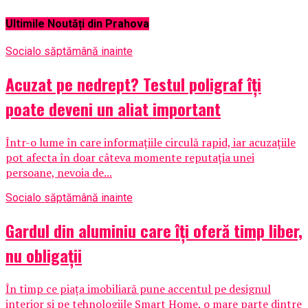
Ultimile Noutăți din Prahova
Social
o săptămână inainte
Acuzat pe nedrept? Testul poligraf îţi
poate deveni un aliat important
Într-o lume în care informațiile circulă rapid, iar acuzațiile
pot afecta în doar câteva momente reputația unei
persoane, nevoia de...
Social
o săptămână inainte
Gardul din aluminiu care îți oferă timp liber,
nu obligații
În timp ce piața imobiliară pune accentul pe designul
interior și pe tehnologiile Smart Home, o mare parte dintre