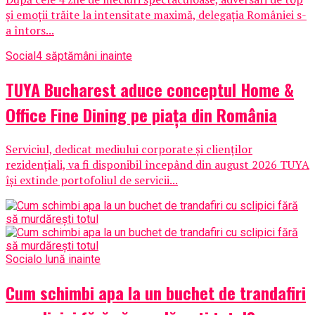
și emoții trăite la intensitate maximă, delegația României s-
a întors...
Social
4 săptămâni inainte
TUYA Bucharest aduce conceptul Home &
Office Fine Dining pe piața din România
Serviciul, dedicat mediului corporate și clienților
rezidențiali, va fi disponibil începând din august 2026 TUYA
își extinde portofoliul de servicii...
Social
o lună inainte
Cum schimbi apa la un buchet de trandafiri