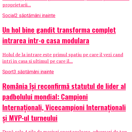
proprietarii...
Social
2 săptămâni inainte
Un hol bine gandit transforma complet
intrarea intr-o casa modulara
Holul de la intrare este primul spatiu pe care il vezi cand
intri in casa si ultimul pe care il...
Sport
3 săptămâni inainte
România își reconfirmă statutul de lider al
padbolului mondial: Campioni
Internaționali, Vicecampioni Internaționali
și MVP-ul turneului
După cele 4 zile de meciuri spectaculoase, adversari de top