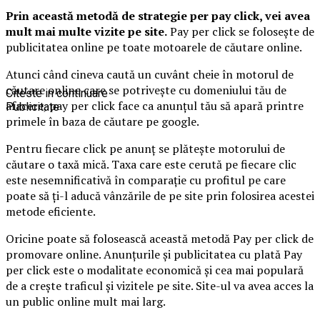
Prin această metodă de strategie per pay click, vei avea
mult mai multe vizite pe site.
Pay per click se folosește de
publicitatea online pe toate motoarele de căutare online.
Atunci când cineva caută un cuvânt cheie în motorul de
căutare online care se potrivește cu domeniului tău de
Citeste in continuare
afacere, pay per click face ca anunțul tău să apară printre
Publicitate
primele în baza de căutare pe google.
Pentru fiecare click pe anunț se plătește motorului de
căutare o taxă mică. Taxa care este cerută pe fiecare clic
este nesemnificativă în comparație cu profitul pe care
poate să ți-l aducă vânzările de pe site prin folosirea acestei
metode eficiente.
Oricine poate să folosească această metodă Pay per click de
promovare online. Anunțurile și publicitatea cu plată Pay
per click este o modalitate economică și cea mai populară
de a crește traficul și vizitele pe site. Site-ul va avea acces la
un public online mult mai larg.