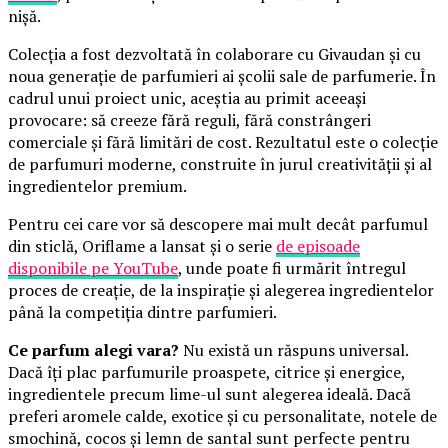
nișă.
Colecția a fost dezvoltată în colaborare cu Givaudan și cu
noua generație de parfumieri ai școlii sale de parfumerie. În
cadrul unui proiect unic, aceștia au primit aceeași
provocare: să creeze fără reguli, fără constrângeri
comerciale și fără limitări de cost. Rezultatul este o colecție
de parfumuri moderne, construite în jurul creativității și al
ingredientelor premium.
Pentru cei care vor să descopere mai mult decât parfumul
din sticlă, Oriflame a lansat și o serie
de episoade
disponibile pe YouTube
, unde poate fi urmărit întregul
proces de creație, de la inspirație și alegerea ingredientelor
până la competiția dintre parfumieri.
Ce parfum alegi vara?
Nu există un răspuns universal.
Dacă îți plac parfumurile proaspete, citrice și energice,
ingredientele precum lime-ul sunt alegerea ideală. Dacă
preferi aromele calde, exotice și cu personalitate, notele de
smochină, cocos și lemn de santal sunt perfecte pentru