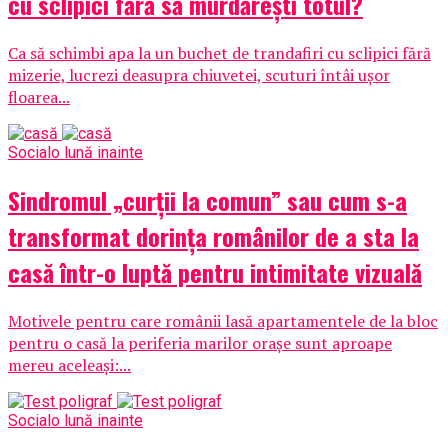
cu sclipici fără să murdărești totul?
Ca să schimbi apa la un buchet de trandafiri cu sclipici fără
mizerie, lucrezi deasupra chiuvetei, scuturi întâi ușor
floarea...
Social
o lună inainte
Sindromul „curții la comun” sau cum s-a
transformat dorința românilor de a sta la
casă într-o luptă pentru intimitate vizuală
Motivele pentru care românii lasă apartamentele de la bloc
pentru o casă la periferia marilor orașe sunt aproape
mereu aceleași:...
Social
o lună inainte