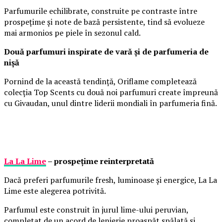
Parfumurile echilibrate, construite pe contraste între
prospețime și note de bază persistente, tind să evolueze
mai armonios pe piele în sezonul cald.
Două parfumuri inspirate de vară și de parfumeria de
nișă
Pornind de la această tendință, Oriflame completează
colecția Top Scents cu două noi parfumuri create împreună
cu Givaudan, unul dintre liderii mondiali în parfumeria fină.
La La Lime
– prospețime reinterpretată
Dacă preferi parfumurile fresh, luminoase și energice, La La
Lime este alegerea potrivită.
Parfumul este construit în jurul lime-ului peruvian,
completat de un acord de lenjerie proaspăt spălată și