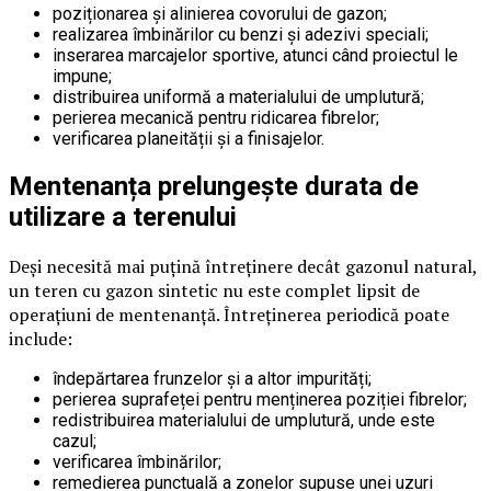
poziționarea și alinierea covorului de gazon;
realizarea îmbinărilor cu benzi și adezivi speciali;
inserarea marcajelor sportive, atunci când proiectul le
impune;
distribuirea uniformă a materialului de umplutură;
perierea mecanică pentru ridicarea fibrelor;
verificarea planeității și a finisajelor.
Mentenanța prelungește durata de
utilizare a terenului
Deși necesită mai puțină întreținere decât gazonul natural,
un teren cu gazon sintetic nu este complet lipsit de
operațiuni de mentenanță. Întreținerea periodică poate
include:
îndepărtarea frunzelor și a altor impurități;
perierea suprafeței pentru menținerea poziției fibrelor;
redistribuirea materialului de umplutură, unde este
cazul;
verificarea îmbinărilor;
remedierea punctuală a zonelor supuse unei uzuri