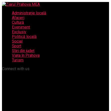
Administrație locală
Afaceri
Cultură
Eveniment
Exclusiv
Politică locală
Social
Sport
Știri din județ
Viața în Prahova
Turism
Connect with us