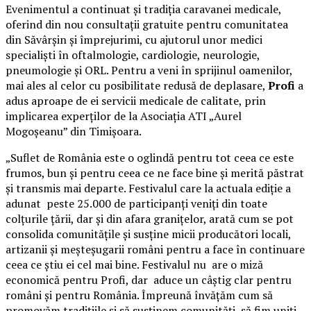
Evenimentul a continuat și tradiția caravanei medicale,
oferind din nou consultații gratuite pentru comunitatea
din Săvârșin și împrejurimi, cu ajutorul unor medici
specialiști în oftalmologie, cardiologie, neurologie,
pneumologie și ORL. Pentru a veni în sprijinul oamenilor,
mai ales al celor cu posibilitate redusă de deplasare,
Profi
a
adus aproape de ei servicii medicale de calitate, prin
implicarea experților de la Asociația ATI „Aurel
Mogoșeanu” din Timișoara.
„Suflet de România este o oglindă pentru tot ceea ce este
frumos, bun și pentru ceea ce ne face bine și merită păstrat
și transmis mai departe. Festivalul care la actuala ediție a
adunat peste 25.000 de participanți veniți din toate
colțurile țării, dar și din afara granițelor, arată cum se pot
consolida comunitățile și susține micii producători locali,
artizanii și meșteșugarii români pentru a face în continuare
ceea ce știu ei cel mai bine. Festivalul nu are o miză
economică pentru Profi, dar aduce un câștig clar pentru
români și pentru România. Împreună învățăm cum să
promovăm tradițiile și să susținem comunități, să fim uniți