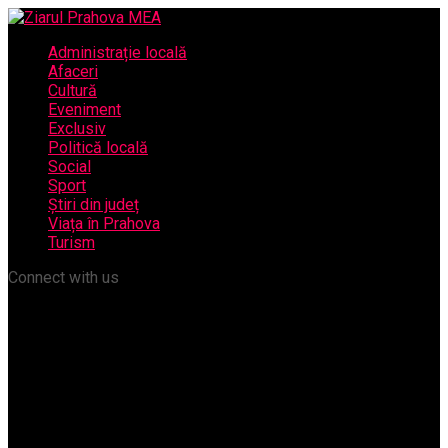
Administrație locală
Afaceri
Cultură
Eveniment
Exclusiv
Politică locală
Social
Sport
Știri din județ
Viața în Prahova
Turism
Connect with us