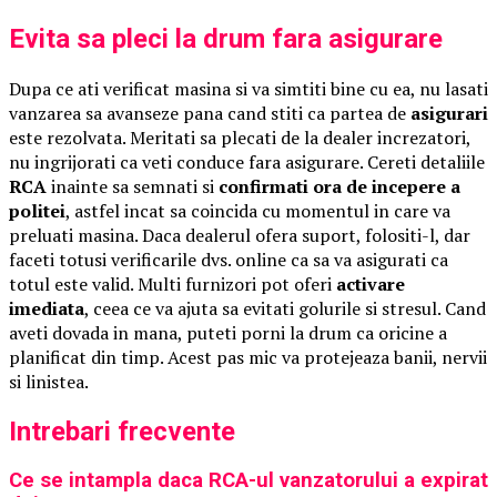
Evita sa pleci la drum fara asigurare
Dupa ce ati verificat masina si va simtiti bine cu ea, nu lasati
vanzarea sa avanseze pana cand stiti ca partea de
asigurari
este rezolvata. Meritati sa plecati de la dealer increzatori,
nu ingrijorati ca veti conduce fara asigurare. Cereti detaliile
RCA
inainte sa semnati si
confirmati ora de incepere a
politei
, astfel incat sa coincida cu momentul in care va
preluati masina. Daca dealerul ofera suport, folositi-l, dar
faceti totusi verificarile dvs. online ca sa va asigurati ca
totul este valid. Multi furnizori pot oferi
activare
imediata
, ceea ce va ajuta sa evitati golurile si stresul. Cand
aveti dovada in mana, puteti porni la drum ca oricine a
planificat din timp. Acest pas mic va protejeaza banii, nervii
si linistea.
Intrebari frecvente
Ce se intampla daca RCA-ul vanzatorului a expirat