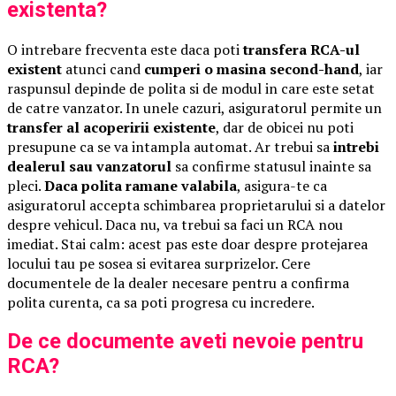
existenta?
O intrebare frecventa este daca poti
transfera RCA-ul
existent
atunci cand
cumperi o masina second-hand
, iar
raspunsul depinde de polita si de modul in care este setat
de catre vanzator. In unele cazuri, asiguratorul permite un
transfer al acoperirii existente
, dar de obicei nu poti
presupune ca se va intampla automat. Ar trebui sa
intrebi
dealerul sau vanzatorul
sa confirme statusul inainte sa
pleci.
Daca polita ramane valabila
, asigura-te ca
asiguratorul accepta schimbarea proprietarului si a datelor
despre vehicul. Daca nu, va trebui sa faci un RCA nou
imediat. Stai calm: acest pas este doar despre protejarea
locului tau pe sosea si evitarea surprizelor. Cere
documentele de la dealer necesare pentru a confirma
polita curenta, ca sa poti progresa cu incredere.
De ce documente aveti nevoie pentru
RCA?