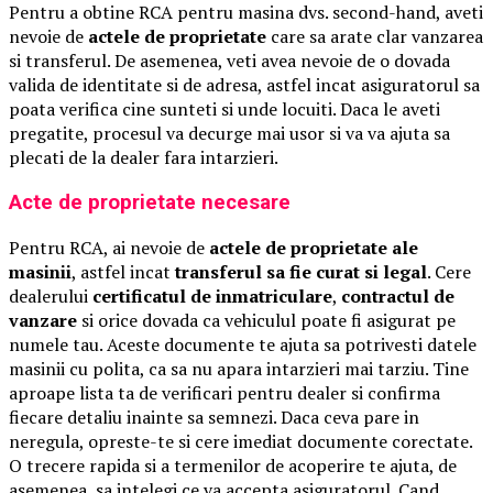
Pentru a obtine RCA pentru masina dvs. second-hand, aveti
nevoie de
actele de proprietate
care sa arate clar vanzarea
si transferul. De asemenea, veti avea nevoie de o dovada
valida de identitate si de adresa, astfel incat asiguratorul sa
poata verifica cine sunteti si unde locuiti. Daca le aveti
pregatite, procesul va decurge mai usor si va va ajuta sa
plecati de la dealer fara intarzieri.
Acte de proprietate necesare
Pentru RCA, ai nevoie de
actele de proprietate ale
masinii
, astfel incat
transferul sa fie curat si legal
. Cere
dealerului
certificatul de inmatriculare
,
contractul de
vanzare
si orice dovada ca vehiculul poate fi asigurat pe
numele tau. Aceste documente te ajuta sa potrivesti datele
masinii cu polita, ca sa nu apara intarzieri mai tarziu. Tine
aproape lista ta de verificari pentru dealer si confirma
fiecare detaliu inainte sa semnezi. Daca ceva pare in
neregula, opreste-te si cere imediat documente corectate.
O trecere rapida si a termenilor de acoperire te ajuta, de
asemenea, sa intelegi ce va accepta asiguratorul. Cand