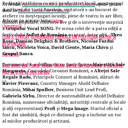
Pe lângă întâlnirea cu mici producători locali, meșteșugari
Articolul
Agenda secretă a lui Marcel Ciolacu
apare prima
și artizani din toată România, vizitatorii s-au bucurat de
dată în
Ziarul Incisiv de Prahova
.
ateliere cu meșteșugari iscusiți, piese de teatru în aer liber,
Articole pe aceiasi tema:
prima
dansuri populare, concerte live și de o intervenție surpriză
Urmatorul
a
Grupului Vocal SONG
. Pe scena celei de-a patra ediții a
festivalului
Suflet de România
au urcat, între alții,
Theo
CUM A STRICAT GUVERNAREA LIBERALA UN POLITICIAN MATUR SI
Rose, Damian Drăghici & Brothers, Nicolae Furdui
RESPONSABIL
Iancu, Nicoleta Voica, David Ciente, Maria Chivu
și
Grupul Jianca
.
Nu ratati
Evenimentul s-a desfășurat cu participarea
Majestății Sale
Deci avem aşa: Ponta, Vâlcov, Cioloş, Barna. De Isărescu n-a zis nimic.
Margareta
, Custodele Coroanei României, a
Alteței Sale
Nici nu cred că zice curând
Regale Radu
, Principele Consort al României, alături de
Xavier Piesvaux
, Country Manager Ahold Delhaize
România,
Mihai Spulber
, Business Unit Lead Profi,
Gabriela Sîrbu
, Director de sustenabilitate Ahold Delhaize
România, numeroase oficialități, autorități centrale și locale
și alți reprezentanți
Profi
și
Mega Image
. Startul oficial a
fost dat sâmbătă, după ce distinsul grup a încheiat un tur
al micilor producători și artizani.