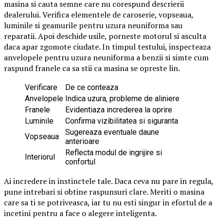
masina si cauta semne care nu corespund descrierii
dealerului. Verifica elementele de caroserie, vopseaua,
luminile si geamurile pentru uzura neuniforma sau
reparatii. Apoi deschide usile, porneste motorul si asculta
daca apar zgomote ciudate. In timpul testului, inspecteaza
anvelopele pentru uzura neuniforma a benzii si simte cum
raspund franele ca sa stii ca masina se opreste lin.
Verificare
De ce conteaza
Anvelopele
Indica uzura, probleme de aliniere
Franele
Evidentiaza increderea la oprire
Luminile
Confirma vizibilitatea si siguranta
Sugereaza eventuale daune
Vopseaua
anterioare
Reflecta modul de ingrijire si
Interiorul
confortul
Ai incredere in instinctele tale. Daca ceva nu pare in regula,
pune intrebari si obtine raspunsuri clare. Meriti o masina
care sa ti se potriveasca, iar tu nu esti singur in efortul de a
incetini pentru a face o alegere inteligenta.