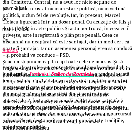
din Comitetul Central, nu a avut loc nicio acțiune de
protest, nu a existat nicio arestare politică, nicio victimă
acum 3 luni
politică, niciun fel de revoluție. Iar, în prezent, Marcel
pe
Ciolacu figurează într-un dosar penal. Cu acuzație de fals și
de uz de fals în acte publice. Și asta pentru că, în ceea ce îl
mai 11, 2026
privește, este înregistrată o plângere penală. Ceea ce
De
înseamnă nu neapărat că este șantajat, dar în mod cert că
poate fi șantajat. Iar un asemenea personaj vrea să conducă
Succes
– și probabil va conduce – PSD.
Și acum să punem cap la cap toate cele de mai sus. Și să
Pentru al patrulea an consecutiv, în ultimul weekend al
tragem singura concluzie logică care poate rezulta. PSD în
lunii aprilie,
festivalul
Suflet de România
a readus la viață
perioada următoare va lăsa în plata Domnului lupta cu
lumea satului de altădată, cu artizani ai gustului autentic,
PNL, concentrându-se asupra agendei proprii. Iar Marcel
meșteșugari gata să arate tainele unor meserii transmise
Ciolacu va lăsa în plata Domnului viitorul politic al PSD,
din moși-strămoși și cu artiști din și pentru toate
pentru că, la rândul său, se va concentra asupra
generațiile. A fost cea mai amplă ediție organizată până
obiectivelor personale, care nu coincid decât parțial cu
acum de
Profi
, cu peste 25.000 de participanți din toate
obiectivele PSD. Așa că România va sta probabil la degetul
colțurile țării și chiar din afara granițelor, care pe parcursul
mic al lui Klaus Iohannis. Asta dacă nu care cumva
a două zile au descoperit cum sunt continuate tradițiile,
Guvernul Orban și-i va urca în cap pe români.
unind comunitățile.
Sorin Rosca Stanescu