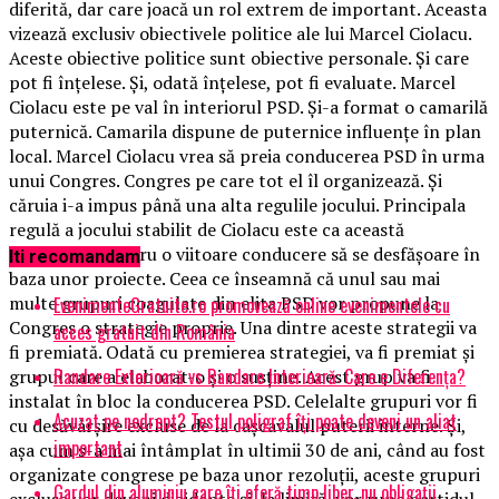
diferită, dar care joacă un rol extrem de important. Aceasta
vizează exclusiv obiectivele politice ale lui Marcel Ciolacu.
Aceste obiective politice sunt obiective personale. Și care
pot fi înțelese. Și, odată înțelese, pot fi evaluate. Marcel
Ciolacu este pe val în interiorul PSD. Și-a format o camarilă
puternică. Camarila dispune de puternice influențe în plan
local. Marcel Ciolacu vrea să preia conducerea PSD în urma
unui Congres. Congres pe care tot el îl organizează. Și
căruia i-a impus până una alta regulile jocului. Principala
regulă a jocului stabilit de Ciolacu este ca această
competiție pentru o viitoare conducere să se desfășoare în
Iti recomandam
baza unor proiecte. Ceea ce înseamnă că unul sau mai
multe grupuri coagulate din elita PSD vor propune la
EvenimenteGratuite.ro promovează online evenimentele cu
Congres o strategie proprie. Una dintre aceste strategii va
acces gratuit din România
fi premiată. Odată cu premierea strategiei, va fi premiat și
Randare Exterioară vs Randare Interioară: Care e Diferența?
grupul care a elaborat-o și o susține. Acest grup va fi
instalat în bloc la conducerea PSD. Celelalte grupuri vor fi
Acuzat pe nedrept? Testul poligraf îţi poate deveni un aliat
cu desăvârșire excluse de la cașcavalul puterii interne. Și,
important
așa cum s-a mai întâmplat în ultimii 30 de ani, când au fost
organizate congrese pe baza unor rezoluții, aceste grupuri
Gardul din aluminiu care îți oferă timp liber, nu obligații
excluse vor deveni dizidente și, la limită, vor rupe partidul.