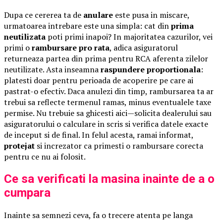
Dupa ce cererea ta de
anulare
este pusa in miscare,
urmatoarea intrebare este una simpla: cat din
prima
neutilizata
poti primi inapoi? In majoritatea cazurilor, vei
primi o
rambursare pro rata
, adica asiguratorul
returneaza partea din prima pentru RCA aferenta zilelor
neutilizate. Asta inseamna
raspundere proportionala
:
platesti doar pentru perioada de acoperire pe care ai
pastrat-o efectiv. Daca anulezi din timp, rambursarea ta ar
trebui sa reflecte termenul ramas, minus eventualele taxe
permise. Nu trebuie sa ghicesti aici—solicita dealerului sau
asiguratorului o calculare in scris si verifica datele exacte
de inceput si de final. In felul acesta, ramai informat,
protejat
si increzator ca primesti o rambursare corecta
pentru ce nu ai folosit.
Ce sa verificati la masina inainte de a o
cumpara
Inainte sa semnezi ceva, fa o trecere atenta pe langa