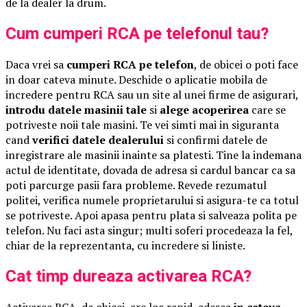
de la dealer la drum.
Cum cumperi RCA pe telefonul tau?
Daca vrei sa
cumperi RCA pe telefon
, de obicei o poti face
in doar cateva minute. Deschide o aplicatie mobila de
incredere pentru RCA sau un site al unei firme de asigurari,
introdu datele masinii tale
si
alege acoperirea
care se
potriveste noii tale masini. Te vei simti mai in siguranta
cand
verifici datele dealerului
si confirmi datele de
inregistrare ale masinii inainte sa platesti. Tine la indemana
actul de identitate, dovada de adresa si cardul bancar ca sa
poti parcurge pasii fara probleme. Revede rezumatul
politei, verifica numele proprietarului si asigura-te ca totul
se potriveste. Apoi apasa pentru plata si salveaza polita pe
telefon. Nu faci asta singur; multi soferi procedeaza la fel,
chiar de la reprezentanta, cu incredere si liniste.
Cat timp dureaza activarea RCA?
Activarea RCA, de obicei, are loc rapid, adesea
in cateva