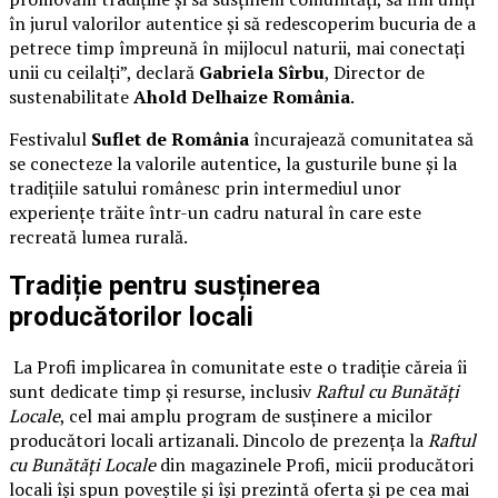
în jurul valorilor autentice și să redescoperim bucuria de a
petrece timp împreună în mijlocul naturii, mai conectați
unii cu ceilalți”, declară
Gabriela Sîrbu
, Director de
sustenabilitate
Ahold Delhaize România
.
Festivalul
Suflet de România
încurajează comunitatea să
se conecteze la valorile autentice, la gusturile bune și la
tradițiile satului românesc prin intermediul unor
experiențe trăite într-un cadru natural în care este
recreată lumea rurală.
Tradiție pentru susținerea
producătorilor locali
La Profi implicarea în comunitate este o tradiție căreia îi
sunt dedicate timp și resurse, inclusiv
Raftul cu Bunătăți
Locale
, cel mai amplu program de susținere a micilor
producători locali artizanali. Dincolo de prezența la
Raftul
cu Bunătăți Locale
din magazinele Profi, micii producători
locali își spun poveștile și își prezintă oferta și pe cea mai