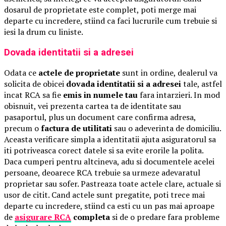
dosarul de proprietate este complet, poti merge mai
departe cu incredere, stiind ca faci lucrurile cum trebuie si
iesi la drum cu liniste.
Dovada identitatii si a adresei
Odata ce
actele de proprietate
sunt in ordine, dealerul va
solicita de obicei
dovada identitatii si a adresei
tale, astfel
incat RCA sa fie
emis in numele tau
fara intarzieri. In mod
obisnuit, vei prezenta cartea ta de identitate sau
pasaportul, plus un document care confirma adresa,
precum o
factura de utilitati
sau o adeverinta de domiciliu.
Aceasta verificare simpla a identitatii ajuta asiguratorul sa
iti potriveasca corect datele si sa evite erorile la polita.
Daca cumperi pentru altcineva, adu si documentele acelei
persoane, deoarece RCA trebuie sa urmeze adevaratul
proprietar sau sofer. Pastreaza toate actele clare, actuale si
usor de citit. Cand actele sunt pregatite, poti trece mai
departe cu incredere, stiind ca esti cu un pas mai aproape
de
asigurare RCA
completa
si de o predare fara probleme