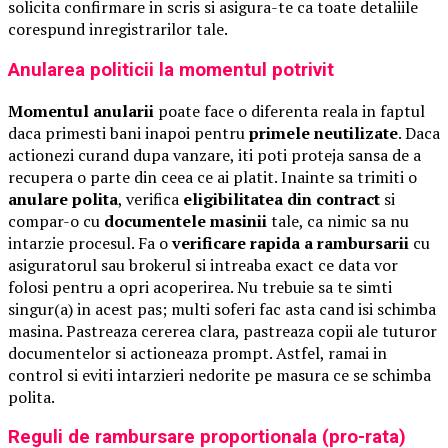
solicita confirmare in scris si asigura-te ca toate detaliile
corespund inregistrarilor tale.
Anularea politicii la momentul potrivit
Momentul anularii
poate face o diferenta reala in faptul
daca primesti bani inapoi pentru
primele neutilizate
. Daca
actionezi curand dupa vanzare, iti poti proteja sansa de a
recupera o parte din ceea ce ai platit. Inainte sa trimiti o
anulare polita
, verifica
eligibilitatea din contract
si
compar-o cu
documentele masinii
tale, ca nimic sa nu
intarzie procesul. Fa o
verificare rapida a rambursarii
cu
asiguratorul sau brokerul si intreaba exact ce data vor
folosi pentru a opri acoperirea. Nu trebuie sa te simti
singur(a) in acest pas; multi soferi fac asta cand isi schimba
masina. Pastreaza cererea clara, pastreaza copii ale tuturor
documentelor si actioneaza prompt. Astfel, ramai in
control si eviti intarzieri nedorite pe masura ce se schimba
polita.
Reguli de rambursare proportionala (pro-rata)