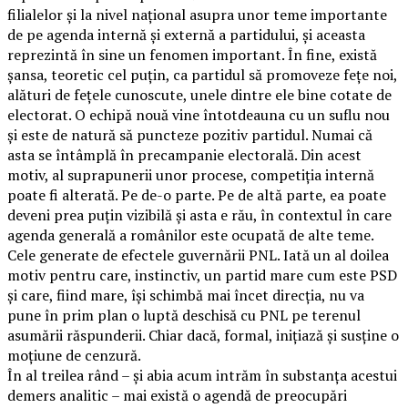
filialelor și la nivel național asupra unor teme importante
de pe agenda internă și externă a partidului, și aceasta
reprezintă în sine un fenomen important. În fine, există
șansa, teoretic cel puțin, ca partidul să promoveze fețe noi,
alături de fețele cunoscute, unele dintre ele bine cotate de
electorat. O echipă nouă vine întotdeauna cu un suflu nou
și este de natură să puncteze pozitiv partidul. Numai că
asta se întâmplă în precampanie electorală. Din acest
motiv, al suprapunerii unor procese, competiția internă
poate fi alterată. Pe de-o parte. Pe de altă parte, ea poate
deveni prea puțin vizibilă și asta e rău, în contextul în care
agenda generală a românilor este ocupată de alte teme.
Cele generate de efectele guvernării PNL. Iată un al doilea
motiv pentru care, instinctiv, un partid mare cum este PSD
și care, fiind mare, își schimbă mai încet direcția, nu va
pune în prim plan o luptă deschisă cu PNL pe terenul
asumării răspunderii. Chiar dacă, formal, inițiază și susține o
moțiune de cenzură.
În al treilea rând – și abia acum intrăm în substanța acestui
demers analitic – mai există o agendă de preocupări