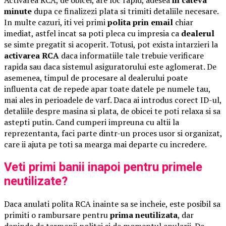
minute
dupa ce finalizezi plata si trimiti detaliile necesare.
In multe cazuri, iti vei primi
polita prin email
chiar
imediat, astfel incat sa poti pleca cu impresia ca
dealerul
se simte pregatit si acoperit. Totusi, pot exista intarzieri la
activarea RCA
daca informatiile tale trebuie verificare
rapida sau daca sistemul asiguratorului este aglomerat. De
asemenea, timpul de procesare al dealerului poate
influenta cat de repede apar toate datele pe numele tau,
mai ales in perioadele de varf. Daca ai introdus corect ID-ul,
detaliile despre masina si plata, de obicei te poti relaxa si sa
astepti putin. Cand cumperi impreuna cu altii la
reprezentanta, faci parte dintr-un proces usor si organizat,
care ii ajuta pe toti sa mearga mai departe cu incredere.
Veti primi banii inapoi pentru primele
neutilizate?
Daca anulati polita RCA inainte sa se incheie, este posibil sa
primiti o rambursare pentru
prima neutilizata
, dar
depinde de termenii politei si de momentul anularii. De