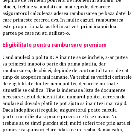
obicei, trebuie sa anulati cat mai repede, deoarece
asiguratorul calculeaza adesea rambursarea pe baza datei la
care primeste cererea dvs. In multe cazuri, rambursarea
este proportionala, astfel incat veti primi inapoi doar
partea pe care nu ati utilizat-o.
Eligibilitate pentru rambursare premium
Cand anulezi o polita RCA inainte sa se incheie, s-ar putea
sa primesti inapoi o parte din prima platita, dar
rambursarea, de obicei, depinde de contractul tau si de cat
timp de acoperire mai ramane. Va trebui sa verifici cerintele
de eligibilitate din termenii politei, deoarece nu toate
situatiile se califica. Tine la indemana lista de documente
necesare: actul de identitate, numarul politei, cererea de
anulare si dovada platii te pot ajuta sa inaintezi mai rapid.
Daca indeplinesti regulile, asiguratorul poate calcula
partea neutilizata si poate procesa ce ti se cuvine. Nu
trebuie sa te simti pierdut aici; multi soferi trec prin asta si
primesc raspunsuri clare odata ce intreaba. Ramai calm,