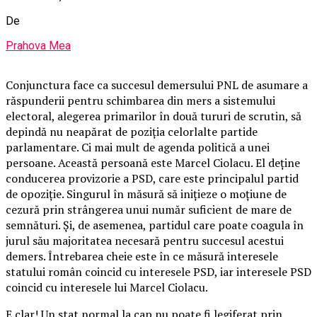
De
Prahova Mea
Conjunctura face ca succesul demersului PNL de asumare a
răspunderii pentru schimbarea din mers a sistemului
electoral, alegerea primarilor în două tururi de scrutin, să
depindă nu neapărat de poziția celorlalte partide
parlamentare. Ci mai mult de agenda politică a unei
persoane. Această persoană este Marcel Ciolacu. El deține
conducerea provizorie a PSD, care este principalul partid
de opoziție. Singurul în măsură să inițieze o moțiune de
cezură prin strângerea unui număr suficient de mare de
semnături. Și, de asemenea, partidul care poate coagula în
jurul său majoritatea necesară pentru succesul acestui
demers. Întrebarea cheie este în ce măsură interesele
statului român coincid cu interesele PSD, iar interesele PSD
coincid cu interesele lui Marcel Ciolacu.
E clar! Un stat normal la cap nu poate fi legiferat prin