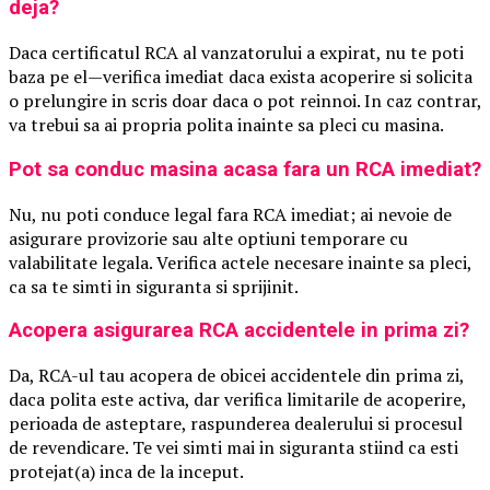
deja?
Daca certificatul RCA al vanzatorului a expirat, nu te poti
baza pe el—verifica imediat daca exista acoperire si solicita
o prelungire in scris doar daca o pot reinnoi. In caz contrar,
va trebui sa ai propria polita inainte sa pleci cu masina.
Pot sa conduc masina acasa fara un RCA imediat?
Nu, nu poti conduce legal fara RCA imediat; ai nevoie de
asigurare provizorie sau alte optiuni temporare cu
valabilitate legala. Verifica actele necesare inainte sa pleci,
ca sa te simti in siguranta si sprijinit.
Acopera asigurarea RCA accidentele in prima zi?
Da, RCA-ul tau acopera de obicei accidentele din prima zi,
daca polita este activa, dar verifica limitarile de acoperire,
perioada de asteptare, raspunderea dealerului si procesul
de revendicare. Te vei simti mai in siguranta stiind ca esti
protejat(a) inca de la inceput.