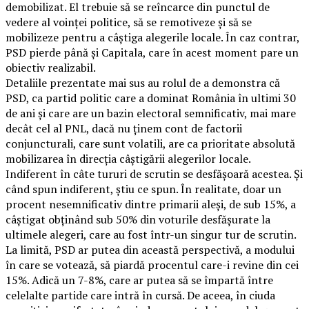
demobilizat. El trebuie să se reîncarce din punctul de
vedere al voinței politice, să se remotiveze și să se
mobilizeze pentru a câștiga alegerile locale. În caz contrar,
PSD pierde până și Capitala, care în acest moment pare un
obiectiv realizabil.
Detaliile prezentate mai sus au rolul de a demonstra că
PSD, ca partid politic care a dominat România în ultimi 30
de ani și care are un bazin electoral semnificativ, mai mare
decât cel al PNL, dacă nu ținem cont de factorii
conjuncturali, care sunt volatili, are ca prioritate absolută
mobilizarea în direcția câștigării alegerilor locale.
Indiferent în câte tururi de scrutin se desfășoară acestea. Și
când spun indiferent, știu ce spun. În realitate, doar un
procent nesemnificativ dintre primarii aleși, de sub 15%, a
câștigat obținând sub 50% din voturile desfășurate la
ultimele alegeri, care au fost într-un singur tur de scrutin.
La limită, PSD ar putea din această perspectivă, a modului
în care se votează, să piardă procentul care-i revine din cei
15%. Adică un 7-8%, care ar putea să se împartă între
celelalte partide care intră în cursă. De aceea, în ciuda