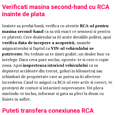
Verificati masina second-hand cu RCA
inainte de plata
Inainte sa predai banii, verifica cu atentie
RCA-ul pentru
masina second-hand
ca sa stii exact ce semnezi si pentru
ce platesti. Cere dealerului sa iti arate detaliile politei, apoi
verifica data de incepere a acoperirii
, numele
asiguratorului si faptul ca
VIN-ul vehiculului se
potriveste
. Nu trebuie sa te simti grabit; un dealer bun va
intelege. Daca ceva pare neclar, opreste-te si cere o copie
noua. Apoi
inspecteaza istoricul vehiculului
ca sa
depistezi accidente din trecut, goluri in kilometraj sau
schimbari de proprietate care ar putea sa iti afecteze
increderea. Cand te asiguri ca RCA-ul este activ si corect, te
protejezi de costuri si intarzieri neprevazute. Vei pleca
simtindu-te inclus, informat si gata sa pleci la drum cu
liniste in suflet.
Puteti transfera conexiunea RCA