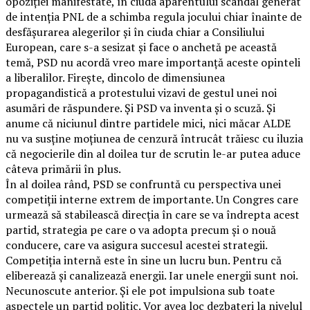
opoziției manifestate, în ciuda aparentului scandal generat
de intenția PNL de a schimba regula jocului chiar înainte de
desfășurarea alegerilor și în ciuda chiar a Consiliului
European, care s-a sesizat și face o anchetă pe această
temă, PSD nu acordă vreo mare importanță aceste opinteli
a liberalilor. Firește, dincolo de dimensiunea
propagandistică a protestului vizavi de gestul unei noi
asumări de răspundere. Și PSD va inventa și o scuză. Și
anume că niciunul dintre partidele mici, nici măcar ALDE
nu va susține moțiunea de cenzură întrucât trăiesc cu iluzia
că negocierile din al doilea tur de scrutin le-ar putea aduce
câteva primării în plus.
În al doilea rând, PSD se confruntă cu perspectiva unei
competiții interne extrem de importante. Un Congres care
urmează să stabilească direcția în care se va îndrepta acest
partid, strategia pe care o va adopta precum și o nouă
conducere, care va asigura succesul acestei strategii.
Competiția internă este în sine un lucru bun. Pentru că
eliberează și canalizează energii. Iar unele energii sunt noi.
Necunoscute anterior. Și ele pot impulsiona sub toate
aspectele un partid politic. Vor avea loc dezbateri la nivelul