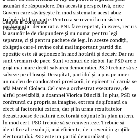
asumări de răspundere. Din această perspectivă, orice
Guvern care săvârșește în mod sistematic acest abuz
trebuie dat la o parte. Pentru a se reveni la un sistem
Citeste in continuare
parlamentar democratic. PNL face repetat, în exces, recurs
Publicitate
la asumările de răspundere și nu numai pentru legi
separate, ci și pentru pachete de legi. În aceste condiții,
obligația care-i revine celui mai important partid din
opoziție este să acționeze în mod hotărât și decisiv. Dar nu
sunt vremuri de pace. Sunt vremuri de război. Iar PSD are o
grijă mai mare decât salvarea democrației. PSD trebuie să se
salveze pe el însuși. Decapitat, partidul și-a pus pe umeri
un nucleu de conducători provizorii, în epicentrul căruia se
află Marcel Ciolacu. Cel care a orchestrat executarea, de
altfel previzibilă, a doamnei Viorica Dăncilă. În plus, PSD se
confruntă cu propria sa imagine, extrem de șifonată ca
efect al factorului extern, dar și în urma rezultatelor
dezastruoase de natură electorală obținute în plan intern.
În mod cert, PSD trebuie să se reinventeze. Trebuie să
identifice alte soluții, mai eficiente, de a reveni în grațiile
electoratului. PSD este un partid demoralizat și