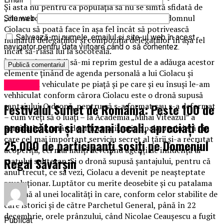
Și asta nu pentru ca populația să nu se simtă sfidată de
„ciuma roșie”, de „partidul stat”, ci pentru ca domnul
Site web
Ciolacu să poată face în așa fel încât să potrivească
Salvează-mi numele, emailul și site-ul web în acest
numărul delegațiilor și compoziția delegațiilor în așa fel
navigator pentru data viitoare când o să comentez.
încât să-i iasă lui la socoteală.
Îmi este imposibil să-mi reprim gestul de a adăuga acestor
elemente ținând de agenda personală a lui Ciolacu și
informații vehiculate pe piață și pe care și eu însuși le-am
Exclusiv
vehhiculat conform cărora Ciolacu este o dronă supusă
Festivalul Suflet de România: Peste 100 de
șantajului. O dronă, pentru că s-a format sau s-a deformat
– cum vreți să o luați – la Academia „Mihai Viteazul” a
producători și artizani locali, apreciați de
Serviciului Român de Informații, principala pepinieră din
care cel mai important serviciu secret al țării și-a recrutat
25.000 de participanți sosiți pe Domeniul
acoperiții, cei mai mulți devenind agenți de influență ai
Regal Săvârșin
statului subteran. Și o dronă supusă șantajului, pentru că
anul trecut, ce să vezi, Ciolacu a devenit pe neașteptate
revoluționar. Luptător cu merite deosebite și cu patalama
la mână al unei localități în care, conform celor stabilite de
căre istorici și de către Parchetul General, până în 22
decembrie, orele prânzului, când Nicolae Ceaușescu a fugit
Publicat