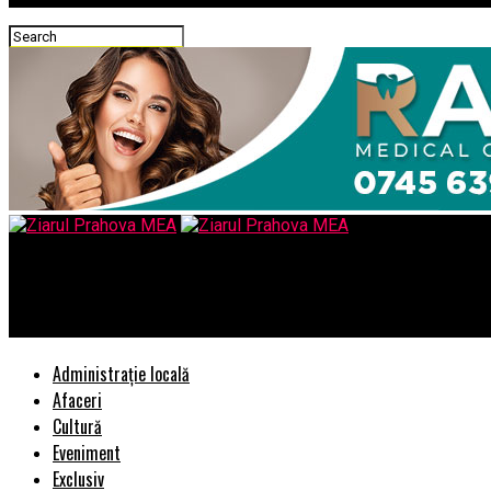
Ziarul Prahova MEA
Bogată limbă română, cât de săracă ai ajuns!
Administrație locală
Afaceri
Cultură
Eveniment
Exclusiv