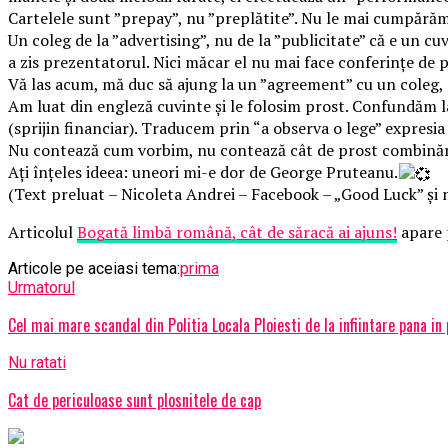
Cartelele sunt ”prepay”, nu ”preplătite”. Nu le mai cumpărăm, 
Un coleg de la ”advertising”, nu de la ”publicitate” că e un c
a zis prezentatorul. Nici măcar el nu mai face conferințe de pr
Vă las acum, mă duc să ajung la un ”agreement” cu un coleg, 
Am luat din engleză cuvinte și le folosim prost. Confundăm la
(sprijin financiar). Traducem prin “a observa o lege” expresia
Nu contează cum vorbim, nu contează cât de prost combinăm l
Ați înțeles ideea: uneori mi-e dor de George Pruteanu.
(Text preluat – Nicoleta Andrei – Facebook – „Good Luck” și
Articolul
Bogată limbă română, cât de săracă ai ajuns!
apare 
Articole pe aceiasi tema:
prima
Urmatorul
Cel mai mare scandal din Politia Locala Ploiesti de la infiintare pana 
Nu ratati
Cat de periculoase sunt plosnitele de cap