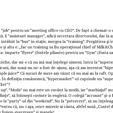
a ”job” pentru un ”meeting office cu CEO”. De fapt a chemat-o di
ză. E ”assistant manager”, adică secretara directorului, dar la 
tâlnit la ”bus” în stație, mergea la ”training”. Pregătirea și 
e și alta e: „fac un training sa fiu operațional chief of Milk
a: împarte ”flyere” (fostele pliante) pentru un ”Gym” (fosta sa
ăriche, dar mi-e că nu mă mai înțelege nimeni. Intru la ”superm
ani, dar nouă nu ne-a fost de-ajuns, așa că am inventat ”hiper
ple juice!” Că sucuri de mere am văzut că nu mai au la raft. Op
. În definiția românească, ”hypermarket”-ul cuprinde un ”supe
rket”?
up”. ”Moda” nu mai este un cuvânt la modă, iar ”machiajul” moare
ndințe”, să folosești cuvinte în engleză. O colegă ”account” și-
ate la ”party”-ul din ”weekend”. Nu la ”petrecere”, să nu înțelea
entru că, nu-i așa, orice mizerie ai cânta, altfel sună „Costel 
e fusion-evergreen” și manele!