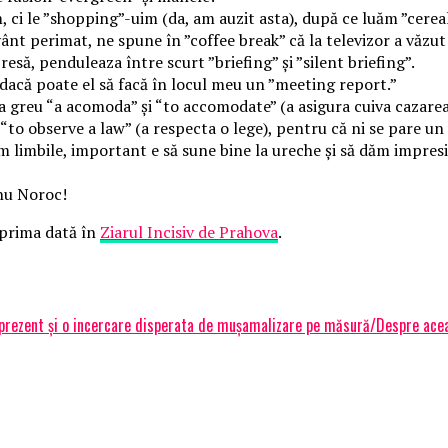
ci le ”shopping”-uim (da, am auzit asta), după ce luăm ”cereal b
uvânt perimat, ne spune în ”coffee break” că la televizor a văzu
esă, penduleaza între scurt ”briefing” și ”silent briefing”.
dacă poate el să facă în locul meu un ”meeting report.”
 greu “a acomoda” și “to accomodate” (a asigura cuiva cazarea)
 “to observe a law” (a respecta o lege), pentru că ni se pare u
imbile, important e să sune bine la ureche și să dăm impresi
 nu Noroc!
prima dată în
Ziarul Incisiv de Prahova
.
in prezent și o incercare disperata de mușamalizare pe măsură/Despre ace