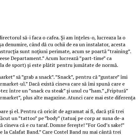
rectorul să-i faca o cafea. Și am înțeles-o, lucreaza la o
așa denumire, când dă cu ochii de ea un instalator, acesta
instrucția sunt noțiuni perimate, acum se poartă ”training”.
&Cheese Departament.” Acum lucrează ”part-time” ca
la de sport) și este plătit pentru jumătate de normă.
arket” să ”grab a snack”. ”Snack”, pentru că ”gustare” îmi
market-ul.” Dacă există cineva care să îmi spună care e
tez între un ”snack cu steak” și unul cu ”ham.” „Friptură”
rmarket”, plus alte magazine. Atunci care mai este diferența
 și el. Pentru că oricât de agramat ai fi, dacă știi trei
a făcut un ”tattoo” pe ”body” (tatuaj pe corp ar suna de-a
gă cineva că e cu taraf. Domne ferește! ”For God’s sake!”
de la Calafat Band.” Care Costel Band nu mai cântă trei