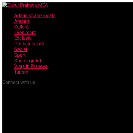
Administrație locală
Afaceri
Cultură
Eveniment
Exclusiv
Politică locală
Social
Sport
Știri din județ
Viața în Prahova
Turism
Connect with us