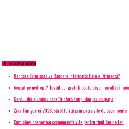
Iti recomandam
Randare Exterioară vs Randare Interioară: Care e Diferența?
Acuzat pe nedrept? Testul poligraf îţi poate deveni un aliat impo
Gardul din aluminiu care îți oferă timp liber, nu obligații
Ziua Timișoarei 2026, sărbătorită prin patru zile de evenimente
Cum alegi cosmetice coreene potrivite pentru tipul tau de ten