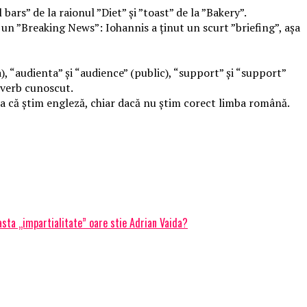
ars” de la raionul ”Diet” și ”toast” de la ”Bakery”.
t un ”Breaking News”: Iohannis a ținut un scurt ”briefing”, așa
, “audienta” și “audience” (public), “support” și “support”
n verb cunoscut.
a că știm engleză, chiar dacă nu știm corect limba română.
asta „impartialitate” oare stie Adrian Vaida?