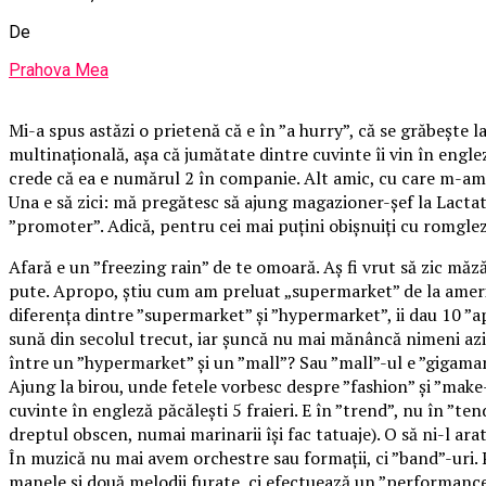
De
Prahova Mea
Mi-a spus astăzi o prietenă că e în ”a hurry”, că se grăbește l
multinațională, așa că jumătate dintre cuvinte îi vin în engle
crede că ea e numărul 2 în companie. Alt amic, cu care m-am în
Una e să zici: mă pregătesc să ajung magazioner-șef la Lactat
”promoter”. Adică, pentru cei mai puțini obișnuiți cu romglez
Afară e un ”freezing rain” de te omoară. Aș fi vrut să zic măz
pute. Apropo, știu cum am preluat „supermarket” de la americ
diferența dintre ”supermarket” și ”hypermarket”, ii dau 10 ”ap
sună din secolul trecut, iar șuncă nu mai mănâncă nimeni azi
între un ”hypermarket” și un ”mall”? Sau ”mall”-ul e ”gigama
Ajung la birou, unde fetele vorbesc despre ”fashion” și ”make-
cuvinte în engleză păcălești 5 fraieri. E în ”trend”, nu în ”te
dreptul obscen, numai marinarii își fac tatuaje). O să ni-l ar
În muzică nu mai avem orchestre sau formații, ci ”band”-uri. P
manele și două melodii furate, ci efectuează un ”performanc