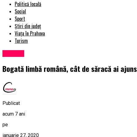
Politică locală
Social
Sport
Știri din județ
Viața în Prahova
Turism
Exclusiv
Bogată limbă română, cât de săracă ai ajuns
Publicat
acum 7 ani
pe
ianuarie 27, 2020